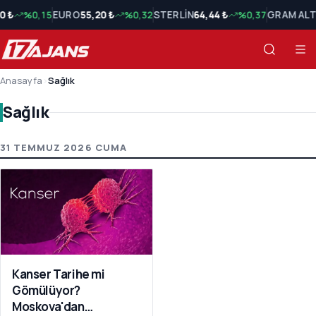
0 ₺
%0,15
EURO
55,20 ₺
%0,32
STERLİN
64,44 ₺
%0,37
GRAM ALT
Anasayfa
›
Sağlık
Sağlık
Sağlık Son Haberler
31 TEMMUZ 2026 CUMA
Kanser Tarihe mi
Gömülüyor?
Moskova'dan