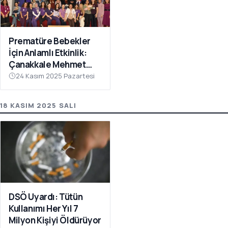
Prematüre Bebekler
İçin Anlamlı Etkinlik:
Çanakkale Mehmet
Akif Ersoy Devlet
24 Kasım 2025 Pazartesi
Hastanesinde
Farkındalık Programı
18 KASIM 2025 SALI
DSÖ Uyardı: Tütün
Kullanımı Her Yıl 7
Milyon Kişiyi Öldürüyor