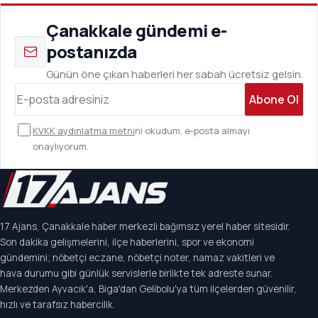
Çanakkale gündemi e-
postanızda
Günün öne çıkan haberleri her sabah ücretsiz gelsin.
Abone Ol
KVKK aydınlatma metni
ni okudum, e-posta almayı
onaylıyorum.
17 Ajans, Çanakkale haber merkezli bağımsız yerel haber sitesidir.
Son dakika gelişmelerini, ilçe haberlerini, spor ve ekonomi
gündemini; nöbetçi eczane, nöbetçi noter, namaz vakitleri ve
hava durumu gibi günlük servislerle birlikte tek adreste sunar.
Merkezden Ayvacık'a, Biga'dan Gelibolu'ya tüm ilçelerden güvenilir,
hızlı ve tarafsız habercilik.