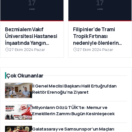
Bezmialem Vakıf
Filipinler'de Trami
Üniversitesi Hastanesi
Tropik Fırtınası
İnşaatında Yangın
nedeniyle ölenlerin
Paniğe Neden Oldu
sayısı 126'ya yükseldi
27 Ekim 2024 Pazar
27 Ekim 2024 Pazar
Çok Okunanlar
İl Genel Meclisi Başkanı Halil Ertuğrul'dan
Rektör Erenoğlu'na Ziyaret
Milyonların Gözü TÜİK'te: Memur ve
Emeklilerin Zammı Bugün Kesinleşecek
Galatasaray ve Samsunspor’un Maçları