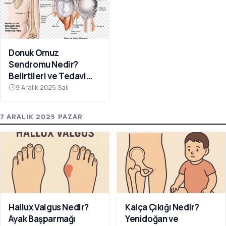
Donuk Omuz
Sendromu Nedir?
Belirtileri ve Tedavi
Yöntemleri
9 Aralık 2025 Salı
7 ARALIK 2025 PAZAR
Hallux Valgus Nedir?
Kalça Çıkığı Nedir?
Ayak Başparmağı
Yenidoğan ve