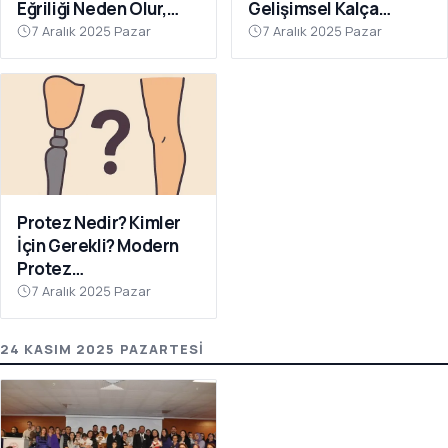
Eğriliği Neden Olur,
Gelişimsel Kalça
Nasıl Önlenir?
Çıkığında Erken Tanının
7 Aralık 2025 Pazar
7 Aralık 2025 Pazar
Önemi
Protez Nedir? Kimler
İçin Gerekli? Modern
Protez
Teknolojilerinde Son
7 Aralık 2025 Pazar
Gelişmeler
24 KASIM 2025 PAZARTESI