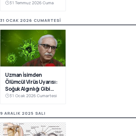
Heyecanlandıran
31 Temmuz 2026 Cuma
Haber
31 OCAK 2026 CUMARTESI
Uzman İsimden
Ölümcül Virüs Uyarısı:
Soğuk Algınlığı Gibi
Başlıyor, Bu Belirtilere
31 Ocak 2026 Cumartesi
Dikkat
9 ARALIK 2025 SALI