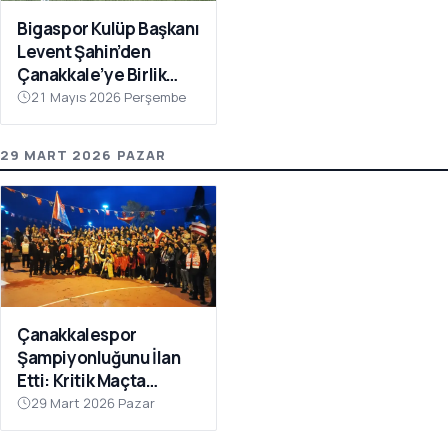
Bigaspor Kulüp Başkanı
Levent Şahin’den
Çanakkale’ye Birlik
Çağrısı
21 Mayıs 2026 Perşembe
29 MART 2026 PAZAR
Çanakkalespor
Şampiyonluğunu İlan
Etti: Kritik Maçta
Galibiyet Geldi
29 Mart 2026 Pazar