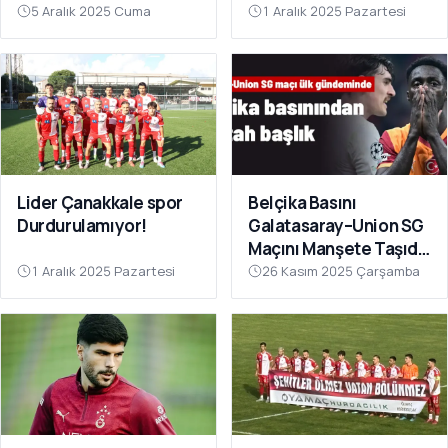
Sahnesinde!
Çok Yakın”
5 Aralık 2025 Cuma
1 Aralık 2025 Pazartesi
Lider Çanakkale spor
Belçika Basını
Durdurulamıyor!
Galatasaray–Union SG
Maçını Manşete Taşıdı:
“50 Bin Türk’ü
1 Aralık 2025 Pazartesi
26 Kasım 2025 Çarşamba
Susturdular”