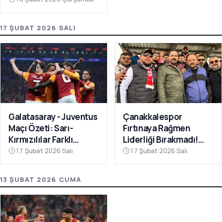
17 ŞUBAT 2026 SALI
Galatasaray - Juventus
Çanakkalespor
Maçı Özeti: Sarı-
Fırtınaya Rağmen
Kırmızılılar Farklı
Liderliği Bırakmadı!
Kazandı
Bayramiç
17 Şubat 2026 Salı
17 Şubat 2026 Salı
Deplasmanında Kritik 3
Puan
13 ŞUBAT 2026 CUMA