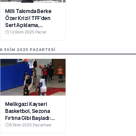
Milli Takımda Berke
Özer Krizi! TFF’den
Sert Açıklama,
Kaleciden Yanıt
12 Ekim 2025 Pazar
Gecikmedi
6 EKIM 2025 PAZARTESI
Melikgazi Kayseri
Basketbol, Sezona
Fırtına Gibi Başladı:
Dardanel Çanakkale’yi
6 Ekim 2025 Pazartesi
Farklı Geçti