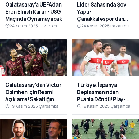
Galatasaray’a UEFA’dan
Lider Sahasında Şov
Eren Elmalı Kararı: USG
Yaptı:
Maçında Oynamayacak
Çanakkalespor’dan
Farklı Galibiyet
24 Kasım 2025 Pazartesi
24 Kasım 2025 Pazartesi
Galatasaray'dan Victor
Türkiye, İspanya
Osimhen İçin Resmi
Deplasmanından
Açıklama! Sakatlığın
Puanla Döndü! Play-
Son Durumu Belli Oldu
Off Öncesi Moral: 2-2
19 Kasım 2025 Çarşamba
19 Kasım 2025 Çarşamba