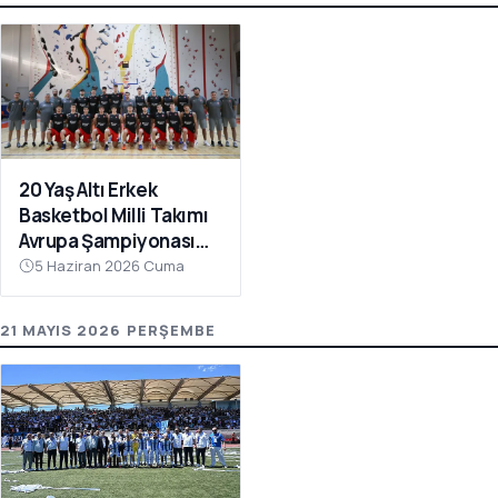
20 Yaş Altı Erkek
Basketbol Milli Takımı
Avrupa Şampiyonası
Hazırlıkları İçin
5 Haziran 2026 Cuma
Çanakkale’de Kampa
Girdi
21 MAYIS 2026 PERŞEMBE