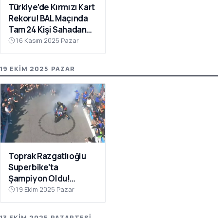
Türkiye’de Kırmızı Kart
Rekoru! BAL Maçında
Tam 24 Kişi Sahadan
Atıldı
16 Kasım 2025 Pazar
19 EKIM 2025 PAZAR
Toprak Razgatlıoğlu
Superbike’ta
Şampiyon Oldu!
Rakibinin Skandal
19 Ekim 2025 Pazar
Hamlesi Tepki Çekti
13 EKIM 2025 PAZARTESI