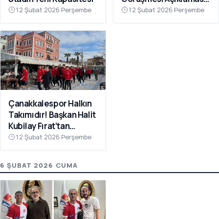
“Galatasaray’ı Bu Tür
12 Şubat 2026 Perşembe
12 Şubat 2026 Perşembe
İddialarla
İlişkilendirmeyin”
Çanakkalespor Halkın
Takımıdır! Başkan Halit
Kubilay Fırat’tan
Anlamlı Buluşma
12 Şubat 2026 Perşembe
6 ŞUBAT 2026 CUMA