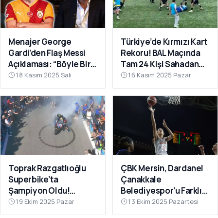
Menajer George
Türkiye’de Kırmızı Kart
Gardi’den Flaş Messi
Rekoru! BAL Maçında
Açıklaması: “Böyle Bir
Tam 24 Kişi Sahadan
Fırsat Olursa,
Atıldı
18 Kasım 2025 Salı
16 Kasım 2025 Pazar
Galatasaray İçin
Faydalı Olabilir”
Toprak Razgatlıoğlu
ÇBK Mersin, Dardanel
Superbike’ta
Çanakkale
Şampiyon Oldu!
Belediyespor’u Farklı
Rakibinin Skandal
Geçti: 112-78
19 Ekim 2025 Pazar
13 Ekim 2025 Pazartesi
Hamlesi Tepki Çekti