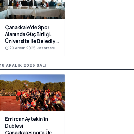
Çanakkale’de Spor
Alanında Güç Birliği:
Üniversite ile Belediye
Kulüpleri İş Birliği Yaptı
29 Aralık 2025 Pazartesi
16 ARALIK 2025 SALI
Emircan Aytekin’in
Dublesi
Çanakkalespor’a Üç