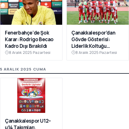
Fenerbahçe'de Şok
Çanakkalespor’dan
Karar: Rodrigo Becao
Gövde Gösterisi:
Kadro Dışı Bırakıldı
Liderlik Koltuğu
Bırakılmıyor!
8 Aralık 2025 Pazartesi
8 Aralık 2025 Pazartesi
5 ARALIK 2025 CUMA
Çanakkalespor U12–
u14 Takımları,