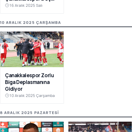
Puanı Getirdi
16 Aralık 2025 Salı
10 ARALIK 2025 ÇARŞAMBA
Çanakkalespor Zorlu
Biga Deplasmanına
Gidiyor
10 Aralık 2025 Çarşamba
8 ARALIK 2025 PAZARTESI