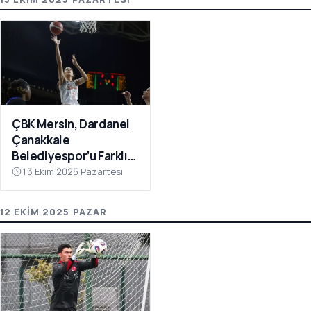
ÇBK Mersin, Dardanel
Çanakkale
Belediyespor’u Farklı
Geçti: 112-78
13 Ekim 2025 Pazartesi
12 EKIM 2025 PAZAR