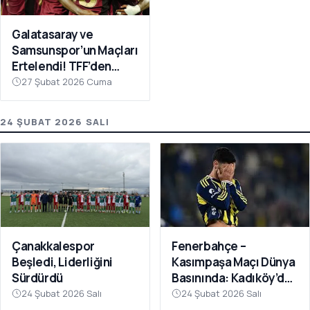
Galatasaray ve
Samsunspor’un Maçları
Ertelendi! TFF’den
Avrupa Mesaisi Kararı
27 Şubat 2026 Cuma
24 ŞUBAT 2026 SALI
Fenerbahçe –
Çanakkalespor
Kasımpaşa Maçı Dünya
Beşledi, Liderliğini
Basınında: Kadıköy’de
Sürdürdü
Büyük Şok
24 Şubat 2026 Salı
24 Şubat 2026 Salı