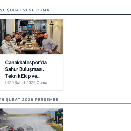
20 ŞUBAT 2026 CUMA
Çanakkalespor’da
Sahur Buluşması:
Teknik Ekip ve
Futbolcular Aynı
20 Şubat 2026 Cuma
Sofrada
19 ŞUBAT 2026 PERŞEMBE