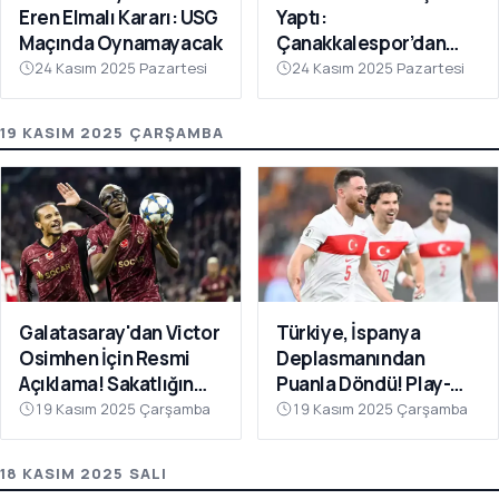
Eren Elmalı Kararı: USG
Yaptı:
Maçında Oynamayacak
Çanakkalespor’dan
Farklı Galibiyet
24 Kasım 2025 Pazartesi
24 Kasım 2025 Pazartesi
19 KASIM 2025 ÇARŞAMBA
Galatasaray'dan Victor
Türkiye, İspanya
Osimhen İçin Resmi
Deplasmanından
Açıklama! Sakatlığın
Puanla Döndü! Play-
Son Durumu Belli Oldu
Off Öncesi Moral: 2-2
19 Kasım 2025 Çarşamba
19 Kasım 2025 Çarşamba
18 KASIM 2025 SALI