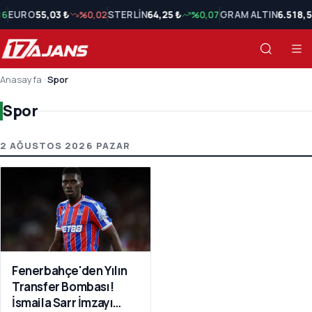
16
EURO
55,03 ₺
%0,02
STERLİN
64,25 ₺
%0,07
GRAM ALTIN
6.518,5
Anasayfa
›
Spor
Spor
Spor Son Haberler
2 AĞUSTOS 2026 PAZAR
Fenerbahçe'den Yılın
Transfer Bombası!
İsmaila Sarr İmzayı