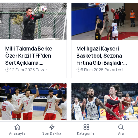
Milli Takımda Berke
Melikgazi Kayseri
Özer Krizi! TFF’den
Basketbol, Sezona
Sert Açıklama,
Fırtına Gibi Başladı:
Kaleciden Yanıt
Dardanel Çanakkale’yi
12 Ekim 2025 Pazar
6 Ekim 2025 Pazartesi
Gecikmedi
Farklı Geçti
Filenin Efeleri Dünya
12 Dev Adam Fırtına
Anasayfa
Son Dakika
Kategoriler
Ara
Şampiyonası’nda 2’de
Gibi: Yunanistan’ı Ezip