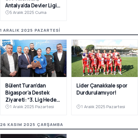
Antalya’da Devler Ligi
Sahnesinde!
5 Aralık 2025 Cuma
1 ARALIK 2025 PAZARTESI
Bülent Turan’dan
Lider Çanakkale spor
Bigaspor’a Destek
Durdurulamıyor!
Ziyareti: “3. Lig Hedefi
Çok Yakın”
1 Aralık 2025 Pazartesi
1 Aralık 2025 Pazartesi
26 KASIM 2025 ÇARŞAMBA