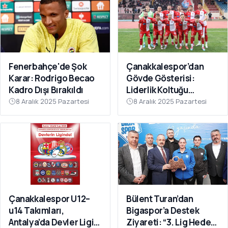
Fenerbahçe'de Şok
Çanakkalespor’dan
Karar: Rodrigo Becao
Gövde Gösterisi:
Kadro Dışı Bırakıldı
Liderlik Koltuğu
Bırakılmıyor!
8 Aralık 2025 Pazartesi
8 Aralık 2025 Pazartesi
Çanakkalespor U12–
Bülent Turan’dan
u14 Takımları,
Bigaspor’a Destek
Antalya’da Devler Ligi
Ziyareti: “3. Lig Hedefi