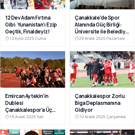
12 Dev Adam Fırtına
Çanakkale’de Spor
Gibi: Yunanistan’ı Ezip
Alanında Güç Birliği:
Geçtik, Finaldeyiz!
Üniversite ile Belediye
Kulüpleri İş Birliği Yaptı
12 Eylül 2025 Cuma
29 Aralık 2025 Pazartesi
Emircan Aytekin’in
Çanakkalespor Zorlu
Dublesi
Biga Deplasmanına
Çanakkalespor’a Üç
Gidiyor
Puanı Getirdi
16 Aralık 2025 Salı
10 Aralık 2025 Çarşamba