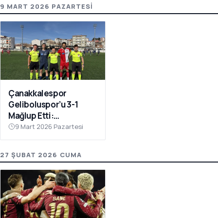
9 MART 2026 PAZARTESI
Çanakkalespor
Geliboluspor’u 3-1
Mağlup Etti:
Yenilmezlik Serisi 18
9 Mart 2026 Pazartesi
Maça Çıktı
27 ŞUBAT 2026 CUMA