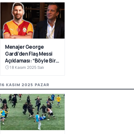
Menajer George
Gardi’den Flaş Messi
Açıklaması: “Böyle Bir
Fırsat Olursa,
18 Kasım 2025 Salı
Galatasaray İçin
Faydalı Olabilir”
16 KASIM 2025 PAZAR