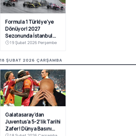
Formula 1 Türkiye’ye
Dönüyor! 2027
Sezonunda İstanbul
Park Takvimde
19 Şubat 2026 Perşembe
18 ŞUBAT 2026 ÇARŞAMBA
Galatasaray’dan
Juventus’a 5-2’lik Tarihi
Zafer! Dünya Basını
Manşetlere Taşıdı
18 Şubat 2026 Çarşamba