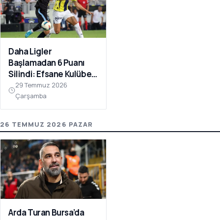
Daha Ligler
Başlamadan 6 Puanı
Silindi: Efsane Kulübe
FIFA Darbesi!
29 Temmuz 2026
Çarşamba
26 TEMMUZ 2026 PAZAR
Arda Turan Bursa’da