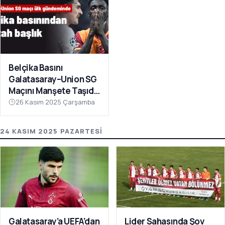
Belçika Basını
Galatasaray–Union SG
Maçını Manşete Taşıdı:
“50 Bin Türk’ü
26 Kasım 2025 Çarşamba
Susturdular”
24 KASIM 2025 PAZARTESI
Galatasaray’a UEFA’dan
Lider Sahasında Şov