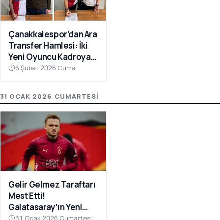
Çanakkalespor’dan Ara
Transfer Hamlesi: İki
Yeni Oyuncu Kadroya
Katıldı
6 Şubat 2026 Cuma
31 OCAK 2026 CUMARTESI
Gelir Gelmez Taraftarı
Mest Etti!
Galatasaray’ın Yeni
Transferi Noa Lang’dan
31 Ocak 2026 Cumartesi