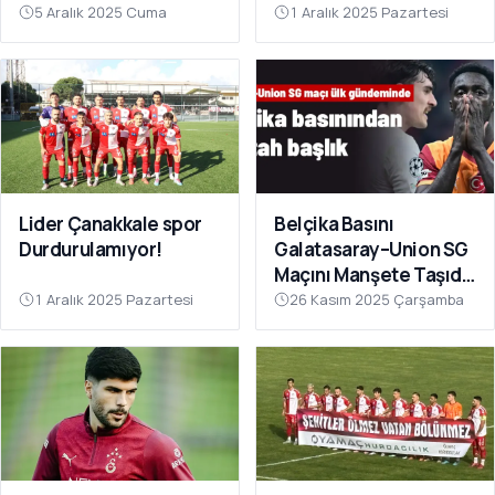
Sahnesinde!
Çok Yakın”
5 Aralık 2025 Cuma
1 Aralık 2025 Pazartesi
Lider Çanakkale spor
Belçika Basını
Durdurulamıyor!
Galatasaray–Union SG
Maçını Manşete Taşıdı:
“50 Bin Türk’ü
1 Aralık 2025 Pazartesi
26 Kasım 2025 Çarşamba
Susturdular”