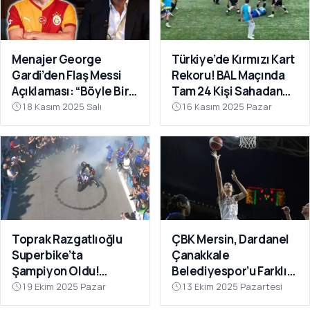
Menajer George
Türkiye’de Kırmızı Kart
Gardi’den Flaş Messi
Rekoru! BAL Maçında
Açıklaması: “Böyle Bir
Tam 24 Kişi Sahadan
Fırsat Olursa,
Atıldı
18 Kasım 2025 Salı
16 Kasım 2025 Pazar
Galatasaray İçin
Faydalı Olabilir”
Toprak Razgatlıoğlu
ÇBK Mersin, Dardanel
Superbike’ta
Çanakkale
Şampiyon Oldu!
Belediyespor’u Farklı
Rakibinin Skandal
Geçti: 112-78
19 Ekim 2025 Pazar
13 Ekim 2025 Pazartesi
Hamlesi Tepki Çekti