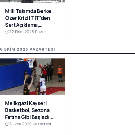
Milli Takımda Berke
Özer Krizi! TFF’den
Sert Açıklama,
Kaleciden Yanıt
12 Ekim 2025 Pazar
Gecikmedi
6 EKIM 2025 PAZARTESI
Melikgazi Kayseri
Basketbol, Sezona
Fırtına Gibi Başladı:
Dardanel Çanakkale’yi
6 Ekim 2025 Pazartesi
Farklı Geçti