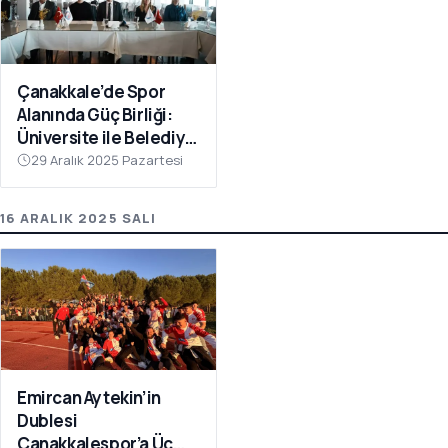
Çanakkale’de Spor
Alanında Güç Birliği:
Üniversite ile Belediye
Kulüpleri İş Birliği Yaptı
29 Aralık 2025 Pazartesi
16 ARALIK 2025 SALI
Emircan Aytekin’in
Dublesi
Çanakkalespor’a Üç