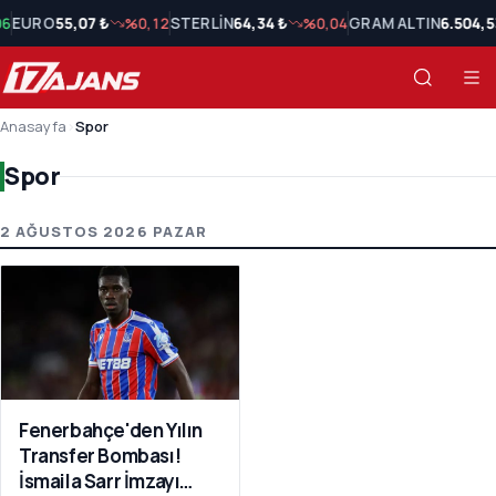
06
EURO
55,07 ₺
%0,12
STERLİN
64,34 ₺
%0,04
GRAM ALTIN
6.504,5
Anasayfa
›
Spor
Spor
Spor Son Haberler
2 AĞUSTOS 2026 PAZAR
Fenerbahçe'den Yılın
Transfer Bombası!
İsmaila Sarr İmzayı