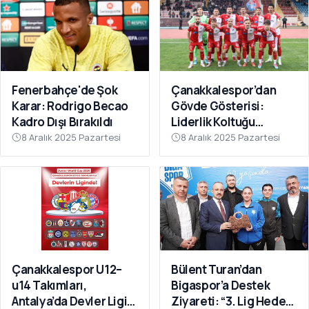
Fenerbahçe'de Şok
Çanakkalespor’dan
Karar: Rodrigo Becao
Gövde Gösterisi:
Kadro Dışı Bırakıldı
Liderlik Koltuğu
Bırakılmıyor!
8 Aralık 2025 Pazartesi
8 Aralık 2025 Pazartesi
Çanakkalespor U12–
Bülent Turan’dan
u14 Takımları,
Bigaspor’a Destek
Antalya’da Devler Ligi
Ziyareti: “3. Lig Hedefi