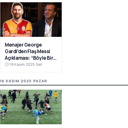
Menajer George
Gardi’den Flaş Messi
Açıklaması: “Böyle Bir
Fırsat Olursa,
18 Kasım 2025 Salı
Galatasaray İçin
Faydalı Olabilir”
16 KASIM 2025 PAZAR