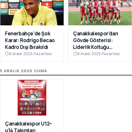
Fenerbahçe'de Şok
Çanakkalespor’dan
Karar: Rodrigo Becao
Gövde Gösterisi:
Kadro Dışı Bırakıldı
Liderlik Koltuğu
Bırakılmıyor!
8 Aralık 2025 Pazartesi
8 Aralık 2025 Pazartesi
5 ARALIK 2025 CUMA
Çanakkalespor U12–
u14 Takımları,