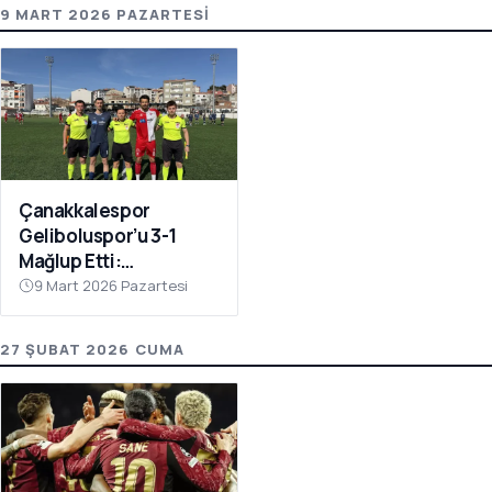
9 MART 2026 PAZARTESI
Çanakkalespor
Geliboluspor’u 3-1
Mağlup Etti:
Yenilmezlik Serisi 18
9 Mart 2026 Pazartesi
Maça Çıktı
27 ŞUBAT 2026 CUMA