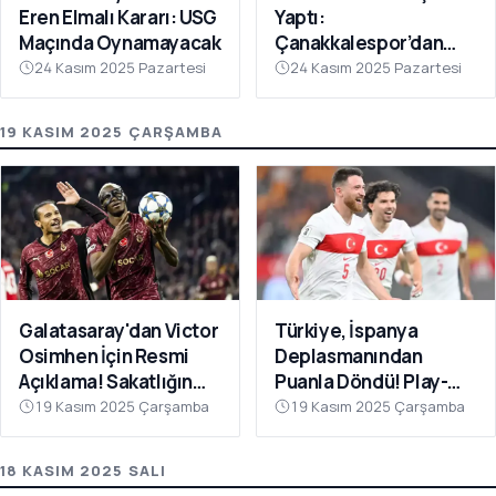
Eren Elmalı Kararı: USG
Yaptı:
Maçında Oynamayacak
Çanakkalespor’dan
Farklı Galibiyet
24 Kasım 2025 Pazartesi
24 Kasım 2025 Pazartesi
19 KASIM 2025 ÇARŞAMBA
Galatasaray'dan Victor
Türkiye, İspanya
Osimhen İçin Resmi
Deplasmanından
Açıklama! Sakatlığın
Puanla Döndü! Play-
Son Durumu Belli Oldu
Off Öncesi Moral: 2-2
19 Kasım 2025 Çarşamba
19 Kasım 2025 Çarşamba
18 KASIM 2025 SALI