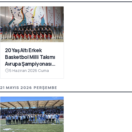
20 Yaş Altı Erkek
Basketbol Milli Takımı
Avrupa Şampiyonası
Hazırlıkları İçin
5 Haziran 2026 Cuma
Çanakkale’de Kampa
Girdi
21 MAYIS 2026 PERŞEMBE