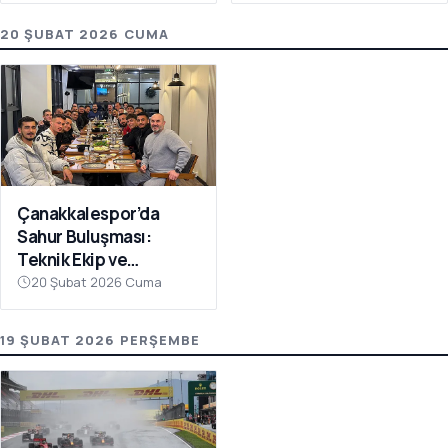
20 ŞUBAT 2026 CUMA
Çanakkalespor’da
Sahur Buluşması:
Teknik Ekip ve
Futbolcular Aynı
20 Şubat 2026 Cuma
Sofrada
19 ŞUBAT 2026 PERŞEMBE