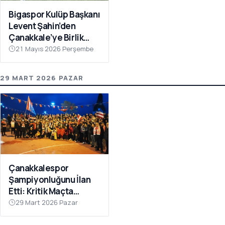
Bigaspor Kulüp Başkanı
Levent Şahin’den
Çanakkale’ye Birlik
Çağrısı
21 Mayıs 2026 Perşembe
29 MART 2026 PAZAR
Çanakkalespor
Şampiyonluğunu İlan
Etti: Kritik Maçta
Galibiyet Geldi
29 Mart 2026 Pazar