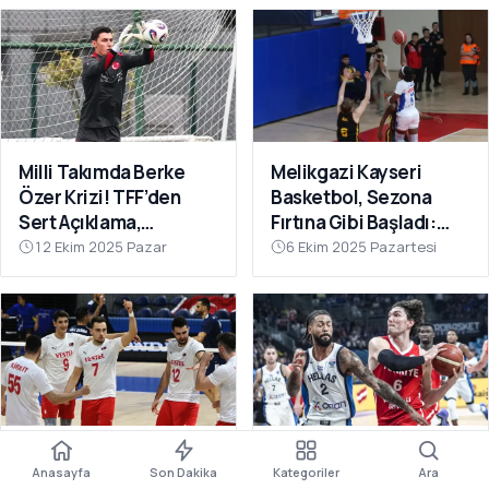
Milli Takımda Berke
Melikgazi Kayseri
Özer Krizi! TFF’den
Basketbol, Sezona
Sert Açıklama,
Fırtına Gibi Başladı:
Kaleciden Yanıt
Dardanel Çanakkale’yi
12 Ekim 2025 Pazar
6 Ekim 2025 Pazartesi
Gecikmedi
Farklı Geçti
Filenin Efeleri Dünya
12 Dev Adam Fırtına
Anasayfa
Son Dakika
Kategoriler
Ara
Şampiyonası’nda 2’de
Gibi: Yunanistan’ı Ezip