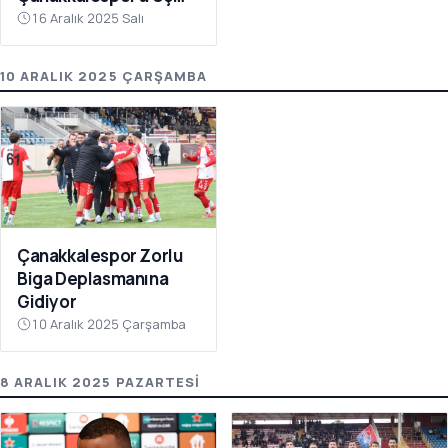
Puanı Getirdi
16 Aralık 2025 Salı
10 ARALIK 2025 ÇARŞAMBA
Çanakkalespor Zorlu
Biga Deplasmanına
Gidiyor
10 Aralık 2025 Çarşamba
8 ARALIK 2025 PAZARTESI