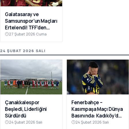
Galatasaray ve
Samsunspor’un Maçları
Ertelendi! TFF’den
Avrupa Mesaisi Kararı
27 Şubat 2026 Cuma
24 ŞUBAT 2026 SALI
Fenerbahçe –
Çanakkalespor
Kasımpaşa Maçı Dünya
Beşledi, Liderliğini
Basınında: Kadıköy’de
Sürdürdü
Büyük Şok
24 Şubat 2026 Salı
24 Şubat 2026 Salı