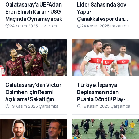
Galatasaray’a UEFA’dan
Lider Sahasında Şov
Eren Elmalı Kararı: USG
Yaptı:
Maçında Oynamayacak
Çanakkalespor’dan
Farklı Galibiyet
24 Kasım 2025 Pazartesi
24 Kasım 2025 Pazartesi
Galatasaray'dan Victor
Türkiye, İspanya
Osimhen İçin Resmi
Deplasmanından
Açıklama! Sakatlığın
Puanla Döndü! Play-
Son Durumu Belli Oldu
Off Öncesi Moral: 2-2
19 Kasım 2025 Çarşamba
19 Kasım 2025 Çarşamba