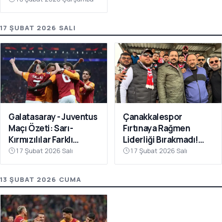
17 ŞUBAT 2026 SALI
Galatasaray - Juventus
Çanakkalespor
Maçı Özeti: Sarı-
Fırtınaya Rağmen
Kırmızılılar Farklı
Liderliği Bırakmadı!
Kazandı
Bayramiç
17 Şubat 2026 Salı
17 Şubat 2026 Salı
Deplasmanında Kritik 3
Puan
13 ŞUBAT 2026 CUMA