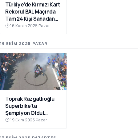
Türkiye’de Kırmızı Kart
Rekoru! BAL Maçında
Tam 24 Kişi Sahadan
Atıldı
16 Kasım 2025 Pazar
19 EKIM 2025 PAZAR
Toprak Razgatlıoğlu
Superbike’ta
Şampiyon Oldu!
Rakibinin Skandal
19 Ekim 2025 Pazar
Hamlesi Tepki Çekti
13 EKIM 2025 PAZARTESI