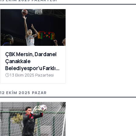
ÇBK Mersin, Dardanel
Çanakkale
Belediyespor’u Farklı
Geçti: 112-78
13 Ekim 2025 Pazartesi
12 EKIM 2025 PAZAR