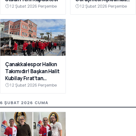
“Galatasaray’ı Bu Tür
12 Şubat 2026 Perşembe
12 Şubat 2026 Perşembe
İddialarla
İlişkilendirmeyin”
Çanakkalespor Halkın
Takımıdır! Başkan Halit
Kubilay Fırat’tan
Anlamlı Buluşma
12 Şubat 2026 Perşembe
6 ŞUBAT 2026 CUMA