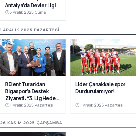
Antalya’da Devler Ligi
Sahnesinde!
5 Aralık 2025 Cuma
1 ARALIK 2025 PAZARTESI
Bülent Turan’dan
Lider Çanakkale spor
Bigaspor’a Destek
Durdurulamıyor!
Ziyareti: “3. Lig Hedefi
Çok Yakın”
1 Aralık 2025 Pazartesi
1 Aralık 2025 Pazartesi
26 KASIM 2025 ÇARŞAMBA