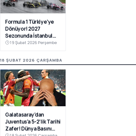
Formula 1 Türkiye’ye
Dönüyor! 2027
Sezonunda İstanbul
Park Takvimde
19 Şubat 2026 Perşembe
18 ŞUBAT 2026 ÇARŞAMBA
Galatasaray’dan
Juventus’a 5-2’lik Tarihi
Zafer! Dünya Basını
Manşetlere Taşıdı
18 Şubat 2026 Çarşamba