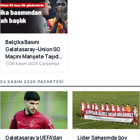
Belçika Basını
Galatasaray–Union SG
Maçını Manşete Taşıdı:
“50 Bin Türk’ü
26 Kasım 2025 Çarşamba
Susturdular”
24 KASIM 2025 PAZARTESI
Galatasaray’a UEFA’dan
Lider Sahasında Şov