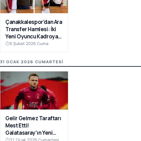
Çanakkalespor’dan Ara
Transfer Hamlesi: İki
Yeni Oyuncu Kadroya
Katıldı
6 Şubat 2026 Cuma
31 OCAK 2026 CUMARTESI
Gelir Gelmez Taraftarı
Mest Etti!
Galatasaray’ın Yeni
Transferi Noa Lang’dan
31 Ocak 2026 Cumartesi