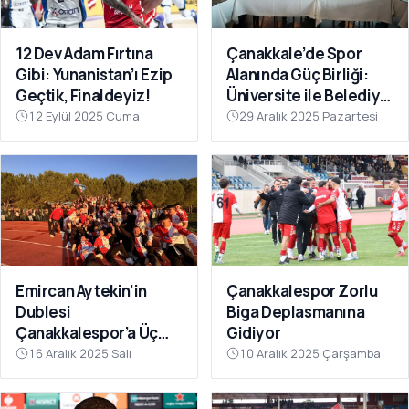
12 Dev Adam Fırtına
Çanakkale’de Spor
Gibi: Yunanistan’ı Ezip
Alanında Güç Birliği:
Geçtik, Finaldeyiz!
Üniversite ile Belediye
Kulüpleri İş Birliği Yaptı
12 Eylül 2025 Cuma
29 Aralık 2025 Pazartesi
Emircan Aytekin’in
Çanakkalespor Zorlu
Dublesi
Biga Deplasmanına
Çanakkalespor’a Üç
Gidiyor
Puanı Getirdi
16 Aralık 2025 Salı
10 Aralık 2025 Çarşamba