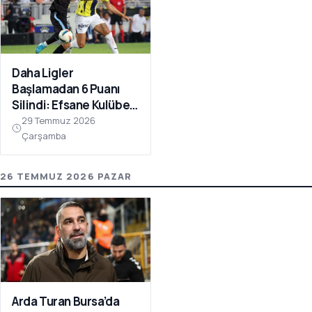
Daha Ligler
Başlamadan 6 Puanı
Silindi: Efsane Kulübe
FIFA Darbesi!
29 Temmuz 2026
Çarşamba
26 TEMMUZ 2026 PAZAR
Arda Turan Bursa’da