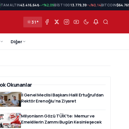
9
TAM ALTIN
43.416,64 ₺
%2,09
BİST 100
13.779,39
%0,14
BITCOIN
$64.76
31°
Diğer
ok Okunanlar
İl Genel Meclisi Başkanı Halil Ertuğrul'dan
Rektör Erenoğlu'na Ziyaret
Milyonların Gözü TÜİK'te: Memur ve
Emeklilerin Zammı Bugün Kesinleşecek