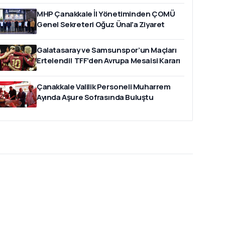
MHP Çanakkale İl Yönetiminden ÇOMÜ
Genel Sekreteri Oğuz Ünal'a Ziyaret
Galatasaray ve Samsunspor’un Maçları
Ertelendi! TFF’den Avrupa Mesaisi Kararı
Çanakkale Valilik Personeli Muharrem
Ayında Aşure Sofrasında Buluştu