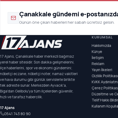
Çanakkale gündemi e-postanızd
Günün öne çıkan haberleri her sabah ücretsiz gelsin.
KURUMSAL
Hakkımızda
Künye
17 Ajans, Çanakkale haber merkezli bağımsız
İletişim
yerel haber sitesidir. Son dakika gelişmelerini,
Reklam
ilçe haberlerini, spor ve ekonomi gündemini;
Yayın İlkeleri
nöbetçi eczane, nöbetçi noter, namaz vakitleri
Gizlilik Politikas
ve hava durumu gibi günlük servislerle birlikte
KVKK Aydınlatm
tek adreste sunar. Merkezden Ayvacık'a,
Çerez Politikas
Biga'dan Gelibolu'ya tüm ilçelerden güvenilir,
Düzeltme ve C
hızlı ve tarafsız habercilik.
Telif Hakkı Bildi
Kullanım Koşulla
17 Ajans
0541 743 80 90