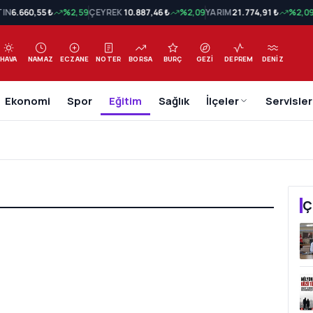
TIN
6.660,55 ₺
%2,59
ÇEYREK
10.887,46 ₺
%2,09
YARIM
21.774,91 ₺
%2,0
HAVA
NAMAZ
ECZANE
NOTER
BORSA
BURÇ
GEZI
DEPREM
DENIZ
Ekonomi
Spor
Eğitim
Sağlık
İlçeler
Servisler
Ç