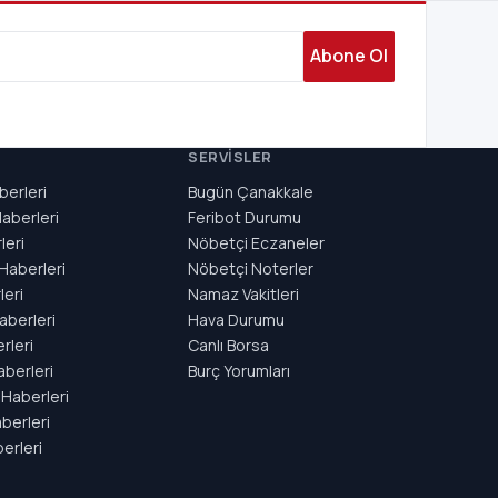
Abone Ol
SERVISLER
berleri
Bugün Çanakkale
aberleri
Feribot Durumu
leri
Nöbetçi Eczaneler
Haberleri
Nöbetçi Noterler
eri
Namaz Vakitleri
aberleri
Hava Durumu
rleri
Canlı Borsa
aberleri
Burç Yorumları
Haberleri
berleri
erleri