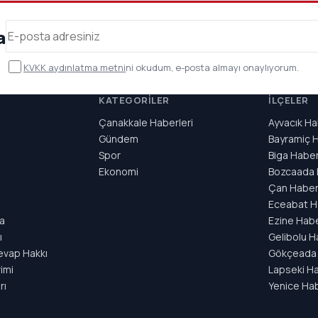
a
KVKK aydınlatma metni
ni okudum, e-posta almayı onaylıyorum.
KATEGORILER
İLÇELER
Çanakkale Haberleri
Ayvacık Ha
Gündem
Bayramiç H
Spor
Biga Haber
Ekonomi
Bozcaada 
Çan Haberl
ı
Eceabat H
a
Ezine Habe
ı
Gelibolu H
evap Hakkı
Gökçeada 
rimi
Lapseki Ha
rı
Yenice Hab