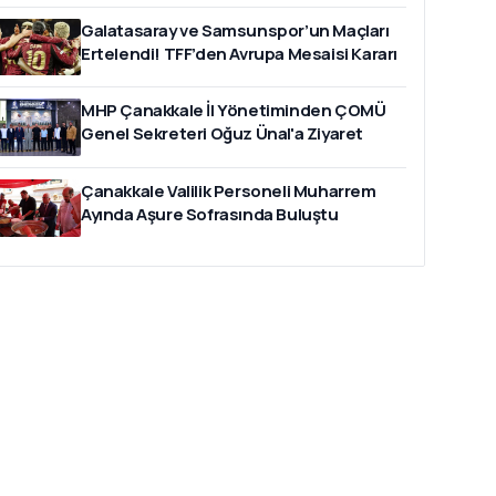
Galatasaray ve Samsunspor’un Maçları
Ertelendi! TFF’den Avrupa Mesaisi Kararı
MHP Çanakkale İl Yönetiminden ÇOMÜ
Genel Sekreteri Oğuz Ünal'a Ziyaret
Çanakkale Valilik Personeli Muharrem
Ayında Aşure Sofrasında Buluştu