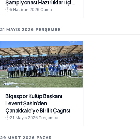
Şampiyonası Hazırlıkları İçin
Çanakkale’de Kampa Girdi
5 Haziran 2026 Cuma
21 MAYIS 2026 PERŞEMBE
Bigaspor Kulüp Başkanı
Levent Şahin’den
Çanakkale’ye Birlik Çağrısı
21 Mayıs 2026 Perşembe
29 MART 2026 PAZAR