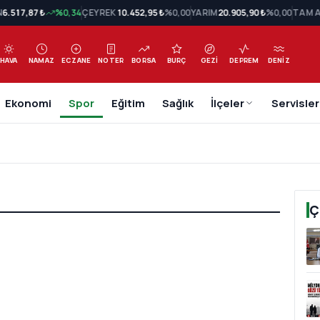
N
6.517,87 ₺
%0,34
ÇEYREK
10.452,95 ₺
%0,00
YARIM
20.905,90 ₺
%0,00
TAM A
HAVA
NAMAZ
ECZANE
NOTER
BORSA
BURÇ
GEZI
DEPREM
DENIZ
Ekonomi
Spor
Eğitim
Sağlık
İlçeler
Servisler
Ç