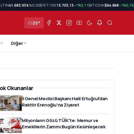
LTIN
41.683,93 ₺
%0,00
BİST 100
13.703,13
%0,11
BITCOIN
$64.868
%0,75
25°
Diğer
ok Okunanlar
İl Genel Meclisi Başkanı Halil Ertuğrul'dan
Rektör Erenoğlu'na Ziyaret
Milyonların Gözü TÜİK'te: Memur ve
Emeklilerin Zammı Bugün Kesinleşecek