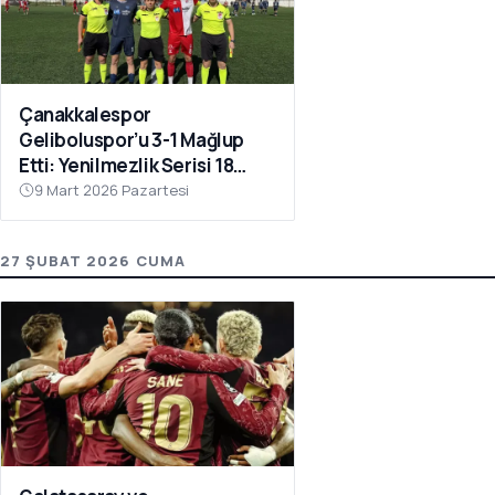
Çanakkalespor
Geliboluspor’u 3-1 Mağlup
Etti: Yenilmezlik Serisi 18
Maça Çıktı
9 Mart 2026 Pazartesi
27 ŞUBAT 2026 CUMA