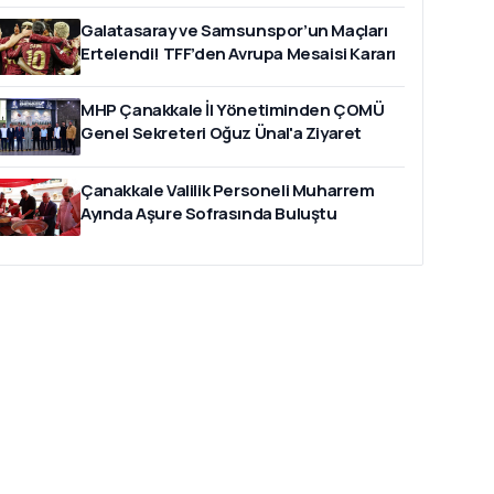
Galatasaray ve Samsunspor’un Maçları
Ertelendi! TFF’den Avrupa Mesaisi Kararı
MHP Çanakkale İl Yönetiminden ÇOMÜ
Genel Sekreteri Oğuz Ünal'a Ziyaret
Çanakkale Valilik Personeli Muharrem
Ayında Aşure Sofrasında Buluştu