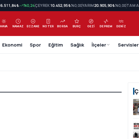
N
6.511,84 ₺
%0,24
ÇEYREK
10.452,95 ₺
%0,00
YARIM
20.905,90 ₺
%0,00
TAM A
HAVA
NAMAZ
ECZANE
NOTER
BORSA
BURÇ
GEZI
DEPREM
DENIZ
Ekonomi
Spor
Eğitim
Sağlık
İlçeler
Servisler
Ç