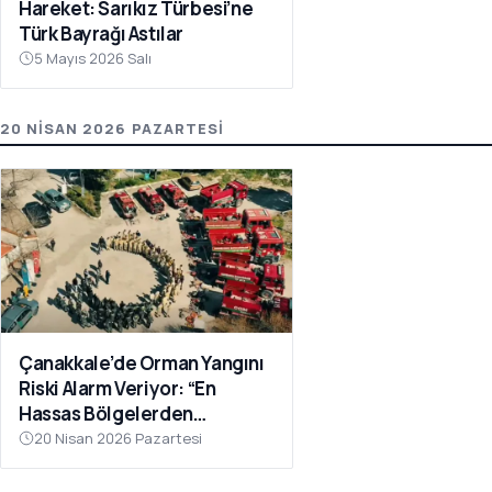
Hareket: Sarıkız Türbesi’ne
Türk Bayrağı Astılar
5 Mayıs 2026 Salı
20 NISAN 2026 PAZARTESI
Çanakkale’de Orman Yangını
Riski Alarm Veriyor: “En
Hassas Bölgelerden
Birindeyiz”
20 Nisan 2026 Pazartesi