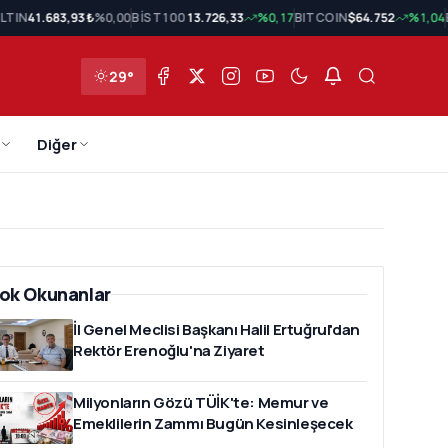
LTIN
41.683,93 ₺
%0,00
BİST 100
13.726,33
%0,17
BITCOIN
$64.752
%1,04
29°
Diğer
ok Okunanlar
İl Genel Meclisi Başkanı Halil Ertuğrul'dan
Rektör Erenoğlu'na Ziyaret
Milyonların Gözü TÜİK'te: Memur ve
Emeklilerin Zammı Bugün Kesinleşecek