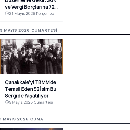
Düzenleme Geldi: SGK
ve Vergi Borçlarına 72
Ay Taksit İmkânı
21 Mayıs 2026 Perşembe
9 MAYIS 2026 CUMARTESI
Çanakkale’yi TBMM’de
Temsil Eden 92 İsim Bu
Sergide Yaşatılıyor
9 Mayıs 2026 Cumartesi
1 MAYIS 2026 CUMA