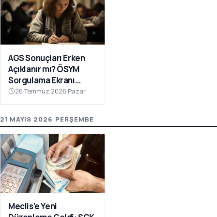
AGS Sonuçları Erken
Açıklanır mı? ÖSYM
Sorgulama Ekranı
Açılıyor!
26 Temmuz 2026 Pazar
21 MAYIS 2026 PERŞEMBE
Meclis’e Yeni