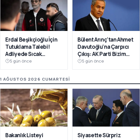
Erdal Beşikçioğlu İçin
Bülent Arınç'tan Ahmet
Tutuklama Talebi!
Davutoğlu'na Çarpıcı
Adliyede Sıcak
Çıkış: AK Parti Bizim
Dakikalar
Evimiz
5 gün önce
5 gün önce
1 AĞUSTOS 2026 CUMARTESI
Bakanlık Listeyi
Siyasette Sürpriz