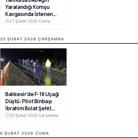
Yaralandığı Komşu
Kavgasında İstenen
Ceza Belli Oldu: Çocuk
27 Şubat 2026 Cuma
Skuter’ı ‘Silah’ Sayıldı
25 ŞUBAT 2026 ÇARŞAMBA
Balıkesir’de F-16 Uçağı
Düştü: Pilot Binbaşı
İbrahim Bolat Şehit
Oldu
25 Şubat 2026 Çarşamba
6 ŞUBAT 2026 CUMA