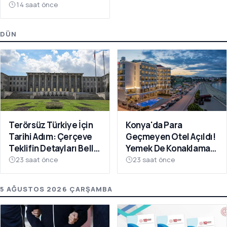
14 saat önce
DÜN
Terörsüz Türkiye İçin
Konya'da Para
Tarihi Adım: Çerçeve
Geçmeyen Otel Açıldı!
Teklifin Detayları Belli
Yemek De Konaklama
Oldu
Da Ücretsiz
23 saat önce
23 saat önce
5 AĞUSTOS 2026 ÇARŞAMBA