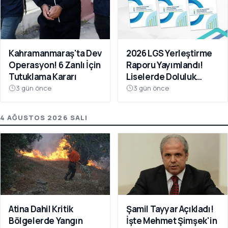
Kahramanmaraş'ta Dev
2026 LGS Yerleştirme
Operasyon! 6 Zanlı İçin
Raporu Yayımlandı!
Tutuklama Kararı
Liselerde Doluluk
Yüzde 95'i Aştı
3 gün önce
3 gün önce
4 AĞUSTOS 2026 SALI
Atina Dahil Kritik
Şamil Tayyar Açıkladı!
Bölgelerde Yangın
İşte Mehmet Şimşek'in