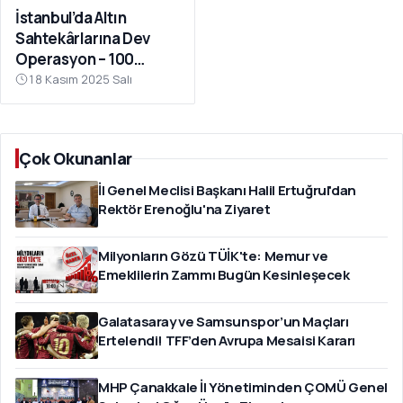
İstanbul’da Altın
Sahtekârlarına Dev
Operasyon – 100
Milyar TL Kamu Zararı
18 Kasım 2025 Salı
Ortaya Çıktı
Çok Okunanlar
İl Genel Meclisi Başkanı Halil Ertuğrul'dan
Rektör Erenoğlu'na Ziyaret
Milyonların Gözü TÜİK'te: Memur ve
Emeklilerin Zammı Bugün Kesinleşecek
Galatasaray ve Samsunspor’un Maçları
Ertelendi! TFF’den Avrupa Mesaisi Kararı
MHP Çanakkale İl Yönetiminden ÇOMÜ Genel