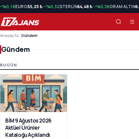
%0,18
EURO
55,25 ₺
%0,32
STERLİN
64,48 ₺
%0,38
GRAM ALTIN
6
Anasayfa
›
Gündem
Gündem
Gündem Son Haberler
BUGÜN
BİM 9 Ağustos 2026
Aktüel Ürünler
Kataloğu Açıklandı