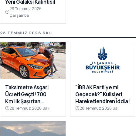
Yeni Galaksi Kalıntısı!
29 Temmuz 2026
Çarşamba
28 TEMMUZ 2026 SALI
Taksimetre Asgari
"İBB AK Parti'ye mi
Ücreti Geçti! 700
Geçecek?" Kulisleri
Km'lik Şaşırtan
Hareketlendiren İddia!
Yolculuk
28 Temmuz 2026 Salı
28 Temmuz 2026 Salı