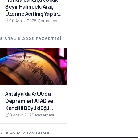
Seyir Halindeki Araç
Üzerine Acil İniş Yaptı: 1
Yaralı
10 Aralık 2025 Çarşamba
8 ARALIK 2025 PAZARTESI
Antalya'da Art Arda
Depremler! AFAD ve
Kandilli Büyüklüğü
Açıkladı
8 Aralık 2025 Pazartesi
21 KASIM 2025 CUMA