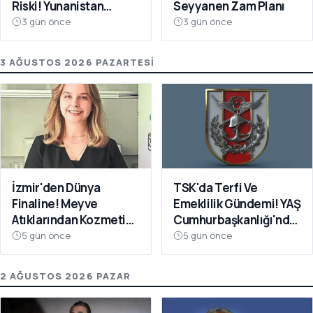
Riski! Yunanistan
Seyyanen Zam Planı
Kırmızıya Büründü
3 gün önce
3 gün önce
3 AĞUSTOS 2026 PAZARTESI
İzmir'den Dünya
TSK'da Terfi Ve
Finaline! Meyve
Emeklilik Gündemi! YAŞ
Atıklarından Kozmetik
Cumhurbaşkanlığı'nda
Devrimi
Toplanacak
5 gün önce
5 gün önce
2 AĞUSTOS 2026 PAZAR