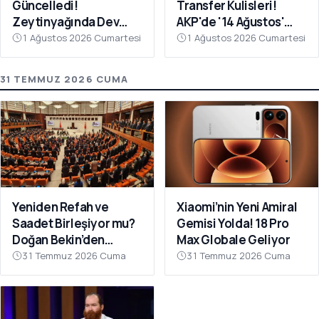
Güncelledi!
Transfer Kulisleri!
Zeytinyağında Dev
AKP'de '14 Ağustos'
Hile Belli Oldu
Hareketliliği
1 Ağustos 2026 Cumartesi
1 Ağustos 2026 Cumartesi
31 TEMMUZ 2026 CUMA
Yeniden Refah ve
Xiaomi’nin Yeni Amiral
Saadet Birleşiyor mu?
Gemisi Yolda! 18 Pro
Doğan Bekin’den
Max Globale Geliyor
Açıklama
31 Temmuz 2026 Cuma
31 Temmuz 2026 Cuma