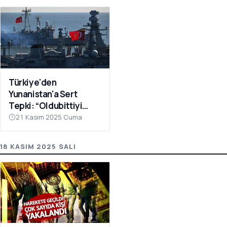
Türkiye'den
Yunanistan'a Sert
Tepki: “Oldubittiyi
Kabul Etmiyoruz,
21 Kasım 2025 Cuma
Çabaları Sonuçsuz
Kalacak”
18 KASIM 2025 SALI