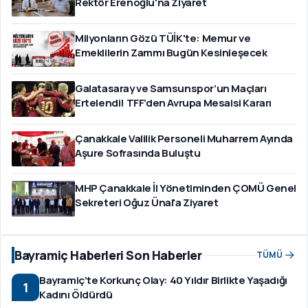
Rektör Erenoğlu'na Ziyaret
Milyonların Gözü TÜİK'te: Memur ve
Emeklilerin Zammı Bugün Kesinleşecek
Galatasaray ve Samsunspor’un Maçları
Ertelendi! TFF’den Avrupa Mesaisi Kararı
Çanakkale Valilik Personeli Muharrem Ayında
Aşure Sofrasında Buluştu
MHP Çanakkale İl Yönetiminden ÇOMÜ Genel
Sekreteri Oğuz Ünal'a Ziyaret
Bayramiç Haberleri Son Haberler
TÜMÜ
Bayramiç’te Korkunç Olay: 40 Yıldır Birlikte Yaşadığı
1
Kadını Öldürdü