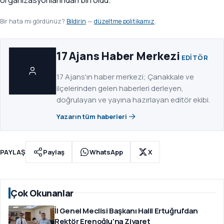
Bir hata mı gördünüz?
Bildirin
—
düzeltme politikamız
.
17 Ajans Haber Merkezi
EDITÖR
17 Ajans'ın haber merkezi; Çanakkale ve
ilçelerinden gelen haberleri derleyen,
doğrulayan ve yayına hazırlayan editör ekibi.
Yazarın tüm haberleri
PAYLAŞ
Paylaş
WhatsApp
X
Çok Okunanlar
İl Genel Meclisi Başkanı Halil Ertuğrul'dan
Rektör Erenoğlu'na Ziyaret