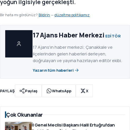
yoğun ilgisiyle gerçekleşti.
Bir hata mı gördünüz?
Bildirin
—
düzeltme politikamız
.
17 Ajans Haber Merkezi
EDITÖR
17 Ajans'ın haber merkezi; Çanakkale ve
ilçelerinden gelen haberleri derleyen,
doğrulayan ve yayına hazırlayan editör ekibi.
Yazarın tüm haberleri
PAYLAŞ
Paylaş
WhatsApp
X
Çok Okunanlar
İl Genel Meclisi Başkanı Halil Ertuğrul'dan