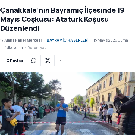
Çanakkale’nin Bayramiç İlçesinde 19
Mayıs Coşkusu: Atatürk Koşusu
Düzenlendi
17 Ajans Haber Merkezi
BAYRAMIÇ HABERLERI
15 Mayıs 2026 Cuma
1 dk okuma
Yorum yap
Paylaş