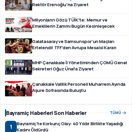
Rektör Erenoğlu'na Ziyaret
Milyonların Gözü TÜİK'te: Memur ve
Emeklilerin Zammı Bugün Kesinleşecek
Galatasaray ve Samsunspor’un Maçları
Ertelendi! TFF’den Avrupa Mesaisi Kararı
MHP Çanakkale İl Yönetiminden ÇOMÜ Genel
Sekreteri Oğuz Ünal'a Ziyaret
Çanakkale Valilik Personeli Muharrem Ayında
Aşure Sofrasında Buluştu
Bayramiç Haberleri Son Haberler
TÜMÜ
Bayramiç’te Korkunç Olay: 40 Yıldır Birlikte Yaşadığı
1
Kadını Öldürdü