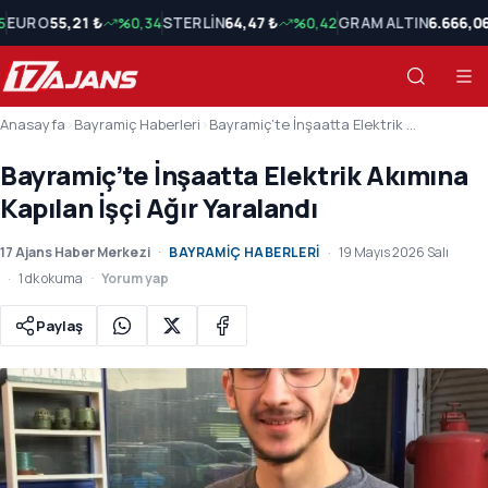
5
EURO
55,21 ₺
%0,34
STERLİN
64,47 ₺
%0,42
GRAM ALTIN
6.666,0
Anasayfa
›
Bayramiç Haberleri
›
Bayramiç’te İnşaatta Elektrik Akımına Kapılan İşçi Ağır Yaralandı
Bayramiç’te İnşaatta Elektrik Akımına
Kapılan İşçi Ağır Yaralandı
17 Ajans Haber Merkezi
BAYRAMIÇ HABERLERI
19 Mayıs 2026 Salı
1 dk okuma
Yorum yap
Paylaş