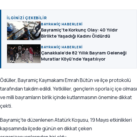
İLGINIZI ÇEKEBILIR
BAYRAMIÇ HABERLERI
Bayramiç’te Korkunç Olay: 40 Yıldır
Birlikte Yaşadığı Kadını Öldürdü
BAYRAMIÇ HABERLERI
Çanakkale’de 82 Yıllık Bayram Geleneği
Muratlar Köyü’nde Yaşatılıyor
Ödüller, Bayramiç Kaymakamı Emrah Bütün ve ilçe protokolü
tarafından takdim edildi. Yetkililer, gençlerin sporla iç içe olması
ve milli bayramların birlik içinde kutlanmasının önemine dikkat
çekti.
Bayramiç’te düzenlenen Atatürk Koşusu, 19 Mayıs etkinlikleri
kapsamında ilçede günün en dikkat çeken
organizasyonlarından biri oldu.