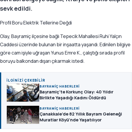
sevk edildi.
Profil Boru Elektrik Tellerine Değdi
Olay, Bayramiç ilçesine bağlı Tepecik Mahallesi Ruhi Yalçın
Caddesi üzerinde bulunan bir inşaatta yaşandı. Edinilen bilgiye
göre cam işiyle uğraşan Yunus Emre K., çalıştığı sırada profil
boruyu balkondan dışarı çıkarmak istedi.
İLGINIZI ÇEKEBILIR
BAYRAMIÇ HABERLERI
Bayramiç’te Korkunç Olay: 40 Yıldır
Birlikte Yaşadığı Kadını Öldürdü
BAYRAMIÇ HABERLERI
Çanakkale’de 82 Yıllık Bayram Geleneği
Muratlar Köyü’nde Yaşatılıyor