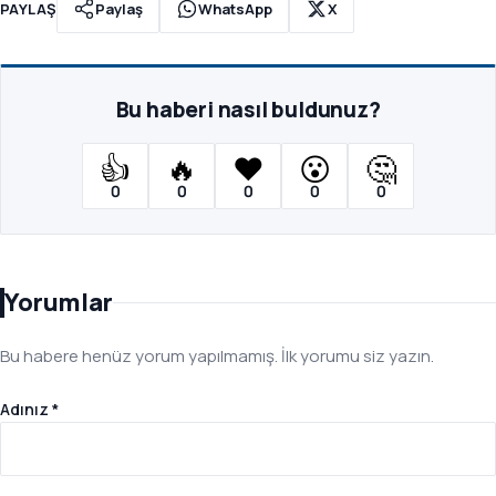
PAYLAŞ
Paylaş
WhatsApp
X
Bu haberi nasıl buldunuz?
👍
🔥
❤️
😮
🤔
0
0
0
0
0
Yorumlar
Bu habere henüz yorum yapılmamış. İlk yorumu siz yazın.
Adınız *