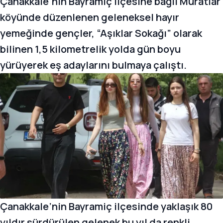
Çanakkale’nin Bayramiç ilçesine bağlı Muratlar
köyünde düzenlenen geleneksel hayır
yemeğinde gençler, “Aşıklar Sokağı” olarak
bilinen 1,5 kilometrelik yolda gün boyu
yürüyerek eş adaylarını bulmaya çalıştı.
Çanakkale’nin Bayramiç ilçesinde yaklaşık 80
yıldır sürdürülen gelenek bu yıl da renkli