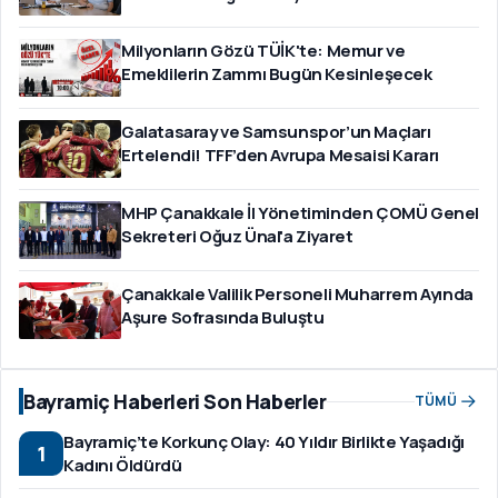
Milyonların Gözü TÜİK'te: Memur ve
Emeklilerin Zammı Bugün Kesinleşecek
Galatasaray ve Samsunspor’un Maçları
Ertelendi! TFF’den Avrupa Mesaisi Kararı
MHP Çanakkale İl Yönetiminden ÇOMÜ Genel
Sekreteri Oğuz Ünal'a Ziyaret
Çanakkale Valilik Personeli Muharrem Ayında
Aşure Sofrasında Buluştu
Bayramiç Haberleri Son Haberler
TÜMÜ
Bayramiç’te Korkunç Olay: 40 Yıldır Birlikte Yaşadığı
1
Kadını Öldürdü