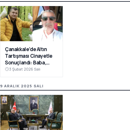
Çanakkale’de Altın
Tartışması Cinayetle
Sonuçlandı: Baba,
Oğlunu Bıçaklayarak
3 Şubat 2026 Salı
Öldürdü
9 ARALIK 2025 SALI