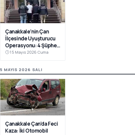
Çanakkale’nin Çan
İlçesinde Uyuşturucu
Operasyonu: 4 Şüpheli
Tutuklandı
15 Mayıs 2026 Cuma
5 MAYIS 2026 SALI
Çanakkale Çan’da Feci
Kaza: İki Otomobil