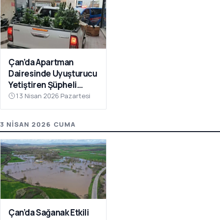
Çan’da Apartman
Dairesinde Uyuşturucu
Yetiştiren Şüpheli
Yakalandı
13 Nisan 2026 Pazartesi
3 NISAN 2026 CUMA
Çan’da Sağanak Etkili