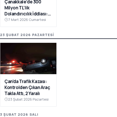
Çanakkale’de 300
Milyon TL’lik
Dolandırıcılık İddiası:
Şüpheli Evinde Ölü
7 Mart 2026 Cumartesi
Bulundu
23 ŞUBAT 2026 PAZARTESI
Çan’da Trafik Kazası:
Kontrolden Çıkan Araç
Takla Attı, 2 Yaralı
23 Şubat 2026 Pazartesi
3 ŞUBAT 2026 SALI