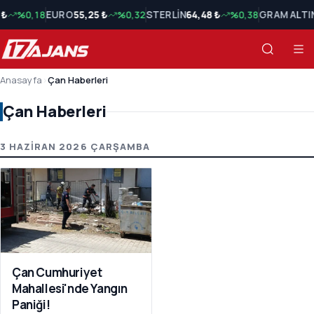
 ₺
%0,18
EURO
55,25 ₺
%0,32
STERLİN
64,48 ₺
%0,38
GRAM ALTI
Anasayfa
›
Çan Haberleri
Çan Haberleri
Çan Haberleri Son Haberler
3 HAZIRAN 2026 ÇARŞAMBA
Çan Cumhuriyet
Mahallesi'nde Yangın
Paniği!