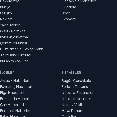
Hakkımızda
Çanakkale Haberleri
Künye
Gündem
İletişim
Spor
Reklam
Ekonomi
Yayın İlkeleri
Gizlilik Politikası
KVKK Aydınlatma
Çerez Politikası
Düzeltme ve Cevap Hakkı
Telif Hakkı Bildirimi
Kullanım Koşulları
İLÇELER
SERVISLER
Ayvacık Haberleri
Bugün Çanakkale
Bayramiç Haberleri
Feribot Durumu
Biga Haberleri
Nöbetçi Eczaneler
Bozcaada Haberleri
Nöbetçi Noterler
Çan Haberleri
Namaz Vakitleri
Eceabat Haberleri
Hava Durumu
Ezine Haberleri
Canlı Borsa