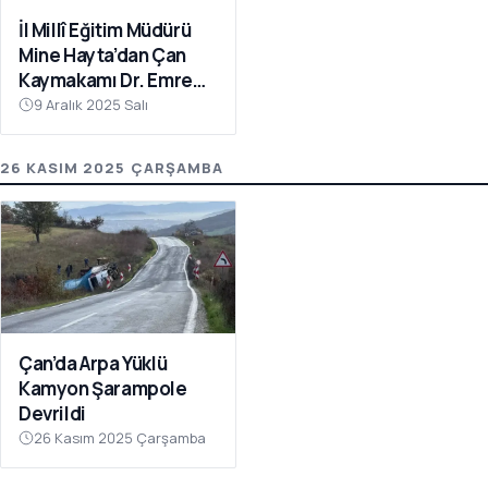
İl Millî Eğitim Müdürü
Mine Hayta’dan Çan
Kaymakamı Dr. Emre
Nebioğlu’na Ziyaret
9 Aralık 2025 Salı
26 KASIM 2025 ÇARŞAMBA
Çan’da Arpa Yüklü
Kamyon Şarampole
Devrildi
26 Kasım 2025 Çarşamba