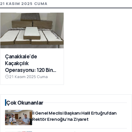
21 KASIM 2025 CUMA
Çanakkale'de
Kaçakçılık
Operasyonu: 120 Bin
Dolu Makaron Ele
21 Kasım 2025 Cuma
Geçirildi
Çok Okunanlar
İl Genel Meclisi Başkanı Halil Ertuğrul'dan
Rektör Erenoğlu'na Ziyaret