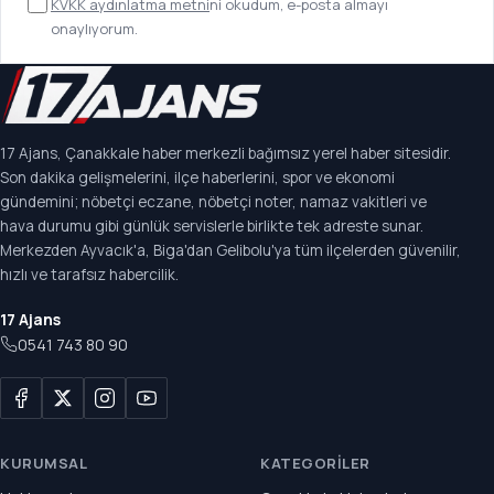
KVKK aydınlatma metni
ni okudum, e-posta almayı
onaylıyorum.
17 Ajans, Çanakkale haber merkezli bağımsız yerel haber sitesidir.
Son dakika gelişmelerini, ilçe haberlerini, spor ve ekonomi
gündemini; nöbetçi eczane, nöbetçi noter, namaz vakitleri ve
hava durumu gibi günlük servislerle birlikte tek adreste sunar.
Merkezden Ayvacık'a, Biga'dan Gelibolu'ya tüm ilçelerden güvenilir,
hızlı ve tarafsız habercilik.
17 Ajans
0541 743 80 90
KURUMSAL
KATEGORILER