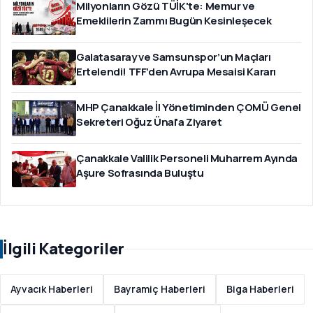
Milyonların Gözü TÜİK'te: Memur ve
Emeklilerin Zammı Bugün Kesinleşecek
Galatasaray ve Samsunspor’un Maçları
Ertelendi! TFF’den Avrupa Mesaisi Kararı
MHP Çanakkale İl Yönetiminden ÇOMÜ Genel
Sekreteri Oğuz Ünal'a Ziyaret
Çanakkale Valilik Personeli Muharrem Ayında
Aşure Sofrasında Buluştu
İlgili Kategoriler
Ayvacık Haberleri
Bayramiç Haberleri
Biga Haberleri