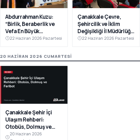
Abdurrahman Kuzu:
Çanakkale Çevre,
“Birlik, Beraberlik ve
Şehircilik ve İklim
Vefa En Büyük
Değişikliği İl Müdürlüğü
Gücümüzdür
Personeline Eğitim
22 Haziran 2026 Pazartesi
22 Haziran 2026 Pazartesi
Verildi
20 HAZIRAN 2026 CUMARTESI
Çanakkale Şehir İçi
Ulaşım Rehberi:
Otobüs, Dolmuş ve
Feribot
20 Haziran 2026