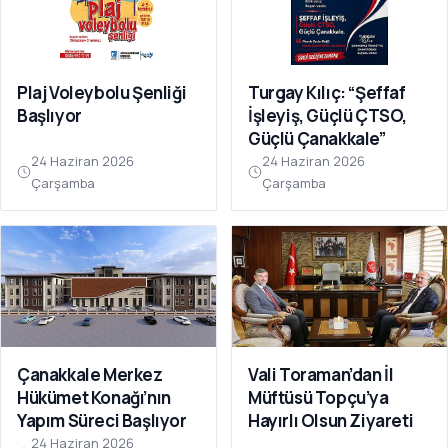
Plaj Voleybolu Şenliği
Turgay Kılıç: “Şeffaf
Başlıyor
İşleyiş, Güçlü ÇTSO,
Güçlü Çanakkale”
24 Haziran 2026
24 Haziran 2026
Çarşamba
Çarşamba
Çanakkale Merkez
Vali Toraman’dan İl
Hükümet Konağı’nın
Müftüsü Topçu’ya
Yapım Süreci Başlıyor
Hayırlı Olsun Ziyareti
24 Haziran 2026