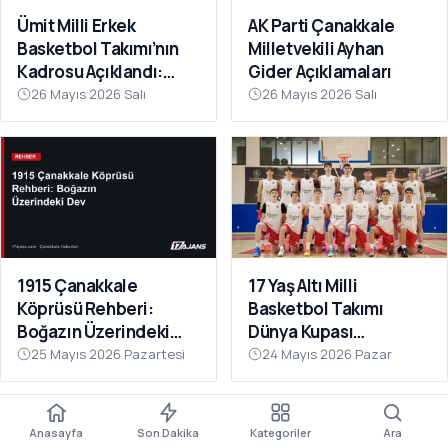
Ümit Milli Erkek
AK Parti Çanakkale
Basketbol Takımı’nın
Milletvekili Ayhan
Kadrosu Açıklandı:
Gider Açıklamaları
Kamp Çanakkale’de
26 Mayıs 2026 Salı
26 Mayıs 2026 Salı
Başlıyor
1915 Çanakkale
17 Yaş Altı Milli
Köprüsü Rehberi:
Basketbol Takımı
Boğazın Üzerindeki
Dünya Kupası
Dev
Hazırlıklarına
25 Mayıs 2026 Pazartesi
24 Mayıs 2026 Pazar
Çanakkale’de Başladı
Anasayfa
Son Dakika
Kategoriler
Ara