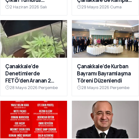
Definecilerin Hedefi
Girdi
2 Haziran 2026 Salı
29 Mayıs 2026 Cuma
Oldu
Çanakkale’de
Çanakkale’de Kurban
Denetimlerde
Bayramı Bayramlaşma
FETÖ’den Aranan 2
Töreni Düzenlendi
Firari Hükümlü
28 Mayıs 2026 Perşembe
28 Mayıs 2026 Perşembe
Yakalandı