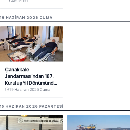
Cumartesi
19 HAZIRAN 2026 CUMA
Çanakkale
Jandarması’ndan 187.
Kuruluş Yıl Dönümünde
Anlamlı Kan Bağışı
19 Haziran 2026 Cuma
15 HAZIRAN 2026 PAZARTESI