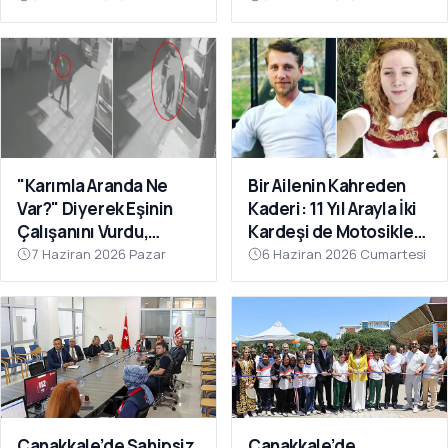
"Karımla Aranda Ne
Bir Ailenin Kahreden
Var?" Diyerek Eşinin
Kaderi: 11 Yıl Arayla İki
Çalışanını Vurdu,
Kardeşi de Motosiklet
Çanakkale'de
Kazasında Kaybettiler
7 Haziran 2026 Pazar
6 Haziran 2026 Cumartesi
Yakalandı
Çanakkale’de Sahipsiz
Çanakkale’de