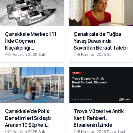
Çanakkale Merkezli 11
Çanakkale’de Tuğba
İlde Göçmen
Yavaş Davasında
Kaçakçılığı
Savcıdan Beraat Talebi
Operasyonu: 41
9 Haziran 2026 Salı
9 Haziran 2026 Salı
Tutuklama
Çanakkale’de Polis
Troya Müzesi ve Antik
Denetimleri Sıklaştı:
Kenti Rehberi:
Aranan 10 Şüpheli
Efsanenin İzinde
Tutuklandı
9 Haziran 2026 Salı
8 Haziran 2026 Pazartesi