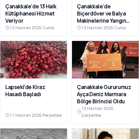
Çanakkale'de 13 Halk
Çanakkale'de
Kütüphanesi Hizmet
Biçerdöver ve Balya
Veriyor
Makinelerine Yangın
Denetimi
12 Haziran 2026 Cuma
12 Haziran 2026 Cuma
Lapseki'de Kiraz
Çanakkale Gururumuz
Hasadı Başladı
Ayça Deniz Marmara
Bölge Birincisi Oldu
10 Haziran 2026
11 Haziran 2026 Perşembe
Çarşamba