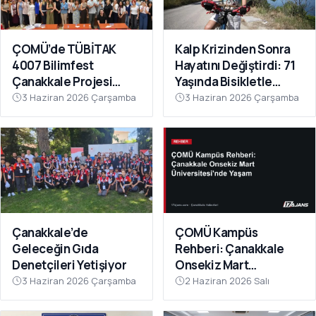
ÇOMÜ’de TÜBİTAK
Kalp Krizinden Sonra
4007 Bilimfest
Hayatını Değiştirdi: 71
Çanakkale Projesi
Yaşında Bisikletle
Tanıtıldı
Sağlığına Kavuştu
3 Haziran 2026 Çarşamba
3 Haziran 2026 Çarşamba
Çanakkale’de
ÇOMÜ Kampüs
Geleceğin Gıda
Rehberi: Çanakkale
Denetçileri Yetişiyor
Onsekiz Mart
Üniversitesi'nde
3 Haziran 2026 Çarşamba
2 Haziran 2026 Salı
Yaşam