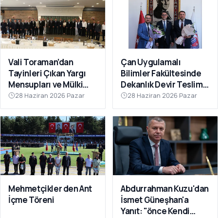
Vali Toraman’dan
Çan Uygulamalı
Tayinleri Çıkan Yargı
Bilimler Fakültesinde
Mensupları ve Mülki
Dekanlık Devir Teslim
İdare Amirlerine Veda
Töreni Gerçekleştirildi
28 Haziran 2026 Pazar
28 Haziran 2026 Pazar
Yemeği
Mehmetçikler den Ant
Abdurrahman Kuzu'dan
İçme Töreni
İsmet Güneşhan'a
Yanıt: "önce Kendi