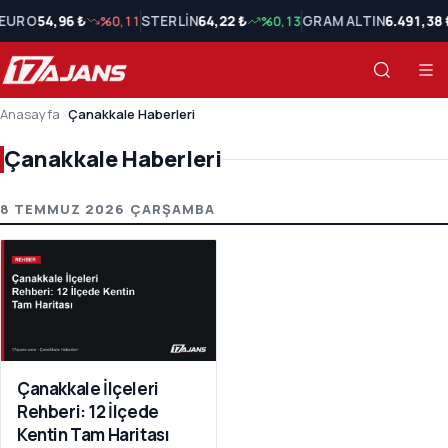
EURO
54,96 ₺
%0,11
STERLİN
64,22 ₺
%0,13
GRAM ALTIN
6.491,38 
Anasayfa
›
Çanakkale Haberleri
Çanakkale Haberleri
Çanakkale Haberleri Son Haberler
8 TEMMUZ 2026 ÇARŞAMBA
Çanakkale İlçeleri
Rehberi: 12 İlçede
Kentin Tam Haritası