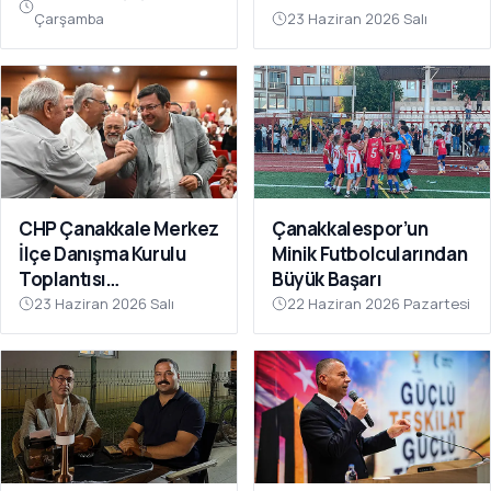
Çarşamba
23 Haziran 2026 Salı
CHP Çanakkale Merkez
Çanakkalespor’un
İlçe Danışma Kurulu
Minik Futbolcularından
Toplantısı
Büyük Başarı
Gerçekleştirildi
23 Haziran 2026 Salı
22 Haziran 2026 Pazartesi