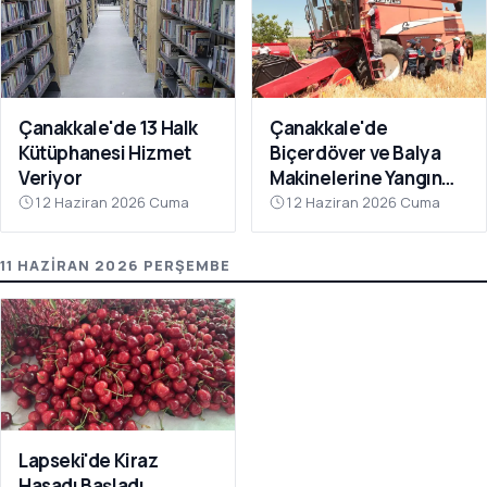
Çanakkale'de 13 Halk
Çanakkale'de
Kütüphanesi Hizmet
Biçerdöver ve Balya
Veriyor
Makinelerine Yangın
Denetimi
12 Haziran 2026 Cuma
12 Haziran 2026 Cuma
11 HAZIRAN 2026 PERŞEMBE
Lapseki'de Kiraz
Hasadı Başladı