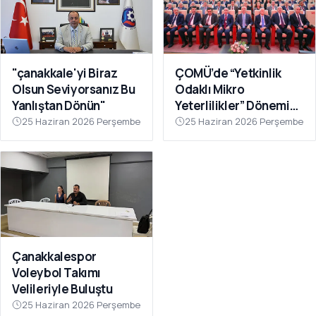
"çanakkale'yi Biraz
ÇOMÜ’de “Yetkinlik
Olsun Seviyorsanız Bu
Odaklı Mikro
Yanlıştan Dönün"
Yeterlilikler” Dönemi
Başlıyor
25 Haziran 2026 Perşembe
25 Haziran 2026 Perşembe
Çanakkalespor
Voleybol Takımı
Velileriyle Buluştu
25 Haziran 2026 Perşembe