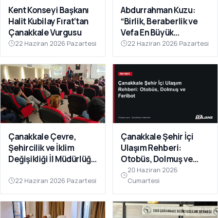
Kent Konseyi Başkanı
Abdurrahman Kuzu:
Halit Kubilay Fırat’tan
“Birlik, Beraberlik ve
Çanakkale Vurgusu
Vefa En Büyük
Gücümüzdür
22 Haziran 2026 Pazartesi
22 Haziran 2026 Pazartesi
Çanakkale Çevre,
Çanakkale Şehir İçi
Şehircilik ve İklim
Ulaşım Rehberi:
Değişikliği İl Müdürlüğü
Otobüs, Dolmuş ve
Personeline Eğitim
Feribot
20 Haziran 2026
Verildi
22 Haziran 2026 Pazartesi
Cumartesi