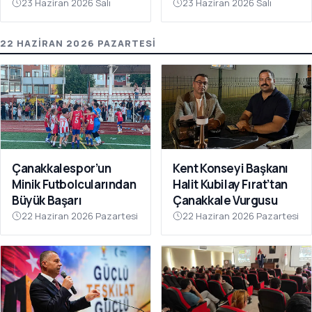
Gerçekleştirildi
23 Haziran 2026 Salı
23 Haziran 2026 Salı
22 HAZIRAN 2026 PAZARTESI
Çanakkalespor’un
Kent Konseyi Başkanı
Minik Futbolcularından
Halit Kubilay Fırat’tan
Büyük Başarı
Çanakkale Vurgusu
22 Haziran 2026 Pazartesi
22 Haziran 2026 Pazartesi