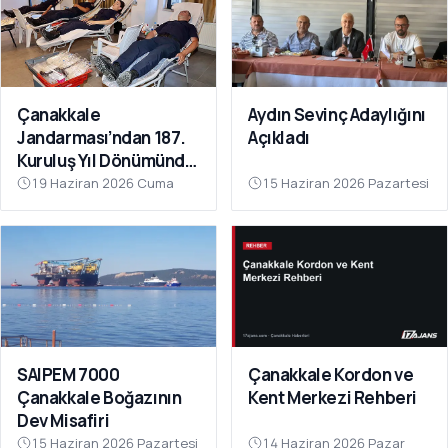
Çanakkale
Aydın Sevinç Adaylığını
Jandarması’ndan 187.
Açıkladı
Kuruluş Yıl Dönümünde
Anlamlı Kan Bağışı
19 Haziran 2026 Cuma
15 Haziran 2026 Pazartesi
SAIPEM 7000
Çanakkale Kordon ve
Çanakkale Boğazının
Kent Merkezi Rehberi
Dev Misafiri
15 Haziran 2026 Pazartesi
14 Haziran 2026 Pazar