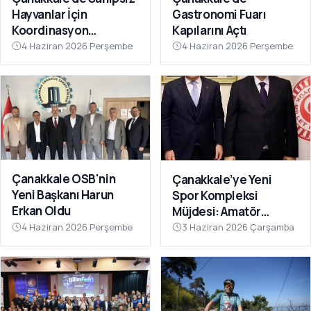
Hayvanlar İçin
Gastronomi Fuarı
Koordinasyon
Kapılarını Açtı
Toplantısı Düzenlendi
4 Haziran 2026 Perşembe
4 Haziran 2026 Perşembe
Çanakkale OSB'nin
Çanakkale’ye Yeni
Yeni Başkanı Harun
Spor Kompleksi
Erkan Oldu
Müjdesi: Amatör
Kulüplerin Beklediği
4 Haziran 2026 Perşembe
3 Haziran 2026 Çarşamba
Yatırım Hayata Geçiyor