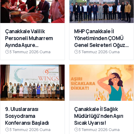
Çanakkale Valilik
MHP Çanakkale İl
Personeli Muharrem
Yönetiminden ÇOMÜ
Ayında Aşure
Genel Sekreteri Oğuz
Sofrasında Buluştu
Ünal'a Ziyaret
3 Temmuz 2026 Cuma
3 Temmuz 2026 Cuma
9. Uluslararası
Çanakkale İl Sağlık
Sosyodrama
Müdürlüğü'nden Aşırı
Konferansı Başladı
Sıcak Uyarısı!
3 Temmuz 2026 Cuma
3 Temmuz 2026 Cuma