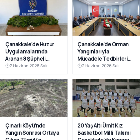
Çanakkale’de Huzur
Çanakkale’de Orman
Uygulamalarında
Yangınlarıyla
Aranan 8 Şüpheli
Mücadele Tedbirleri
Yakalandı
Masaya Yatırıldı
2 Haziran 2026 Salı
2 Haziran 2026 Salı
Çınarlı Köyü’nde
20 Yaş Altı Ümit Kız
Yangın Sonrası Ortaya
Basketbol Milli Takımı
Çıkan Tümülüs
Çanakkale’de Kampa