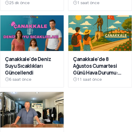
mesaj
25 dk önce
1 saat önce
Çanakkale'de Deniz
Çanakkale'de 8
Suyu Sıcaklıkları
Ağustos Cumartesi
Güncellendi
Günü Hava Durumu:
Güneşli ve Sıcak
6 saat önce
11 saat önce