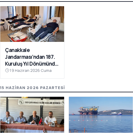
Çanakkale
Jandarması’ndan 187.
Kuruluş Yıl Dönümünde
Anlamlı Kan Bağışı
19 Haziran 2026 Cuma
15 HAZIRAN 2026 PAZARTESI