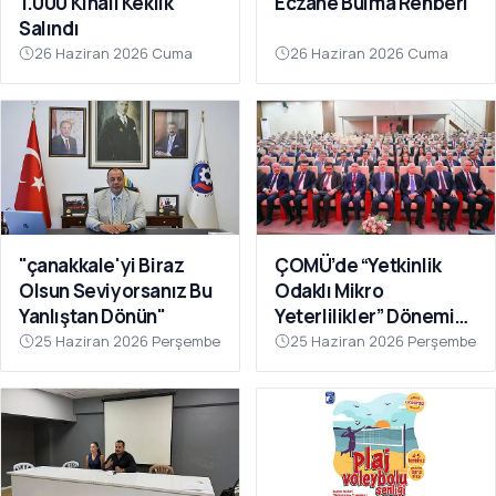
1.000 Kınalı Keklik
Eczane Bulma Rehberi
Salındı
26 Haziran 2026 Cuma
26 Haziran 2026 Cuma
"çanakkale'yi Biraz
ÇOMÜ’de “Yetkinlik
Olsun Seviyorsanız Bu
Odaklı Mikro
Yanlıştan Dönün"
Yeterlilikler” Dönemi
Başlıyor
25 Haziran 2026 Perşembe
25 Haziran 2026 Perşembe