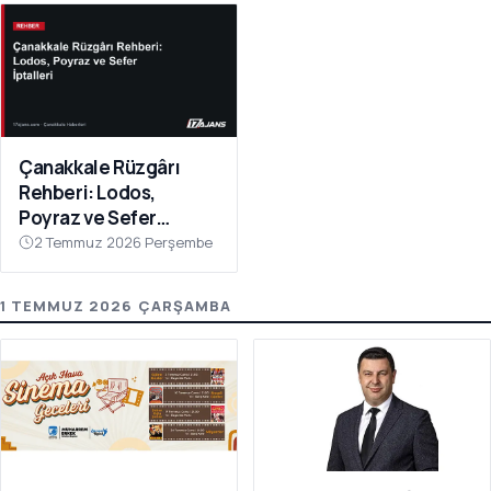
Çanakkale Rüzgârı
Rehberi: Lodos,
Poyraz ve Sefer
İptalleri
2 Temmuz 2026 Perşembe
1 TEMMUZ 2026 ÇARŞAMBA