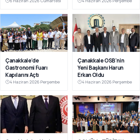
Kazasında Kaybettiler
Toplantısı Düzenlendi
6 Haziran 2026 Cumartesi
4 Haziran 2026 Perşembe
Çanakkale’de
Çanakkale OSB'nin
Gastronomi Fuarı
Yeni Başkanı Harun
Kapılarını Açtı
Erkan Oldu
4 Haziran 2026 Perşembe
4 Haziran 2026 Perşembe