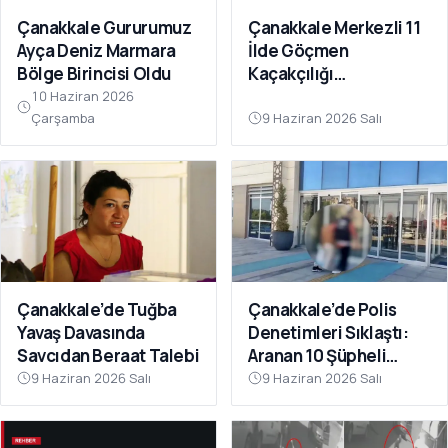
Çanakkale Gururumuz
Çanakkale Merkezli 11
Ayça Deniz Marmara
İlde Göçmen
Bölge Birincisi Oldu
Kaçakçılığı
Operasyonu: 41
10 Haziran 2026
Tutuklama
Çarşamba
9 Haziran 2026 Salı
Çanakkale’de Tuğba
Çanakkale’de Polis
Yavaş Davasında
Denetimleri Sıklaştı:
Savcıdan Beraat Talebi
Aranan 10 Şüpheli
Tutuklandı
9 Haziran 2026 Salı
9 Haziran 2026 Salı