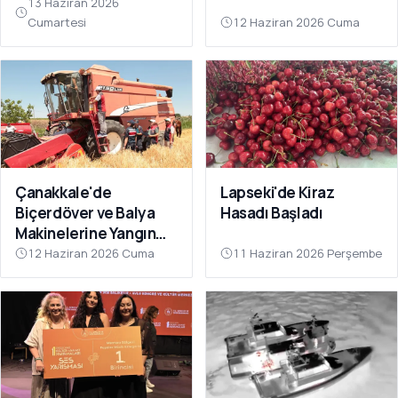
13 Haziran 2026
Cumartesi
12 Haziran 2026 Cuma
Çanakkale'de
Lapseki'de Kiraz
Biçerdöver ve Balya
Hasadı Başladı
Makinelerine Yangın
Denetimi
12 Haziran 2026 Cuma
11 Haziran 2026 Perşembe