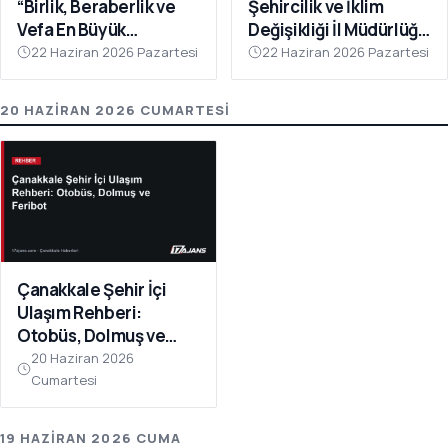
“Birlik, Beraberlik ve
Şehircilik ve İklim
Vefa En Büyük
Değişikliği İl Müdürlüğü
Gücümüzdür
Personeline Eğitim
22 Haziran 2026 Pazartesi
22 Haziran 2026 Pazartesi
Verildi
20 HAZIRAN 2026 CUMARTESI
Çanakkale Şehir İçi
Ulaşım Rehberi:
Otobüs, Dolmuş ve
Feribot
20 Haziran 2026
Cumartesi
19 HAZIRAN 2026 CUMA