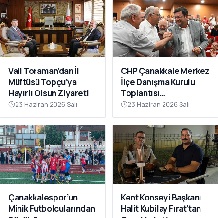
Vali Toraman’dan İl
CHP Çanakkale Merkez
Müftüsü Topçu’ya
İlçe Danışma Kurulu
Hayırlı Olsun Ziyareti
Toplantısı
Gerçekleştirildi
23 Haziran 2026 Salı
23 Haziran 2026 Salı
Çanakkalespor’un
Kent Konseyi Başkanı
Minik Futbolcularından
Halit Kubilay Fırat’tan