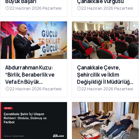
Büyük Başarı
Çanakkale Vurgusu
22 Haziran 2026 Pazartesi
22 Haziran 2026 Pazartesi
Abdurrahman Kuzu:
Çanakkale Çevre,
“Birlik, Beraberlik ve
Şehircilik ve İklim
Vefa En Büyük
Değişikliği İl Müdürlüğü
Gücümüzdür
Personeline Eğitim
22 Haziran 2026 Pazartesi
22 Haziran 2026 Pazartesi
Verildi