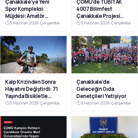
ÇOMÜ’de TÜBİTAK
Çanakkale’ye Yeni
4007 Bilimfest
Spor Kompleksi
Çanakkale Projesi
Müjdesi: Amatör
Tanıtıldı
Kulüplerin Beklediği
3 Haziran 2026 Çarşamba
3 Haziran 2026 Çarşamba
Yatırım Hayata Geçiyor
Kalp Krizinden Sonra
Çanakkale’de
Hayatını Değiştirdi: 71
Geleceğin Gıda
Yaşında Bisikletle
Denetçileri Yetişiyor
Sağlığına Kavuştu
3 Haziran 2026 Çarşamba
3 Haziran 2026 Çarşamba