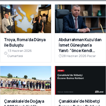
Troya, Roma'da Dünya
Abdurrahman Kuzu'dan
ile Buluştu
İsmet Güneşhan'a
Yanıt: "önce Kendi
13 Haziran 2026
Sorumluluk Alanınıza
Cumartesi
28 Haziran 2026 Pazar
Bakın"
Çanakkale’de Doğaya
Çanakkale'de Nöbetçi