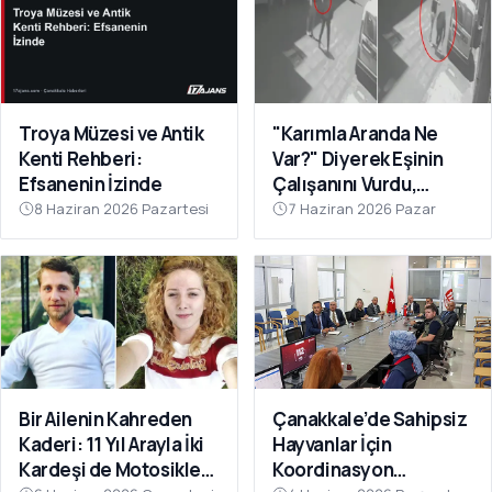
Troya Müzesi ve Antik
"Karımla Aranda Ne
Kenti Rehberi:
Var?" Diyerek Eşinin
Efsanenin İzinde
Çalışanını Vurdu,
Çanakkale'de
8 Haziran 2026 Pazartesi
7 Haziran 2026 Pazar
Yakalandı
Bir Ailenin Kahreden
Çanakkale’de Sahipsiz
Kaderi: 11 Yıl Arayla İki
Hayvanlar İçin
Kardeşi de Motosiklet
Koordinasyon