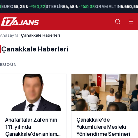
8
EURO
55,25 ₺
%0,32
STERLİN
64,48 ₺
%0,38
GRAM ALTIN
6.660,55
Anasayfa
›
Çanakkale Haberleri
Çanakkale Haberleri
Çanakkale Haberleri Son Haberler
BUGÜN
Anafartalar Zaferi'nin
Çanakkale'de
111. yılında
Yükümlülere Mesleki
Çanakkale'den anlamlı
Yönlendirme Semineri