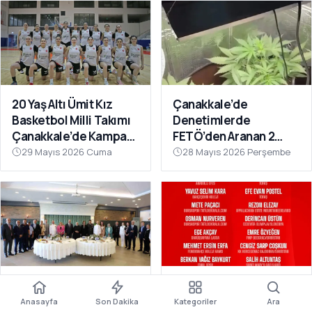
20 Yaş Altı Ümit Kız
Çanakkale’de
Basketbol Milli Takımı
Denetimlerde
Çanakkale’de Kampa
FETÖ’den Aranan 2
Girdi
Firari Hükümlü
29 Mayıs 2026 Cuma
28 Mayıs 2026 Perşembe
Yakalandı
Çanakkale’de Kurban
Ümit Milli Erkek
Bayramı Bayramlaşma
Basketbol Takımı’nın
Anasayfa
Son Dakika
Kategoriler
Ara