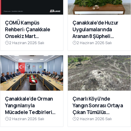
ÇOMÜ Kampüs
Çanakkale’de Huzur
Rehberi: Çanakkale
Uygulamalarında
Onsekiz Mart
Aranan 8 Şüpheli
Üniversitesi'nde
Yakalandı
2 Haziran 2026 Salı
2 Haziran 2026 Salı
Yaşam
Çanakkale’de Orman
Çınarlı Köyü’nde
Yangınlarıyla
Yangın Sonrası Ortaya
Mücadele Tedbirleri
Çıkan Tümülüs
Masaya Yatırıldı
Definecilerin Hedefi
2 Haziran 2026 Salı
2 Haziran 2026 Salı
Oldu