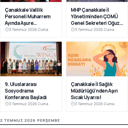
Çanakkale Valilik
MHP Çanakkale İl
Personeli Muharrem
Yönetiminden ÇOMÜ
Ayında Aşure
Genel Sekreteri Oğuz
Sofrasında Buluştu
Ünal'a Ziyaret
3 Temmuz 2026 Cuma
3 Temmuz 2026 Cuma
9. Uluslararası
Çanakkale İl Sağlık
Sosyodrama
Müdürlüğü'nden Aşırı
Konferansı Başladı
Sıcak Uyarısı!
3 Temmuz 2026 Cuma
3 Temmuz 2026 Cuma
2 TEMMUZ 2026 PERŞEMBE