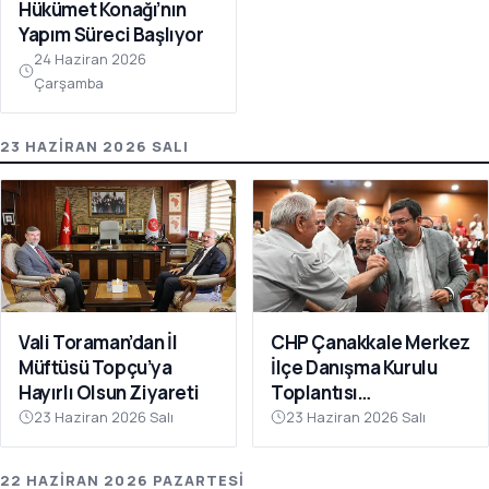
Hükümet Konağı’nın
Yapım Süreci Başlıyor
24 Haziran 2026
Çarşamba
23 HAZIRAN 2026 SALI
Vali Toraman’dan İl
CHP Çanakkale Merkez
Müftüsü Topçu’ya
İlçe Danışma Kurulu
Hayırlı Olsun Ziyareti
Toplantısı
Gerçekleştirildi
23 Haziran 2026 Salı
23 Haziran 2026 Salı
22 HAZIRAN 2026 PAZARTESI