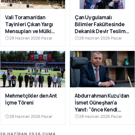
Vali Toraman’dan
Çan Uygulamalı
Tayinleri Çıkan Yargı
Bilimler Fakültesinde
Mensupları ve Mülki
Dekanlık Devir Teslim
İdare Amirlerine Veda
Töreni Gerçekleştirildi
28 Haziran 2026 Pazar
28 Haziran 2026 Pazar
Yemeği
Mehmetçikler den Ant
Abdurrahman Kuzu'dan
İçme Töreni
İsmet Güneşhan'a
Yanıt: "önce Kendi
Sorumluluk Alanınıza
28 Haziran 2026 Pazar
28 Haziran 2026 Pazar
Bakın"
26 HAZIRAN 2026 CUMA