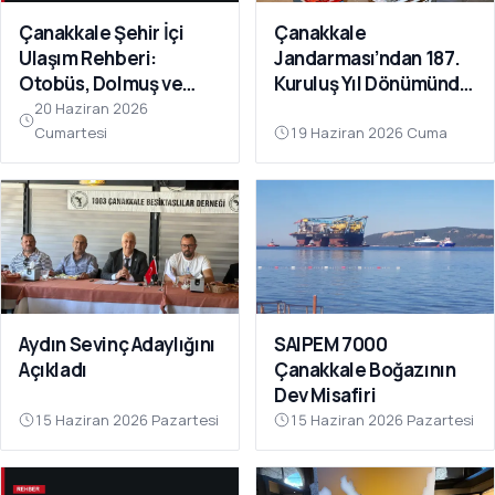
Çanakkale Şehir İçi
Çanakkale
Ulaşım Rehberi:
Jandarması’ndan 187.
Otobüs, Dolmuş ve
Kuruluş Yıl Dönümünde
Feribot
Anlamlı Kan Bağışı
20 Haziran 2026
Cumartesi
19 Haziran 2026 Cuma
Aydın Sevinç Adaylığını
SAIPEM 7000
Açıkladı
Çanakkale Boğazının
Dev Misafiri
15 Haziran 2026 Pazartesi
15 Haziran 2026 Pazartesi