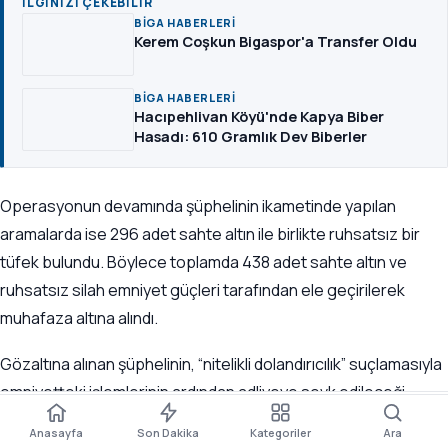
İLGINIZI ÇEKEBILIR
BIGA HABERLERI
Kerem Coşkun Bigaspor'a Transfer Oldu
BIGA HABERLERI
Hacıpehlivan Köyü'nde Kapya Biber
Hasadı: 610 Gramlık Dev Biberler
Operasyonun devamında şüphelinin ikametinde yapılan
aramalarda ise 296 adet sahte altın ile birlikte ruhsatsız bir
tüfek bulundu. Böylece toplamda 438 adet sahte altın ve
ruhsatsız silah emniyet güçleri tarafından ele geçirilerek
muhafaza altına alındı.
Gözaltına alınan şüphelinin, “nitelikli dolandırıcılık” suçlamasıyla
emniyetteki işlemlerinin ardından adliyeye sevk edileceği
A±
öğrenildi.
Paylaş
Yorum
Boyut
Kaydet
Dinle
Anasayfa
Son Dakika
Kategoriler
Ara