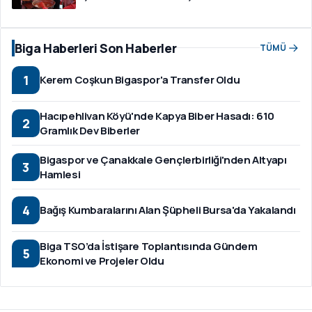
Biga Haberleri Son Haberler
TÜMÜ
1
Kerem Coşkun Bigaspor'a Transfer Oldu
Hacıpehlivan Köyü'nde Kapya Biber Hasadı: 610
2
Gramlık Dev Biberler
Bigaspor ve Çanakkale Gençlerbirliği'nden Altyapı
3
Hamlesi
4
Bağış Kumbaralarını Alan Şüpheli Bursa'da Yakalandı
Biga TSO’da İstişare Toplantısında Gündem
5
Ekonomi ve Projeler Oldu