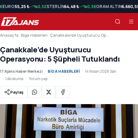
8
EURO
55,25 ₺
%0,32
STERLİN
64,48 ₺
%0,38
GRAM ALTIN
6.660,5
Anasayfa
›
Biga Haberleri
›
Çanakkale’de Uyuşturucu Operasyonu: 5 Şüpheli Tutuklandı
Çanakkale’de Uyuşturucu
Operasyonu: 5 Şüpheli Tutuklandı
17 Ajans Haber Merkezi
BIGA HABERLERI
14 Nisan 2026 Salı
1 dk okuma
Yorum yap
Paylaş