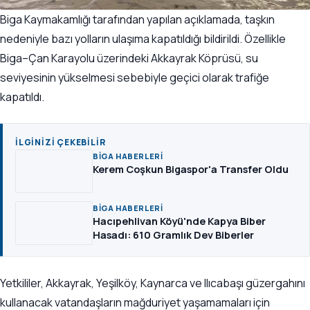
Biga Kaymakamlığı tarafından yapılan açıklamada, taşkın
nedeniyle bazı yolların ulaşıma kapatıldığı bildirildi. Özellikle
Biga–Çan Karayolu üzerindeki Akkayrak Köprüsü, su
seviyesinin yükselmesi sebebiyle geçici olarak trafiğe
kapatıldı.
İLGINIZI ÇEKEBILIR
BIGA HABERLERI
Kerem Coşkun Bigaspor'a Transfer Oldu
BIGA HABERLERI
Hacıpehlivan Köyü'nde Kapya Biber
Hasadı: 610 Gramlık Dev Biberler
Yetkililer, Akkayrak, Yeşilköy, Kaynarca ve Ilıcabaşı güzergahını
kullanacak vatandaşların mağduriyet yaşamamaları için