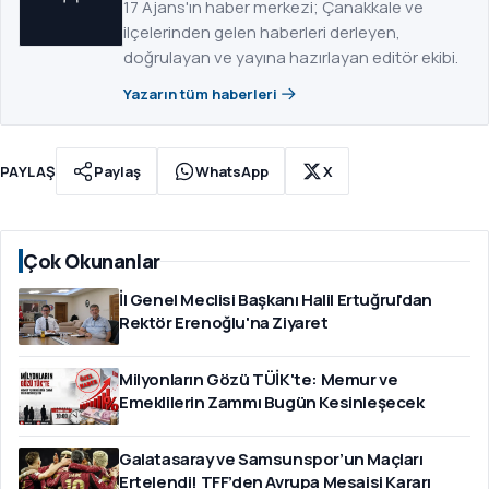
17 Ajans'ın haber merkezi; Çanakkale ve
ilçelerinden gelen haberleri derleyen,
doğrulayan ve yayına hazırlayan editör ekibi.
Yazarın tüm haberleri
PAYLAŞ
Paylaş
WhatsApp
X
Çok Okunanlar
İl Genel Meclisi Başkanı Halil Ertuğrul'dan
Rektör Erenoğlu'na Ziyaret
Milyonların Gözü TÜİK'te: Memur ve
Emeklilerin Zammı Bugün Kesinleşecek
Galatasaray ve Samsunspor’un Maçları
Ertelendi! TFF’den Avrupa Mesaisi Kararı