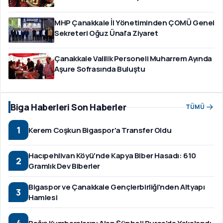
MHP Çanakkale İl Yönetiminden ÇOMÜ Genel
Sekreteri Oğuz Ünal'a Ziyaret
Çanakkale Valilik Personeli Muharrem Ayında
Aşure Sofrasında Buluştu
Biga Haberleri Son Haberler
TÜMÜ
1
Kerem Coşkun Bigaspor'a Transfer Oldu
Hacıpehlivan Köyü'nde Kapya Biber Hasadı: 610
2
Gramlık Dev Biberler
Bigaspor ve Çanakkale Gençlerbirliği'nden Altyapı
3
Hamlesi