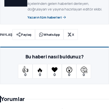
ilçelerinden gelen haberleri derleyen,
doğrulayan ve yayına hazırlayan editör ekibi.
Yazarın tüm haberleri
PAYLAŞ
Paylaş
WhatsApp
X
Bu haberi nasıl buldunuz?
👍
🔥
❤️
😮
🤔
0
0
0
0
0
Yorumlar