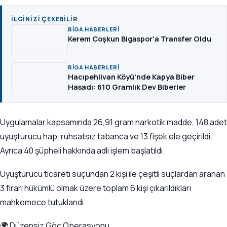
İLGINIZI ÇEKEBILIR
BIGA HABERLERI
Kerem Coşkun Bigaspor'a Transfer Oldu
BIGA HABERLERI
Hacıpehlivan Köyü'nde Kapya Biber
Hasadı: 610 Gramlık Dev Biberler
Uygulamalar kapsamında 26,91 gram narkotik madde, 148 adet
uyuşturucu hap, ruhsatsız tabanca ve 13 fişek ele geçirildi.
Ayrıca 40 şüpheli hakkında adli işlem başlatıldı.
Uyuşturucu ticareti suçundan 2 kişi ile çeşitli suçlardan aranan
3 firari hükümlü olmak üzere toplam 6 kişi çıkarıldıkları
mahkemece tutuklandı.
🌍 Düzensiz Göç Operasyonu