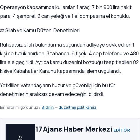
Operasyon kapsamında kullanılan 1 araç, 7 bin 900 lira nakit
para, 4 şambrel, 2 can yeleği ve 1 el pompasına el konuldu.
⚖️ Silah ve Kamu Düzeni Denetimleri
Ruhsatsız silah bulundurma suçundan adliyeye sevk edilen 1
kişi de tutuklanırken, 3 tabanca, 6 fişek, 4 cep telefonu ve 480
lira ele geçirildi. Ayrıca kamu düzenini bozduğu tespit edilen 82
kişiye Kabahatler Kanunu kapsamında işlem uygulandı.
Yetkililer, vatandaşların huzur ve güvenliği için bu tür
denetimlerin aralıksız devam edeceğini bildirdi.
Bir hata mı gördünüz?
Bildirin
—
düzeltme politikamız
.
17 Ajans Haber Merkezi
EDITÖR