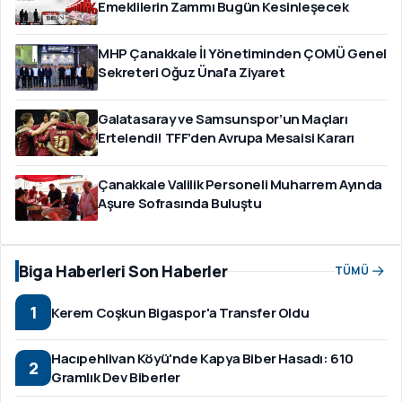
Emeklilerin Zammı Bugün Kesinleşecek
MHP Çanakkale İl Yönetiminden ÇOMÜ Genel
Sekreteri Oğuz Ünal'a Ziyaret
Galatasaray ve Samsunspor’un Maçları
Ertelendi! TFF’den Avrupa Mesaisi Kararı
Çanakkale Valilik Personeli Muharrem Ayında
Aşure Sofrasında Buluştu
Biga Haberleri Son Haberler
TÜMÜ
1
Kerem Coşkun Bigaspor'a Transfer Oldu
Hacıpehlivan Köyü'nde Kapya Biber Hasadı: 610
2
Gramlık Dev Biberler