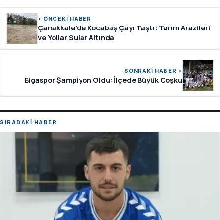
‹ ÖNCEKİ HABER
Çanakkale’de Kocabaş Çayı Taştı: Tarım Arazileri
ve Yollar Sular Altında
SONRAKİ HABER ›
Bigaspor Şampiyon Oldu: İlçede Büyük Coşku
SIRADAKİ HABER