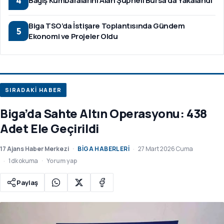
4
Bağış Kumbaralarını Alan Şüpheli Bursa'da Yakalandı
Biga TSO’da İstişare Toplantısında Gündem
5
Ekonomi ve Projeler Oldu
SIRADAKİ HABER
Biga’da Sahte Altın Operasyonu: 438
Adet Ele Geçirildi
17 Ajans Haber Merkezi
BIGA HABERLERI
27 Mart 2026 Cuma
1 dk okuma
Yorum yap
Paylaş