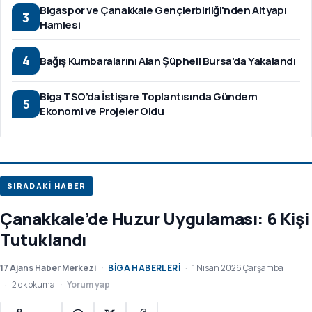
Bigaspor ve Çanakkale Gençlerbirliği'nden Altyapı
3
Hamlesi
4
Bağış Kumbaralarını Alan Şüpheli Bursa'da Yakalandı
Biga TSO’da İstişare Toplantısında Gündem
5
Ekonomi ve Projeler Oldu
SIRADAKİ HABER
Çanakkale’de Huzur Uygulaması: 6 Kişi
Tutuklandı
17 Ajans Haber Merkezi
BIGA HABERLERI
1 Nisan 2026 Çarşamba
2 dk okuma
Yorum yap