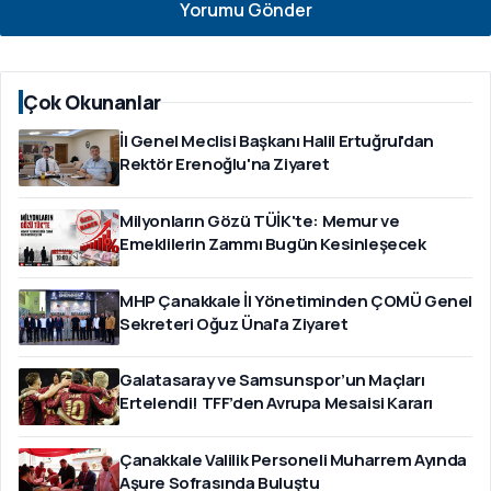
Yorumu Gönder
Çok Okunanlar
İl Genel Meclisi Başkanı Halil Ertuğrul'dan
Rektör Erenoğlu'na Ziyaret
Milyonların Gözü TÜİK'te: Memur ve
Emeklilerin Zammı Bugün Kesinleşecek
MHP Çanakkale İl Yönetiminden ÇOMÜ Genel
Sekreteri Oğuz Ünal'a Ziyaret
Galatasaray ve Samsunspor’un Maçları
Ertelendi! TFF’den Avrupa Mesaisi Kararı
Çanakkale Valilik Personeli Muharrem Ayında
Aşure Sofrasında Buluştu