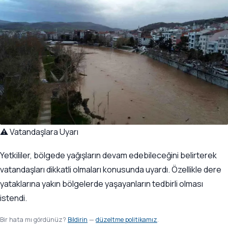
⚠️ Vatandaşlara Uyarı
Yetkililer, bölgede yağışların devam edebileceğini belirterek
vatandaşları dikkatli olmaları konusunda uyardı. Özellikle dere
yataklarına yakın bölgelerde yaşayanların tedbirli olması
istendi.
Bir hata mı gördünüz?
Bildirin
—
düzeltme politikamız
.