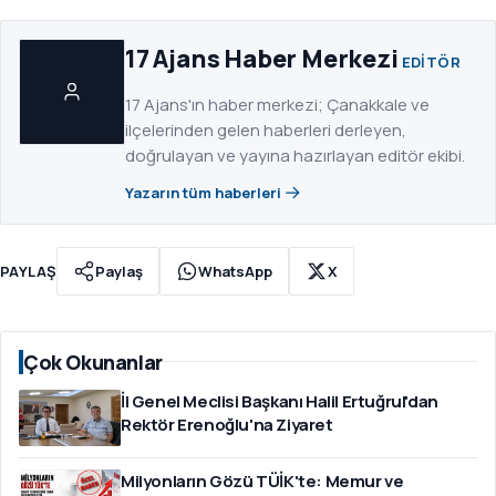
17 Ajans Haber Merkezi
EDITÖR
17 Ajans'ın haber merkezi; Çanakkale ve
ilçelerinden gelen haberleri derleyen,
doğrulayan ve yayına hazırlayan editör ekibi.
Yazarın tüm haberleri
PAYLAŞ
Paylaş
WhatsApp
X
Çok Okunanlar
İl Genel Meclisi Başkanı Halil Ertuğrul'dan
Rektör Erenoğlu'na Ziyaret
Milyonların Gözü TÜİK'te: Memur ve