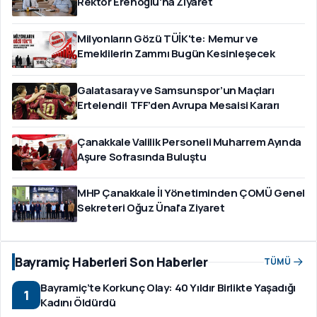
Rektör Erenoğlu'na Ziyaret
Milyonların Gözü TÜİK'te: Memur ve
Emeklilerin Zammı Bugün Kesinleşecek
Galatasaray ve Samsunspor’un Maçları
Ertelendi! TFF’den Avrupa Mesaisi Kararı
Çanakkale Valilik Personeli Muharrem Ayında
Aşure Sofrasında Buluştu
MHP Çanakkale İl Yönetiminden ÇOMÜ Genel
Sekreteri Oğuz Ünal'a Ziyaret
Bayramiç Haberleri Son Haberler
TÜMÜ
Bayramiç’te Korkunç Olay: 40 Yıldır Birlikte Yaşadığı
1
Kadını Öldürdü