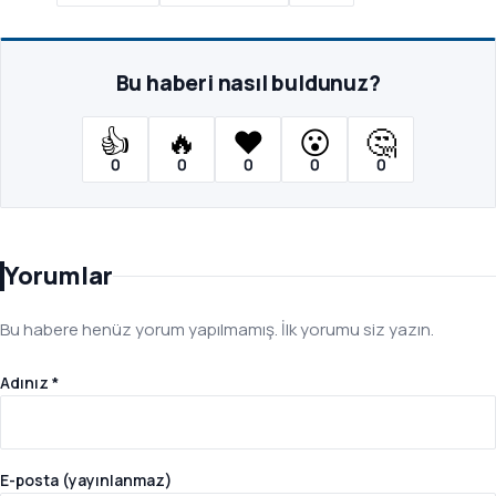
Bu haberi nasıl buldunuz?
👍
🔥
❤️
😮
🤔
0
0
0
0
0
Yorumlar
Bu habere henüz yorum yapılmamış. İlk yorumu siz yazın.
Adınız *
E-posta (yayınlanmaz)