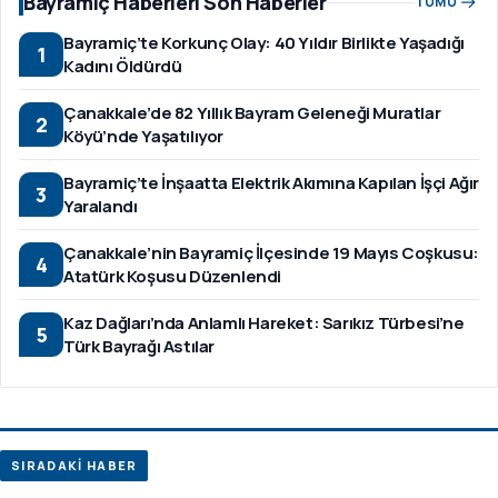
Bayramiç Haberleri Son Haberler
TÜMÜ
Bayramiç’te Korkunç Olay: 40 Yıldır Birlikte Yaşadığı
1
Kadını Öldürdü
Çanakkale’de 82 Yıllık Bayram Geleneği Muratlar
2
Köyü’nde Yaşatılıyor
Bayramiç’te İnşaatta Elektrik Akımına Kapılan İşçi Ağır
3
Yaralandı
Çanakkale’nin Bayramiç İlçesinde 19 Mayıs Coşkusu:
4
Atatürk Koşusu Düzenlendi
Kaz Dağları’nda Anlamlı Hareket: Sarıkız Türbesi’ne
5
Türk Bayrağı Astılar
SIRADAKİ HABER