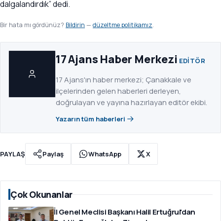
dalgalandırdık” dedi.
Bir hata mı gördünüz?
Bildirin
—
düzeltme politikamız
.
17 Ajans Haber Merkezi
EDITÖR
17 Ajans'ın haber merkezi; Çanakkale ve
ilçelerinden gelen haberleri derleyen,
doğrulayan ve yayına hazırlayan editör ekibi.
Yazarın tüm haberleri
PAYLAŞ
Paylaş
WhatsApp
X
Çok Okunanlar
İl Genel Meclisi Başkanı Halil Ertuğrul'dan