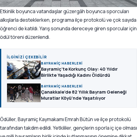
Etkinlik boyunca vatandaşlar güzergâh boyunca sporcuları
alkışlarla desteklerken, programa ilçe protokolü ve çok sayıda
öğrenci de katıldı. Yarış sonunda dereceye giren sporcular için
ödül töreni düzenlendi.
İLGINIZI ÇEKEBILIR
BAYRAMIÇ HABERLERI
Bayramiç’te Korkunç Olay: 40 Yıldır
Birlikte Yaşadığı Kadını Öldürdü
BAYRAMIÇ HABERLERI
Çanakkale’de 82 Yıllık Bayram Geleneği
Muratlar Köyü’nde Yaşatılıyor
Ödüller, Bayramiç Kaymakamı Emrah Bütün ve ilçe protokolü
tarafından takdim edildi. Yetkililer, gençlerin sporla iç içe olması
ve milli bayramların birlik içinde kutlanmasının önemine dikkat