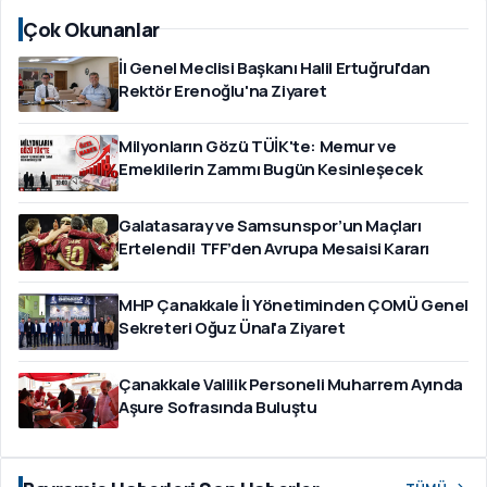
Çok Okunanlar
İl Genel Meclisi Başkanı Halil Ertuğrul'dan
Rektör Erenoğlu'na Ziyaret
Milyonların Gözü TÜİK'te: Memur ve
Emeklilerin Zammı Bugün Kesinleşecek
Galatasaray ve Samsunspor’un Maçları
Ertelendi! TFF’den Avrupa Mesaisi Kararı
MHP Çanakkale İl Yönetiminden ÇOMÜ Genel
Sekreteri Oğuz Ünal'a Ziyaret
Çanakkale Valilik Personeli Muharrem Ayında
Aşure Sofrasında Buluştu