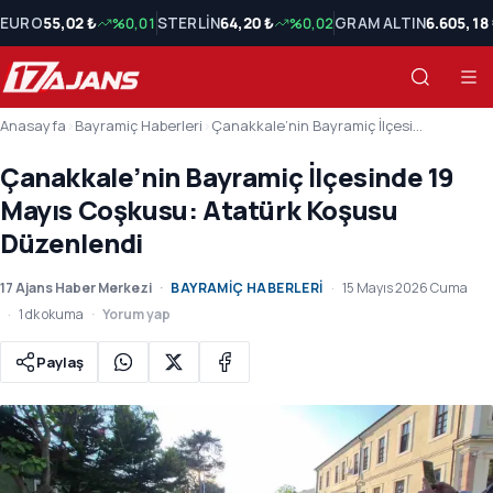
EURO
55,02 ₺
%0,01
STERLİN
64,20 ₺
%0,02
GRAM ALTIN
6.605,18
Anasayfa
›
Bayramiç Haberleri
›
Çanakkale’nin Bayramiç İlçesinde 19 Mayıs Coşkusu: Atatürk Koşusu Düzenlendi
Çanakkale’nin Bayramiç İlçesinde 19
Mayıs Coşkusu: Atatürk Koşusu
Düzenlendi
17 Ajans Haber Merkezi
BAYRAMIÇ HABERLERI
15 Mayıs 2026 Cuma
1 dk okuma
Yorum yap
Paylaş