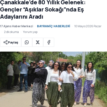
Çanakkale’de 80 Yıllık Gelenek:
Gençler “Aşıklar Sokağı”nda Eş
Adaylarını Aradı
17 Ajans Haber Merkezi
BAYRAMIÇ HABERLERI
10 Mayıs 2026 Pazar
2 dk okuma
Yorum yap
Paylaş