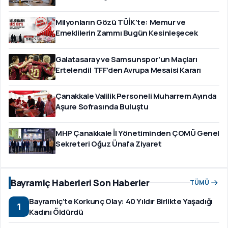
Milyonların Gözü TÜİK'te: Memur ve
Emeklilerin Zammı Bugün Kesinleşecek
Galatasaray ve Samsunspor’un Maçları
Ertelendi! TFF’den Avrupa Mesaisi Kararı
Çanakkale Valilik Personeli Muharrem Ayında
Aşure Sofrasında Buluştu
MHP Çanakkale İl Yönetiminden ÇOMÜ Genel
Sekreteri Oğuz Ünal'a Ziyaret
Bayramiç Haberleri Son Haberler
TÜMÜ
Bayramiç’te Korkunç Olay: 40 Yıldır Birlikte Yaşadığı
1
Kadını Öldürdü