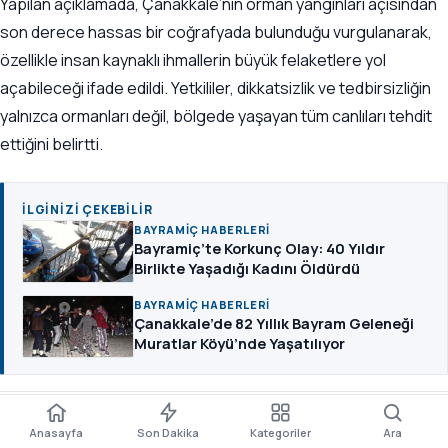
Yapılan açıklamada, Çanakkale’nin orman yangınları açısından
son derece hassas bir coğrafyada bulunduğu vurgulanarak,
özellikle insan kaynaklı ihmallerin büyük felaketlere yol
açabileceği ifade edildi. Yetkililer, dikkatsizlik ve tedbirsizliğin
yalnızca ormanları değil, bölgede yaşayan tüm canlıları tehdit
ettiğini belirtti.
İLGINIZI ÇEKEBILIR
BAYRAMIÇ HABERLERI
Bayramiç’te Korkunç Olay: 40 Yıldır
Birlikte Yaşadığı Kadını Öldürdü
BAYRAMIÇ HABERLERI
Çanakkale’de 82 Yıllık Bayram Geleneği
Muratlar Köyü’nde Yaşatılıyor
A±
Açıklamada, “Dikkatsizliğimiz birçok canlının felaketine neden
Paylaş
Yorum
Boyut
Kaydet
Dinle
Anasayfa
Son Dakika
Kategoriler
Ara
oluyor. Orman yangınları açısından en riskli bölgelerden birinde