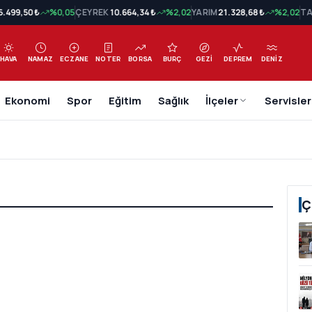
6.499,50 ₺
%0,05
ÇEYREK
10.664,34 ₺
%2,02
YARIM
21.328,68 ₺
%2,02
TA
HAVA
NAMAZ
ECZANE
NOTER
BORSA
BURÇ
GEZI
DEPREM
DENIZ
Ekonomi
Spor
Eğitim
Sağlık
İlçeler
Servisler
Ç