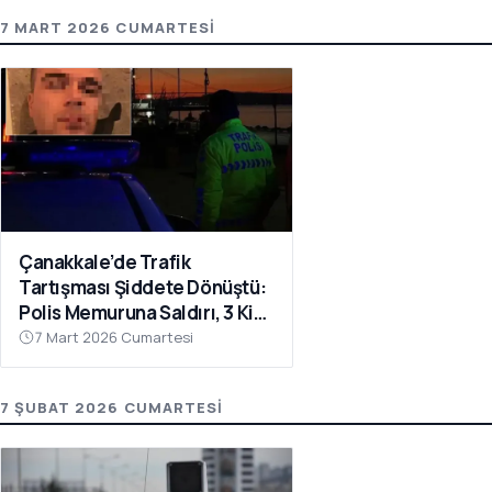
7 MART 2026 CUMARTESI
Çanakkale’de Trafik
Tartışması Şiddete Dönüştü:
Polis Memuruna Saldırı, 3 Kişi
Tutuklandı
7 Mart 2026 Cumartesi
7 ŞUBAT 2026 CUMARTESI