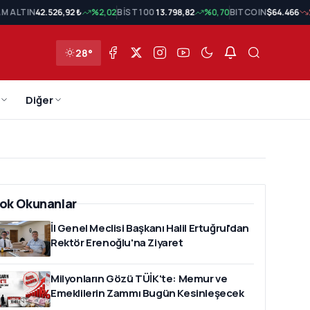
M ALTIN
42.526,92 ₺
%2,02
BİST 100
13.798,82
%0,70
BITCOIN
$64.466
28°
Diğer
ok Okunanlar
İl Genel Meclisi Başkanı Halil Ertuğrul'dan
Rektör Erenoğlu'na Ziyaret
Milyonların Gözü TÜİK'te: Memur ve
Emeklilerin Zammı Bugün Kesinleşecek