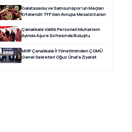
Galatasaray ve Samsunspor’un Maçları
Ertelendi! TFF’den Avrupa Mesaisi Kararı
Çanakkale Valilik Personeli Muharrem
Ayında Aşure Sofrasında Buluştu
MHP Çanakkale İl Yönetiminden ÇOMÜ
Genel Sekreteri Oğuz Ünal'a Ziyaret