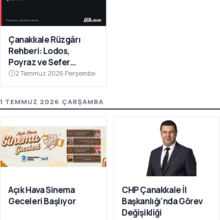
Çanakkale Rüzgârı
Rehberi: Lodos,
Poyraz ve Sefer
İptalleri
2 Temmuz 2026 Perşembe
1 TEMMUZ 2026 ÇARŞAMBA
Açık Hava Sinema
CHP Çanakkale İl
Geceleri Başlıyor
Başkanlığı'nda Görev
Değişikliği