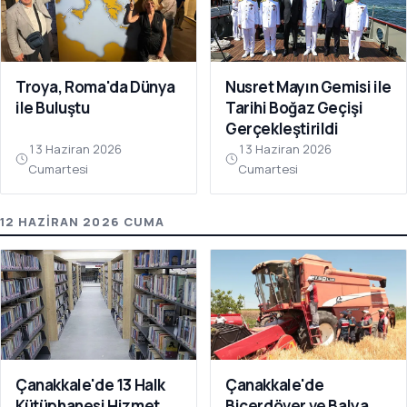
Troya, Roma'da Dünya
Nusret Mayın Gemisi ile
ile Buluştu
Tarihi Boğaz Geçişi
Gerçekleştirildi
13 Haziran 2026
13 Haziran 2026
Cumartesi
Cumartesi
12 HAZIRAN 2026 CUMA
Çanakkale'de 13 Halk
Çanakkale'de
Kütüphanesi Hizmet
Biçerdöver ve Balya