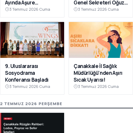
Ayında Aşure
Genel Sekreteri Oğuz
Sofrasında Buluştu
Ünal'a Ziyaret
3 Temmuz 2026 Cuma
3 Temmuz 2026 Cuma
9. Uluslararası
Çanakkale İl Sağlık
Sosyodrama
Müdürlüğü'nden Aşırı
Konferansı Başladı
Sıcak Uyarısı!
3 Temmuz 2026 Cuma
3 Temmuz 2026 Cuma
2 TEMMUZ 2026 PERŞEMBE