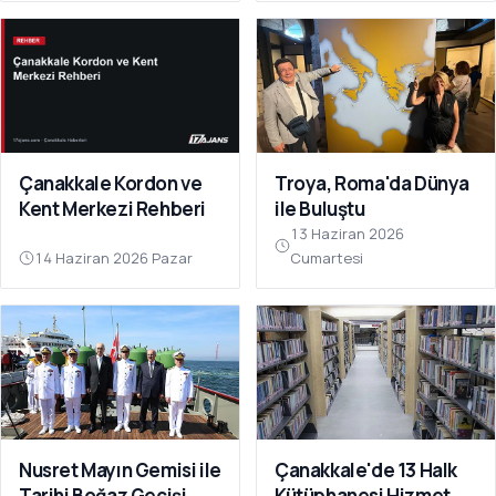
Çanakkale Kordon ve
Troya, Roma'da Dünya
Kent Merkezi Rehberi
ile Buluştu
13 Haziran 2026
14 Haziran 2026 Pazar
Cumartesi
Nusret Mayın Gemisi ile
Çanakkale'de 13 Halk
Tarihi Boğaz Geçişi
Kütüphanesi Hizmet