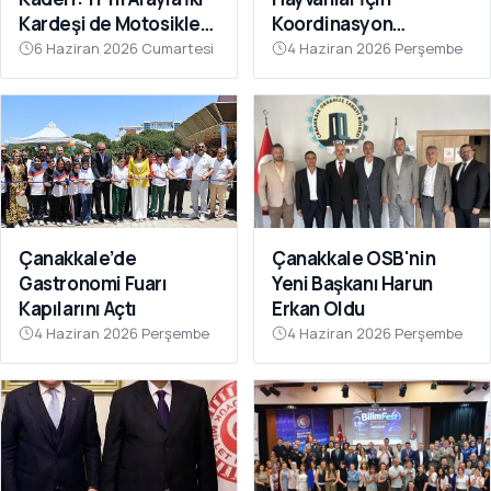
Kardeşi de Motosiklet
Koordinasyon
Kazasında Kaybettiler
Toplantısı Düzenlendi
6 Haziran 2026 Cumartesi
4 Haziran 2026 Perşembe
Çanakkale’de
Çanakkale OSB'nin
Gastronomi Fuarı
Yeni Başkanı Harun
Kapılarını Açtı
Erkan Oldu
4 Haziran 2026 Perşembe
4 Haziran 2026 Perşembe