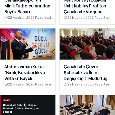
Minik Futbolcularından
Halit Kubilay Fırat’tan
Büyük Başarı
Çanakkale Vurgusu
22 Haziran 2026 Pazartesi
22 Haziran 2026 Pazartesi
Abdurrahman Kuzu:
Çanakkale Çevre,
“Birlik, Beraberlik ve
Şehircilik ve İklim
Vefa En Büyük
Değişikliği İl Müdürlüğü
Gücümüzdür
Personeline Eğitim
22 Haziran 2026 Pazartesi
22 Haziran 2026 Pazartesi
Verildi