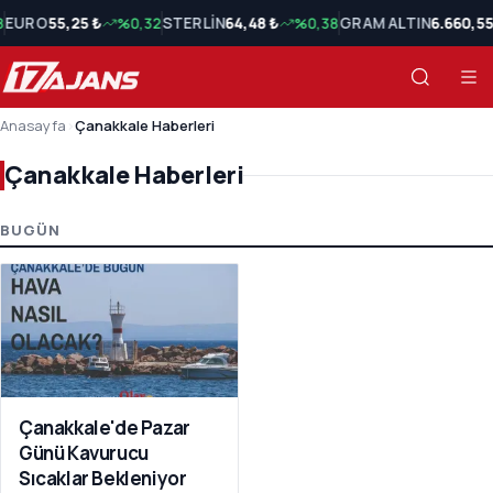
8
EURO
55,25 ₺
%0,32
STERLİN
64,48 ₺
%0,38
GRAM ALTIN
6.660,55
Anasayfa
›
Çanakkale Haberleri
Çanakkale Haberleri
Çanakkale Haberleri Son Haberler
BUGÜN
Çanakkale'de Pazar
Günü Kavurucu
Sıcaklar Bekleniyor