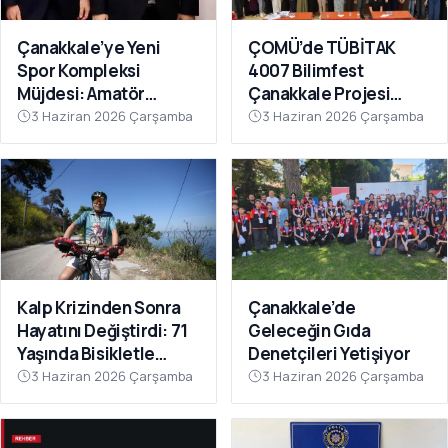
ÇOMÜ’de TÜBİTAK
Çanakkale’ye Yeni
4007 Bilimfest
Spor Kompleksi
Çanakkale Projesi
Müjdesi: Amatör
Tanıtıldı
Kulüplerin Beklediği
3 Haziran 2026 Çarşamba
3 Haziran 2026 Çarşamba
Yatırım Hayata Geçiyor
Kalp Krizinden Sonra
Çanakkale’de
Hayatını Değiştirdi: 71
Geleceğin Gıda
Yaşında Bisikletle
Denetçileri Yetişiyor
Sağlığına Kavuştu
3 Haziran 2026 Çarşamba
3 Haziran 2026 Çarşamba