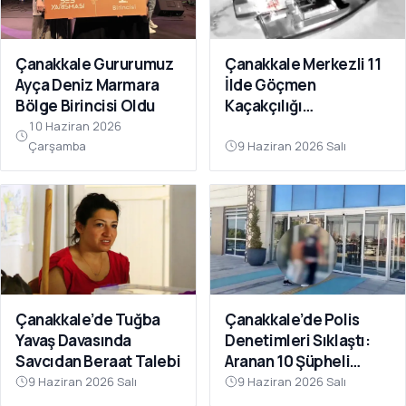
Çanakkale Gururumuz
Çanakkale Merkezli 11
Ayça Deniz Marmara
İlde Göçmen
Bölge Birincisi Oldu
Kaçakçılığı
Operasyonu: 41
10 Haziran 2026
Tutuklama
Çarşamba
9 Haziran 2026 Salı
Çanakkale’de Tuğba
Çanakkale’de Polis
Yavaş Davasında
Denetimleri Sıklaştı:
Savcıdan Beraat Talebi
Aranan 10 Şüpheli
Tutuklandı
9 Haziran 2026 Salı
9 Haziran 2026 Salı