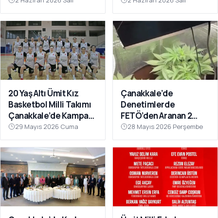
Masaya Yatırıldı
Definecilerin Hedefi
2 Haziran 2026 Salı
2 Haziran 2026 Salı
Oldu
20 Yaş Altı Ümit Kız
Çanakkale’de
Basketbol Milli Takımı
Denetimlerde
Çanakkale’de Kampa
FETÖ’den Aranan 2
Girdi
Firari Hükümlü
29 Mayıs 2026 Cuma
28 Mayıs 2026 Perşembe
Yakalandı