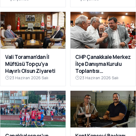
Vali Toraman’dan İl
CHP Çanakkale Merkez
Müftüsü Topçu’ya
İlçe Danışma Kurulu
Hayırlı Olsun Ziyareti
Toplantısı
Gerçekleştirildi
23 Haziran 2026 Salı
23 Haziran 2026 Salı
Çanakkalespor’un
Kent Konseyi Başkanı