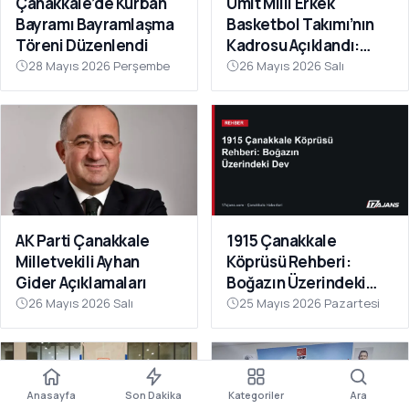
Çanakkale’de Kurban
Ümit Milli Erkek
Bayramı Bayramlaşma
Basketbol Takımı’nın
Töreni Düzenlendi
Kadrosu Açıklandı:
Kamp Çanakkale’de
28 Mayıs 2026 Perşembe
26 Mayıs 2026 Salı
Başlıyor
AK Parti Çanakkale
1915 Çanakkale
Milletvekili Ayhan
Köprüsü Rehberi:
Gider Açıklamaları
Boğazın Üzerindeki
Dev
26 Mayıs 2026 Salı
25 Mayıs 2026 Pazartesi
Anasayfa
Son Dakika
Kategoriler
Ara