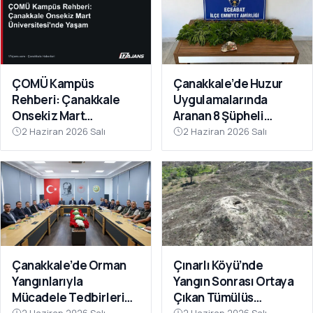
ÇOMÜ Kampüs
Çanakkale’de Huzur
Rehberi: Çanakkale
Uygulamalarında
Onsekiz Mart
Aranan 8 Şüpheli
Üniversitesi'nde
Yakalandı
2 Haziran 2026 Salı
2 Haziran 2026 Salı
Yaşam
Çanakkale’de Orman
Çınarlı Köyü’nde
Yangınlarıyla
Yangın Sonrası Ortaya
Mücadele Tedbirleri
Çıkan Tümülüs