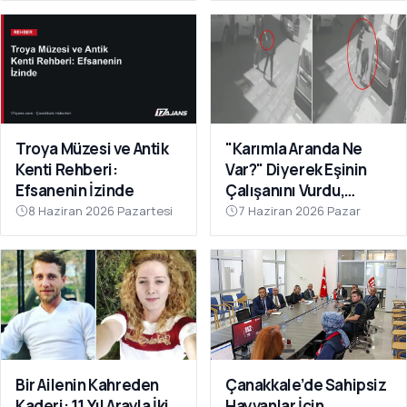
Troya Müzesi ve Antik
"Karımla Aranda Ne
Kenti Rehberi:
Var?" Diyerek Eşinin
Efsanenin İzinde
Çalışanını Vurdu,
Çanakkale'de
8 Haziran 2026 Pazartesi
7 Haziran 2026 Pazar
Yakalandı
Bir Ailenin Kahreden
Çanakkale’de Sahipsiz
Kaderi: 11 Yıl Arayla İki
Hayvanlar İçin