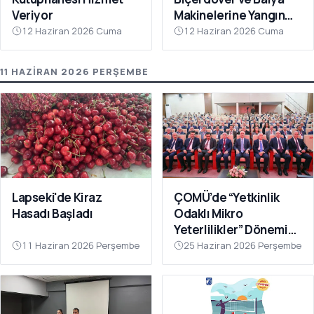
Veriyor
Makinelerine Yangın
Denetimi
12 Haziran 2026 Cuma
12 Haziran 2026 Cuma
11 HAZIRAN 2026 PERŞEMBE
Lapseki'de Kiraz
ÇOMÜ’de “Yetkinlik
Hasadı Başladı
Odaklı Mikro
Yeterlilikler” Dönemi
Başlıyor
11 Haziran 2026 Perşembe
25 Haziran 2026 Perşembe