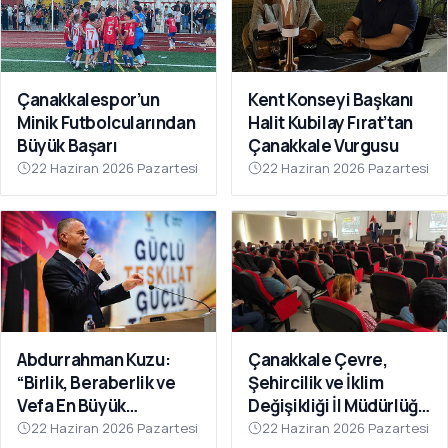
Çanakkalespor’un
Kent Konseyi Başkanı
Minik Futbolcularından
Halit Kubilay Fırat’tan
Büyük Başarı
Çanakkale Vurgusu
22 Haziran 2026 Pazartesi
22 Haziran 2026 Pazartesi
Abdurrahman Kuzu:
Çanakkale Çevre,
“Birlik, Beraberlik ve
Şehircilik ve İklim
Vefa En Büyük
Değişikliği İl Müdürlüğü
Gücümüzdür
Personeline Eğitim
22 Haziran 2026 Pazartesi
22 Haziran 2026 Pazartesi