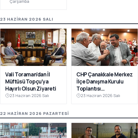
Çarşamba
23 HAZIRAN 2026 SALI
Vali Toraman’dan İl
CHP Çanakkale Merkez
Müftüsü Topçu’ya
İlçe Danışma Kurulu
Hayırlı Olsun Ziyareti
Toplantısı
Gerçekleştirildi
23 Haziran 2026 Salı
23 Haziran 2026 Salı
22 HAZIRAN 2026 PAZARTESI