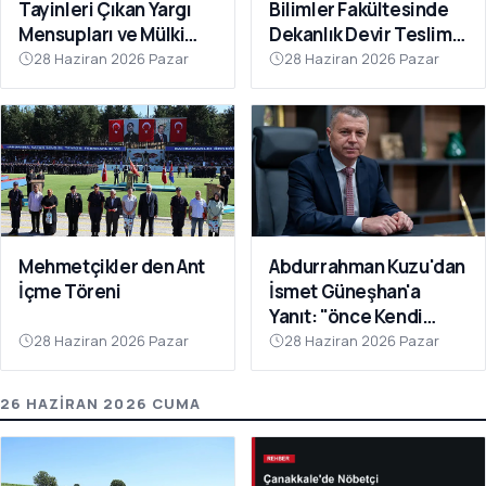
Tayinleri Çıkan Yargı
Bilimler Fakültesinde
Mensupları ve Mülki
Dekanlık Devir Teslim
İdare Amirlerine Veda
Töreni Gerçekleştirildi
28 Haziran 2026 Pazar
28 Haziran 2026 Pazar
Yemeği
Mehmetçikler den Ant
Abdurrahman Kuzu'dan
İçme Töreni
İsmet Güneşhan'a
Yanıt: "önce Kendi
Sorumluluk Alanınıza
28 Haziran 2026 Pazar
28 Haziran 2026 Pazar
Bakın"
26 HAZIRAN 2026 CUMA