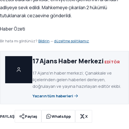
adliyeye sevk edildi. Mahkemeye çıkarılan 2 hükümlü
tutuklanarak cezaevine gönderildi.
Haber Özeti
Bir hata mı gördünüz?
Bildirin
—
düzeltme politikamız
.
17 Ajans Haber Merkezi
EDITÖR
17 Ajans'ın haber merkezi; Çanakkale ve
ilçelerinden gelen haberleri derleyen,
doğrulayan ve yayına hazırlayan editör ekibi.
Yazarın tüm haberleri
PAYLAŞ
Paylaş
WhatsApp
X