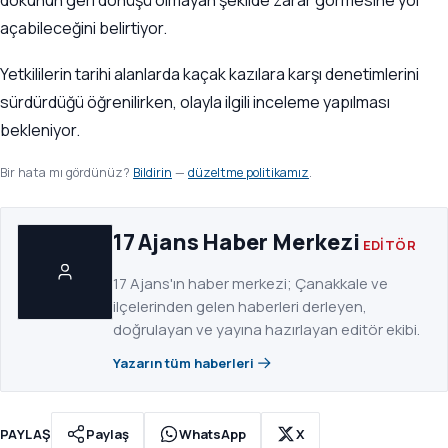
dokunun geri dönüşü olmayan şekilde zarar görmesine yol
açabileceğini belirtiyor.
Yetkililerin tarihi alanlarda kaçak kazılara karşı denetimlerini
sürdürdüğü öğrenilirken, olayla ilgili inceleme yapılması
bekleniyor.
Bir hata mı gördünüz?
Bildirin
—
düzeltme politikamız
.
17 Ajans Haber Merkezi
EDITÖR
17 Ajans'ın haber merkezi; Çanakkale ve
ilçelerinden gelen haberleri derleyen,
doğrulayan ve yayına hazırlayan editör ekibi.
Yazarın tüm haberleri
PAYLAŞ
Paylaş
WhatsApp
X