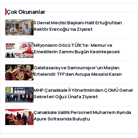
Çok Okunanlar
İl Genel Meclisi Başkanı Halil Ertuğrul'dan
Rektör Erenoğlu'na Ziyaret
Milyonların Gözü TÜİK'te: Memur ve
Emeklilerin Zammı Bugün Kesinleşecek
Galatasaray ve Samsunspor’un Maçları
Ertelendi! TFF’den Avrupa Mesaisi Kararı
MHP Çanakkale İl Yönetiminden ÇOMÜ Genel
Sekreteri Oğuz Ünal'a Ziyaret
Çanakkale Valilik Personeli Muharrem Ayında
Aşure Sofrasında Buluştu