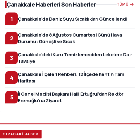
Çanakkale Haberleri Son Haberler
TÜMÜ
1
Çanakkale'de Deniz Suyu Sıcaklıkları Güncellendi
Çanakkale'de 8 Ağustos Cumartesi Günü Hava
2
Durumu: Güneşli ve Sıcak
Çanakkale'deki Kuru Temizlemeciden Lekelere Dair
3
Tavsiye
Çanakkale İlçeleri Rehberi: 12 İlçede Kentin Tam
4
Haritası
İl Genel Meclisi Başkanı Halil Ertuğrul'dan Rektör
5
Erenoğlu'na Ziyaret
SIRADAKİ HABER