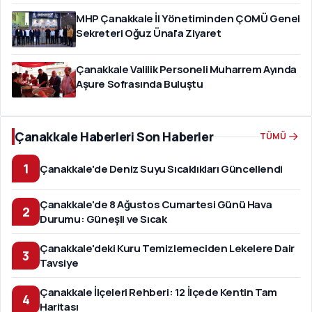
MHP Çanakkale İl Yönetiminden ÇOMÜ Genel
Sekreteri Oğuz Ünal'a Ziyaret
Çanakkale Valilik Personeli Muharrem Ayında
Aşure Sofrasında Buluştu
Çanakkale Haberleri Son Haberler
TÜMÜ
1
Çanakkale'de Deniz Suyu Sıcaklıkları Güncellendi
Çanakkale'de 8 Ağustos Cumartesi Günü Hava
2
Durumu: Güneşli ve Sıcak
Çanakkale'deki Kuru Temizlemeciden Lekelere Dair
3
Tavsiye
Çanakkale İlçeleri Rehberi: 12 İlçede Kentin Tam
4
Haritası