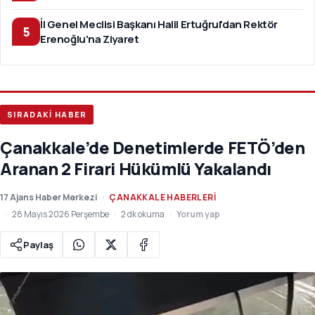
İl Genel Meclisi Başkanı Halil Ertuğrul'dan Rektör
5
Erenoğlu'na Ziyaret
SIRADAKİ HABER
Çanakkale’de Denetimlerde FETÖ’den
Aranan 2 Firari Hükümlü Yakalandı
17 Ajans Haber Merkezi
ÇANAKKALE HABERLERI
28 Mayıs 2026 Perşembe
2 dk okuma
Yorum yap
Paylaş