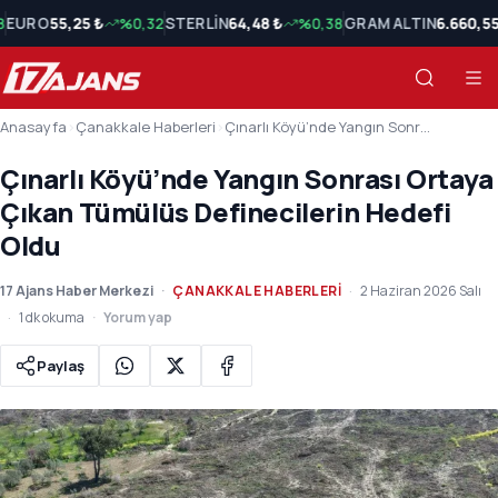
8
EURO
55,25 ₺
%0,32
STERLİN
64,48 ₺
%0,38
GRAM ALTIN
6.660,55
Anasayfa
›
Çanakkale Haberleri
›
Çınarlı Köyü’nde Yangın Sonrası Ortaya Çıkan Tümülüs Definecilerin Hedefi Oldu
Çınarlı Köyü’nde Yangın Sonrası Ortaya
Çıkan Tümülüs Definecilerin Hedefi
Oldu
17 Ajans Haber Merkezi
ÇANAKKALE HABERLERI
2 Haziran 2026 Salı
1 dk okuma
Yorum yap
Paylaş