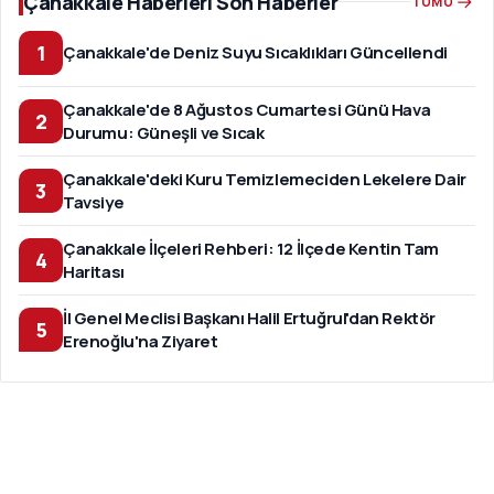
Çanakkale Haberleri Son Haberler
TÜMÜ
1
Çanakkale'de Deniz Suyu Sıcaklıkları Güncellendi
Çanakkale'de 8 Ağustos Cumartesi Günü Hava
2
Durumu: Güneşli ve Sıcak
Çanakkale'deki Kuru Temizlemeciden Lekelere Dair
3
Tavsiye
Çanakkale İlçeleri Rehberi: 12 İlçede Kentin Tam
4
Haritası
İl Genel Meclisi Başkanı Halil Ertuğrul'dan Rektör
5
Erenoğlu'na Ziyaret