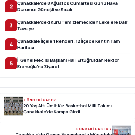
Çanakkale'de 8 Ağustos Cumartesi Günü Hava
2
Durumu: Güneşli ve Sıcak
Çanakkale'deki Kuru Temizlemeciden Lekelere Dair
3
Tavsiye
Çanakkale İlçeleri Rehberi: 12 İlçede Kentin Tam
4
Haritası
İl Genel Meclisi Başkanı Halil Ertuğrul'dan Rektör
5
Erenoğlu'na Ziyaret
‹ ÖNCEKİ HABER
20 Yaş Altı Ümit Kız Basketbol Milli Takımı
Çanakkale’de Kampa Girdi
SONRAKİ HABER ›
Çanakkale’de Orman Yangınlarıyla Mücadele