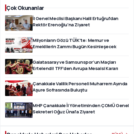
Çok Okunanlar
İl Genel Meclisi Başkanı Halil Ertuğrul'dan
Rektör Erenoğlu'na Ziyaret
Milyonların Gözü TÜİK'te: Memur ve
Emeklilerin Zammı Bugün Kesinleşecek
Galatasaray ve Samsunspor’un Maçları
Ertelendi! TFF’den Avrupa Mesaisi Kararı
Çanakkale Valilik Personeli Muharrem Ayında
Aşure Sofrasında Buluştu
MHP Çanakkale İl Yönetiminden ÇOMÜ Genel
Sekreteri Oğuz Ünal'a Ziyaret