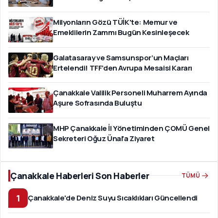
Milyonların Gözü TÜİK'te: Memur ve
Emeklilerin Zammı Bugün Kesinleşecek
Galatasaray ve Samsunspor’un Maçları
Ertelendi! TFF’den Avrupa Mesaisi Kararı
Çanakkale Valilik Personeli Muharrem Ayında
Aşure Sofrasında Buluştu
MHP Çanakkale İl Yönetiminden ÇOMÜ Genel
Sekreteri Oğuz Ünal'a Ziyaret
Çanakkale Haberleri Son Haberler
TÜMÜ
1
Çanakkale'de Deniz Suyu Sıcaklıkları Güncellendi