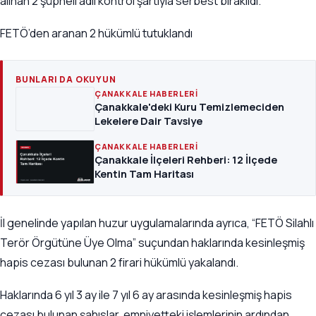
alınan 2 şüpheli adli kontrol şartıyla serbest bırakıldı.
FETÖ’den aranan 2 hükümlü tutuklandı
BUNLARI DA OKUYUN
ÇANAKKALE HABERLERI
Çanakkale'deki Kuru Temizlemeciden
Lekelere Dair Tavsiye
ÇANAKKALE HABERLERI
Çanakkale İlçeleri Rehberi: 12 İlçede
Kentin Tam Haritası
İl genelinde yapılan huzur uygulamalarında ayrıca, “FETÖ Silahlı
Terör Örgütüne Üye Olma” suçundan haklarında kesinleşmiş
hapis cezası bulunan 2 firari hükümlü yakalandı.
Haklarında 6 yıl 3 ay ile 7 yıl 6 ay arasında kesinleşmiş hapis
cezası bulunan şahıslar, emniyetteki işlemlerinin ardından