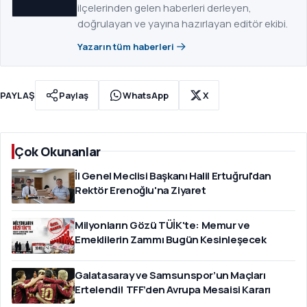
ilçelerinden gelen haberleri derleyen,
doğrulayan ve yayına hazırlayan editör ekibi.
Yazarın tüm haberleri
PAYLAŞ
Paylaş
WhatsApp
X
Çok Okunanlar
İl Genel Meclisi Başkanı Halil Ertuğrul'dan
Rektör Erenoğlu'na Ziyaret
Milyonların Gözü TÜİK'te: Memur ve
Emeklilerin Zammı Bugün Kesinleşecek
Galatasaray ve Samsunspor’un Maçları
Ertelendi! TFF’den Avrupa Mesaisi Kararı