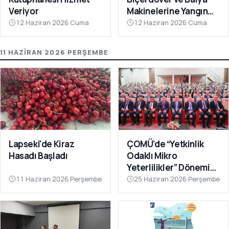
Veriyor
Makinelerine Yangın
Denetimi
12 Haziran 2026 Cuma
12 Haziran 2026 Cuma
11 HAZIRAN 2026 PERŞEMBE
Lapseki'de Kiraz
ÇOMÜ’de “Yetkinlik
Hasadı Başladı
Odaklı Mikro
Yeterlilikler” Dönemi
Başlıyor
11 Haziran 2026 Perşembe
25 Haziran 2026 Perşembe