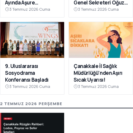
Ayında Aşure
Genel Sekreteri Oğuz
Sofrasında Buluştu
Ünal'a Ziyaret
3 Temmuz 2026 Cuma
3 Temmuz 2026 Cuma
9. Uluslararası
Çanakkale İl Sağlık
Sosyodrama
Müdürlüğü'nden Aşırı
Konferansı Başladı
Sıcak Uyarısı!
3 Temmuz 2026 Cuma
3 Temmuz 2026 Cuma
2 TEMMUZ 2026 PERŞEMBE