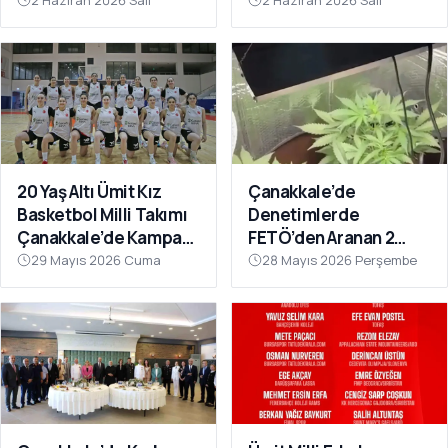
Masaya Yatırıldı
Definecilerin Hedefi
2 Haziran 2026 Salı
2 Haziran 2026 Salı
Oldu
20 Yaş Altı Ümit Kız
Çanakkale’de
Basketbol Milli Takımı
Denetimlerde
Çanakkale’de Kampa
FETÖ’den Aranan 2
Girdi
Firari Hükümlü
29 Mayıs 2026 Cuma
28 Mayıs 2026 Perşembe
Yakalandı