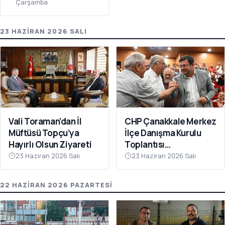
Çarşamba
23 HAZIRAN 2026 SALI
Vali Toraman’dan İl
CHP Çanakkale Merkez
Müftüsü Topçu’ya
İlçe Danışma Kurulu
Hayırlı Olsun Ziyareti
Toplantısı
Gerçekleştirildi
23 Haziran 2026 Salı
23 Haziran 2026 Salı
22 HAZIRAN 2026 PAZARTESI