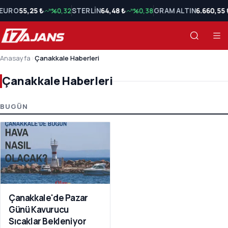
EURO
55,25 ₺
%0,32
STERLİN
64,48 ₺
%0,38
GRAM ALTIN
6.660,55 
Anasayfa
›
Çanakkale Haberleri
Çanakkale Haberleri
Çanakkale Haberleri Son Haberler
BUGÜN
Çanakkale'de Pazar
Günü Kavurucu
Sıcaklar Bekleniyor