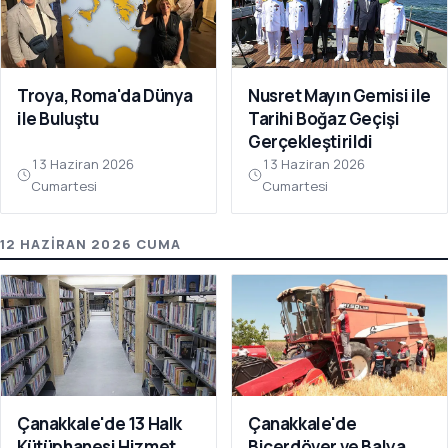
Troya, Roma'da Dünya
Nusret Mayın Gemisi ile
ile Buluştu
Tarihi Boğaz Geçişi
Gerçekleştirildi
13 Haziran 2026
13 Haziran 2026
Cumartesi
Cumartesi
12 HAZIRAN 2026 CUMA
Çanakkale'de 13 Halk
Çanakkale'de
Kütüphanesi Hizmet
Biçerdöver ve Balya