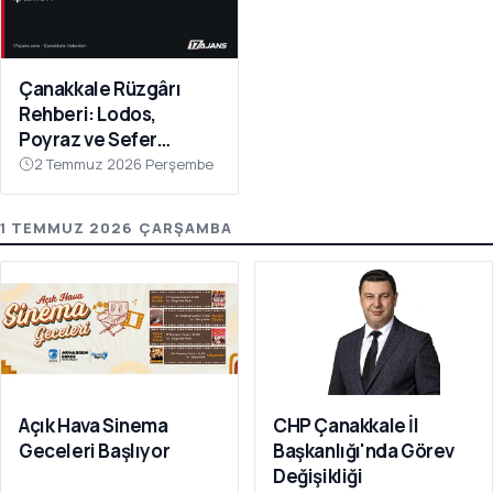
Çanakkale Rüzgârı
Rehberi: Lodos,
Poyraz ve Sefer
İptalleri
2 Temmuz 2026 Perşembe
1 TEMMUZ 2026 ÇARŞAMBA
Açık Hava Sinema
CHP Çanakkale İl
Geceleri Başlıyor
Başkanlığı'nda Görev
Değişikliği