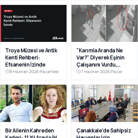
Troya Müzesi ve Antik
"Karımla Aranda Ne
Kenti Rehberi:
Var?" Diyerek Eşinin
Efsanenin İzinde
Çalışanını Vurdu,
Çanakkale'de
8 Haziran 2026 Pazartesi
7 Haziran 2026 Pazar
Yakalandı
Bir Ailenin Kahreden
Çanakkale’de Sahipsiz
Kaderi: 11 Yıl Arayla İki
Hayvanlar İçin