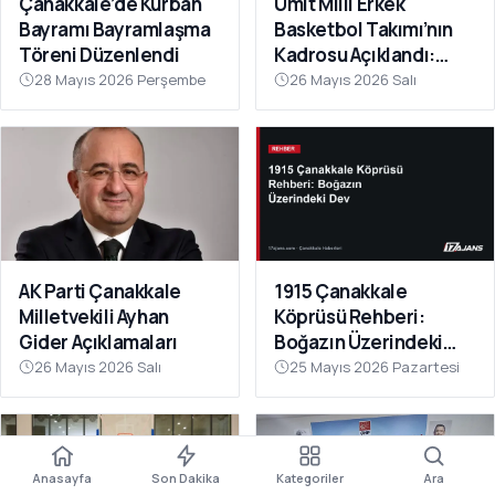
Çanakkale’de Kurban
Ümit Milli Erkek
Bayramı Bayramlaşma
Basketbol Takımı’nın
Töreni Düzenlendi
Kadrosu Açıklandı:
Kamp Çanakkale’de
28 Mayıs 2026 Perşembe
26 Mayıs 2026 Salı
Başlıyor
AK Parti Çanakkale
1915 Çanakkale
Milletvekili Ayhan
Köprüsü Rehberi:
Gider Açıklamaları
Boğazın Üzerindeki
Dev
26 Mayıs 2026 Salı
25 Mayıs 2026 Pazartesi
Anasayfa
Son Dakika
Kategoriler
Ara