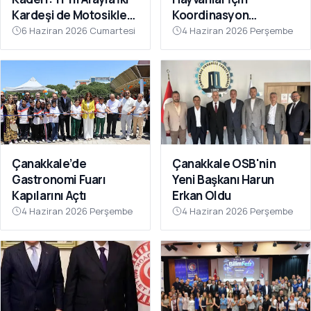
Kardeşi de Motosiklet
Koordinasyon
Kazasında Kaybettiler
Toplantısı Düzenlendi
6 Haziran 2026 Cumartesi
4 Haziran 2026 Perşembe
Çanakkale’de
Çanakkale OSB'nin
Gastronomi Fuarı
Yeni Başkanı Harun
Kapılarını Açtı
Erkan Oldu
4 Haziran 2026 Perşembe
4 Haziran 2026 Perşembe