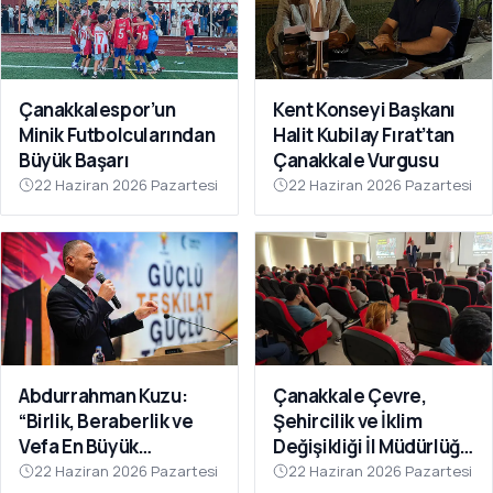
Çanakkalespor’un
Kent Konseyi Başkanı
Minik Futbolcularından
Halit Kubilay Fırat’tan
Büyük Başarı
Çanakkale Vurgusu
22 Haziran 2026 Pazartesi
22 Haziran 2026 Pazartesi
Abdurrahman Kuzu:
Çanakkale Çevre,
“Birlik, Beraberlik ve
Şehircilik ve İklim
Vefa En Büyük
Değişikliği İl Müdürlüğü
Gücümüzdür
Personeline Eğitim
22 Haziran 2026 Pazartesi
22 Haziran 2026 Pazartesi