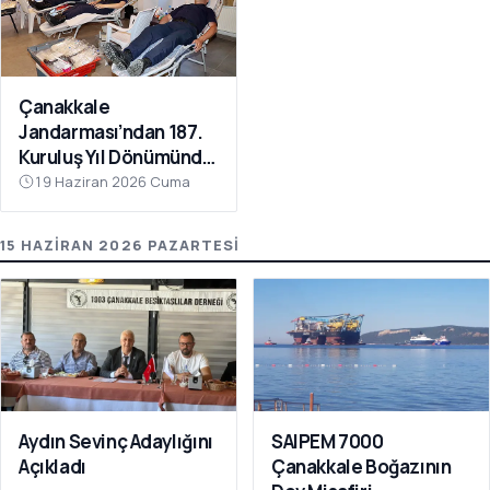
Çanakkale
Jandarması’ndan 187.
Kuruluş Yıl Dönümünde
Anlamlı Kan Bağışı
19 Haziran 2026 Cuma
15 HAZIRAN 2026 PAZARTESI
Aydın Sevinç Adaylığını
SAIPEM 7000
Açıkladı
Çanakkale Boğazının