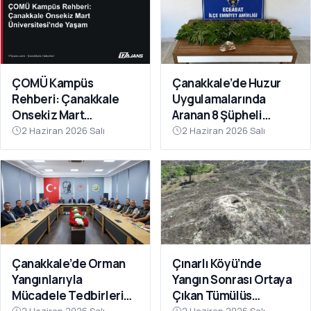
ÇOMÜ Kampüs
Çanakkale’de Huzur
Rehberi: Çanakkale
Uygulamalarında
Onsekiz Mart
Aranan 8 Şüpheli
Üniversitesi'nde
Yakalandı
2 Haziran 2026 Salı
2 Haziran 2026 Salı
Yaşam
Çanakkale’de Orman
Çınarlı Köyü’nde
Yangınlarıyla
Yangın Sonrası Ortaya
Mücadele Tedbirleri
Çıkan Tümülüs