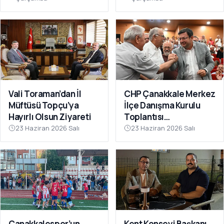
Vali Toraman’dan İl
CHP Çanakkale Merkez
Müftüsü Topçu’ya
İlçe Danışma Kurulu
Hayırlı Olsun Ziyareti
Toplantısı
Gerçekleştirildi
23 Haziran 2026 Salı
23 Haziran 2026 Salı
Çanakkalespor’un
Kent Konseyi Başkanı