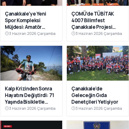
ÇOMÜ’de TÜBİTAK
Çanakkale’ye Yeni
4007 Bilimfest
Spor Kompleksi
Çanakkale Projesi
Müjdesi: Amatör
Tanıtıldı
Kulüplerin Beklediği
3 Haziran 2026 Çarşamba
3 Haziran 2026 Çarşamba
Yatırım Hayata Geçiyor
Kalp Krizinden Sonra
Çanakkale’de
Hayatını Değiştirdi: 71
Geleceğin Gıda
Yaşında Bisikletle
Denetçileri Yetişiyor
Sağlığına Kavuştu
3 Haziran 2026 Çarşamba
3 Haziran 2026 Çarşamba