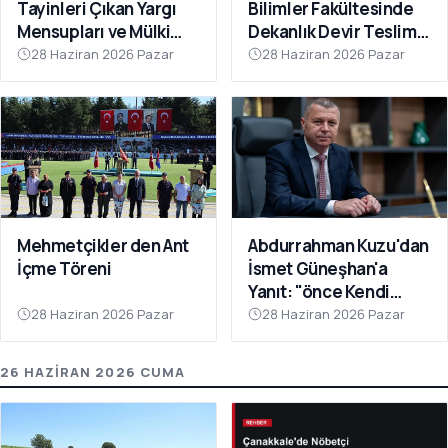
Tayinleri Çıkan Yargı
Bilimler Fakültesinde
Mensupları ve Mülki
Dekanlık Devir Teslim
İdare Amirlerine Veda
Töreni Gerçekleştirildi
28 Haziran 2026 Pazar
28 Haziran 2026 Pazar
Yemeği
Mehmetçikler den Ant
Abdurrahman Kuzu'dan
İçme Töreni
İsmet Güneşhan'a
Yanıt: "önce Kendi
Sorumluluk Alanınıza
28 Haziran 2026 Pazar
28 Haziran 2026 Pazar
Bakın"
26 HAZIRAN 2026 CUMA