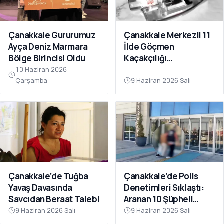
Çanakkale Gururumuz
Çanakkale Merkezli 11
Ayça Deniz Marmara
İlde Göçmen
Bölge Birincisi Oldu
Kaçakçılığı
Operasyonu: 41
10 Haziran 2026
Tutuklama
Çarşamba
9 Haziran 2026 Salı
Çanakkale’de Tuğba
Çanakkale’de Polis
Yavaş Davasında
Denetimleri Sıklaştı:
Savcıdan Beraat Talebi
Aranan 10 Şüpheli
Tutuklandı
9 Haziran 2026 Salı
9 Haziran 2026 Salı