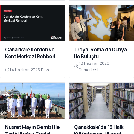
Çanakkale Kordon ve
Troya, Roma'da Dünya
Kent Merkezi Rehberi
ile Buluştu
13 Haziran 2026
14 Haziran 2026 Pazar
Cumartesi
Nusret Mayın Gemisi ile
Çanakkale'de 13 Halk
Tarihi Boğaz Geçişi
Kütüphanesi Hizmet