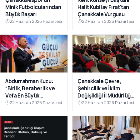
Minik Futbolcularından
Halit Kubilay Fırat’tan
Büyük Başarı
Çanakkale Vurgusu
22 Haziran 2026 Pazartesi
22 Haziran 2026 Pazartesi
Abdurrahman Kuzu:
Çanakkale Çevre,
“Birlik, Beraberlik ve
Şehircilik ve İklim
Vefa En Büyük
Değişikliği İl Müdürlüğü
Gücümüzdür
Personeline Eğitim
22 Haziran 2026 Pazartesi
22 Haziran 2026 Pazartesi
Verildi