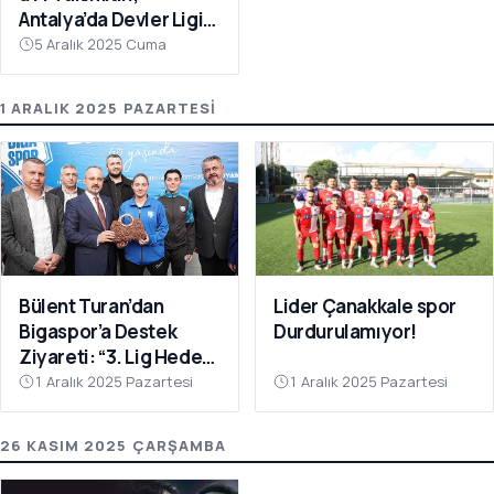
Antalya’da Devler Ligi
Sahnesinde!
5 Aralık 2025 Cuma
1 ARALIK 2025 PAZARTESI
Bülent Turan’dan
Lider Çanakkale spor
Bigaspor’a Destek
Durdurulamıyor!
Ziyareti: “3. Lig Hedefi
Çok Yakın”
1 Aralık 2025 Pazartesi
1 Aralık 2025 Pazartesi
26 KASIM 2025 ÇARŞAMBA