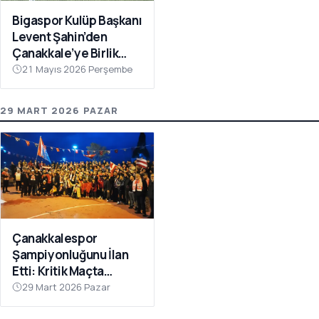
Bigaspor Kulüp Başkanı
Levent Şahin’den
Çanakkale’ye Birlik
Çağrısı
21 Mayıs 2026 Perşembe
29 MART 2026 PAZAR
Çanakkalespor
Şampiyonluğunu İlan
Etti: Kritik Maçta
Galibiyet Geldi
29 Mart 2026 Pazar