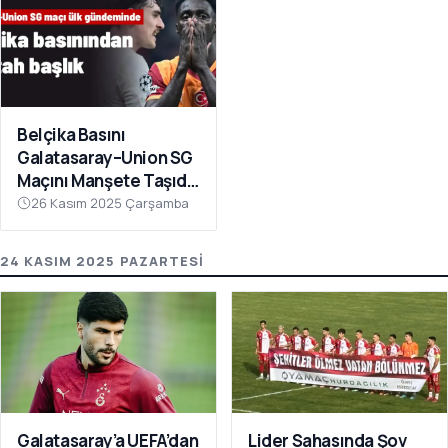
Belçika Basını
Galatasaray–Union SG
Maçını Manşete Taşıdı:
“50 Bin Türk’ü
26 Kasım 2025 Çarşamba
Susturdular”
24 KASIM 2025 PAZARTESI
Galatasaray’a UEFA’dan
Lider Sahasında Şov