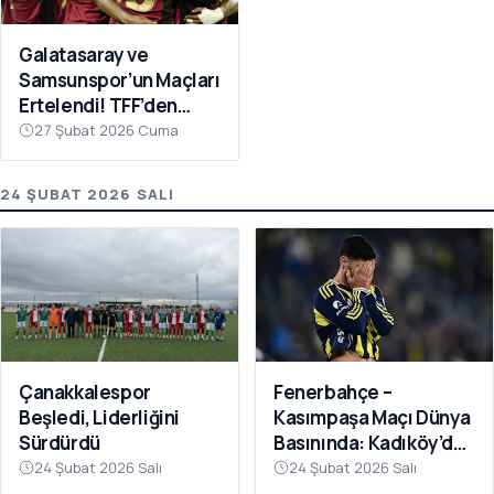
Galatasaray ve
Samsunspor’un Maçları
Ertelendi! TFF’den
Avrupa Mesaisi Kararı
27 Şubat 2026 Cuma
24 ŞUBAT 2026 SALI
Fenerbahçe –
Çanakkalespor
Kasımpaşa Maçı Dünya
Beşledi, Liderliğini
Basınında: Kadıköy’de
Sürdürdü
Büyük Şok
24 Şubat 2026 Salı
24 Şubat 2026 Salı