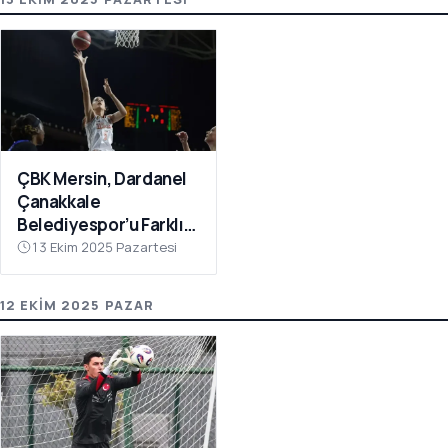
ÇBK Mersin, Dardanel
Çanakkale
Belediyespor’u Farklı
Geçti: 112-78
13 Ekim 2025 Pazartesi
12 EKIM 2025 PAZAR