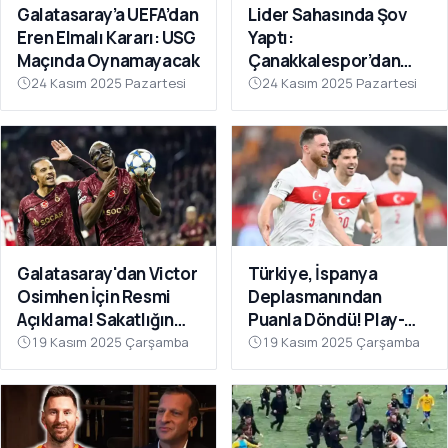
Galatasaray’a UEFA’dan
Lider Sahasında Şov
Eren Elmalı Kararı: USG
Yaptı:
Maçında Oynamayacak
Çanakkalespor’dan
Farklı Galibiyet
24 Kasım 2025 Pazartesi
24 Kasım 2025 Pazartesi
Galatasaray'dan Victor
Türkiye, İspanya
Osimhen İçin Resmi
Deplasmanından
Açıklama! Sakatlığın
Puanla Döndü! Play-
Son Durumu Belli Oldu
Off Öncesi Moral: 2-2
19 Kasım 2025 Çarşamba
19 Kasım 2025 Çarşamba