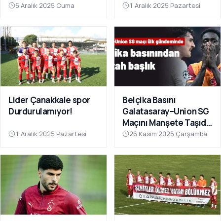
Sahnesinde!
Çok Yakın”
5 Aralık 2025 Cuma
1 Aralık 2025 Pazartesi
Lider Çanakkale spor
Belçika Basını
Durdurulamıyor!
Galatasaray–Union SG
Maçını Manşete Taşıdı:
“50 Bin Türk’ü
1 Aralık 2025 Pazartesi
26 Kasım 2025 Çarşamba
Susturdular”