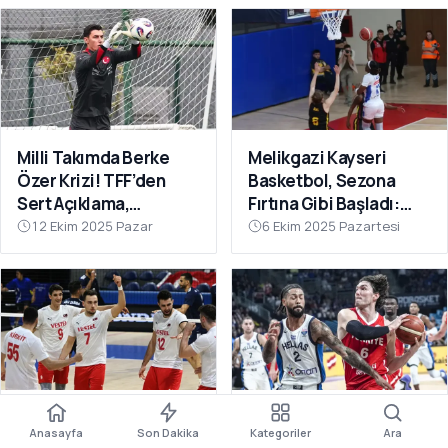
Milli Takımda Berke
Melikgazi Kayseri
Özer Krizi! TFF’den
Basketbol, Sezona
Sert Açıklama,
Fırtına Gibi Başladı:
Kaleciden Yanıt
Dardanel Çanakkale’yi
12 Ekim 2025 Pazar
6 Ekim 2025 Pazartesi
Gecikmedi
Farklı Geçti
Filenin Efeleri Dünya
12 Dev Adam Fırtına
Anasayfa
Son Dakika
Kategoriler
Ara
Şampiyonası’nda 2’de
Gibi: Yunanistan’ı Ezip