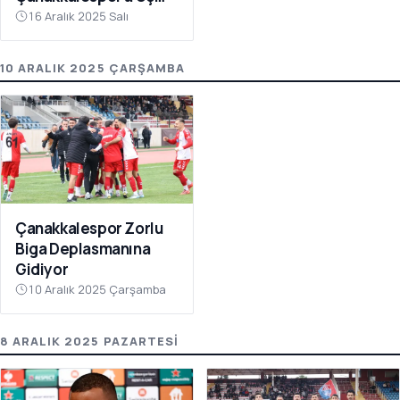
Puanı Getirdi
16 Aralık 2025 Salı
10 ARALIK 2025 ÇARŞAMBA
Çanakkalespor Zorlu
Biga Deplasmanına
Gidiyor
10 Aralık 2025 Çarşamba
8 ARALIK 2025 PAZARTESI