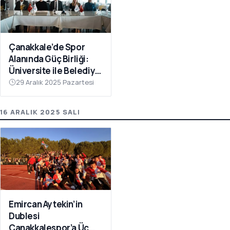
Çanakkale’de Spor
Alanında Güç Birliği:
Üniversite ile Belediye
Kulüpleri İş Birliği Yaptı
29 Aralık 2025 Pazartesi
16 ARALIK 2025 SALI
Emircan Aytekin’in
Dublesi
Çanakkalespor’a Üç