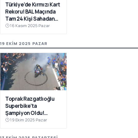
Türkiye’de Kırmızı Kart
Rekoru! BAL Maçında
Tam 24 Kişi Sahadan
Atıldı
16 Kasım 2025 Pazar
19 EKIM 2025 PAZAR
Toprak Razgatlıoğlu
Superbike’ta
Şampiyon Oldu!
Rakibinin Skandal
19 Ekim 2025 Pazar
Hamlesi Tepki Çekti
13 EKIM 2025 PAZARTESI