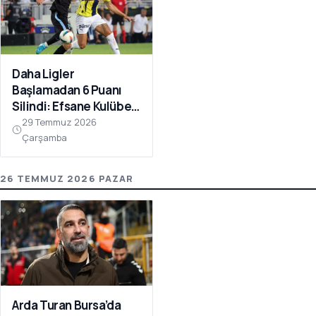
Daha Ligler
Başlamadan 6 Puanı
Silindi: Efsane Kulübe
FIFA Darbesi!
29 Temmuz 2026
Çarşamba
26 TEMMUZ 2026 PAZAR
Arda Turan Bursa’da