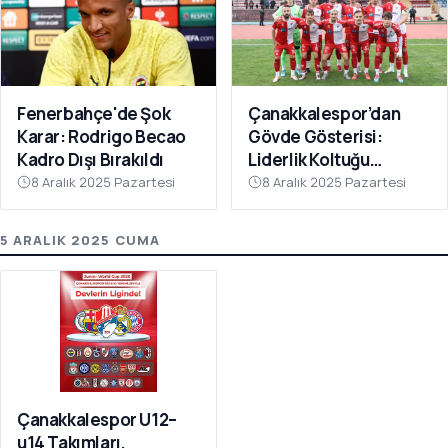
Fenerbahçe'de Şok
Çanakkalespor’dan
Karar: Rodrigo Becao
Gövde Gösterisi:
Kadro Dışı Bırakıldı
Liderlik Koltuğu
Bırakılmıyor!
8 Aralık 2025 Pazartesi
8 Aralık 2025 Pazartesi
5 ARALIK 2025 CUMA
Çanakkalespor U12–
u14 Takımları,