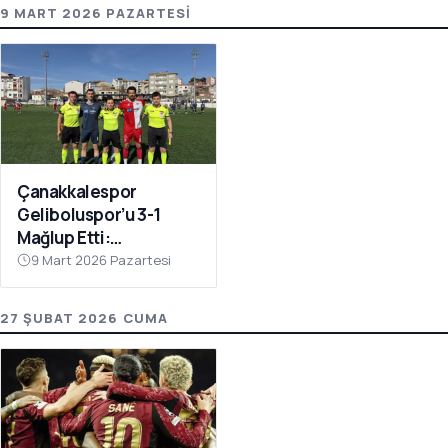
9 MART 2026 PAZARTESI
Çanakkalespor
Geliboluspor’u 3-1
Mağlup Etti:
Yenilmezlik Serisi 18
9 Mart 2026 Pazartesi
Maça Çıktı
27 ŞUBAT 2026 CUMA