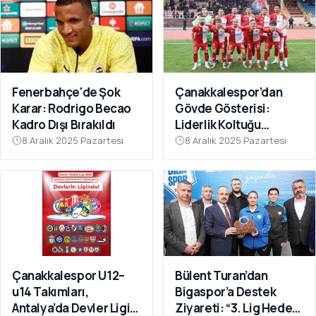
Fenerbahçe'de Şok
Çanakkalespor’dan
Karar: Rodrigo Becao
Gövde Gösterisi:
Kadro Dışı Bırakıldı
Liderlik Koltuğu
Bırakılmıyor!
8 Aralık 2025 Pazartesi
8 Aralık 2025 Pazartesi
Çanakkalespor U12–
Bülent Turan’dan
u14 Takımları,
Bigaspor’a Destek
Antalya’da Devler Ligi
Ziyareti: “3. Lig Hedefi