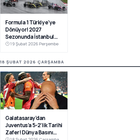
Formula 1 Türkiye’ye
Dönüyor! 2027
Sezonunda İstanbul
Park Takvimde
19 Şubat 2026 Perşembe
18 ŞUBAT 2026 ÇARŞAMBA
Galatasaray’dan
Juventus’a 5-2’lik Tarihi
Zafer! Dünya Basını
Manşetlere Taşıdı
18 Şubat 2026 Çarşamba