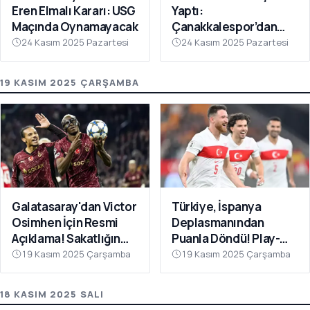
Eren Elmalı Kararı: USG
Yaptı:
Maçında Oynamayacak
Çanakkalespor’dan
Farklı Galibiyet
24 Kasım 2025 Pazartesi
24 Kasım 2025 Pazartesi
19 KASIM 2025 ÇARŞAMBA
Galatasaray'dan Victor
Türkiye, İspanya
Osimhen İçin Resmi
Deplasmanından
Açıklama! Sakatlığın
Puanla Döndü! Play-
Son Durumu Belli Oldu
Off Öncesi Moral: 2-2
19 Kasım 2025 Çarşamba
19 Kasım 2025 Çarşamba
18 KASIM 2025 SALI