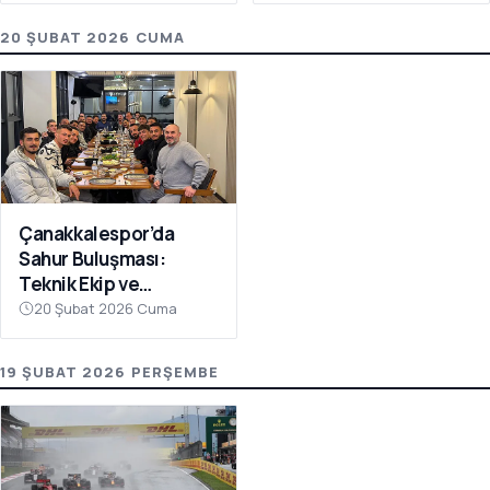
20 ŞUBAT 2026 CUMA
Çanakkalespor’da
Sahur Buluşması:
Teknik Ekip ve
Futbolcular Aynı
20 Şubat 2026 Cuma
Sofrada
19 ŞUBAT 2026 PERŞEMBE