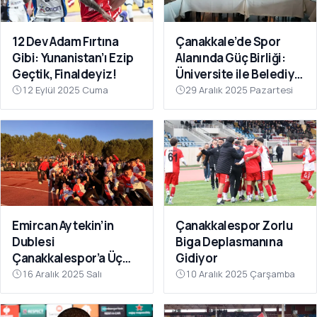
12 Dev Adam Fırtına
Çanakkale’de Spor
Gibi: Yunanistan’ı Ezip
Alanında Güç Birliği:
Geçtik, Finaldeyiz!
Üniversite ile Belediye
Kulüpleri İş Birliği Yaptı
12 Eylül 2025 Cuma
29 Aralık 2025 Pazartesi
Emircan Aytekin’in
Çanakkalespor Zorlu
Dublesi
Biga Deplasmanına
Çanakkalespor’a Üç
Gidiyor
Puanı Getirdi
16 Aralık 2025 Salı
10 Aralık 2025 Çarşamba