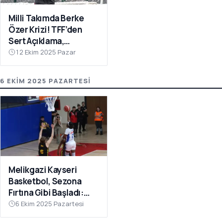
Milli Takımda Berke
Özer Krizi! TFF’den
Sert Açıklama,
Kaleciden Yanıt
12 Ekim 2025 Pazar
Gecikmedi
6 EKIM 2025 PAZARTESI
Melikgazi Kayseri
Basketbol, Sezona
Fırtına Gibi Başladı:
Dardanel Çanakkale’yi
6 Ekim 2025 Pazartesi
Farklı Geçti