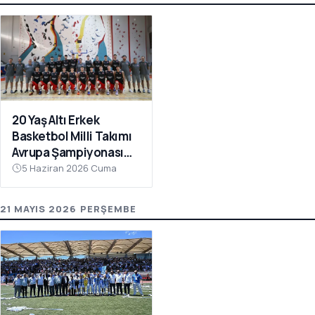
20 Yaş Altı Erkek
Basketbol Milli Takımı
Avrupa Şampiyonası
Hazırlıkları İçin
5 Haziran 2026 Cuma
Çanakkale’de Kampa
Girdi
21 MAYIS 2026 PERŞEMBE