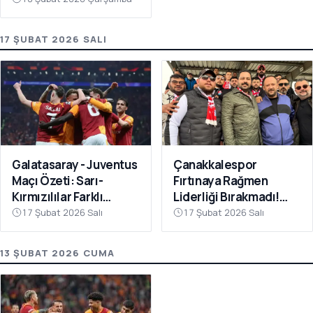
17 ŞUBAT 2026 SALI
Galatasaray - Juventus
Çanakkalespor
Maçı Özeti: Sarı-
Fırtınaya Rağmen
Kırmızılılar Farklı
Liderliği Bırakmadı!
Kazandı
Bayramiç
17 Şubat 2026 Salı
17 Şubat 2026 Salı
Deplasmanında Kritik 3
Puan
13 ŞUBAT 2026 CUMA