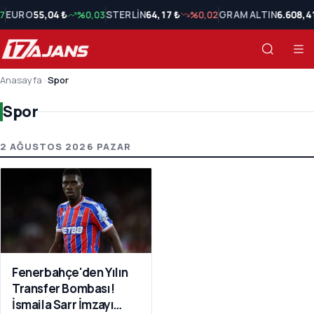
7
EURO
55,04 ₺
%0,03
STERLİN
64,17 ₺
%0,02
GRAM ALTIN
6.608,4
Anasayfa
›
Spor
Spor
Spor Son Haberler
2 AĞUSTOS 2026 PAZAR
Fenerbahçe'den Yılın
Transfer Bombası!
İsmaila Sarr İmzayı