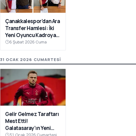
Çanakkalespor’dan Ara
Transfer Hamlesi: İki
Yeni Oyuncu Kadroya
Katıldı
6 Şubat 2026 Cuma
31 OCAK 2026 CUMARTESI
Gelir Gelmez Taraftarı
Mest Etti!
Galatasaray’ın Yeni
Transferi Noa Lang’dan
31 Ocak 2026 Cumartesi