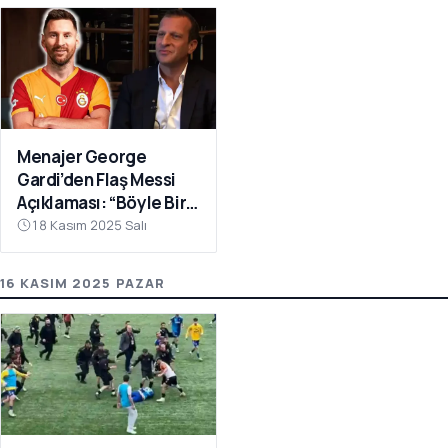
Menajer George
Gardi’den Flaş Messi
Açıklaması: “Böyle Bir
Fırsat Olursa,
18 Kasım 2025 Salı
Galatasaray İçin
Faydalı Olabilir”
16 KASIM 2025 PAZAR