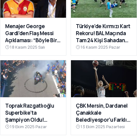
Menajer George
Türkiye’de Kırmızı Kart
Gardi’den Flaş Messi
Rekoru! BAL Maçında
Açıklaması: “Böyle Bir
Tam 24 Kişi Sahadan
Fırsat Olursa,
Atıldı
18 Kasım 2025 Salı
16 Kasım 2025 Pazar
Galatasaray İçin
Faydalı Olabilir”
Toprak Razgatlıoğlu
ÇBK Mersin, Dardanel
Superbike’ta
Çanakkale
Şampiyon Oldu!
Belediyespor’u Farklı
Rakibinin Skandal
Geçti: 112-78
19 Ekim 2025 Pazar
13 Ekim 2025 Pazartesi
Hamlesi Tepki Çekti