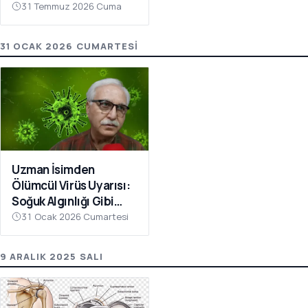
Heyecanlandıran
31 Temmuz 2026 Cuma
Haber
31 OCAK 2026 CUMARTESI
Uzman İsimden
Ölümcül Virüs Uyarısı:
Soğuk Algınlığı Gibi
Başlıyor, Bu Belirtilere
31 Ocak 2026 Cumartesi
Dikkat
9 ARALIK 2025 SALI