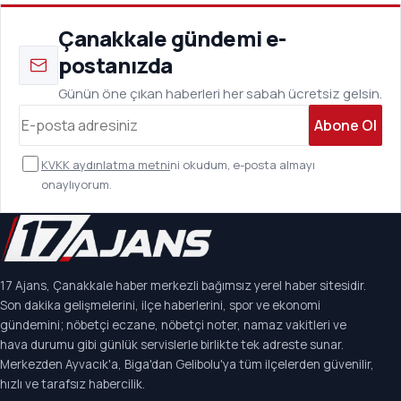
Çanakkale gündemi e-
postanızda
Günün öne çıkan haberleri her sabah ücretsiz gelsin.
Abone Ol
KVKK aydınlatma metni
ni okudum, e-posta almayı
onaylıyorum.
17 Ajans, Çanakkale haber merkezli bağımsız yerel haber sitesidir.
Son dakika gelişmelerini, ilçe haberlerini, spor ve ekonomi
gündemini; nöbetçi eczane, nöbetçi noter, namaz vakitleri ve
hava durumu gibi günlük servislerle birlikte tek adreste sunar.
Merkezden Ayvacık'a, Biga'dan Gelibolu'ya tüm ilçelerden güvenilir,
hızlı ve tarafsız habercilik.