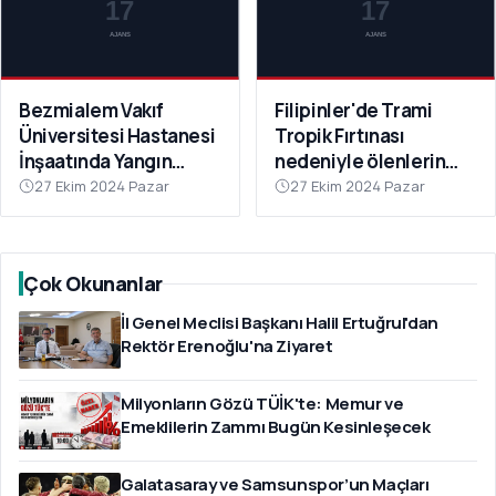
Bezmialem Vakıf
Filipinler'de Trami
Üniversitesi Hastanesi
Tropik Fırtınası
İnşaatında Yangın
nedeniyle ölenlerin
Paniğe Neden Oldu
sayısı 126'ya yükseldi
27 Ekim 2024 Pazar
27 Ekim 2024 Pazar
Çok Okunanlar
İl Genel Meclisi Başkanı Halil Ertuğrul'dan
Rektör Erenoğlu'na Ziyaret
Milyonların Gözü TÜİK'te: Memur ve
Emeklilerin Zammı Bugün Kesinleşecek
Galatasaray ve Samsunspor’un Maçları