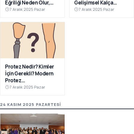
Eğriliği Neden Olur,
Gelişimsel Kalça
Nasıl Önlenir?
Çıkığında Erken Tanının
7 Aralık 2025 Pazar
7 Aralık 2025 Pazar
Önemi
Protez Nedir? Kimler
İçin Gerekli? Modern
Protez
Teknolojilerinde Son
7 Aralık 2025 Pazar
Gelişmeler
24 KASIM 2025 PAZARTESI