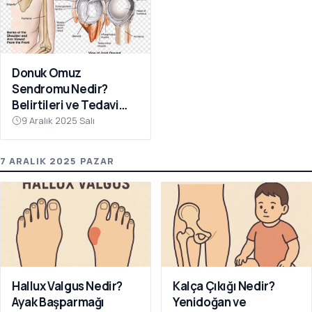
Donuk Omuz
Sendromu Nedir?
Belirtileri ve Tedavi
Yöntemleri
9 Aralık 2025 Salı
7 ARALIK 2025 PAZAR
Hallux Valgus Nedir?
Kalça Çıkığı Nedir?
Ayak Başparmağı
Yenidoğan ve