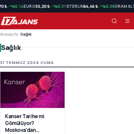
70 ₺
%0,14
EURO
55,20 ₺
%0,31
STERLİN
64,46 ₺
%0,39
GRAM AL
Anasayfa
›
Sağlık
Sağlık
Sağlık Son Haberler
31 TEMMUZ 2026 CUMA
Kanser Tarihe mi
Gömülüyor?
Moskova'dan