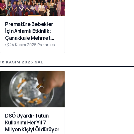
Prematüre Bebekler
İçin Anlamlı Etkinlik:
Çanakkale Mehmet
Akif Ersoy Devlet
24 Kasım 2025 Pazartesi
Hastanesinde
Farkındalık Programı
18 KASIM 2025 SALI
DSÖ Uyardı: Tütün
Kullanımı Her Yıl 7
Milyon Kişiyi Öldürüyor