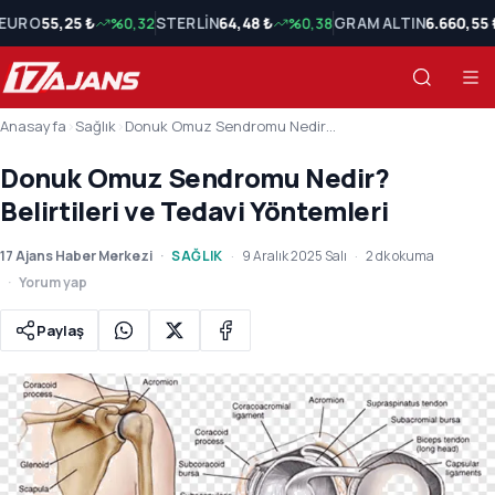
EURO
55,25 ₺
%0,32
STERLİN
64,48 ₺
%0,38
GRAM ALTIN
6.660,55 
Anasayfa
›
Sağlık
›
Donuk Omuz Sendromu Nedir? Belirtileri ve Tedavi Yöntemleri
Donuk Omuz Sendromu Nedir?
Belirtileri ve Tedavi Yöntemleri
17 Ajans Haber Merkezi
SAĞLIK
9 Aralık 2025 Salı
2 dk okuma
Yorum yap
Paylaş