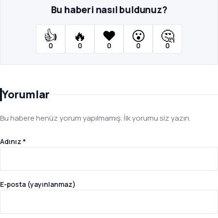
Bu haberi nasıl buldunuz?
👍
🔥
❤️
😮
🤔
0
0
0
0
0
Yorumlar
Bu habere henüz yorum yapılmamış. İlk yorumu siz yazın.
Adınız *
E-posta (yayınlanmaz)