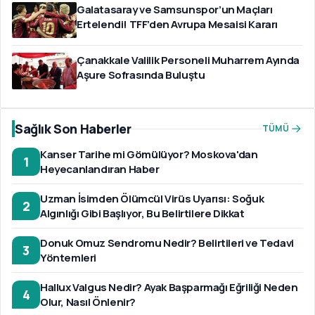
Galatasaray ve Samsunspor’un Maçları
Ertelendi! TFF’den Avrupa Mesaisi Kararı
Çanakkale Valilik Personeli Muharrem Ayında
Aşure Sofrasında Buluştu
Sağlık Son Haberler
TÜMÜ
Kanser Tarihe mi Gömülüyor? Moskova'dan
1
Heyecanlandıran Haber
Uzman İsimden Ölümcül Virüs Uyarısı: Soğuk
2
Algınlığı Gibi Başlıyor, Bu Belirtilere Dikkat
Donuk Omuz Sendromu Nedir? Belirtileri ve Tedavi
3
Yöntemleri
Hallux Valgus Nedir? Ayak Başparmağı Eğriliği Neden
4
Olur, Nasıl Önlenir?