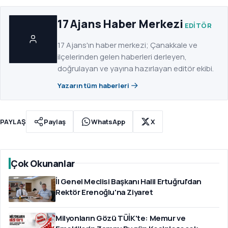
17 Ajans Haber Merkezi
EDITÖR
17 Ajans'ın haber merkezi; Çanakkale ve
ilçelerinden gelen haberleri derleyen,
doğrulayan ve yayına hazırlayan editör ekibi.
Yazarın tüm haberleri
PAYLAŞ
Paylaş
WhatsApp
X
Çok Okunanlar
İl Genel Meclisi Başkanı Halil Ertuğrul'dan
Rektör Erenoğlu'na Ziyaret
Milyonların Gözü TÜİK'te: Memur ve