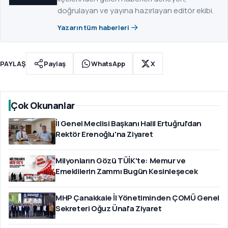
doğrulayan ve yayına hazırlayan editör ekibi.
Yazarın tüm haberleri
PAYLAŞ
Paylaş
WhatsApp
X
Çok Okunanlar
İl Genel Meclisi Başkanı Halil Ertuğrul'dan
Rektör Erenoğlu'na Ziyaret
Milyonların Gözü TÜİK'te: Memur ve
Emeklilerin Zammı Bugün Kesinleşecek
MHP Çanakkale İl Yönetiminden ÇOMÜ Genel
Sekreteri Oğuz Ünal'a Ziyaret