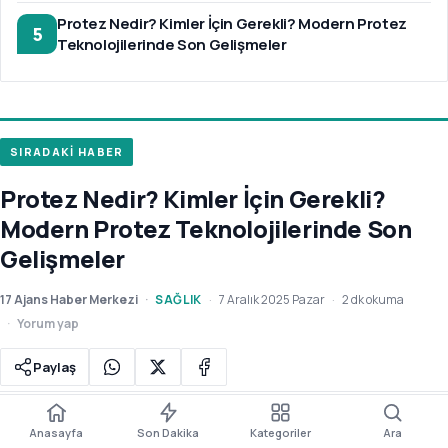
Protez Nedir? Kimler İçin Gerekli? Modern Protez
5
Teknolojilerinde Son Gelişmeler
SIRADAKİ HABER
Protez Nedir? Kimler İçin Gerekli?
Modern Protez Teknolojilerinde Son
Gelişmeler
17 Ajans Haber Merkezi
SAĞLIK
7 Aralık 2025 Pazar
2 dk okuma
Yorum yap
Paylaş
A±
Paylaş
Yorum
Boyut
Kaydet
Dinle
Anasayfa
Son Dakika
Kategoriler
Ara