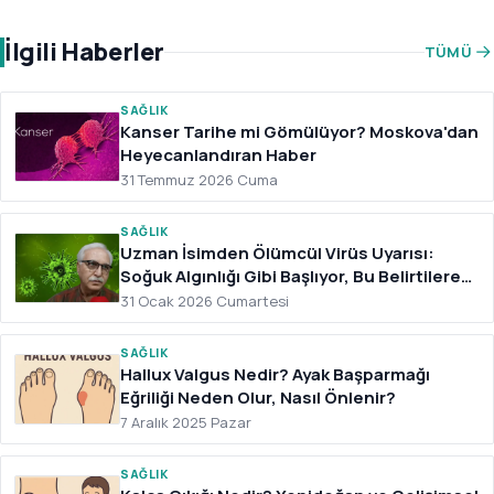
İlgili Haberler
TÜMÜ
SAĞLIK
Kanser Tarihe mi Gömülüyor? Moskova'dan
Heyecanlandıran Haber
31 Temmuz 2026 Cuma
SAĞLIK
Uzman İsimden Ölümcül Virüs Uyarısı:
Soğuk Algınlığı Gibi Başlıyor, Bu Belirtilere
Dikkat
31 Ocak 2026 Cumartesi
SAĞLIK
Hallux Valgus Nedir? Ayak Başparmağı
Eğriliği Neden Olur, Nasıl Önlenir?
7 Aralık 2025 Pazar
SAĞLIK