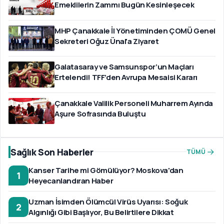
Emeklilerin Zammı Bugün Kesinleşecek
MHP Çanakkale İl Yönetiminden ÇOMÜ Genel
Sekreteri Oğuz Ünal'a Ziyaret
Galatasaray ve Samsunspor’un Maçları
Ertelendi! TFF’den Avrupa Mesaisi Kararı
Çanakkale Valilik Personeli Muharrem Ayında
Aşure Sofrasında Buluştu
Sağlık Son Haberler
TÜMÜ
Kanser Tarihe mi Gömülüyor? Moskova'dan
1
Heyecanlandıran Haber
Uzman İsimden Ölümcül Virüs Uyarısı: Soğuk
2
Algınlığı Gibi Başlıyor, Bu Belirtilere Dikkat