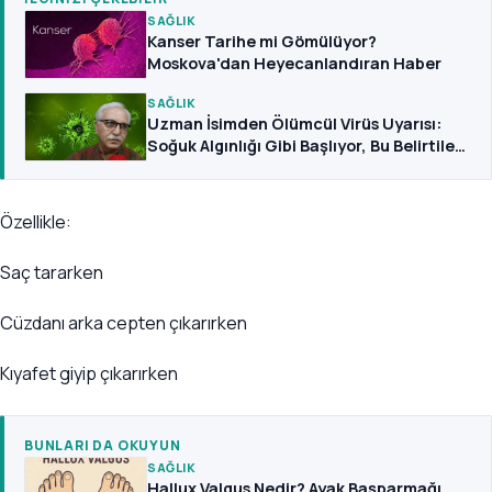
SAĞLIK
Kanser Tarihe mi Gömülüyor?
Moskova'dan Heyecanlandıran Haber
SAĞLIK
Uzman İsimden Ölümcül Virüs Uyarısı:
Soğuk Algınlığı Gibi Başlıyor, Bu Belirtilere
Dikkat
Özellikle:
Saç tararken
Cüzdanı arka cepten çıkarırken
Kıyafet giyip çıkarırken
BUNLARI DA OKUYUN
SAĞLIK
Hallux Valgus Nedir? Ayak Başparmağı