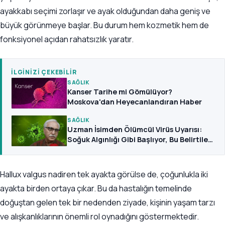
ayakkabı seçimi zorlaşır ve ayak olduğundan daha geniş ve
büyük görünmeye başlar. Bu durum hem kozmetik hem de
fonksiyonel açıdan rahatsızlık yaratır.
İLGINIZI ÇEKEBILIR
SAĞLIK
Kanser Tarihe mi Gömülüyor?
Moskova'dan Heyecanlandıran Haber
SAĞLIK
Uzman İsimden Ölümcül Virüs Uyarısı:
Soğuk Algınlığı Gibi Başlıyor, Bu Belirtilere
Dikkat
Hallux valgus nadiren tek ayakta görülse de, çoğunlukla iki
ayakta birden ortaya çıkar. Bu da hastalığın temelinde
doğuştan gelen tek bir nedenden ziyade, kişinin yaşam tarzı
ve alışkanlıklarının önemli rol oynadığını göstermektedir.