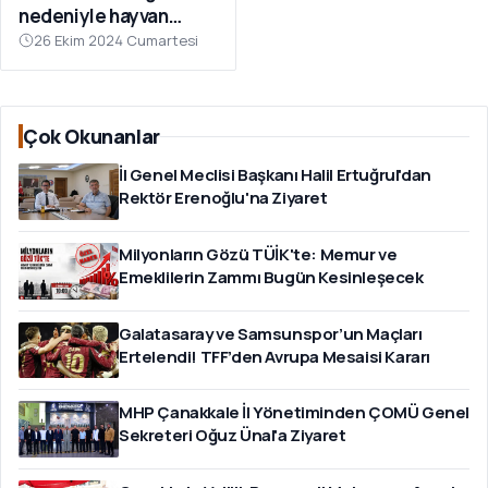
nedeniyle hayvan
ithalatını durdurdu
26 Ekim 2024 Cumartesi
Çok Okunanlar
İl Genel Meclisi Başkanı Halil Ertuğrul'dan
Rektör Erenoğlu'na Ziyaret
Milyonların Gözü TÜİK'te: Memur ve
Emeklilerin Zammı Bugün Kesinleşecek
Galatasaray ve Samsunspor’un Maçları
Ertelendi! TFF’den Avrupa Mesaisi Kararı
MHP Çanakkale İl Yönetiminden ÇOMÜ Genel
Sekreteri Oğuz Ünal'a Ziyaret