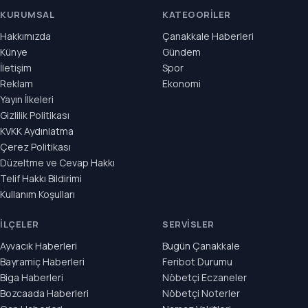
KURUMSAL
KATEGORILER
Hakkımızda
Çanakkale Haberleri
Künye
Gündem
İletişim
Spor
Reklam
Ekonomi
Yayın İlkeleri
Gizlilik Politikası
KVKK Aydınlatma
Çerez Politikası
Düzeltme ve Cevap Hakkı
Telif Hakkı Bildirimi
Kullanım Koşulları
İLÇELER
SERVISLER
Ayvacık Haberleri
Bugün Çanakkale
Bayramiç Haberleri
Feribot Durumu
Biga Haberleri
Nöbetçi Eczaneler
Bozcaada Haberleri
Nöbetçi Noterler