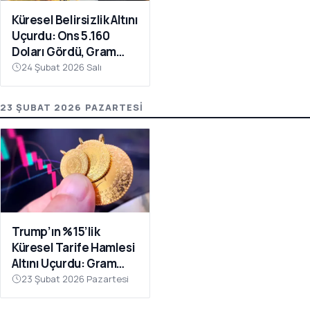
Küresel Belirsizlik Altını
Uçurdu: Ons 5.160
Doları Gördü, Gram
Altın 8 Bin TL’ye
24 Şubat 2026 Salı
Koşuyor
23 ŞUBAT 2026 PAZARTESI
Trump’ın %15’lik
Küresel Tarife Hamlesi
Altını Uçurdu: Gram
Altında 7.800 TL Sinyali
23 Şubat 2026 Pazartesi