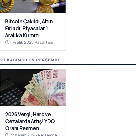
Bitcoin Çakıldı, Altın
Fırladı! Piyasalar 1
Aralık’a Kırmızı
Tablolarla Uyandı
1 Aralık 2025 Pazartesi
27 KASIM 2025 PERŞEMBE
2026 Vergi, Harç ve
Cezalarda Artış! YDO
Oranı Resmen
Açıklandı
27 Kasım 2025 Perşembe