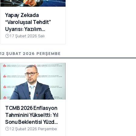
Yapay Zekada
“Varoluşsal Tehdit”
Uyarısı: Yazılım
Hisselerinde Sert
17 Şubat 2026 Salı
Dalgalanma
12 ŞUBAT 2026 PERŞEMBE
TCMB 2026 Enflasyon
Tahminini Yükseltti: Yıl
Sonu Beklentisi Yüzde
15-21 Aralığında
12 Şubat 2026 Perşembe