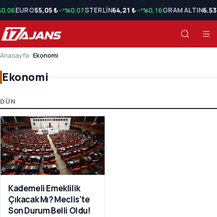
0,06
EURO
55,05 ₺
%0,07
STERLİN
64,21 ₺
%0,16
GRAM ALTIN
6.53
Anasayfa
›
Ekonomi
Ekonomi
Ekonomi Son Haberler
DÜN
Kademeli Emeklilik
Çıkacak Mı? Meclis'te
Son Durum Belli Oldu!