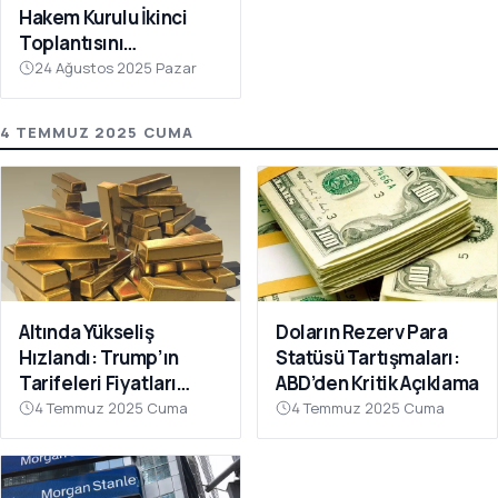
Hakem Kurulu İkinci
Toplantısını
Gerçekleştirdi
24 Ağustos 2025 Pazar
4 TEMMUZ 2025 CUMA
Altında Yükseliş
Doların Rezerv Para
Hızlandı: Trump’ın
Statüsü Tartışmaları:
Tarifeleri Fiyatları
ABD’den Kritik Açıklama
Destekledi
4 Temmuz 2025 Cuma
4 Temmuz 2025 Cuma