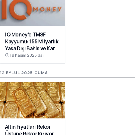
IQ Money’e TMSF
Kayyumu: 155 Milyarlık
Yasa Dışı Bahis ve Kara
Para Operasyonu
18 Kasım 2025 Salı
12 EYLÜL 2025 CUMA
Altın Fiyatları Rekor
Üstüne Rekor Kırıyor