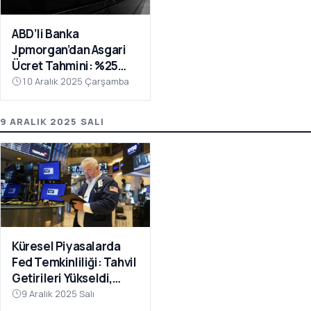
ABD’li Banka
Jpmorgan’dan Asgari
Ücret Tahmini: %25
Artış Bekleniyor
10 Aralık 2025 Çarşamba
9 ARALIK 2025 SALI
Küresel Piyasalarda
Fed Temkinliliği: Tahvil
Getirileri Yükseldi,
Riskli Varlıklarda
9 Aralık 2025 Salı
Bekleyiş Hakim