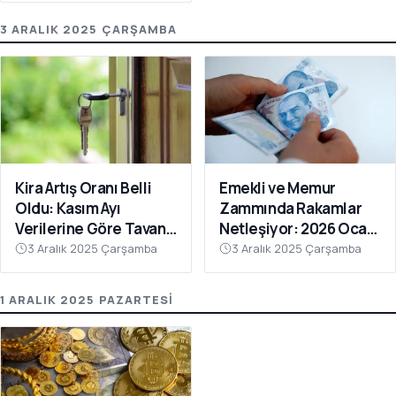
3 ARALIK 2025 ÇARŞAMBA
Kira Artış Oranı Belli
Emekli ve Memur
Oldu: Kasım Ayı
Zammında Rakamlar
Verilerine Göre Tavan
Netleşiyor: 2026 Ocak
Zam Yüzde 35,91
Zammı İçin İlk
3 Aralık 2025 Çarşamba
3 Aralık 2025 Çarşamba
Hesaplamalar Ortaya
Çıktı
1 ARALIK 2025 PAZARTESI