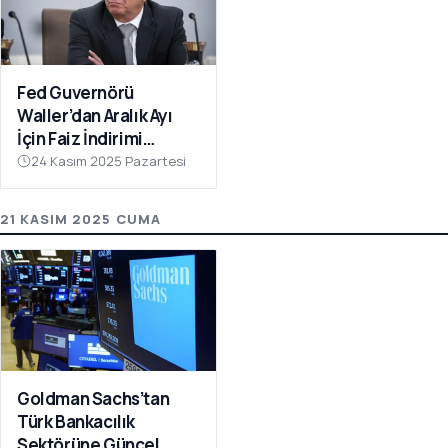
Fed Guvernörü
Waller’dan Aralık Ayı
İçin Faiz İndirimi
Çağrısı
24 Kasım 2025 Pazartesi
21 KASIM 2025 CUMA
Goldman Sachs’tan
Türk Bankacılık
Sektörüne Güncel