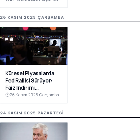
26 KASIM 2025 ÇARŞAMBA
Küresel Piyasalarda
Fed Rallisi Sürüyor:
Faiz İndirimi
Beklentileri Artıyor
26 Kasım 2025 Çarşamba
24 KASIM 2025 PAZARTESI