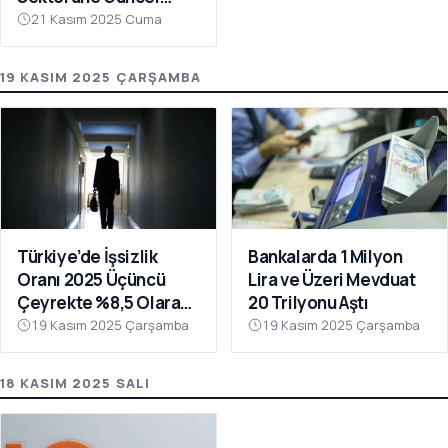
Analiz: 2026 ROE
21 Kasım 2025 Cuma
Beklentileri Yükseldi
19 KASIM 2025 ÇARŞAMBA
Türkiye’de İşsizlik
Bankalarda 1 Milyon
Oranı 2025 Üçüncü
Lira ve Üzeri Mevduat
Çeyrekte %8,5 Olarak
20 Trilyonu Aştı
Gerçekleşti
19 Kasım 2025 Çarşamba
19 Kasım 2025 Çarşamba
18 KASIM 2025 SALI