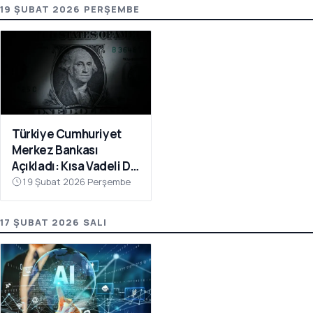
19 ŞUBAT 2026 PERŞEMBE
Türkiye Cumhuriyet
Merkez Bankası
Açıkladı: Kısa Vadeli Dış
Borç 225,4 Milyar
19 Şubat 2026 Perşembe
Dolara Yükseldi
17 ŞUBAT 2026 SALI