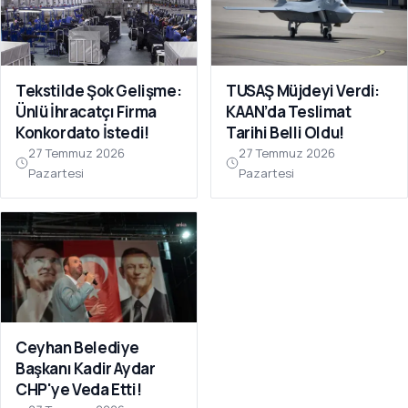
Tekstilde Şok Gelişme:
TUSAŞ Müjdeyi Verdi:
Ünlü İhracatçı Firma
KAAN’da Teslimat
Konkordato İstedi!
Tarihi Belli Oldu!
27 Temmuz 2026
27 Temmuz 2026
Pazartesi
Pazartesi
Ceyhan Belediye
Başkanı Kadir Aydar
CHP'ye Veda Etti!