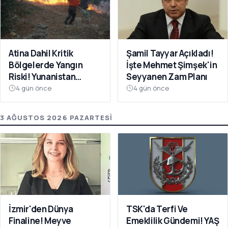
Atina Dahil Kritik
Şamil Tayyar Açıkladı!
Bölgelerde Yangın
İşte Mehmet Şimşek'in
Riski! Yunanistan
Seyyanen Zam Planı
Kırmızıya Büründü
4 gün önce
4 gün önce
3 AĞUSTOS 2026 PAZARTESI
İzmir'den Dünya
TSK'da Terfi Ve
Finaline! Meyve
Emeklilik Gündemi! YAŞ