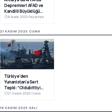
Depremler! AFAD ve
Kandilli Büyüklüğü
Açıkladı
8 Aralık 2025 Pazartesi
21 KASIM 2025 CUMA
Türkiye'den
Yunanistan'a Sert
Tepki: “Oldubittiyi
Kabul Etmiyoruz,
21 Kasım 2025 Cuma
Çabaları Sonuçsuz
Kalacak”
18 KASIM 2025 SALI