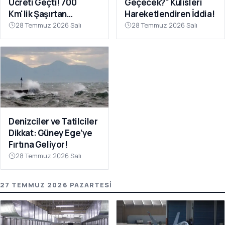
Ücreti Geçti! 700
Geçecek?" Kulisleri
Km'lik Şaşırtan
Hareketlendiren İddia!
Yolculuk
28 Temmuz 2026 Salı
28 Temmuz 2026 Salı
Denizciler ve Tatilciler
Dikkat: Güney Ege’ye
Fırtına Geliyor!
28 Temmuz 2026 Salı
27 TEMMUZ 2026 PAZARTESI