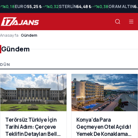
%0,18
EURO
55,25 ₺
%0,32
STERLİN
64,48 ₺
%0,38
GRAM ALTIN
6
Anasayfa
›
Gündem
Gündem
Gündem Son Haberler
DÜN
Terörsüz Türkiye İçin
Konya'da Para
Tarihi Adım: Çerçeve
Geçmeyen Otel Açıldı!
Teklifin Detayları Belli
Yemek De Konaklama