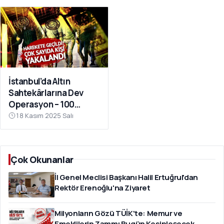
İstanbul’da Altın
Sahtekârlarına Dev
Operasyon – 100
Milyar TL Kamu Zararı
18 Kasım 2025 Salı
Ortaya Çıktı
Çok Okunanlar
İl Genel Meclisi Başkanı Halil Ertuğrul'dan
Rektör Erenoğlu'na Ziyaret
Milyonların Gözü TÜİK'te: Memur ve
Emeklilerin Zammı Bugün Kesinleşecek