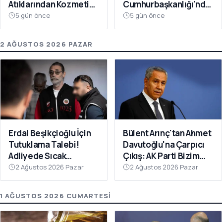
Atıklarından Kozmetik
Cumhurbaşkanlığı'nda
Devrimi
Toplanacak
5 gün önce
5 gün önce
2 AĞUSTOS 2026 PAZAR
Erdal Beşikçioğlu İçin
Bülent Arınç'tan Ahmet
Tutuklama Talebi!
Davutoğlu'na Çarpıcı
Adliyede Sıcak
Çıkış: AK Parti Bizim
Dakikalar
Evimiz
2 Ağustos 2026 Pazar
2 Ağustos 2026 Pazar
1 AĞUSTOS 2026 CUMARTESI