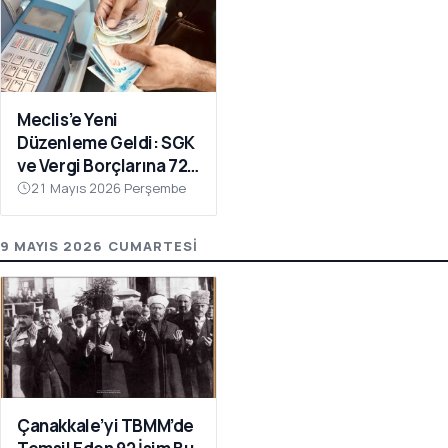
Meclis’e Yeni
Düzenleme Geldi: SGK
ve Vergi Borçlarına 72
Ay Taksit İmkânı
21 Mayıs 2026 Perşembe
9 MAYIS 2026 CUMARTESI
Çanakkale’yi TBMM’de