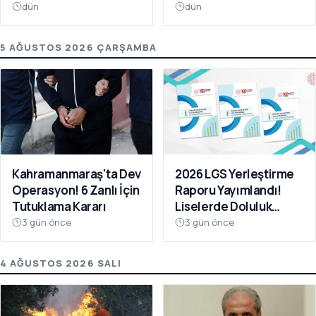
Oldu
Da Ücretsiz
dün
dün
5 AĞUSTOS 2026 ÇARŞAMBA
Kahramanmaraş'ta Dev
2026 LGS Yerleştirme
Operasyon! 6 Zanlı İçin
Raporu Yayımlandı!
Tutuklama Kararı
Liselerde Doluluk
Yüzde 95'i Aştı
3 gün önce
3 gün önce
4 AĞUSTOS 2026 SALI