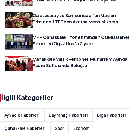
Galatasaray ve Samsunspor’un Maçları
Ertelendi! TFF’den Avrupa Mesaisi Kararı
MHP Çanakkale İl Yönetiminden ÇOMÜ Genel
Sekreteri Oğuz Ünal'a Ziyaret
Çanakkale Valilik Personeli Muharrem Ayında
Aşure Sofrasında Buluştu
İlgili Kategoriler
Ayvacık Haberleri
Bayramiç Haberleri
Biga Haberleri
Çanakkale Haberleri
Spor
Ekonomi