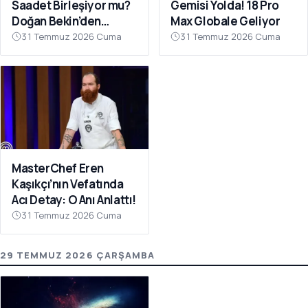
Saadet Birleşiyor mu?
Gemisi Yolda! 18 Pro
Doğan Bekin’den
Max Globale Geliyor
Açıklama
31 Temmuz 2026 Cuma
31 Temmuz 2026 Cuma
MasterChef Eren
Kaşıkçı’nın Vefatında
Acı Detay: O Anı Anlattı!
31 Temmuz 2026 Cuma
29 TEMMUZ 2026 ÇARŞAMBA