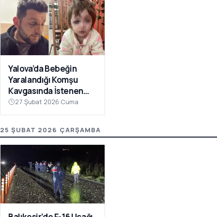
Yalova’da Bebeğin
Yaralandığı Komşu
Kavgasında İstenen
Ceza Belli Oldu: Çocuk
27 Şubat 2026 Cuma
Skuter’ı ‘Silah’ Sayıldı
25 ŞUBAT 2026 ÇARŞAMBA
Balıkesir’de F-16 Uçağı