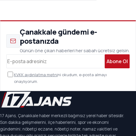
Çanakkale gündemi e-
postanızda
Günün öne çıkan haberleri her sabah ücretsiz gelsin.
Abone Ol
KVKK aydınlatma metni
ni okudum, e-posta almayı
onaylıyorum.
17 Ajans, Çanakkale haber merkezli bağımsız yerel haber sitesidir.
Son dakika gelişmelerini, ilçe haberlerini, spor ve ekonomi
gündemini; nöbetçi eczane, nöbetçi noter, namaz vakitleri ve
hava durumu gibi günlük servislerle birlikte tek adreste sunar.