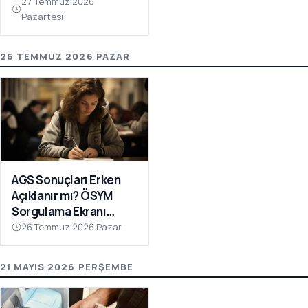
27 Temmuz 2026
Pazartesi
26 TEMMUZ 2026 PAZAR
AGS Sonuçları Erken
Açıklanır mı? ÖSYM
Sorgulama Ekranı
Açılıyor!
26 Temmuz 2026 Pazar
21 MAYIS 2026 PERŞEMBE