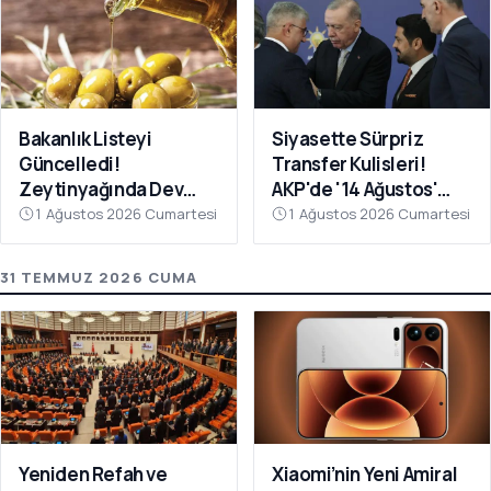
Bakanlık Listeyi
Siyasette Sürpriz
Güncelledi!
Transfer Kulisleri!
Zeytinyağında Dev
AKP'de '14 Ağustos'
Hile Belli Oldu
Hareketliliği
1 Ağustos 2026 Cumartesi
1 Ağustos 2026 Cumartesi
31 TEMMUZ 2026 CUMA
Yeniden Refah ve
Xiaomi’nin Yeni Amiral