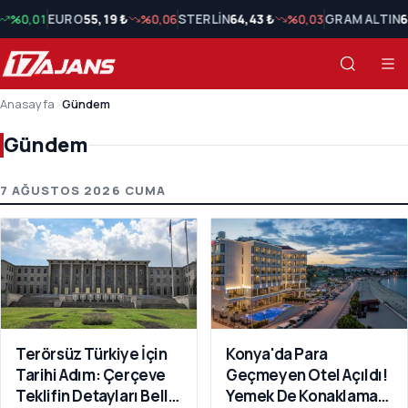
%0,01
EURO
55,19 ₺
%0,06
STERLİN
64,43 ₺
%0,03
GRAM ALTIN
6
Anasayfa
›
Gündem
Gündem
Gündem Son Haberler
7 AĞUSTOS 2026 CUMA
Terörsüz Türkiye İçin
Konya'da Para
Tarihi Adım: Çerçeve
Geçmeyen Otel Açıldı!
Teklifin Detayları Belli
Yemek De Konaklama