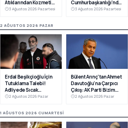
Atıklarından Kozmetik
Cumhurbaşkanlığı'nda
Devrimi
Toplanacak
3 Ağustos 2026 Pazartesi
3 Ağustos 2026 Pazartesi
2 AĞUSTOS 2026 PAZAR
Erdal Beşikçioğlu İçin
Bülent Arınç'tan Ahmet
Tutuklama Talebi!
Davutoğlu'na Çarpıcı
Adliyede Sıcak
Çıkış: AK Parti Bizim
Dakikalar
Evimiz
2 Ağustos 2026 Pazar
2 Ağustos 2026 Pazar
1 AĞUSTOS 2026 CUMARTESI