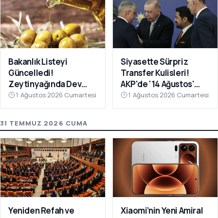
Bakanlık Listeyi
Siyasette Sürpriz
Güncelledi!
Transfer Kulisleri!
Zeytinyağında Dev
AKP'de '14 Ağustos'
Hile Belli Oldu
Hareketliliği
1 Ağustos 2026 Cumartesi
1 Ağustos 2026 Cumartesi
31 TEMMUZ 2026 CUMA
Yeniden Refah ve
Xiaomi’nin Yeni Amiral