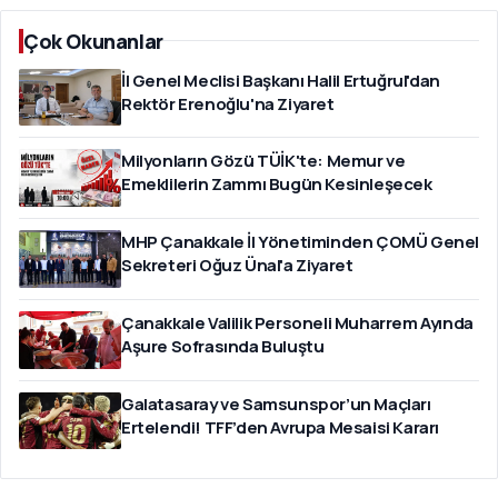
Çok Okunanlar
İl Genel Meclisi Başkanı Halil Ertuğrul'dan
Rektör Erenoğlu'na Ziyaret
Milyonların Gözü TÜİK'te: Memur ve
Emeklilerin Zammı Bugün Kesinleşecek
MHP Çanakkale İl Yönetiminden ÇOMÜ Genel
Sekreteri Oğuz Ünal'a Ziyaret
Çanakkale Valilik Personeli Muharrem Ayında
Aşure Sofrasında Buluştu
Galatasaray ve Samsunspor’un Maçları
Ertelendi! TFF’den Avrupa Mesaisi Kararı