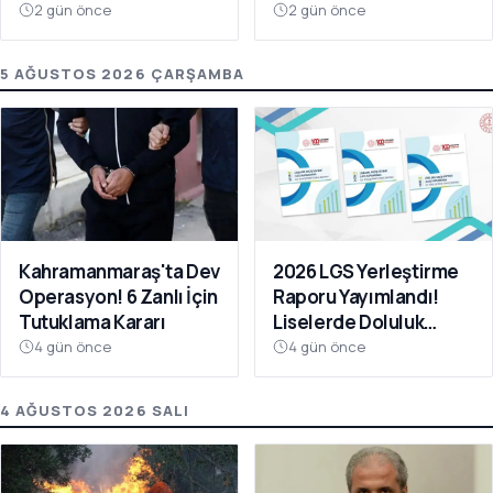
Oldu
Da Ücretsiz
2 gün önce
2 gün önce
5 AĞUSTOS 2026 ÇARŞAMBA
Kahramanmaraş'ta Dev
2026 LGS Yerleştirme
Operasyon! 6 Zanlı İçin
Raporu Yayımlandı!
Tutuklama Kararı
Liselerde Doluluk
Yüzde 95'i Aştı
4 gün önce
4 gün önce
4 AĞUSTOS 2026 SALI