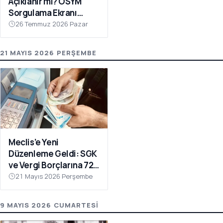
Açıklanır mı? ÖSYM
Sorgulama Ekranı
Açılıyor!
26 Temmuz 2026 Pazar
21 MAYIS 2026 PERŞEMBE
Meclis’e Yeni
Düzenleme Geldi: SGK
ve Vergi Borçlarına 72
Ay Taksit İmkânı
21 Mayıs 2026 Perşembe
9 MAYIS 2026 CUMARTESI