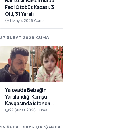
Balıkesir Bandırma’da
Feci Otobüs Kazası: 3
Ölü, 31 Yaralı
1 Mayıs 2026 Cuma
27 ŞUBAT 2026 CUMA
Yalova’da Bebeğin
Yaralandığı Komşu
Kavgasında İstenen
Ceza Belli Oldu: Çocuk
27 Şubat 2026 Cuma
Skuter’ı ‘Silah’ Sayıldı
25 ŞUBAT 2026 ÇARŞAMBA