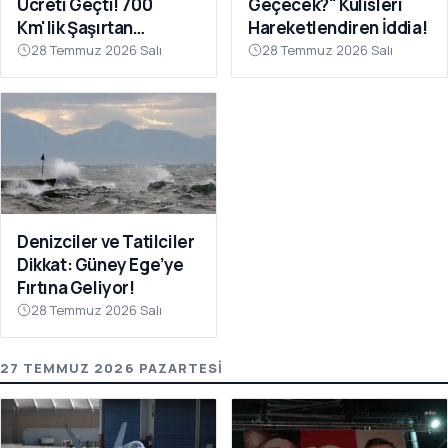
Ücreti Geçti! 700
Geçecek?" Kulisleri
Km'lik Şaşırtan
Hareketlendiren İddia!
Yolculuk
28 Temmuz 2026 Salı
28 Temmuz 2026 Salı
Denizciler ve Tatilciler
Dikkat: Güney Ege’ye
Fırtına Geliyor!
28 Temmuz 2026 Salı
27 TEMMUZ 2026 PAZARTESI