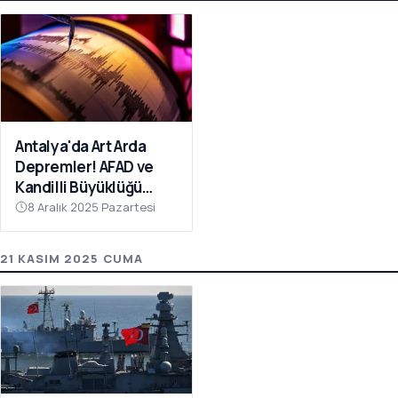
Antalya'da Art Arda
Depremler! AFAD ve
Kandilli Büyüklüğü
Açıkladı
8 Aralık 2025 Pazartesi
21 KASIM 2025 CUMA