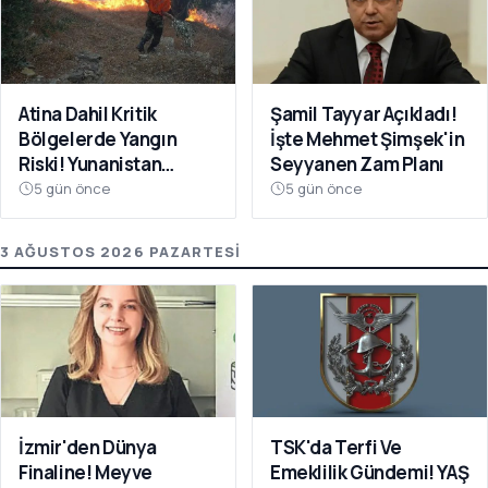
Atina Dahil Kritik
Şamil Tayyar Açıkladı!
Bölgelerde Yangın
İşte Mehmet Şimşek'in
Riski! Yunanistan
Seyyanen Zam Planı
Kırmızıya Büründü
5 gün önce
5 gün önce
3 AĞUSTOS 2026 PAZARTESI
İzmir'den Dünya
TSK'da Terfi Ve
Finaline! Meyve
Emeklilik Gündemi! YAŞ