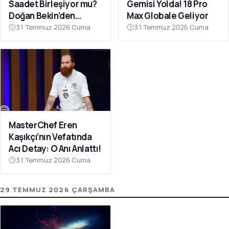
Saadet Birleşiyor mu?
Gemisi Yolda! 18 Pro
Doğan Bekin’den
Max Globale Geliyor
Açıklama
31 Temmuz 2026 Cuma
31 Temmuz 2026 Cuma
MasterChef Eren
Kaşıkçı’nın Vefatında
Acı Detay: O Anı Anlattı!
31 Temmuz 2026 Cuma
29 TEMMUZ 2026 ÇARŞAMBA