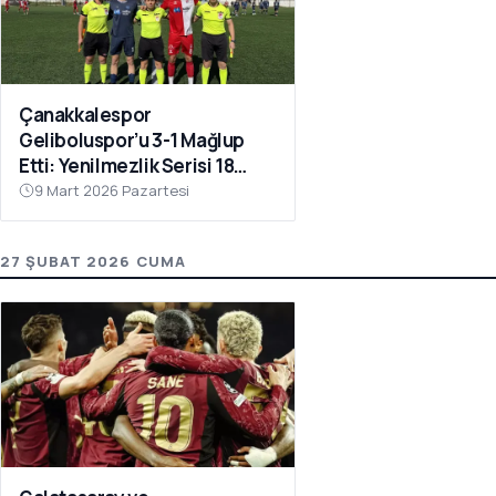
Çanakkalespor
Geliboluspor’u 3-1 Mağlup
Etti: Yenilmezlik Serisi 18
Maça Çıktı
9 Mart 2026 Pazartesi
27 ŞUBAT 2026 CUMA