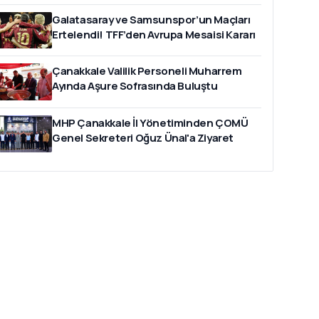
Galatasaray ve Samsunspor’un Maçları
Ertelendi! TFF’den Avrupa Mesaisi Kararı
Çanakkale Valilik Personeli Muharrem
Ayında Aşure Sofrasında Buluştu
MHP Çanakkale İl Yönetiminden ÇOMÜ
Genel Sekreteri Oğuz Ünal'a Ziyaret