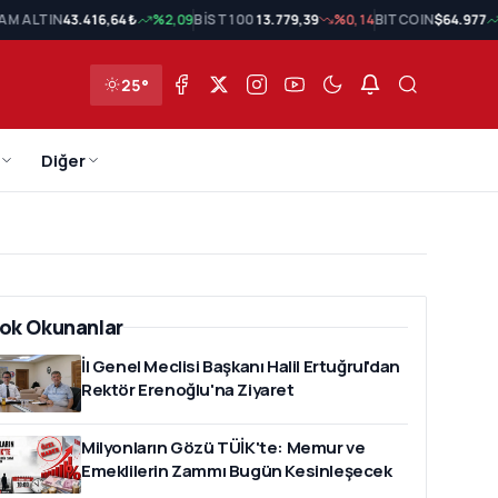
AM ALTIN
43.416,64 ₺
%2,09
BİST 100
13.779,39
%0,14
BITCOIN
$64.977
25°
Diğer
ok Okunanlar
İl Genel Meclisi Başkanı Halil Ertuğrul'dan
Rektör Erenoğlu'na Ziyaret
Milyonların Gözü TÜİK'te: Memur ve
Emeklilerin Zammı Bugün Kesinleşecek