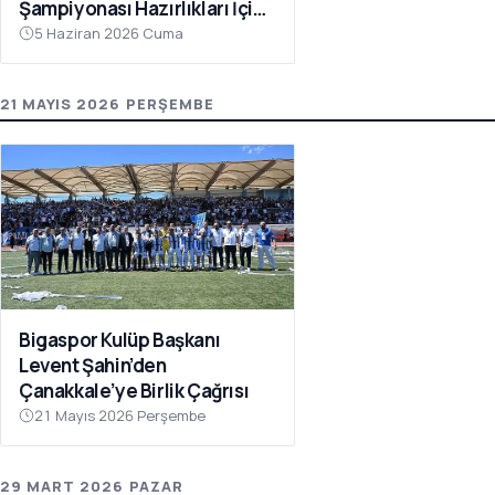
Şampiyonası Hazırlıkları İçin
Çanakkale’de Kampa Girdi
5 Haziran 2026 Cuma
21 MAYIS 2026 PERŞEMBE
Bigaspor Kulüp Başkanı
Levent Şahin’den
Çanakkale’ye Birlik Çağrısı
21 Mayıs 2026 Perşembe
29 MART 2026 PAZAR