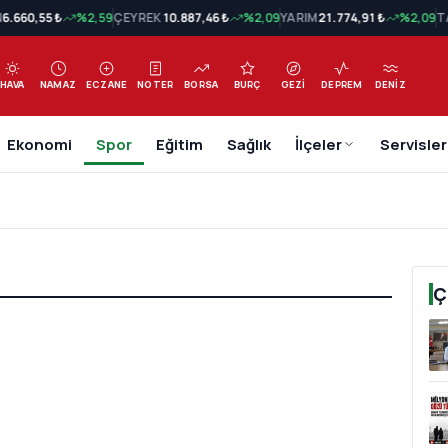
N
6.660,55 ₺
%2,59
ÇEYREK
10.887,46 ₺
%2,09
YARIM
21.774,91 ₺
%2,09
T
HAVA
NAMAZ
ECZANE
NOTER
BORSA
BURÇ
GEZI
DEPREM
DENIZ
Ekonomi
Spor
Eğitim
Sağlık
İlçeler
Servisler
Ç