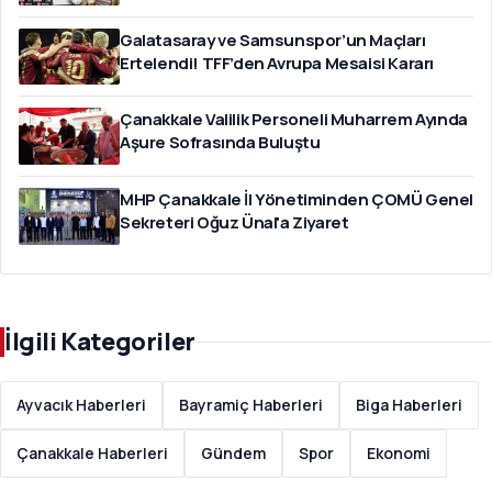
Galatasaray ve Samsunspor’un Maçları
Ertelendi! TFF’den Avrupa Mesaisi Kararı
Çanakkale Valilik Personeli Muharrem Ayında
Aşure Sofrasında Buluştu
MHP Çanakkale İl Yönetiminden ÇOMÜ Genel
Sekreteri Oğuz Ünal'a Ziyaret
İlgili Kategoriler
Ayvacık Haberleri
Bayramiç Haberleri
Biga Haberleri
Çanakkale Haberleri
Gündem
Spor
Ekonomi