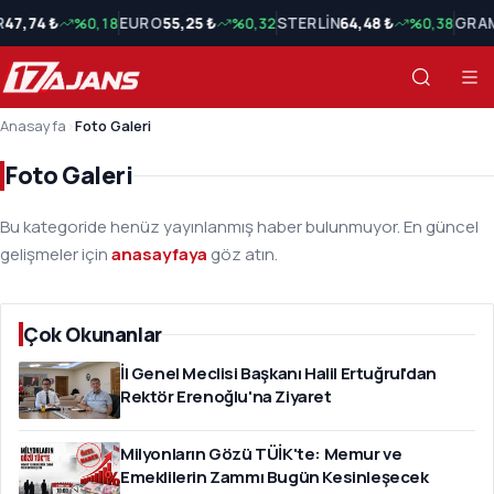
R
47,74 ₺
%0,18
EURO
55,25 ₺
%0,32
STERLİN
64,48 ₺
%0,38
GRAM
Anasayfa
›
Foto Galeri
Foto Galeri
Bu kategoride henüz yayınlanmış haber bulunmuyor. En güncel
gelişmeler için
anasayfaya
göz atın.
Çok Okunanlar
İl Genel Meclisi Başkanı Halil Ertuğrul'dan
Rektör Erenoğlu'na Ziyaret
Milyonların Gözü TÜİK'te: Memur ve
Emeklilerin Zammı Bugün Kesinleşecek