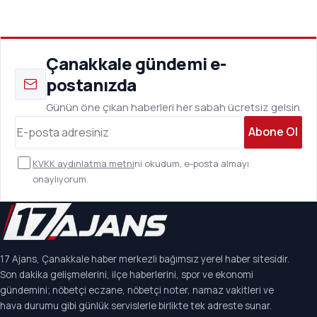
Çanakkale gündemi e-
postanızda
Günün öne çıkan haberleri her sabah ücretsiz gelsin.
Abone Ol
KVKK aydınlatma metni
ni okudum, e-posta almayı
onaylıyorum.
17 Ajans, Çanakkale haber merkezli bağımsız yerel haber sitesidir.
Son dakika gelişmelerini, ilçe haberlerini, spor ve ekonomi
gündemini; nöbetçi eczane, nöbetçi noter, namaz vakitleri ve
hava durumu gibi günlük servislerle birlikte tek adreste sunar.