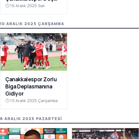
Puanı Getirdi
16 Aralık 2025 Salı
10 ARALIK 2025 ÇARŞAMBA
Çanakkalespor Zorlu
Biga Deplasmanına
Gidiyor
10 Aralık 2025 Çarşamba
8 ARALIK 2025 PAZARTESI