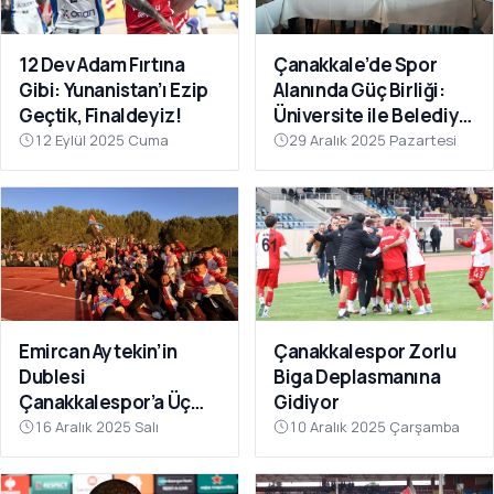
12 Dev Adam Fırtına
Çanakkale’de Spor
Gibi: Yunanistan’ı Ezip
Alanında Güç Birliği:
Geçtik, Finaldeyiz!
Üniversite ile Belediye
Kulüpleri İş Birliği Yaptı
12 Eylül 2025 Cuma
29 Aralık 2025 Pazartesi
Emircan Aytekin’in
Çanakkalespor Zorlu
Dublesi
Biga Deplasmanına
Çanakkalespor’a Üç
Gidiyor
Puanı Getirdi
16 Aralık 2025 Salı
10 Aralık 2025 Çarşamba