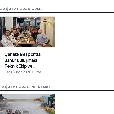
20 ŞUBAT 2026 CUMA
Çanakkalespor’da
Sahur Buluşması:
Teknik Ekip ve
Futbolcular Aynı
20 Şubat 2026 Cuma
Sofrada
19 ŞUBAT 2026 PERŞEMBE