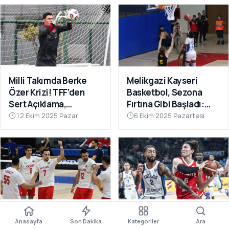
Milli Takımda Berke
Melikgazi Kayseri
Özer Krizi! TFF’den
Basketbol, Sezona
Sert Açıklama,
Fırtına Gibi Başladı:
Kaleciden Yanıt
Dardanel Çanakkale’yi
12 Ekim 2025 Pazar
6 Ekim 2025 Pazartesi
Gecikmedi
Farklı Geçti
Filenin Efeleri Dünya
12 Dev Adam Fırtına
Anasayfa
Son Dakika
Kategoriler
Ara
Şampiyonası’nda 2’de
Gibi: Yunanistan’ı Ezip