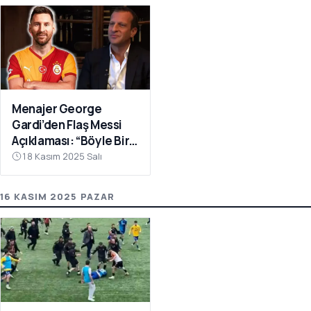
Menajer George
Gardi’den Flaş Messi
Açıklaması: “Böyle Bir
Fırsat Olursa,
18 Kasım 2025 Salı
Galatasaray İçin
Faydalı Olabilir”
16 KASIM 2025 PAZAR