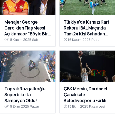
Menajer George
Türkiye’de Kırmızı Kart
Gardi’den Flaş Messi
Rekoru! BAL Maçında
Açıklaması: “Böyle Bir
Tam 24 Kişi Sahadan
Fırsat Olursa,
Atıldı
18 Kasım 2025 Salı
16 Kasım 2025 Pazar
Galatasaray İçin
Faydalı Olabilir”
Toprak Razgatlıoğlu
ÇBK Mersin, Dardanel
Superbike’ta
Çanakkale
Şampiyon Oldu!
Belediyespor’u Farklı
Rakibinin Skandal
Geçti: 112-78
19 Ekim 2025 Pazar
13 Ekim 2025 Pazartesi
Hamlesi Tepki Çekti