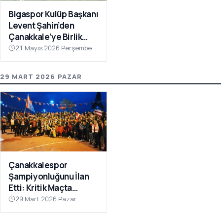
Bigaspor Kulüp Başkanı
Levent Şahin’den
Çanakkale’ye Birlik
Çağrısı
21 Mayıs 2026 Perşembe
29 MART 2026 PAZAR
Çanakkalespor
Şampiyonluğunu İlan
Etti: Kritik Maçta
Galibiyet Geldi
29 Mart 2026 Pazar