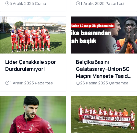
Sahnesinde!
Çok Yakın”
5 Aralık 2025 Cuma
1 Aralık 2025 Pazartesi
Lider Çanakkale spor
Belçika Basını
Durdurulamıyor!
Galatasaray–Union SG
Maçını Manşete Taşıdı:
“50 Bin Türk’ü
1 Aralık 2025 Pazartesi
26 Kasım 2025 Çarşamba
Susturdular”