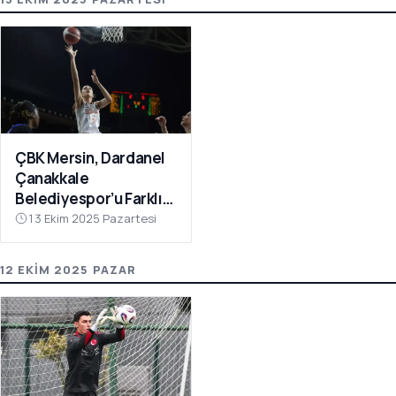
ÇBK Mersin, Dardanel
Çanakkale
Belediyespor’u Farklı
Geçti: 112-78
13 Ekim 2025 Pazartesi
12 EKIM 2025 PAZAR