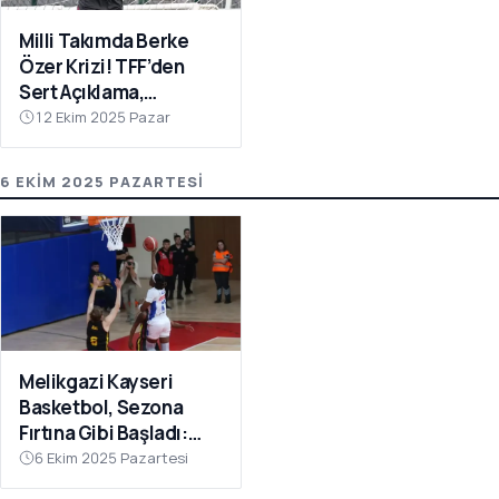
Milli Takımda Berke
Özer Krizi! TFF’den
Sert Açıklama,
Kaleciden Yanıt
12 Ekim 2025 Pazar
Gecikmedi
6 EKIM 2025 PAZARTESI
Melikgazi Kayseri
Basketbol, Sezona
Fırtına Gibi Başladı:
Dardanel Çanakkale’yi
6 Ekim 2025 Pazartesi
Farklı Geçti