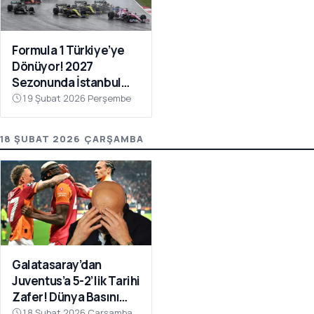
Formula 1 Türkiye’ye
Dönüyor! 2027
Sezonunda İstanbul
Park Takvimde
19 Şubat 2026 Perşembe
18 ŞUBAT 2026 ÇARŞAMBA
Galatasaray’dan
Juventus’a 5-2’lik Tarihi
Zafer! Dünya Basını
Manşetlere Taşıdı
18 Şubat 2026 Çarşamba