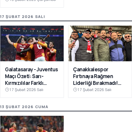
17 ŞUBAT 2026 SALI
Galatasaray - Juventus
Çanakkalespor
Maçı Özeti: Sarı-
Fırtınaya Rağmen
Kırmızılılar Farklı
Liderliği Bırakmadı!
Kazandı
Bayramiç
17 Şubat 2026 Salı
17 Şubat 2026 Salı
Deplasmanında Kritik 3
Puan
13 ŞUBAT 2026 CUMA