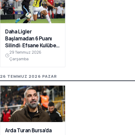
Daha Ligler
Başlamadan 6 Puanı
Silindi: Efsane Kulübe
FIFA Darbesi!
29 Temmuz 2026
Çarşamba
26 TEMMUZ 2026 PAZAR
Arda Turan Bursa’da