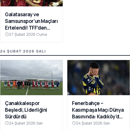
Galatasaray ve
Samsunspor’un Maçları
Ertelendi! TFF’den
Avrupa Mesaisi Kararı
27 Şubat 2026 Cuma
24 ŞUBAT 2026 SALI
Fenerbahçe –
Çanakkalespor
Kasımpaşa Maçı Dünya
Beşledi, Liderliğini
Basınında: Kadıköy’de
Sürdürdü
Büyük Şok
24 Şubat 2026 Salı
24 Şubat 2026 Salı