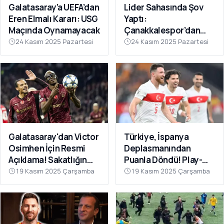
Galatasaray’a UEFA’dan
Lider Sahasında Şov
Eren Elmalı Kararı: USG
Yaptı:
Maçında Oynamayacak
Çanakkalespor’dan
Farklı Galibiyet
24 Kasım 2025 Pazartesi
24 Kasım 2025 Pazartesi
Galatasaray'dan Victor
Türkiye, İspanya
Osimhen İçin Resmi
Deplasmanından
Açıklama! Sakatlığın
Puanla Döndü! Play-
Son Durumu Belli Oldu
Off Öncesi Moral: 2-2
19 Kasım 2025 Çarşamba
19 Kasım 2025 Çarşamba