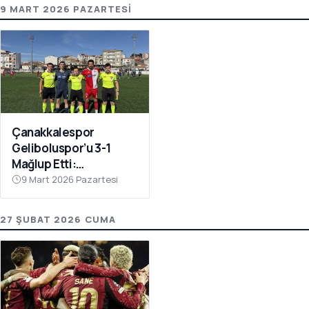
9 MART 2026 PAZARTESI
Çanakkalespor
Geliboluspor’u 3-1
Mağlup Etti:
Yenilmezlik Serisi 18
9 Mart 2026 Pazartesi
Maça Çıktı
27 ŞUBAT 2026 CUMA