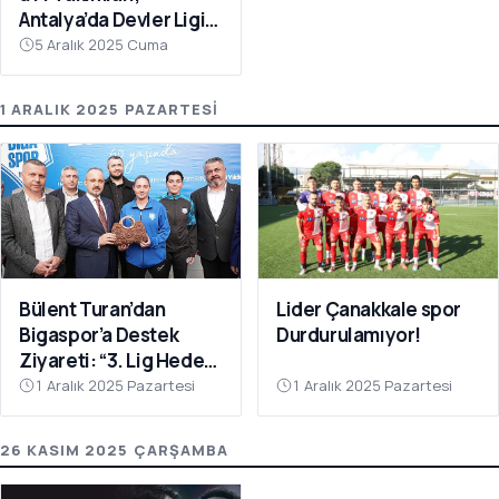
Antalya’da Devler Ligi
Sahnesinde!
5 Aralık 2025 Cuma
1 ARALIK 2025 PAZARTESI
Bülent Turan’dan
Lider Çanakkale spor
Bigaspor’a Destek
Durdurulamıyor!
Ziyareti: “3. Lig Hedefi
Çok Yakın”
1 Aralık 2025 Pazartesi
1 Aralık 2025 Pazartesi
26 KASIM 2025 ÇARŞAMBA