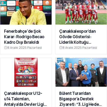
Fenerbahçe'de Şok
Çanakkalespor’dan
Karar: Rodrigo Becao
Gövde Gösterisi:
Kadro Dışı Bırakıldı
Liderlik Koltuğu
Bırakılmıyor!
8 Aralık 2025 Pazartesi
8 Aralık 2025 Pazartesi
Çanakkalespor U12–
Bülent Turan’dan
u14 Takımları,
Bigaspor’a Destek
Antalya’da Devler Ligi
Ziyareti: “3. Lig Hedefi