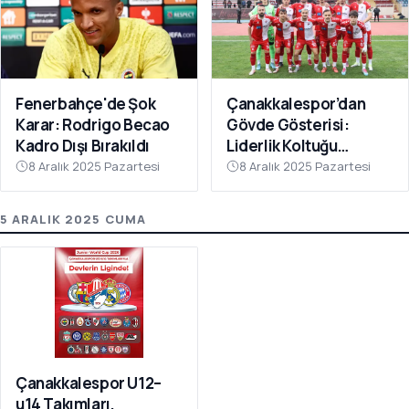
Fenerbahçe'de Şok
Çanakkalespor’dan
Karar: Rodrigo Becao
Gövde Gösterisi:
Kadro Dışı Bırakıldı
Liderlik Koltuğu
Bırakılmıyor!
8 Aralık 2025 Pazartesi
8 Aralık 2025 Pazartesi
5 ARALIK 2025 CUMA
Çanakkalespor U12–
u14 Takımları,