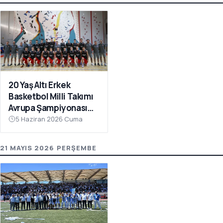
20 Yaş Altı Erkek
Basketbol Milli Takımı
Avrupa Şampiyonası
Hazırlıkları İçin
5 Haziran 2026 Cuma
Çanakkale’de Kampa
Girdi
21 MAYIS 2026 PERŞEMBE