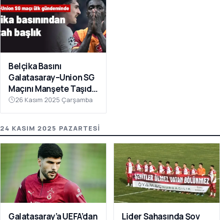
Belçika Basını
Galatasaray–Union SG
Maçını Manşete Taşıdı:
“50 Bin Türk’ü
26 Kasım 2025 Çarşamba
Susturdular”
24 KASIM 2025 PAZARTESI
Galatasaray’a UEFA’dan
Lider Sahasında Şov