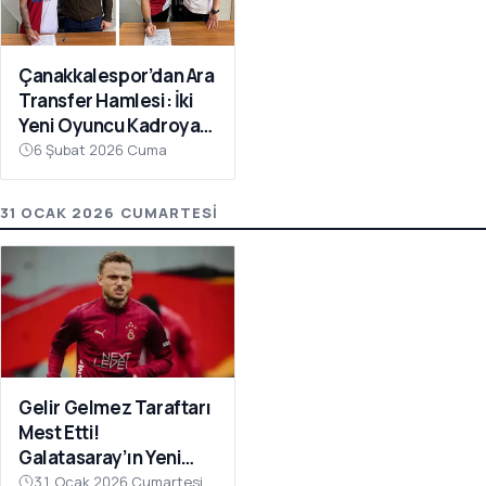
Çanakkalespor’dan Ara
Transfer Hamlesi: İki
Yeni Oyuncu Kadroya
Katıldı
6 Şubat 2026 Cuma
31 OCAK 2026 CUMARTESI
Gelir Gelmez Taraftarı
Mest Etti!
Galatasaray’ın Yeni
Transferi Noa Lang’dan
31 Ocak 2026 Cumartesi