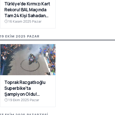
Türkiye’de Kırmızı Kart
Rekoru! BAL Maçında
Tam 24 Kişi Sahadan
Atıldı
16 Kasım 2025 Pazar
19 EKIM 2025 PAZAR
Toprak Razgatlıoğlu
Superbike’ta
Şampiyon Oldu!
Rakibinin Skandal
19 Ekim 2025 Pazar
Hamlesi Tepki Çekti
13 EKIM 2025 PAZARTESI