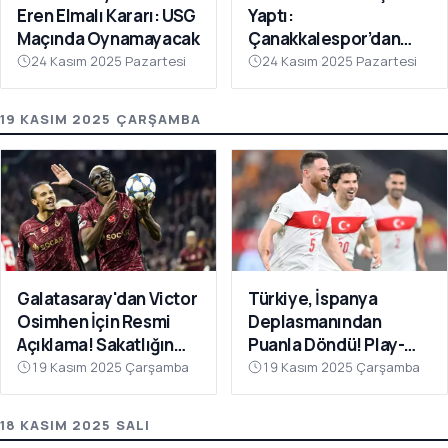
Eren Elmalı Kararı: USG
Yaptı:
Maçında Oynamayacak
Çanakkalespor’dan
Farklı Galibiyet
24 Kasım 2025 Pazartesi
24 Kasım 2025 Pazartesi
19 KASIM 2025 ÇARŞAMBA
Galatasaray'dan Victor
Türkiye, İspanya
Osimhen İçin Resmi
Deplasmanından
Açıklama! Sakatlığın
Puanla Döndü! Play-
Son Durumu Belli Oldu
Off Öncesi Moral: 2-2
19 Kasım 2025 Çarşamba
19 Kasım 2025 Çarşamba
18 KASIM 2025 SALI