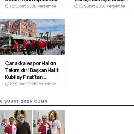
“Galatasaray’ı Bu Tür
12 Şubat 2026 Perşembe
12 Şubat 2026 Perşembe
İddialarla
İlişkilendirmeyin”
Çanakkalespor Halkın
Takımıdır! Başkan Halit
Kubilay Fırat’tan
Anlamlı Buluşma
12 Şubat 2026 Perşembe
6 ŞUBAT 2026 CUMA