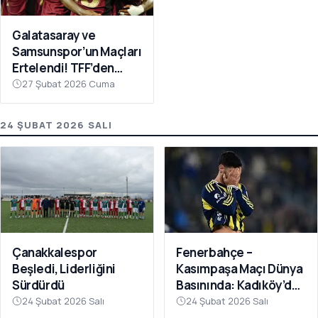
Galatasaray ve
Samsunspor’un Maçları
Ertelendi! TFF’den
Avrupa Mesaisi Kararı
27 Şubat 2026 Cuma
24 ŞUBAT 2026 SALI
Fenerbahçe –
Çanakkalespor
Kasımpaşa Maçı Dünya
Beşledi, Liderliğini
Basınında: Kadıköy’de
Sürdürdü
Büyük Şok
24 Şubat 2026 Salı
24 Şubat 2026 Salı