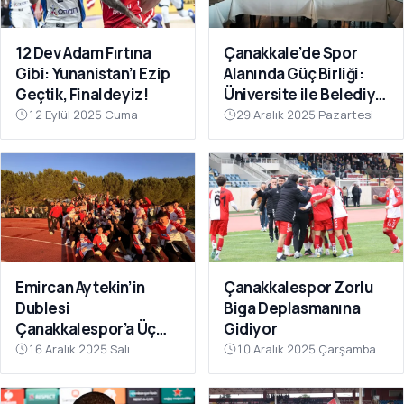
12 Dev Adam Fırtına
Çanakkale’de Spor
Gibi: Yunanistan’ı Ezip
Alanında Güç Birliği:
Geçtik, Finaldeyiz!
Üniversite ile Belediye
Kulüpleri İş Birliği Yaptı
12 Eylül 2025 Cuma
29 Aralık 2025 Pazartesi
Emircan Aytekin’in
Çanakkalespor Zorlu
Dublesi
Biga Deplasmanına
Çanakkalespor’a Üç
Gidiyor
Puanı Getirdi
16 Aralık 2025 Salı
10 Aralık 2025 Çarşamba