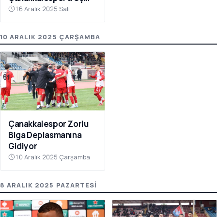
Puanı Getirdi
16 Aralık 2025 Salı
10 ARALIK 2025 ÇARŞAMBA
Çanakkalespor Zorlu
Biga Deplasmanına
Gidiyor
10 Aralık 2025 Çarşamba
8 ARALIK 2025 PAZARTESI