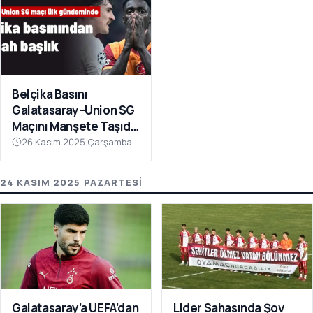
Belçika Basını
Galatasaray–Union SG
Maçını Manşete Taşıdı:
“50 Bin Türk’ü
26 Kasım 2025 Çarşamba
Susturdular”
24 KASIM 2025 PAZARTESI
Galatasaray’a UEFA’dan
Lider Sahasında Şov