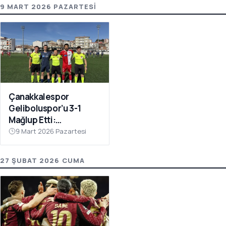
9 MART 2026 PAZARTESI
Çanakkalespor
Geliboluspor’u 3-1
Mağlup Etti:
Yenilmezlik Serisi 18
9 Mart 2026 Pazartesi
Maça Çıktı
27 ŞUBAT 2026 CUMA