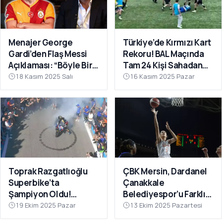
Menajer George
Türkiye’de Kırmızı Kart
Gardi’den Flaş Messi
Rekoru! BAL Maçında
Açıklaması: “Böyle Bir
Tam 24 Kişi Sahadan
Fırsat Olursa,
Atıldı
18 Kasım 2025 Salı
16 Kasım 2025 Pazar
Galatasaray İçin
Faydalı Olabilir”
Toprak Razgatlıoğlu
ÇBK Mersin, Dardanel
Superbike’ta
Çanakkale
Şampiyon Oldu!
Belediyespor’u Farklı
Rakibinin Skandal
Geçti: 112-78
19 Ekim 2025 Pazar
13 Ekim 2025 Pazartesi
Hamlesi Tepki Çekti