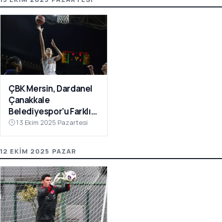
ÇBK Mersin, Dardanel
Çanakkale
Belediyespor’u Farklı
Geçti: 112-78
13 Ekim 2025 Pazartesi
12 EKIM 2025 PAZAR