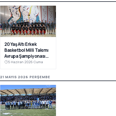
20 Yaş Altı Erkek
Basketbol Milli Takımı
Avrupa Şampiyonası
Hazırlıkları İçin
5 Haziran 2026 Cuma
Çanakkale’de Kampa
Girdi
21 MAYIS 2026 PERŞEMBE