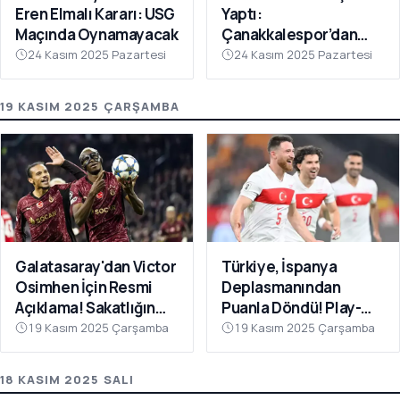
Eren Elmalı Kararı: USG
Yaptı:
Maçında Oynamayacak
Çanakkalespor’dan
Farklı Galibiyet
24 Kasım 2025 Pazartesi
24 Kasım 2025 Pazartesi
19 KASIM 2025 ÇARŞAMBA
Galatasaray'dan Victor
Türkiye, İspanya
Osimhen İçin Resmi
Deplasmanından
Açıklama! Sakatlığın
Puanla Döndü! Play-
Son Durumu Belli Oldu
Off Öncesi Moral: 2-2
19 Kasım 2025 Çarşamba
19 Kasım 2025 Çarşamba
18 KASIM 2025 SALI