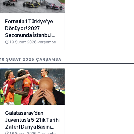
Formula 1 Türkiye’ye
Dönüyor! 2027
Sezonunda İstanbul
Park Takvimde
19 Şubat 2026 Perşembe
18 ŞUBAT 2026 ÇARŞAMBA
Galatasaray’dan
Juventus’a 5-2’lik Tarihi
Zafer! Dünya Basını
Manşetlere Taşıdı
18 Şubat 2026 Çarşamba