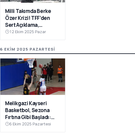
Milli Takımda Berke
Özer Krizi! TFF’den
Sert Açıklama,
Kaleciden Yanıt
12 Ekim 2025 Pazar
Gecikmedi
6 EKIM 2025 PAZARTESI
Melikgazi Kayseri
Basketbol, Sezona
Fırtına Gibi Başladı:
Dardanel Çanakkale’yi
6 Ekim 2025 Pazartesi
Farklı Geçti