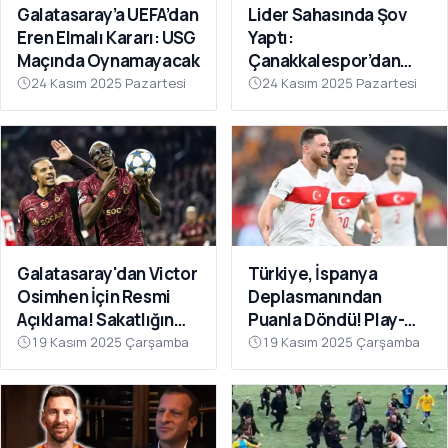
Galatasaray’a UEFA’dan
Lider Sahasında Şov
Eren Elmalı Kararı: USG
Yaptı:
Maçında Oynamayacak
Çanakkalespor’dan
Farklı Galibiyet
24 Kasım 2025 Pazartesi
24 Kasım 2025 Pazartesi
Galatasaray'dan Victor
Türkiye, İspanya
Osimhen İçin Resmi
Deplasmanından
Açıklama! Sakatlığın
Puanla Döndü! Play-
Son Durumu Belli Oldu
Off Öncesi Moral: 2-2
19 Kasım 2025 Çarşamba
19 Kasım 2025 Çarşamba