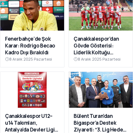
Fenerbahçe'de Şok
Çanakkalespor’dan
Karar: Rodrigo Becao
Gövde Gösterisi:
Kadro Dışı Bırakıldı
Liderlik Koltuğu
Bırakılmıyor!
8 Aralık 2025 Pazartesi
8 Aralık 2025 Pazartesi
Çanakkalespor U12–
Bülent Turan’dan
u14 Takımları,
Bigaspor’a Destek
Antalya’da Devler Ligi
Ziyareti: “3. Lig Hedefi