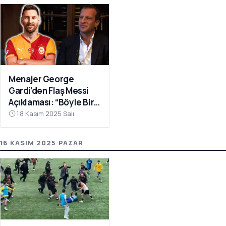
Menajer George
Gardi’den Flaş Messi
Açıklaması: “Böyle Bir
Fırsat Olursa,
18 Kasım 2025 Salı
Galatasaray İçin
Faydalı Olabilir”
16 KASIM 2025 PAZAR