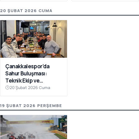
20 ŞUBAT 2026 CUMA
Çanakkalespor’da
Sahur Buluşması:
Teknik Ekip ve
Futbolcular Aynı
20 Şubat 2026 Cuma
Sofrada
19 ŞUBAT 2026 PERŞEMBE