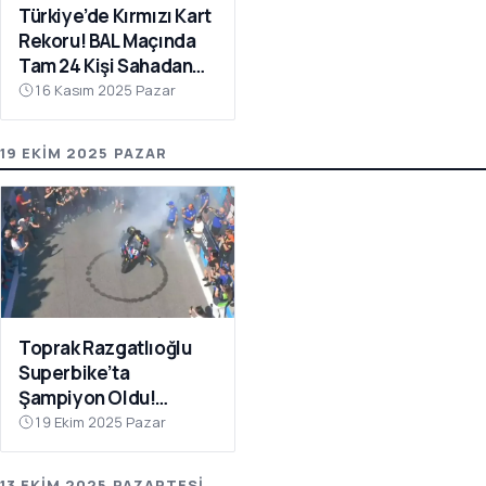
Türkiye’de Kırmızı Kart
Rekoru! BAL Maçında
Tam 24 Kişi Sahadan
Atıldı
16 Kasım 2025 Pazar
19 EKIM 2025 PAZAR
Toprak Razgatlıoğlu
Superbike’ta
Şampiyon Oldu!
Rakibinin Skandal
19 Ekim 2025 Pazar
Hamlesi Tepki Çekti
13 EKIM 2025 PAZARTESI