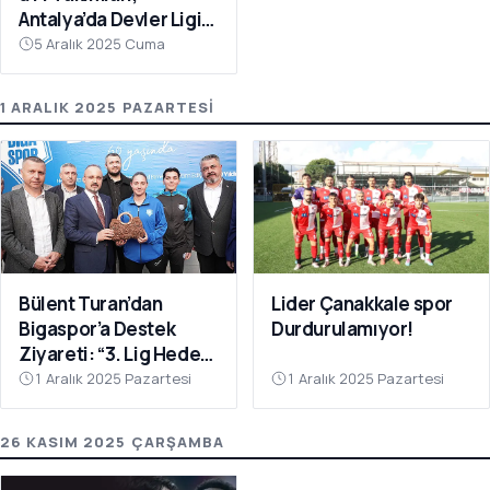
Antalya’da Devler Ligi
Sahnesinde!
5 Aralık 2025 Cuma
1 ARALIK 2025 PAZARTESI
Bülent Turan’dan
Lider Çanakkale spor
Bigaspor’a Destek
Durdurulamıyor!
Ziyareti: “3. Lig Hedefi
Çok Yakın”
1 Aralık 2025 Pazartesi
1 Aralık 2025 Pazartesi
26 KASIM 2025 ÇARŞAMBA