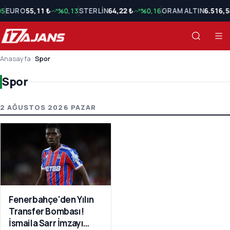
05
EURO
55,11 ₺
%0,13
STERLİN
64,22 ₺
%0,16
GRAM ALTIN
6.516,5
Anasayfa
›
Spor
Spor
Spor Son Haberler
2 AĞUSTOS 2026 PAZAR
Fenerbahçe'den Yılın
Transfer Bombası!
İsmaila Sarr İmzayı