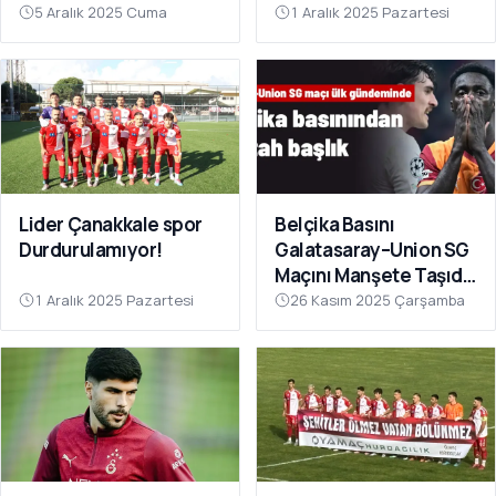
Sahnesinde!
Çok Yakın”
5 Aralık 2025 Cuma
1 Aralık 2025 Pazartesi
Lider Çanakkale spor
Belçika Basını
Durdurulamıyor!
Galatasaray–Union SG
Maçını Manşete Taşıdı:
“50 Bin Türk’ü
1 Aralık 2025 Pazartesi
26 Kasım 2025 Çarşamba
Susturdular”