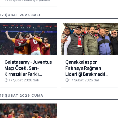
17 ŞUBAT 2026 SALI
Galatasaray - Juventus
Çanakkalespor
Maçı Özeti: Sarı-
Fırtınaya Rağmen
Kırmızılılar Farklı
Liderliği Bırakmadı!
Kazandı
Bayramiç
17 Şubat 2026 Salı
17 Şubat 2026 Salı
Deplasmanında Kritik 3
Puan
13 ŞUBAT 2026 CUMA