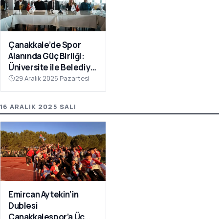
Çanakkale’de Spor
Alanında Güç Birliği:
Üniversite ile Belediye
Kulüpleri İş Birliği Yaptı
29 Aralık 2025 Pazartesi
16 ARALIK 2025 SALI
Emircan Aytekin’in
Dublesi
Çanakkalespor’a Üç