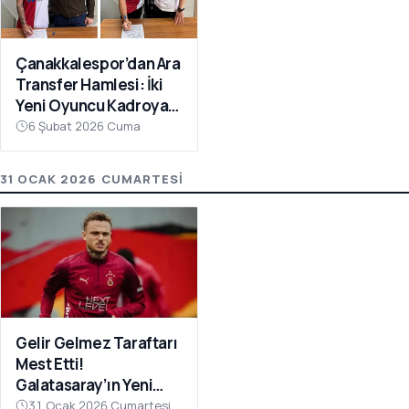
Çanakkalespor’dan Ara
Transfer Hamlesi: İki
Yeni Oyuncu Kadroya
Katıldı
6 Şubat 2026 Cuma
31 OCAK 2026 CUMARTESI
Gelir Gelmez Taraftarı
Mest Etti!
Galatasaray’ın Yeni
Transferi Noa Lang’dan
31 Ocak 2026 Cumartesi