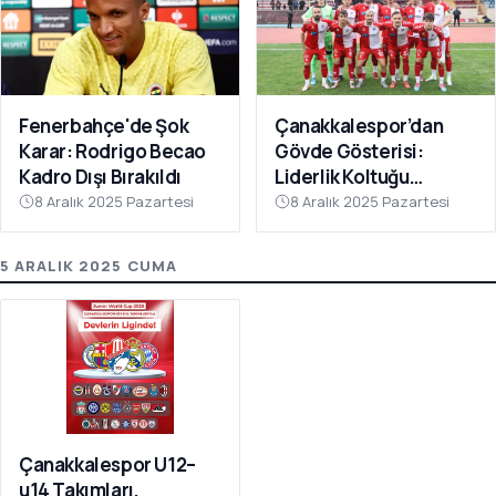
Fenerbahçe'de Şok
Çanakkalespor’dan
Karar: Rodrigo Becao
Gövde Gösterisi:
Kadro Dışı Bırakıldı
Liderlik Koltuğu
Bırakılmıyor!
8 Aralık 2025 Pazartesi
8 Aralık 2025 Pazartesi
5 ARALIK 2025 CUMA
Çanakkalespor U12–
u14 Takımları,