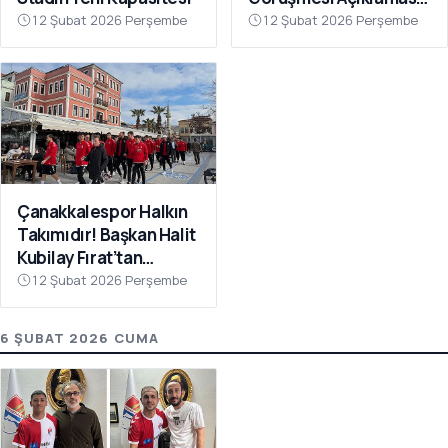
“Galatasaray’ı Bu Tür
12 Şubat 2026 Perşembe
12 Şubat 2026 Perşembe
İddialarla
İlişkilendirmeyin”
Çanakkalespor Halkın
Takımıdır! Başkan Halit
Kubilay Fırat’tan
Anlamlı Buluşma
12 Şubat 2026 Perşembe
6 ŞUBAT 2026 CUMA