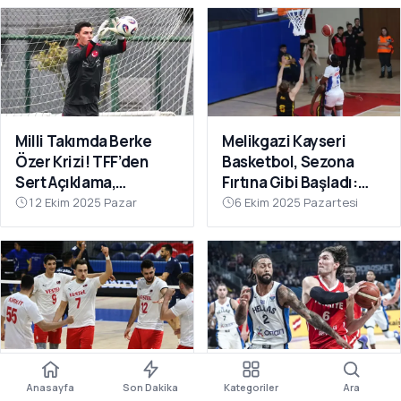
Milli Takımda Berke
Melikgazi Kayseri
Özer Krizi! TFF’den
Basketbol, Sezona
Sert Açıklama,
Fırtına Gibi Başladı:
Kaleciden Yanıt
Dardanel Çanakkale’yi
12 Ekim 2025 Pazar
6 Ekim 2025 Pazartesi
Gecikmedi
Farklı Geçti
Filenin Efeleri Dünya
12 Dev Adam Fırtına
Anasayfa
Son Dakika
Kategoriler
Ara
Şampiyonası’nda 2’de
Gibi: Yunanistan’ı Ezip