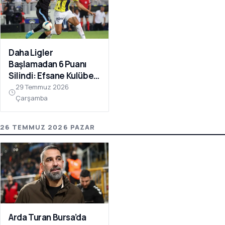
Daha Ligler
Başlamadan 6 Puanı
Silindi: Efsane Kulübe
FIFA Darbesi!
29 Temmuz 2026
Çarşamba
26 TEMMUZ 2026 PAZAR
Arda Turan Bursa’da