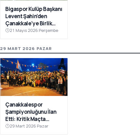
Bigaspor Kulüp Başkanı
Levent Şahin’den
Çanakkale’ye Birlik
Çağrısı
21 Mayıs 2026 Perşembe
29 MART 2026 PAZAR
Çanakkalespor
Şampiyonluğunu İlan
Etti: Kritik Maçta
Galibiyet Geldi
29 Mart 2026 Pazar