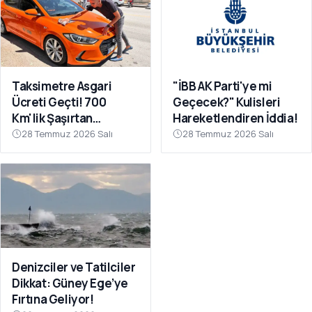
Taksimetre Asgari
"İBB AK Parti'ye mi
Ücreti Geçti! 700
Geçecek?" Kulisleri
Km'lik Şaşırtan
Hareketlendiren İddia!
Yolculuk
28 Temmuz 2026 Salı
28 Temmuz 2026 Salı
Denizciler ve Tatilciler
Dikkat: Güney Ege’ye
Fırtına Geliyor!