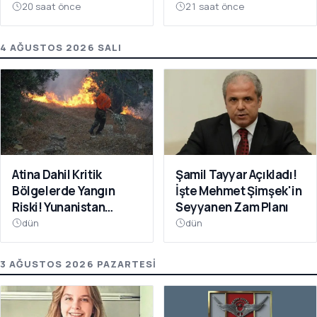
Yüzde 95'i Aştı
20 saat önce
21 saat önce
4 AĞUSTOS 2026 SALI
Atina Dahil Kritik
Şamil Tayyar Açıkladı!
Bölgelerde Yangın
İşte Mehmet Şimşek'in
Riski! Yunanistan
Seyyanen Zam Planı
Kırmızıya Büründü
dün
dün
3 AĞUSTOS 2026 PAZARTESI