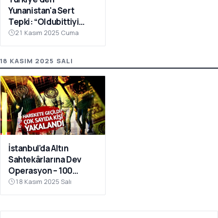
Yunanistan'a Sert
Tepki: “Oldubittiyi
Kabul Etmiyoruz,
21 Kasım 2025 Cuma
Çabaları Sonuçsuz
Kalacak”
18 KASIM 2025 SALI
İstanbul’da Altın
Sahtekârlarına Dev
Operasyon – 100
Milyar TL Kamu Zararı
18 Kasım 2025 Salı
Ortaya Çıktı