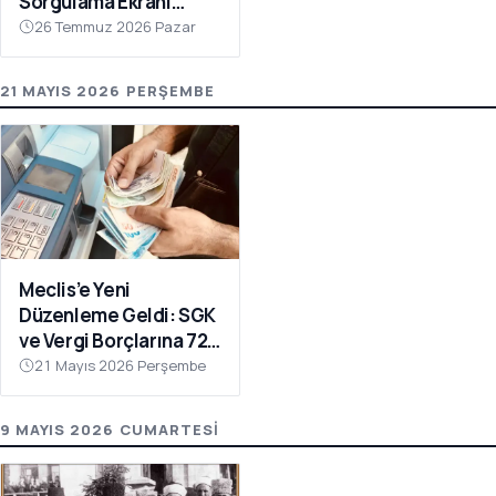
Sorgulama Ekranı
Açılıyor!
26 Temmuz 2026 Pazar
21 MAYIS 2026 PERŞEMBE
Meclis’e Yeni
Düzenleme Geldi: SGK
ve Vergi Borçlarına 72
Ay Taksit İmkânı
21 Mayıs 2026 Perşembe
9 MAYIS 2026 CUMARTESI