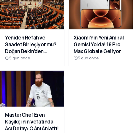
Yeniden Refah ve
Xiaomi’nin Yeni Amiral
Saadet Birleşiyor mu?
Gemisi Yolda! 18 Pro
Doğan Bekin’den
Max Globale Geliyor
Açıklama
5 gün önce
5 gün önce
MasterChef Eren
Kaşıkçı’nın Vefatında
Acı Detay: O Anı Anlattı!