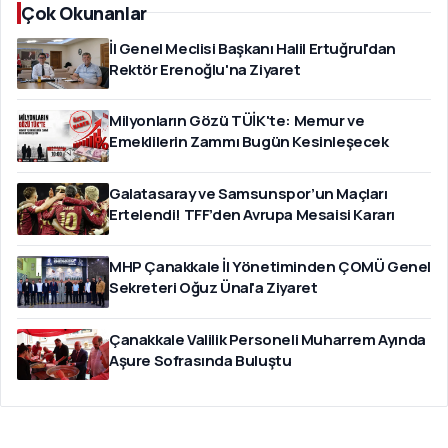
Çok Okunanlar
İl Genel Meclisi Başkanı Halil Ertuğrul'dan
Rektör Erenoğlu'na Ziyaret
Milyonların Gözü TÜİK'te: Memur ve
Emeklilerin Zammı Bugün Kesinleşecek
Galatasaray ve Samsunspor’un Maçları
Ertelendi! TFF’den Avrupa Mesaisi Kararı
MHP Çanakkale İl Yönetiminden ÇOMÜ Genel
Sekreteri Oğuz Ünal'a Ziyaret
Çanakkale Valilik Personeli Muharrem Ayında
Aşure Sofrasında Buluştu