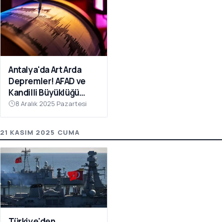
Antalya'da Art Arda
Depremler! AFAD ve
Kandilli Büyüklüğü
Açıkladı
8 Aralık 2025 Pazartesi
21 KASIM 2025 CUMA
Türkiye'den