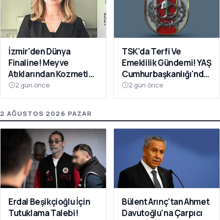
İzmir'den Dünya
TSK'da Terfi Ve
Finaline! Meyve
Emeklilik Gündemi! YAŞ
Atıklarından Kozmetik
Cumhurbaşkanlığı'nda
Devrimi
Toplanacak
2 gün önce
2 gün önce
2 AĞUSTOS 2026 PAZAR
Erdal Beşikçioğlu İçin
Bülent Arınç'tan Ahmet
Tutuklama Talebi!
Davutoğlu'na Çarpıcı