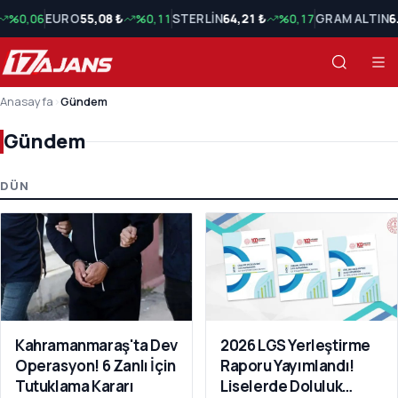
%0,06
EURO
55,08 ₺
%0,11
STERLİN
64,21 ₺
%0,17
GRAM ALTIN
6
Anasayfa
›
Gündem
Gündem
Gündem Son Haberler
DÜN
Kahramanmaraş'ta Dev
2026 LGS Yerleştirme
Operasyon! 6 Zanlı İçin
Raporu Yayımlandı!
Tutuklama Kararı
Liselerde Doluluk