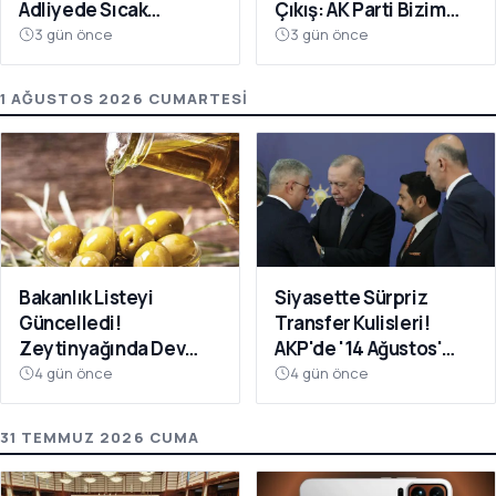
Adliyede Sıcak
Çıkış: AK Parti Bizim
Dakikalar
Evimiz
3 gün önce
3 gün önce
1 AĞUSTOS 2026 CUMARTESI
Bakanlık Listeyi
Siyasette Sürpriz
Güncelledi!
Transfer Kulisleri!
Zeytinyağında Dev
AKP'de '14 Ağustos'
Hile Belli Oldu
Hareketliliği
4 gün önce
4 gün önce
31 TEMMUZ 2026 CUMA