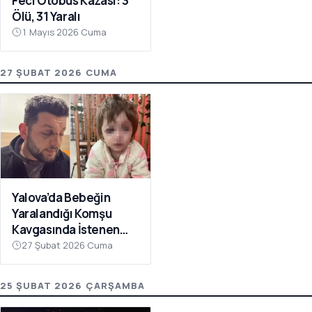
Feci Otobüs Kazası: 3
Ölü, 31 Yaralı
1 Mayıs 2026 Cuma
27 ŞUBAT 2026 CUMA
Yalova’da Bebeğin
Yaralandığı Komşu
Kavgasında İstenen
Ceza Belli Oldu: Çocuk
27 Şubat 2026 Cuma
Skuter’ı ‘Silah’ Sayıldı
25 ŞUBAT 2026 ÇARŞAMBA