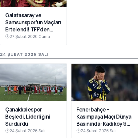
Galatasaray ve
Samsunspor’un Maçları
Ertelendi! TFF’den
Avrupa Mesaisi Kararı
27 Şubat 2026 Cuma
24 ŞUBAT 2026 SALI
Fenerbahçe –
Çanakkalespor
Kasımpaşa Maçı Dünya
Beşledi, Liderliğini
Basınında: Kadıköy’de
Sürdürdü
Büyük Şok
24 Şubat 2026 Salı
24 Şubat 2026 Salı