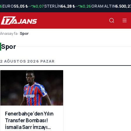
6
EURO
55,05 ₺
%0,07
STERLİN
64,28 ₺
%0,26
GRAM ALTIN
6.500,2
Anasayfa
›
Spor
Spor
Spor Son Haberler
2 AĞUSTOS 2026 PAZAR
Fenerbahçe'den Yılın
Transfer Bombası!
İsmaila Sarr İmzayı