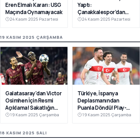
Eren Elmalı Kararı: USG
Yaptı:
Maçında Oynamayacak
Çanakkalespor’dan
Farklı Galibiyet
24 Kasım 2025 Pazartesi
24 Kasım 2025 Pazartesi
19 KASIM 2025 ÇARŞAMBA
Galatasaray'dan Victor
Türkiye, İspanya
Osimhen İçin Resmi
Deplasmanından
Açıklama! Sakatlığın
Puanla Döndü! Play-
Son Durumu Belli Oldu
Off Öncesi Moral: 2-2
19 Kasım 2025 Çarşamba
19 Kasım 2025 Çarşamba
18 KASIM 2025 SALI