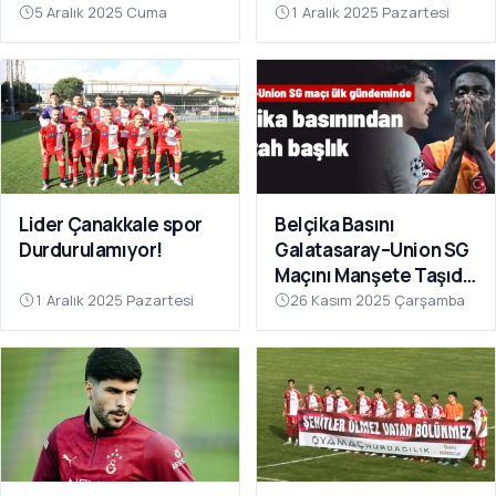
Sahnesinde!
Çok Yakın”
5 Aralık 2025 Cuma
1 Aralık 2025 Pazartesi
Lider Çanakkale spor
Belçika Basını
Durdurulamıyor!
Galatasaray–Union SG
Maçını Manşete Taşıdı:
“50 Bin Türk’ü
1 Aralık 2025 Pazartesi
26 Kasım 2025 Çarşamba
Susturdular”