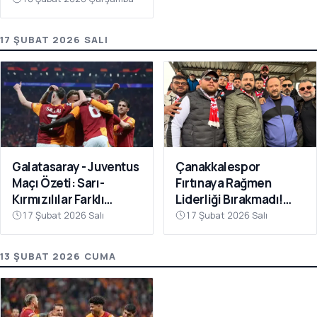
17 ŞUBAT 2026 SALI
Galatasaray - Juventus
Çanakkalespor
Maçı Özeti: Sarı-
Fırtınaya Rağmen
Kırmızılılar Farklı
Liderliği Bırakmadı!
Kazandı
Bayramiç
17 Şubat 2026 Salı
17 Şubat 2026 Salı
Deplasmanında Kritik 3
Puan
13 ŞUBAT 2026 CUMA