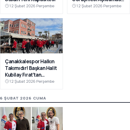
“Galatasaray’ı Bu Tür
12 Şubat 2026 Perşembe
12 Şubat 2026 Perşembe
İddialarla
İlişkilendirmeyin”
Çanakkalespor Halkın
Takımıdır! Başkan Halit
Kubilay Fırat’tan
Anlamlı Buluşma
12 Şubat 2026 Perşembe
6 ŞUBAT 2026 CUMA