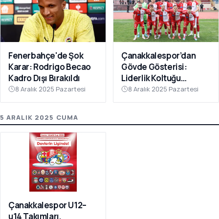
Fenerbahçe'de Şok
Çanakkalespor’dan
Karar: Rodrigo Becao
Gövde Gösterisi:
Kadro Dışı Bırakıldı
Liderlik Koltuğu
Bırakılmıyor!
8 Aralık 2025 Pazartesi
8 Aralık 2025 Pazartesi
5 ARALIK 2025 CUMA
Çanakkalespor U12–
u14 Takımları,