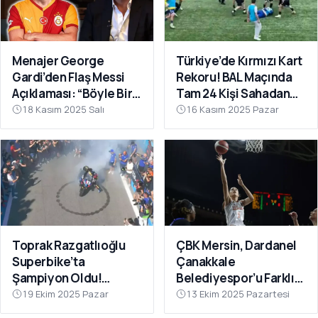
Menajer George
Türkiye’de Kırmızı Kart
Gardi’den Flaş Messi
Rekoru! BAL Maçında
Açıklaması: “Böyle Bir
Tam 24 Kişi Sahadan
Fırsat Olursa,
Atıldı
18 Kasım 2025 Salı
16 Kasım 2025 Pazar
Galatasaray İçin
Faydalı Olabilir”
Toprak Razgatlıoğlu
ÇBK Mersin, Dardanel
Superbike’ta
Çanakkale
Şampiyon Oldu!
Belediyespor’u Farklı
Rakibinin Skandal
Geçti: 112-78
19 Ekim 2025 Pazar
13 Ekim 2025 Pazartesi
Hamlesi Tepki Çekti