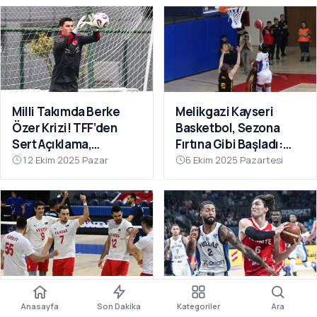
Milli Takımda Berke
Melikgazi Kayseri
Özer Krizi! TFF’den
Basketbol, Sezona
Sert Açıklama,
Fırtına Gibi Başladı:
Kaleciden Yanıt
Dardanel Çanakkale’yi
12 Ekim 2025 Pazar
6 Ekim 2025 Pazartesi
Gecikmedi
Farklı Geçti
Filenin Efeleri Dünya
12 Dev Adam Fırtına
Anasayfa
Son Dakika
Kategoriler
Ara
Şampiyonası’nda 2’de
Gibi: Yunanistan’ı Ezip