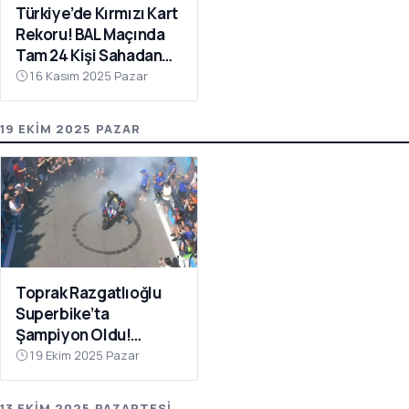
Türkiye’de Kırmızı Kart
Rekoru! BAL Maçında
Tam 24 Kişi Sahadan
Atıldı
16 Kasım 2025 Pazar
19 EKIM 2025 PAZAR
Toprak Razgatlıoğlu
Superbike’ta
Şampiyon Oldu!
Rakibinin Skandal
19 Ekim 2025 Pazar
Hamlesi Tepki Çekti
13 EKIM 2025 PAZARTESI