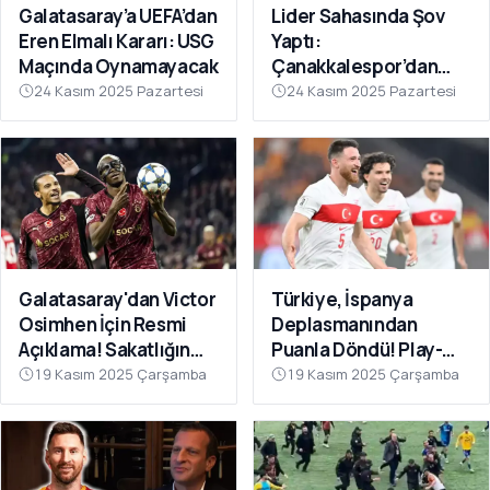
Galatasaray’a UEFA’dan
Lider Sahasında Şov
Eren Elmalı Kararı: USG
Yaptı:
Maçında Oynamayacak
Çanakkalespor’dan
Farklı Galibiyet
24 Kasım 2025 Pazartesi
24 Kasım 2025 Pazartesi
Galatasaray'dan Victor
Türkiye, İspanya
Osimhen İçin Resmi
Deplasmanından
Açıklama! Sakatlığın
Puanla Döndü! Play-
Son Durumu Belli Oldu
Off Öncesi Moral: 2-2
19 Kasım 2025 Çarşamba
19 Kasım 2025 Çarşamba