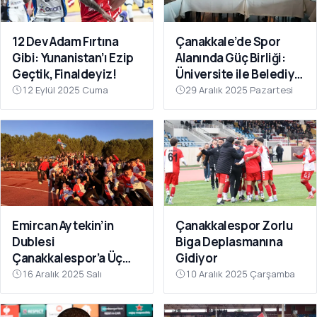
12 Dev Adam Fırtına
Çanakkale’de Spor
Gibi: Yunanistan’ı Ezip
Alanında Güç Birliği:
Geçtik, Finaldeyiz!
Üniversite ile Belediye
Kulüpleri İş Birliği Yaptı
12 Eylül 2025 Cuma
29 Aralık 2025 Pazartesi
Emircan Aytekin’in
Çanakkalespor Zorlu
Dublesi
Biga Deplasmanına
Çanakkalespor’a Üç
Gidiyor
Puanı Getirdi
16 Aralık 2025 Salı
10 Aralık 2025 Çarşamba