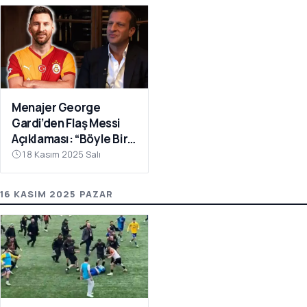
Menajer George
Gardi’den Flaş Messi
Açıklaması: “Böyle Bir
Fırsat Olursa,
18 Kasım 2025 Salı
Galatasaray İçin
Faydalı Olabilir”
16 KASIM 2025 PAZAR