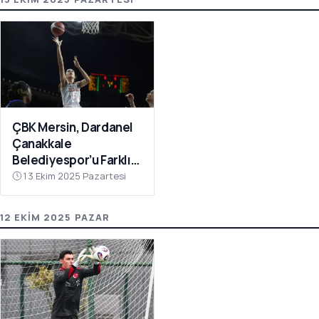
ÇBK Mersin, Dardanel
Çanakkale
Belediyespor’u Farklı
Geçti: 112-78
13 Ekim 2025 Pazartesi
12 EKIM 2025 PAZAR