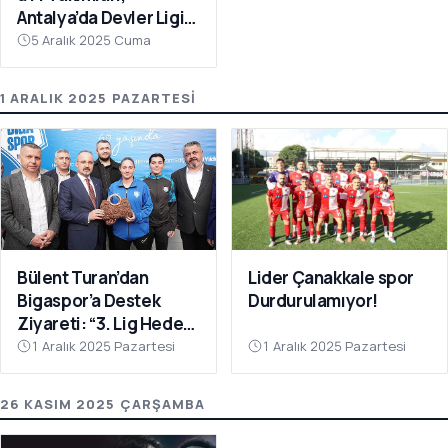
Antalya’da Devler Ligi
Sahnesinde!
5 Aralık 2025 Cuma
1 ARALIK 2025 PAZARTESI
Bülent Turan’dan
Lider Çanakkale spor
Bigaspor’a Destek
Durdurulamıyor!
Ziyareti: “3. Lig Hedefi
Çok Yakın”
1 Aralık 2025 Pazartesi
1 Aralık 2025 Pazartesi
26 KASIM 2025 ÇARŞAMBA