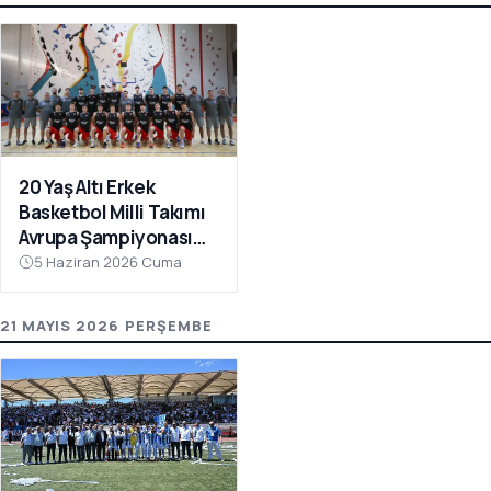
20 Yaş Altı Erkek
Basketbol Milli Takımı
Avrupa Şampiyonası
Hazırlıkları İçin
5 Haziran 2026 Cuma
Çanakkale’de Kampa
Girdi
21 MAYIS 2026 PERŞEMBE