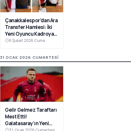
Çanakkalespor’dan Ara
Transfer Hamlesi: İki
Yeni Oyuncu Kadroya
Katıldı
6 Şubat 2026 Cuma
31 OCAK 2026 CUMARTESI
Gelir Gelmez Taraftarı
Mest Etti!
Galatasaray’ın Yeni
Transferi Noa Lang’dan
31 Ocak 2026 Cumartesi