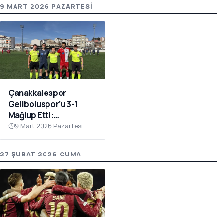
9 MART 2026 PAZARTESI
Çanakkalespor
Geliboluspor’u 3-1
Mağlup Etti:
Yenilmezlik Serisi 18
9 Mart 2026 Pazartesi
Maça Çıktı
27 ŞUBAT 2026 CUMA