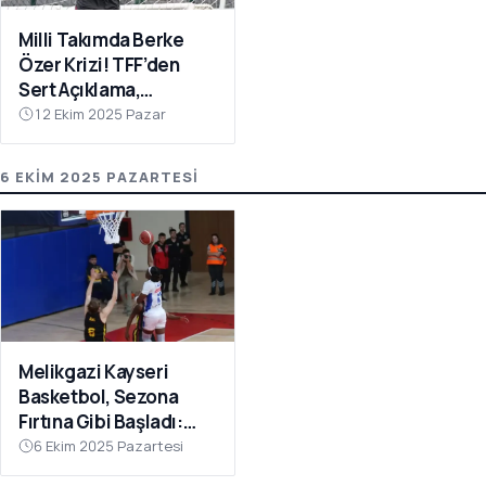
Milli Takımda Berke
Özer Krizi! TFF’den
Sert Açıklama,
Kaleciden Yanıt
12 Ekim 2025 Pazar
Gecikmedi
6 EKIM 2025 PAZARTESI
Melikgazi Kayseri
Basketbol, Sezona
Fırtına Gibi Başladı:
Dardanel Çanakkale’yi
6 Ekim 2025 Pazartesi
Farklı Geçti