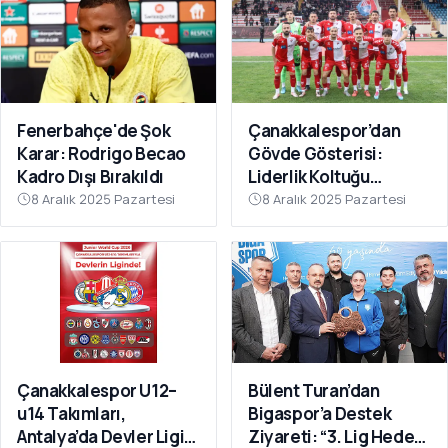
Fenerbahçe'de Şok
Çanakkalespor’dan
Karar: Rodrigo Becao
Gövde Gösterisi:
Kadro Dışı Bırakıldı
Liderlik Koltuğu
Bırakılmıyor!
8 Aralık 2025 Pazartesi
8 Aralık 2025 Pazartesi
Çanakkalespor U12–
Bülent Turan’dan
u14 Takımları,
Bigaspor’a Destek
Antalya’da Devler Ligi
Ziyareti: “3. Lig Hedefi