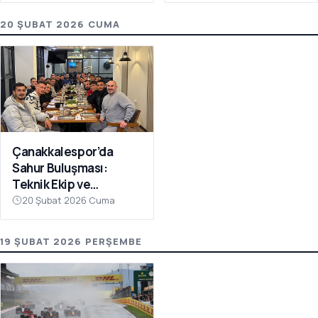
20 ŞUBAT 2026 CUMA
Çanakkalespor’da
Sahur Buluşması:
Teknik Ekip ve
Futbolcular Aynı
20 Şubat 2026 Cuma
Sofrada
19 ŞUBAT 2026 PERŞEMBE