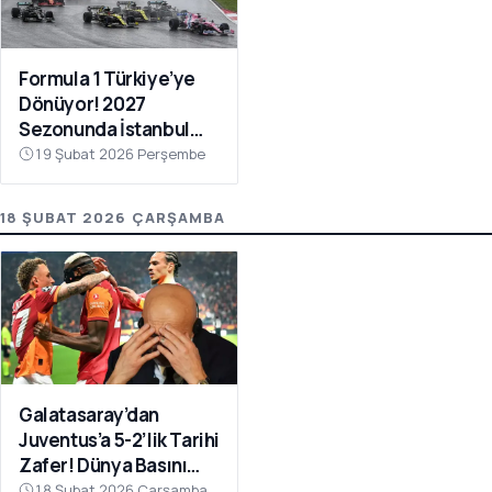
Formula 1 Türkiye’ye
Dönüyor! 2027
Sezonunda İstanbul
Park Takvimde
19 Şubat 2026 Perşembe
18 ŞUBAT 2026 ÇARŞAMBA
Galatasaray’dan
Juventus’a 5-2’lik Tarihi
Zafer! Dünya Basını
Manşetlere Taşıdı
18 Şubat 2026 Çarşamba