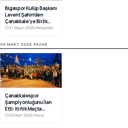
Bigaspor Kulüp Başkanı
Levent Şahin’den
Çanakkale’ye Birlik
Çağrısı
21 Mayıs 2026 Perşembe
29 MART 2026 PAZAR
Çanakkalespor
Şampiyonluğunu İlan
Etti: Kritik Maçta
Galibiyet Geldi
29 Mart 2026 Pazar