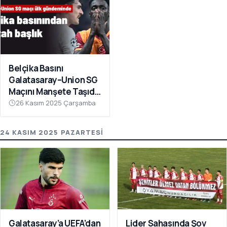
Belçika Basını
Galatasaray–Union SG
Maçını Manşete Taşıdı:
“50 Bin Türk’ü
26 Kasım 2025 Çarşamba
Susturdular”
24 KASIM 2025 PAZARTESI
Galatasaray’a UEFA’dan
Lider Sahasında Şov