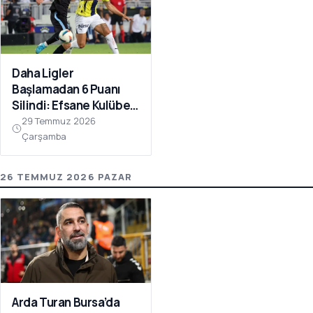
Daha Ligler
Başlamadan 6 Puanı
Silindi: Efsane Kulübe
FIFA Darbesi!
29 Temmuz 2026
Çarşamba
26 TEMMUZ 2026 PAZAR
Arda Turan Bursa’da