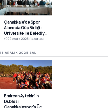
Çanakkale’de Spor
Alanında Güç Birliği:
Üniversite ile Belediye
Kulüpleri İş Birliği Yaptı
29 Aralık 2025 Pazartesi
16 ARALIK 2025 SALI
Emircan Aytekin’in
Dublesi
Çanakkalespor’a Üç