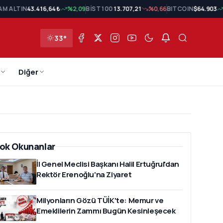
AM ALTIN
43.416,64 ₺
%2,09
BİST 100
13.707,21
%0,66
BITCOIN
$64.903
33°
Diğer
ok Okunanlar
İl Genel Meclisi Başkanı Halil Ertuğrul'dan
Rektör Erenoğlu'na Ziyaret
Milyonların Gözü TÜİK'te: Memur ve
Emeklilerin Zammı Bugün Kesinleşecek