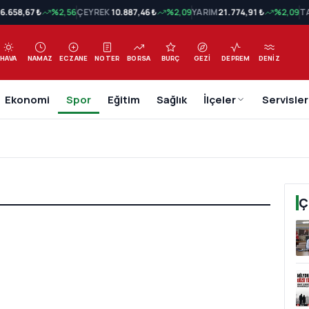
N
6.658,67 ₺
%2,56
ÇEYREK
10.887,46 ₺
%2,09
YARIM
21.774,91 ₺
%2,09
T
HAVA
NAMAZ
ECZANE
NOTER
BORSA
BURÇ
GEZI
DEPREM
DENIZ
Ekonomi
Spor
Eğitim
Sağlık
İlçeler
Servisler
Ç