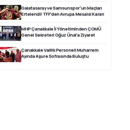
Galatasaray ve Samsunspor’un Maçları
Ertelendi! TFF’den Avrupa Mesaisi Kararı
MHP Çanakkale İl Yönetiminden ÇOMÜ
Genel Sekreteri Oğuz Ünal'a Ziyaret
Çanakkale Valilik Personeli Muharrem
Ayında Aşure Sofrasında Buluştu