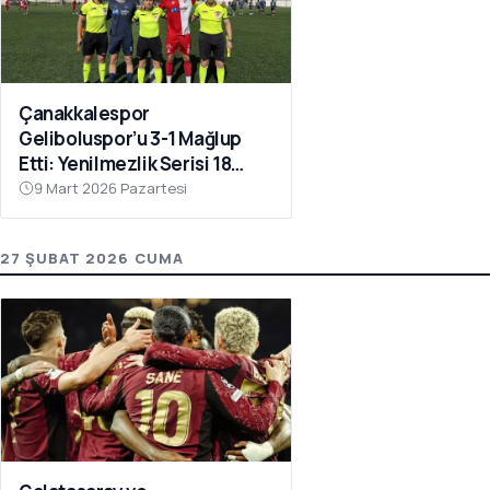
Çanakkalespor
Geliboluspor’u 3-1 Mağlup
Etti: Yenilmezlik Serisi 18
Maça Çıktı
9 Mart 2026 Pazartesi
27 ŞUBAT 2026 CUMA