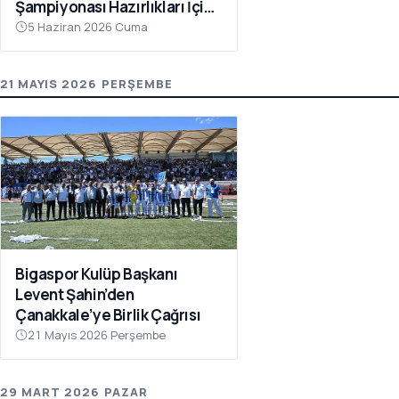
Şampiyonası Hazırlıkları İçin
Çanakkale’de Kampa Girdi
5 Haziran 2026 Cuma
21 MAYIS 2026 PERŞEMBE
Bigaspor Kulüp Başkanı
Levent Şahin’den
Çanakkale’ye Birlik Çağrısı
21 Mayıs 2026 Perşembe
29 MART 2026 PAZAR