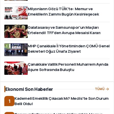
Milyonların Gözü TÜİK'te: Memur ve
Emeklilerin Zammı Bugün Kesinleşecek
Galatasaray ve Samsunspor’un Maçları
Ertelendi! TFF’den Avrupa Mesaisi Kararı
MHP Çanakkale İl Yönetiminden ÇOMÜ Genel
Sekreteri Oğuz Ünal'a Ziyaret
Çanakkale Valilik Personeli Muharrem Ayında
Aşure Sofrasında Buluştu
Ekonomi Son Haberler
TÜMÜ
Kademeli Emeklilik Çıkacak Mı? Meclis'te Son Durum
1
Belli Oldu!