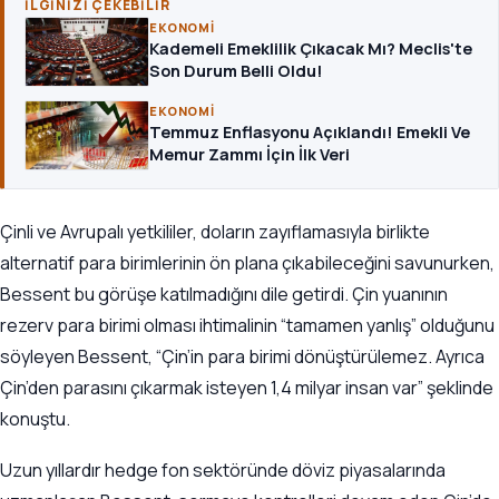
İLGINIZI ÇEKEBILIR
EKONOMI
Kademeli Emeklilik Çıkacak Mı? Meclis'te
Son Durum Belli Oldu!
EKONOMI
Temmuz Enflasyonu Açıklandı! Emekli Ve
Memur Zammı İçin İlk Veri
Çinli ve Avrupalı yetkililer, doların zayıflamasıyla birlikte
alternatif para birimlerinin ön plana çıkabileceğini savunurken,
Bessent bu görüşe katılmadığını dile getirdi. Çin yuanının
rezerv para birimi olması ihtimalinin “tamamen yanlış” olduğunu
söyleyen Bessent, “Çin’in para birimi dönüştürülemez. Ayrıca
Çin’den parasını çıkarmak isteyen 1,4 milyar insan var” şeklinde
konuştu.
Uzun yıllardır hedge fon sektöründe döviz piyasalarında