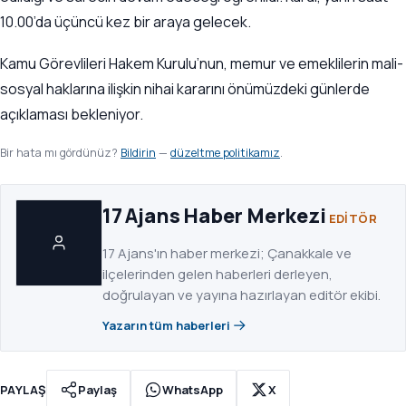
10.00’da üçüncü kez bir araya gelecek.
Kamu Görevlileri Hakem Kurulu’nun, memur ve emeklilerin mali-
sosyal haklarına ilişkin nihai kararını önümüzdeki günlerde
açıklaması bekleniyor.
Bir hata mı gördünüz?
Bildirin
—
düzeltme politikamız
.
17 Ajans Haber Merkezi
EDITÖR
17 Ajans'ın haber merkezi; Çanakkale ve
ilçelerinden gelen haberleri derleyen,
doğrulayan ve yayına hazırlayan editör ekibi.
Yazarın tüm haberleri
PAYLAŞ
Paylaş
WhatsApp
X