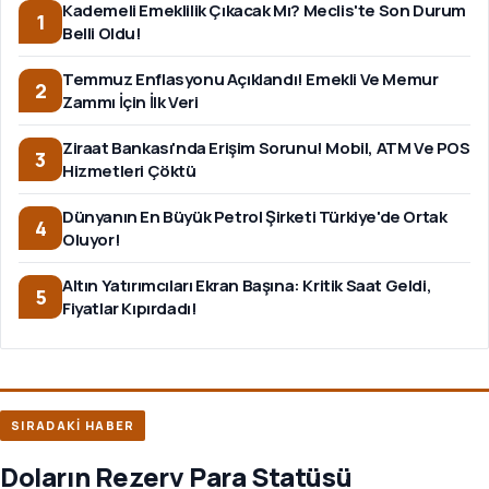
Kademeli Emeklilik Çıkacak Mı? Meclis'te Son Durum
1
Belli Oldu!
Temmuz Enflasyonu Açıklandı! Emekli Ve Memur
2
Zammı İçin İlk Veri
Ziraat Bankası'nda Erişim Sorunu! Mobil, ATM Ve POS
3
Hizmetleri Çöktü
Dünyanın En Büyük Petrol Şirketi Türkiye'de Ortak
4
Oluyor!
Altın Yatırımcıları Ekran Başına: Kritik Saat Geldi,
5
Fiyatlar Kıpırdadı!
SIRADAKİ HABER
Doların Rezerv Para Statüsü