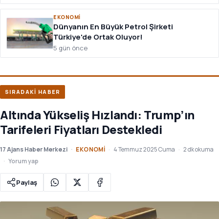
EKONOMI
Dünyanın En Büyük Petrol Şirketi
Türkiye'de Ortak Oluyor!
5 gün önce
SIRADAKİ HABER
Altında Yükseliş Hızlandı: Trump’ın
Tarifeleri Fiyatları Destekledi
17 Ajans Haber Merkezi
EKONOMI
4 Temmuz 2025 Cuma
2 dk okuma
Yorum yap
Paylaş