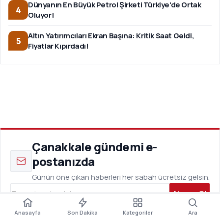
Dünyanın En Büyük Petrol Şirketi Türkiye'de Ortak
4
Oluyor!
Altın Yatırımcıları Ekran Başına: Kritik Saat Geldi,
5
Fiyatlar Kıpırdadı!
Çanakkale gündemi e-
postanızda
Günün öne çıkan haberleri her sabah ücretsiz gelsin.
Abone Ol
A±
Paylaş
Yorum
Boyut
Kaydet
Dinle
Anasayfa
Son Dakika
Kategoriler
Ara
KVKK aydınlatma metni
ni okudum, e-posta almayı