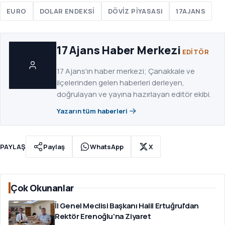
EURO
DOLAR ENDEKSI
DÖVIZ PIYASASI
17AJANS
17 Ajans Haber Merkezi
EDITÖR
17 Ajans'ın haber merkezi; Çanakkale ve
ilçelerinden gelen haberleri derleyen,
doğrulayan ve yayına hazırlayan editör ekibi.
Yazarın tüm haberleri
PAYLAŞ
Paylaş
WhatsApp
X
Çok Okunanlar
İl Genel Meclisi Başkanı Halil Ertuğrul'dan
Rektör Erenoğlu'na Ziyaret