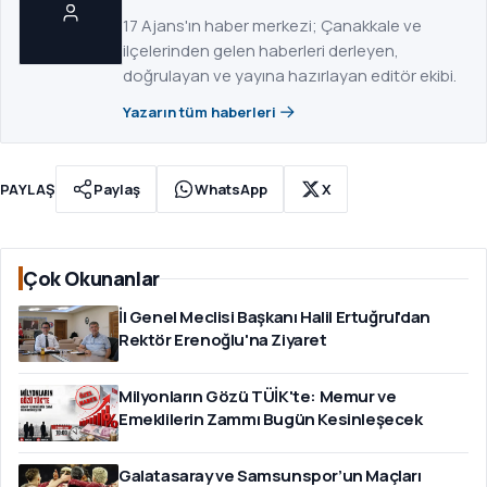
17 Ajans'ın haber merkezi; Çanakkale ve
ilçelerinden gelen haberleri derleyen,
doğrulayan ve yayına hazırlayan editör ekibi.
Yazarın tüm haberleri
PAYLAŞ
Paylaş
WhatsApp
X
Çok Okunanlar
İl Genel Meclisi Başkanı Halil Ertuğrul'dan
Rektör Erenoğlu'na Ziyaret
Milyonların Gözü TÜİK'te: Memur ve
Emeklilerin Zammı Bugün Kesinleşecek
Galatasaray ve Samsunspor’un Maçları