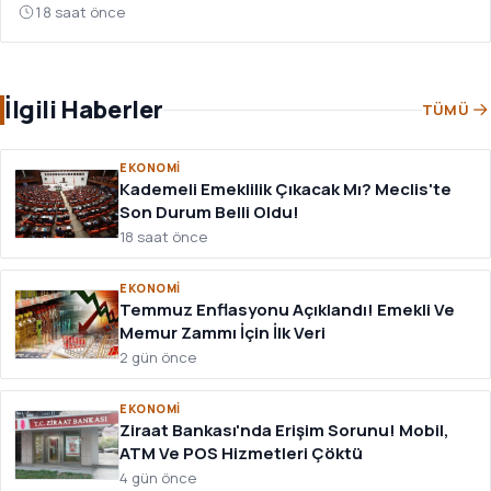
18 saat önce
İlgili Haberler
TÜMÜ
EKONOMI
Kademeli Emeklilik Çıkacak Mı? Meclis'te
Son Durum Belli Oldu!
18 saat önce
EKONOMI
Temmuz Enflasyonu Açıklandı! Emekli Ve
Memur Zammı İçin İlk Veri
2 gün önce
EKONOMI
Ziraat Bankası'nda Erişim Sorunu! Mobil,
ATM Ve POS Hizmetleri Çöktü
4 gün önce