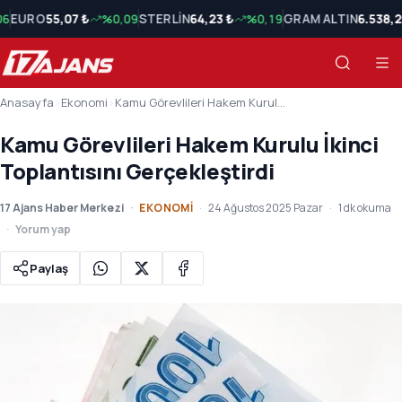
06
EURO
55,07 ₺
%0,09
STERLİN
64,23 ₺
%0,19
GRAM ALTIN
6.538,2
Anasayfa
›
Ekonomi
›
Kamu Görevlileri Hakem Kurulu İkinci Toplantısını Gerçekleştirdi
Kamu Görevlileri Hakem Kurulu İkinci
Toplantısını Gerçekleştirdi
17 Ajans Haber Merkezi
EKONOMI
24 Ağustos 2025 Pazar
1 dk okuma
Yorum yap
Paylaş