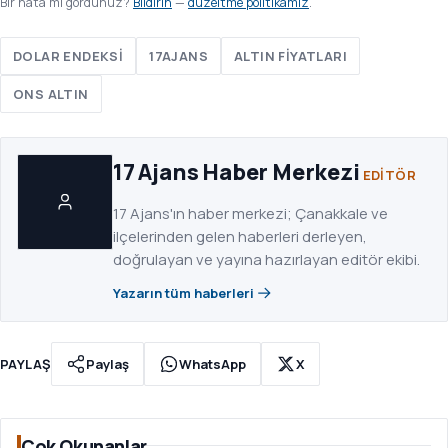
Bir hata mı gördünüz?
Bildirin
—
düzeltme politikamız
.
DOLAR ENDEKSI
17AJANS
ALTIN FIYATLARI
ONS ALTIN
17 Ajans Haber Merkezi
EDITÖR
17 Ajans'ın haber merkezi; Çanakkale ve
ilçelerinden gelen haberleri derleyen,
doğrulayan ve yayına hazırlayan editör ekibi.
Yazarın tüm haberleri
PAYLAŞ
Paylaş
WhatsApp
X
Çok Okunanlar