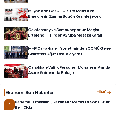
Milyonların Gözü TÜİK'te: Memur ve
Emeklilerin Zammı Bugün Kesinleşecek
Galatasaray ve Samsunspor’un Maçları
Ertelendi! TFF’den Avrupa Mesaisi Kararı
MHP Çanakkale İl Yönetiminden ÇOMÜ Genel
Sekreteri Oğuz Ünal'a Ziyaret
Çanakkale Valilik Personeli Muharrem Ayında
Aşure Sofrasında Buluştu
Ekonomi Son Haberler
TÜMÜ
Kademeli Emeklilik Çıkacak Mı? Meclis'te Son Durum
1
Belli Oldu!