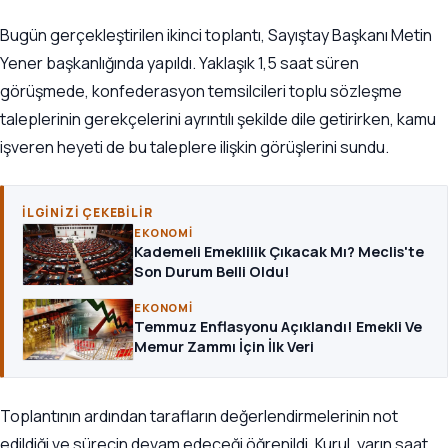
Bugün gerçekleştirilen ikinci toplantı, Sayıştay Başkanı Metin
Yener başkanlığında yapıldı. Yaklaşık 1,5 saat süren
görüşmede, konfederasyon temsilcileri toplu sözleşme
taleplerinin gerekçelerini ayrıntılı şekilde dile getirirken, kamu
işveren heyeti de bu taleplere ilişkin görüşlerini sundu.
İLGINIZI ÇEKEBILIR
EKONOMI
Kademeli Emeklilik Çıkacak Mı? Meclis'te
Son Durum Belli Oldu!
EKONOMI
Temmuz Enflasyonu Açıklandı! Emekli Ve
Memur Zammı İçin İlk Veri
Toplantının ardından tarafların değerlendirmelerinin not
edildiği ve sürecin devam edeceği öğrenildi. Kurul, yarın saat