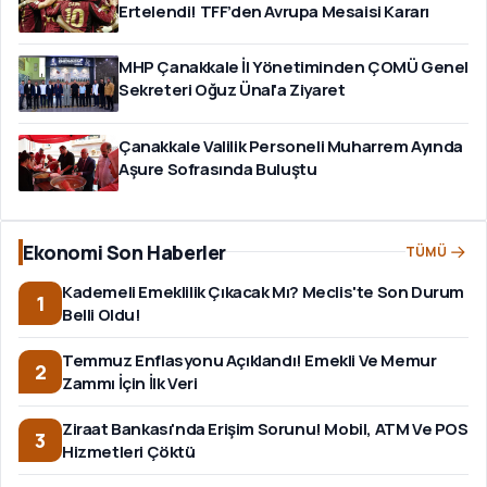
Ertelendi! TFF’den Avrupa Mesaisi Kararı
MHP Çanakkale İl Yönetiminden ÇOMÜ Genel
Sekreteri Oğuz Ünal'a Ziyaret
Çanakkale Valilik Personeli Muharrem Ayında
Aşure Sofrasında Buluştu
Ekonomi Son Haberler
TÜMÜ
Kademeli Emeklilik Çıkacak Mı? Meclis'te Son Durum
1
Belli Oldu!
Temmuz Enflasyonu Açıklandı! Emekli Ve Memur
2
Zammı İçin İlk Veri
Ziraat Bankası'nda Erişim Sorunu! Mobil, ATM Ve POS
3
Hizmetleri Çöktü