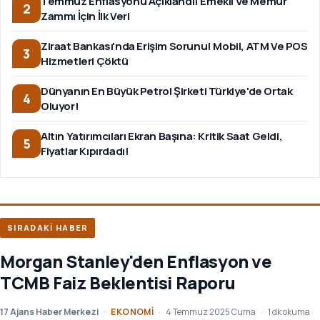
Temmuz Enflasyonu Açıklandı! Emekli Ve Memur
2
Zammı İçin İlk Veri
Ziraat Bankası'nda Erişim Sorunu! Mobil, ATM Ve POS
3
Hizmetleri Çöktü
Dünyanın En Büyük Petrol Şirketi Türkiye'de Ortak
4
Oluyor!
Altın Yatırımcıları Ekran Başına: Kritik Saat Geldi,
5
Fiyatlar Kıpırdadı!
SIRADAKİ HABER
Morgan Stanley'den Enflasyon ve
TCMB Faiz Beklentisi Raporu
17 Ajans Haber Merkezi
EKONOMI
4 Temmuz 2025 Cuma
1 dk okuma