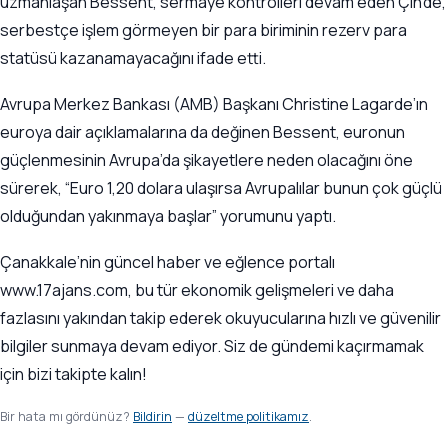
uzmanlaşan Bessent, sermaye kontrolleri devam eden Çin’de,
serbestçe işlem görmeyen bir para biriminin rezerv para
statüsü kazanamayacağını ifade etti.
Avrupa Merkez Bankası (AMB) Başkanı Christine Lagarde’ın
euroya dair açıklamalarına da değinen Bessent, euronun
güçlenmesinin Avrupa’da şikayetlere neden olacağını öne
sürerek, “Euro 1,20 dolara ulaşırsa Avrupalılar bunun çok güçlü
olduğundan yakınmaya başlar” yorumunu yaptı.
Çanakkale’nin güncel haber ve eğlence portalı
www.17ajans.com, bu tür ekonomik gelişmeleri ve daha
fazlasını yakından takip ederek okuyucularına hızlı ve güvenilir
bilgiler sunmaya devam ediyor. Siz de gündemi kaçırmamak
için bizi takipte kalın!
Bir hata mı gördünüz?
Bildirin
—
düzeltme politikamız
.