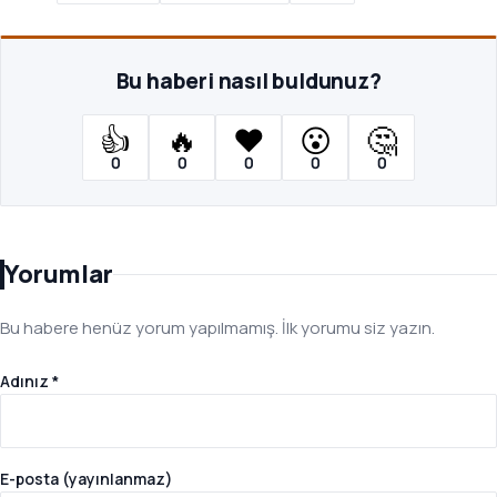
Bu haberi nasıl buldunuz?
👍
🔥
❤️
😮
🤔
0
0
0
0
0
Yorumlar
Bu habere henüz yorum yapılmamış. İlk yorumu siz yazın.
Adınız *
E-posta (yayınlanmaz)