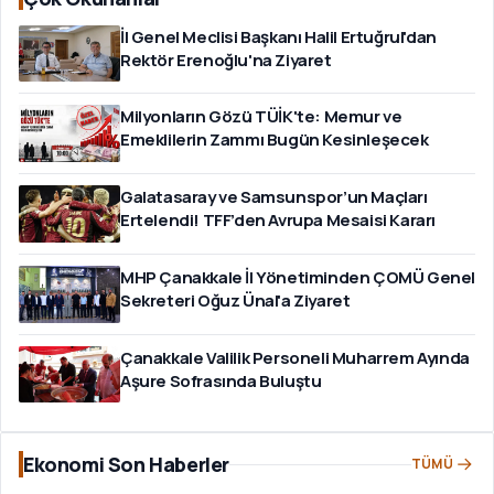
İl Genel Meclisi Başkanı Halil Ertuğrul'dan
Rektör Erenoğlu'na Ziyaret
Milyonların Gözü TÜİK'te: Memur ve
Emeklilerin Zammı Bugün Kesinleşecek
Galatasaray ve Samsunspor’un Maçları
Ertelendi! TFF’den Avrupa Mesaisi Kararı
MHP Çanakkale İl Yönetiminden ÇOMÜ Genel
Sekreteri Oğuz Ünal'a Ziyaret
Çanakkale Valilik Personeli Muharrem Ayında
Aşure Sofrasında Buluştu
Ekonomi Son Haberler
TÜMÜ