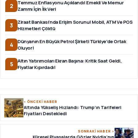
Temmuz Enflasyonu Açıklandı! Emekli Ve Memur
2
Zammı İçin İlk Veri
Ziraat Bankası'nda Erişim Sorunu! Mobil, ATM Ve POS
3
Hizmetleri Çöktü
Dünyanın En Büyük Petrol Şirketi Türkiye'de Ortak
4
Oluyor!
Altın Yatırımcıları Ekran Başına: Kritik Saat Geldi,
5
Fiyatlar Kıpırdadı!
‹ ÖNCEKİ HABER
Altında Yükseliş Hızlandı: Trump’ın Tarifeleri
Fiyatları Destekledi
SONRAKİ HABER ›
Küresel Piyasalarda Gözler Nvidia’nın