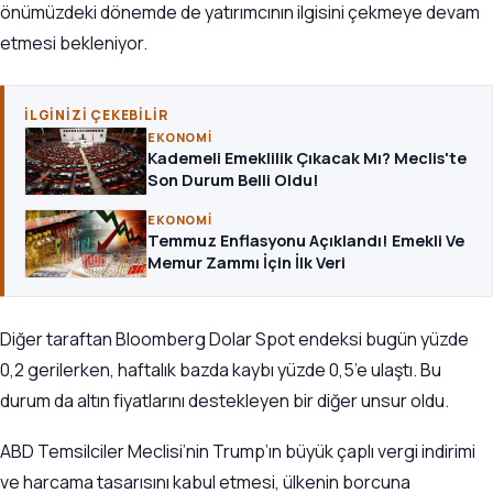
önümüzdeki dönemde de yatırımcının ilgisini çekmeye devam
etmesi bekleniyor.
İLGINIZI ÇEKEBILIR
EKONOMI
Kademeli Emeklilik Çıkacak Mı? Meclis'te
Son Durum Belli Oldu!
EKONOMI
Temmuz Enflasyonu Açıklandı! Emekli Ve
Memur Zammı İçin İlk Veri
Diğer taraftan Bloomberg Dolar Spot endeksi bugün yüzde
0,2 gerilerken, haftalık bazda kaybı yüzde 0,5’e ulaştı. Bu
durum da altın fiyatlarını destekleyen bir diğer unsur oldu.
ABD Temsilciler Meclisi’nin Trump’ın büyük çaplı vergi indirimi
ve harcama tasarısını kabul etmesi, ülkenin borcuna