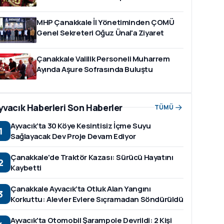
MHP Çanakkale İl Yönetiminden ÇOMÜ
Genel Sekreteri Oğuz Ünal'a Ziyaret
Çanakkale Valilik Personeli Muharrem
Ayında Aşure Sofrasında Buluştu
yvacık Haberleri Son Haberler
TÜMÜ
Ayvacık’ta 30 Köye Kesintisiz İçme Suyu
1
Sağlayacak Dev Proje Devam Ediyor
Çanakkale'de Traktör Kazası: Sürücü Hayatını
2
Kaybetti
Çanakkale Ayvacık’ta Otluk Alan Yangını
3
Korkuttu: Alevler Evlere Sıçramadan Söndürüldü
Ayvacık'ta Otomobil Şarampole Devrildi: 2 Kişi