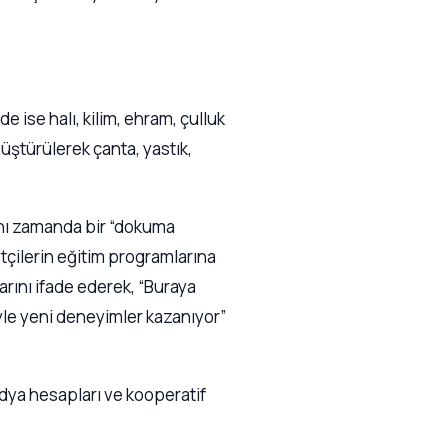
 ise halı, kilim, ehram, çulluk
üştürülerek çanta, yastık,
aynı zamanda bir “dokuma
tçilerin eğitim programlarına
larını ifade ederek, “Buraya
yle yeni deneyimler kazanıyor”
edya hesapları ve kooperatif