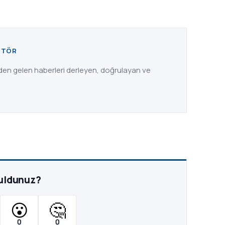
ITÖR
nden gelen haberleri derleyen, doğrulayan ve
buldunuz?
😮
🤔
0
0