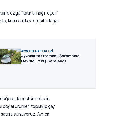
sine özgü “katır tırnağı reçeli”
şte, kuru bakla ve çeşitli doğal
AYVACIK HABERLERI
Ayvacık'ta Otomobil Şarampole
Devrildi: 2 Kişi Yaralandı
 değere dönüştürmek için
bi doğal ürünleri toplayıp çay
 satışa sunuyoruz. Ayrıca