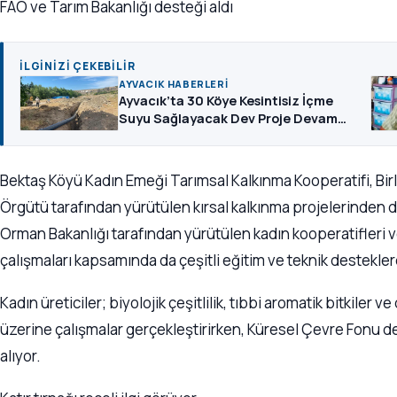
FAO ve Tarım Bakanlığı desteği aldı
İLGINIZI ÇEKEBILIR
AYVACIK HABERLERI
Ayvacık’ta 30 Köye Kesintisiz İçme
Suyu Sağlayacak Dev Proje Devam
Ediyor
Bektaş Köyü Kadın Emeği Tarımsal Kalkınma Kooperatifi, Birl
Örgütü tarafından yürütülen kırsal kalkınma projelerinden d
Orman Bakanlığı tarafından yürütülen kadın kooperatifleri v
çalışmaları kapsamında da çeşitli eğitim ve teknik destekler
Kadın üreticiler; biyolojik çeşitlilik, tıbbi aromatik bitkiler
üzerine çalışmalar gerçekleştirirken, Küresel Çevre Fonu des
alıyor.