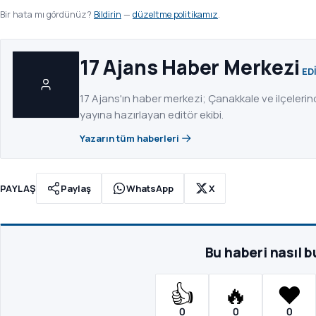
Bir hata mı gördünüz?
Bildirin
—
düzeltme politikamız
.
17 Ajans Haber Merkezi
ED
17 Ajans'ın haber merkezi; Çanakkale ve ilçeleri
yayına hazırlayan editör ekibi.
Yazarın tüm haberleri
PAYLAŞ
Paylaş
WhatsApp
X
Bu haberi nasıl 
👍
🔥
❤️
0
0
0