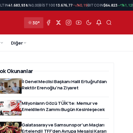
LTIN
41.683,93 ₺
%0,00
BİST 100
13.676,77
%0,19
BITCOIN
$64.823
%1,12
30°
Diğer
ok Okunanlar
İl Genel Meclisi Başkanı Halil Ertuğrul'dan
Rektör Erenoğlu'na Ziyaret
Milyonların Gözü TÜİK'te: Memur ve
Emeklilerin Zammı Bugün Kesinleşecek
Galatasaray ve Samsunspor’un Maçları
Ertelendi! TFF’den Avrupa Mesaisi Kararı