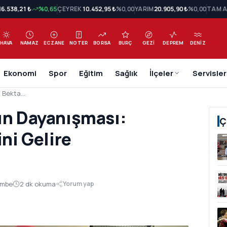
N
6.538,21 ₺
%0,65
ÇEYREK
10.452,95 ₺
%0,00
YARIM
20.905,90 ₺
%0,00
TAM A
HAVA
NAMAZ
ECZANE
NOTER
BORSA
BURÇ
GEZI
DEPREM
DENIZ
Ekonomi
Spor
Eğitim
Sağlık
İlçeler
Servisler
Kaz Dağları Eteklerinde Kadın Dayanışması: Bektaşlı Kadınlar Ürettiklerini Gelire Dönüştürüyor
dın Dayanışması:
Ç
ini Gelire
embe
2 dk okuma
Yorum yap