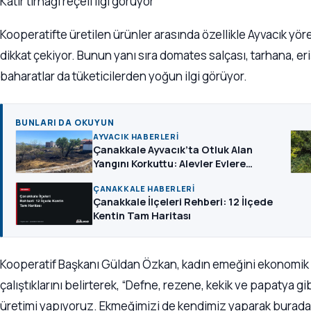
Katır tırnağı reçeli ilgi görüyor
Kooperatifte üretilen ürünler arasında özellikle Ayvacık yöre
dikkat çekiyor. Bunun yanı sıra domates salçası, tarhana, eri
baharatlar da tüketicilerden yoğun ilgi görüyor.
BUNLARI DA OKUYUN
AYVACIK HABERLERI
Çanakkale Ayvacık’ta Otluk Alan
Yangını Korkuttu: Alevler Evlere
Sıçramadan Söndürüldü
ÇANAKKALE HABERLERI
Çanakkale İlçeleri Rehberi: 12 İlçede
Kentin Tam Haritası
Kooperatif Başkanı Güldan Özkan, kadın emeğini ekonomik
çalıştıklarını belirterek, “Defne, rezene, kekik ve papatya gi
üretimi yapıyoruz. Ekmeğimizi de kendimiz yaparak burada