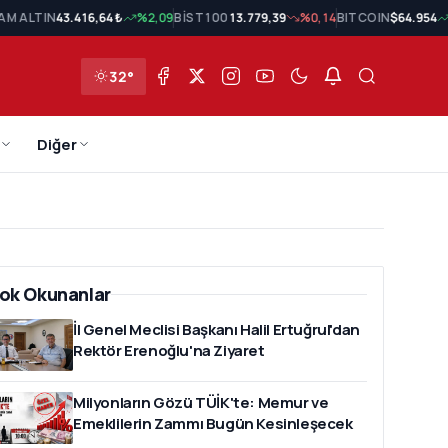
AM ALTIN
43.416,64 ₺
%2,09
BİST 100
13.779,39
%0,14
BITCOIN
$64.954
32°
Diğer
ok Okunanlar
İl Genel Meclisi Başkanı Halil Ertuğrul'dan
Rektör Erenoğlu'na Ziyaret
Milyonların Gözü TÜİK'te: Memur ve
Emeklilerin Zammı Bugün Kesinleşecek