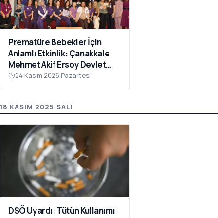
Prematüre Bebekler İçin
Anlamlı Etkinlik: Çanakkale
Mehmet Akif Ersoy Devlet
Hastanesinde Farkındalık
24 Kasım 2025 Pazartesi
Programı
18 KASIM 2025 SALI
DSÖ Uyardı: Tütün Kullanımı