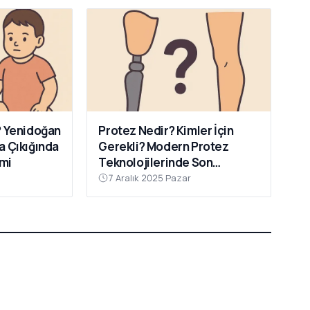
? Yenidoğan
Protez Nedir? Kimler İçin
a Çıkığında
Gerekli? Modern Protez
emi
Teknolojilerinde Son
Gelişmeler
7 Aralık 2025 Pazar