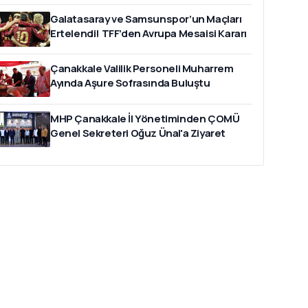
Galatasaray ve Samsunspor’un Maçları
Ertelendi! TFF’den Avrupa Mesaisi Kararı
Çanakkale Valilik Personeli Muharrem
Ayında Aşure Sofrasında Buluştu
MHP Çanakkale İl Yönetiminden ÇOMÜ
Genel Sekreteri Oğuz Ünal'a Ziyaret