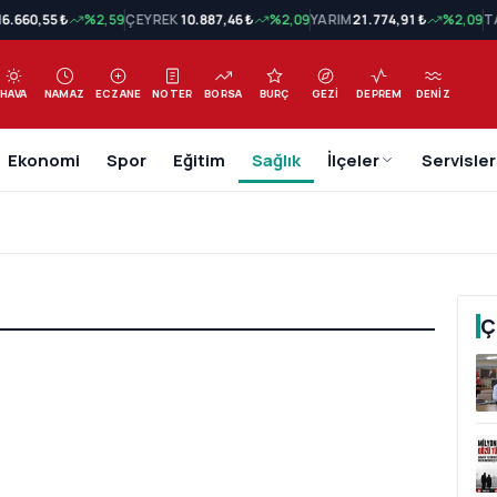
N
6.660,55 ₺
%2,59
ÇEYREK
10.887,46 ₺
%2,09
YARIM
21.774,91 ₺
%2,09
T
HAVA
NAMAZ
ECZANE
NOTER
BORSA
BURÇ
GEZI
DEPREM
DENIZ
Ekonomi
Spor
Eğitim
Sağlık
İlçeler
Servisler
Ç