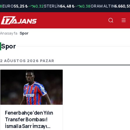
8
EURO
55,25 ₺
%0,32
STERLİN
64,48 ₺
%0,38
GRAM ALTIN
6.660,5
Anasayfa
›
Spor
Spor
Spor Son Haberler
2 AĞUSTOS 2026 PAZAR
Fenerbahçe'den Yılın
Transfer Bombası!
İsmaila Sarr İmzayı