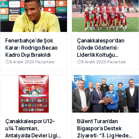
Fenerbahçe'de Şok
Çanakkalespor’dan
Karar: Rodrigo Becao
Gövde Gösterisi:
Kadro Dışı Bırakıldı
Liderlik Koltuğu
Bırakılmıyor!
8 Aralık 2025 Pazartesi
8 Aralık 2025 Pazartesi
Çanakkalespor U12–
Bülent Turan’dan
u14 Takımları,
Bigaspor’a Destek
Antalya’da Devler Ligi
Ziyareti: “3. Lig Hedefi