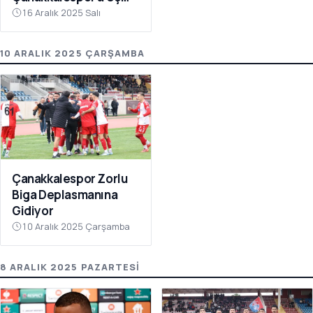
Puanı Getirdi
16 Aralık 2025 Salı
10 ARALIK 2025 ÇARŞAMBA
Çanakkalespor Zorlu
Biga Deplasmanına
Gidiyor
10 Aralık 2025 Çarşamba
8 ARALIK 2025 PAZARTESI