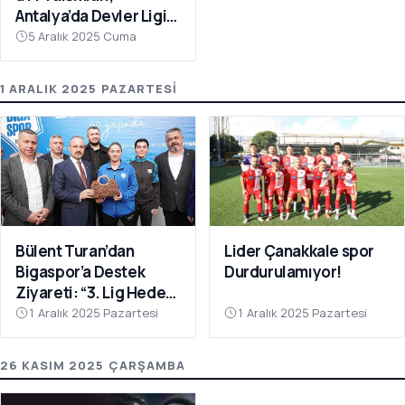
Antalya’da Devler Ligi
Sahnesinde!
5 Aralık 2025 Cuma
1 ARALIK 2025 PAZARTESI
Bülent Turan’dan
Lider Çanakkale spor
Bigaspor’a Destek
Durdurulamıyor!
Ziyareti: “3. Lig Hedefi
Çok Yakın”
1 Aralık 2025 Pazartesi
1 Aralık 2025 Pazartesi
26 KASIM 2025 ÇARŞAMBA