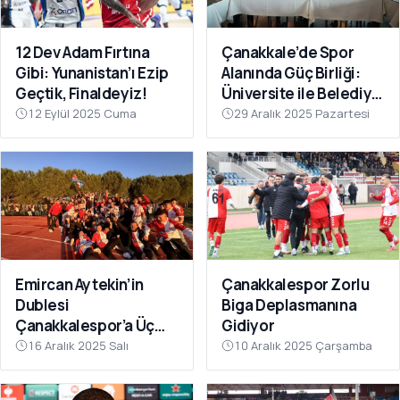
12 Dev Adam Fırtına
Çanakkale’de Spor
Gibi: Yunanistan’ı Ezip
Alanında Güç Birliği:
Geçtik, Finaldeyiz!
Üniversite ile Belediye
Kulüpleri İş Birliği Yaptı
12 Eylül 2025 Cuma
29 Aralık 2025 Pazartesi
Emircan Aytekin’in
Çanakkalespor Zorlu
Dublesi
Biga Deplasmanına
Çanakkalespor’a Üç
Gidiyor
Puanı Getirdi
16 Aralık 2025 Salı
10 Aralık 2025 Çarşamba