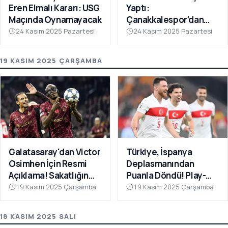
Eren Elmalı Kararı: USG
Yaptı:
Maçında Oynamayacak
Çanakkalespor’dan
Farklı Galibiyet
24 Kasım 2025 Pazartesi
24 Kasım 2025 Pazartesi
19 KASIM 2025 ÇARŞAMBA
Galatasaray'dan Victor
Türkiye, İspanya
Osimhen İçin Resmi
Deplasmanından
Açıklama! Sakatlığın
Puanla Döndü! Play-
Son Durumu Belli Oldu
Off Öncesi Moral: 2-2
19 Kasım 2025 Çarşamba
19 Kasım 2025 Çarşamba
18 KASIM 2025 SALI