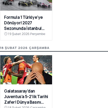
Formula 1 Türkiye’ye
Dönüyor! 2027
Sezonunda İstanbul
Park Takvimde
19 Şubat 2026 Perşembe
18 ŞUBAT 2026 ÇARŞAMBA
Galatasaray’dan
Juventus’a 5-2’lik Tarihi
Zafer! Dünya Basını
Manşetlere Taşıdı
18 Şubat 2026 Çarşamba