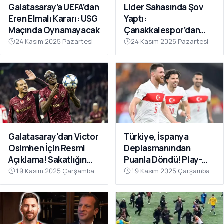
Galatasaray’a UEFA’dan
Lider Sahasında Şov
Eren Elmalı Kararı: USG
Yaptı:
Maçında Oynamayacak
Çanakkalespor’dan
Farklı Galibiyet
24 Kasım 2025 Pazartesi
24 Kasım 2025 Pazartesi
Galatasaray'dan Victor
Türkiye, İspanya
Osimhen İçin Resmi
Deplasmanından
Açıklama! Sakatlığın
Puanla Döndü! Play-
Son Durumu Belli Oldu
Off Öncesi Moral: 2-2
19 Kasım 2025 Çarşamba
19 Kasım 2025 Çarşamba