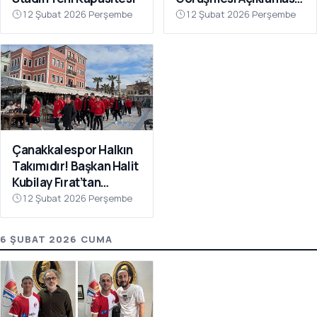
“Galatasaray’ı Bu Tür
12 Şubat 2026 Perşembe
12 Şubat 2026 Perşembe
İddialarla
İlişkilendirmeyin”
Çanakkalespor Halkın
Takımıdır! Başkan Halit
Kubilay Fırat’tan
Anlamlı Buluşma
12 Şubat 2026 Perşembe
6 ŞUBAT 2026 CUMA