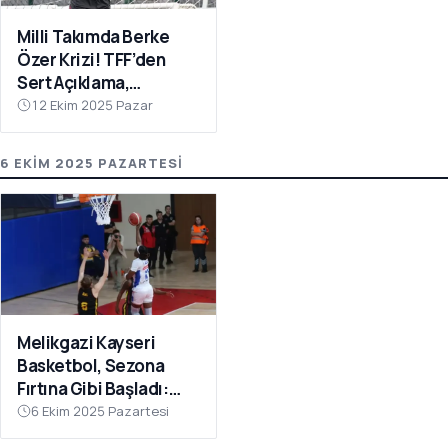
Milli Takımda Berke
Özer Krizi! TFF’den
Sert Açıklama,
Kaleciden Yanıt
12 Ekim 2025 Pazar
Gecikmedi
6 EKIM 2025 PAZARTESI
Melikgazi Kayseri
Basketbol, Sezona
Fırtına Gibi Başladı:
Dardanel Çanakkale’yi
6 Ekim 2025 Pazartesi
Farklı Geçti