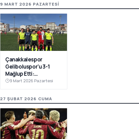
9 MART 2026 PAZARTESI
Çanakkalespor
Geliboluspor’u 3-1
Mağlup Etti:
Yenilmezlik Serisi 18
9 Mart 2026 Pazartesi
Maça Çıktı
27 ŞUBAT 2026 CUMA