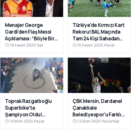
Menajer George
Türkiye’de Kırmızı Kart
Gardi’den Flaş Messi
Rekoru! BAL Maçında
Açıklaması: “Böyle Bir
Tam 24 Kişi Sahadan
Fırsat Olursa,
Atıldı
18 Kasım 2025 Salı
16 Kasım 2025 Pazar
Galatasaray İçin
Faydalı Olabilir”
Toprak Razgatlıoğlu
ÇBK Mersin, Dardanel
Superbike’ta
Çanakkale
Şampiyon Oldu!
Belediyespor’u Farklı
Rakibinin Skandal
Geçti: 112-78
19 Ekim 2025 Pazar
13 Ekim 2025 Pazartesi
Hamlesi Tepki Çekti