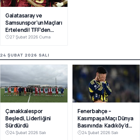
Galatasaray ve
Samsunspor’un Maçları
Ertelendi! TFF’den
Avrupa Mesaisi Kararı
27 Şubat 2026 Cuma
24 ŞUBAT 2026 SALI
Fenerbahçe –
Çanakkalespor
Kasımpaşa Maçı Dünya
Beşledi, Liderliğini
Basınında: Kadıköy’de
Sürdürdü
Büyük Şok
24 Şubat 2026 Salı
24 Şubat 2026 Salı