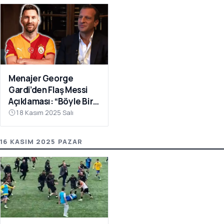
Menajer George
Gardi’den Flaş Messi
Açıklaması: “Böyle Bir
Fırsat Olursa,
18 Kasım 2025 Salı
Galatasaray İçin
Faydalı Olabilir”
16 KASIM 2025 PAZAR