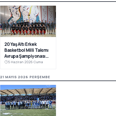
20 Yaş Altı Erkek
Basketbol Milli Takımı
Avrupa Şampiyonası
Hazırlıkları İçin
5 Haziran 2026 Cuma
Çanakkale’de Kampa
Girdi
21 MAYIS 2026 PERŞEMBE