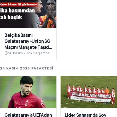
Belçika Basını
Galatasaray–Union SG
Maçını Manşete Taşıdı:
“50 Bin Türk’ü
26 Kasım 2025 Çarşamba
Susturdular”
24 KASIM 2025 PAZARTESI
Galatasaray’a UEFA’dan
Lider Sahasında Şov