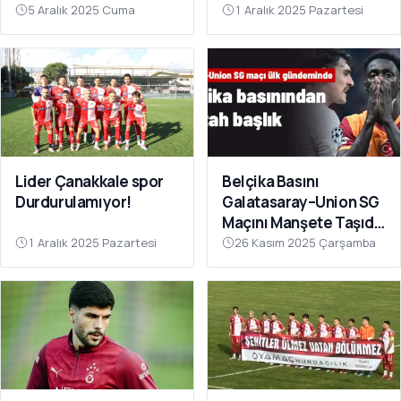
Sahnesinde!
Çok Yakın”
5 Aralık 2025 Cuma
1 Aralık 2025 Pazartesi
Lider Çanakkale spor
Belçika Basını
Durdurulamıyor!
Galatasaray–Union SG
Maçını Manşete Taşıdı:
“50 Bin Türk’ü
1 Aralık 2025 Pazartesi
26 Kasım 2025 Çarşamba
Susturdular”