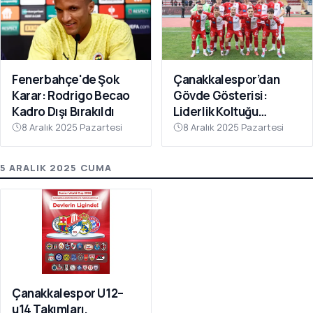
Fenerbahçe'de Şok
Çanakkalespor’dan
Karar: Rodrigo Becao
Gövde Gösterisi:
Kadro Dışı Bırakıldı
Liderlik Koltuğu
Bırakılmıyor!
8 Aralık 2025 Pazartesi
8 Aralık 2025 Pazartesi
5 ARALIK 2025 CUMA
Çanakkalespor U12–
u14 Takımları,