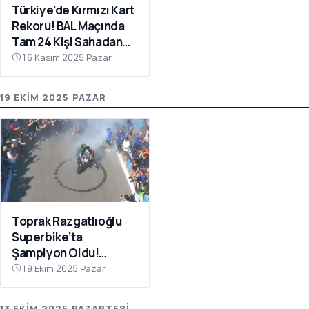
Türkiye’de Kırmızı Kart
Rekoru! BAL Maçında
Tam 24 Kişi Sahadan
Atıldı
16 Kasım 2025 Pazar
19 EKIM 2025 PAZAR
Toprak Razgatlıoğlu
Superbike’ta
Şampiyon Oldu!
Rakibinin Skandal
19 Ekim 2025 Pazar
Hamlesi Tepki Çekti
13 EKIM 2025 PAZARTESI