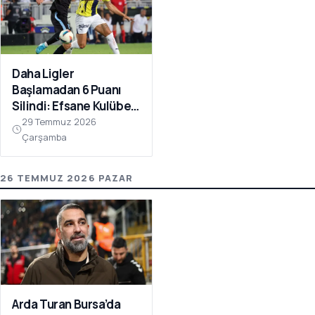
Daha Ligler
Başlamadan 6 Puanı
Silindi: Efsane Kulübe
FIFA Darbesi!
29 Temmuz 2026
Çarşamba
26 TEMMUZ 2026 PAZAR
Arda Turan Bursa’da