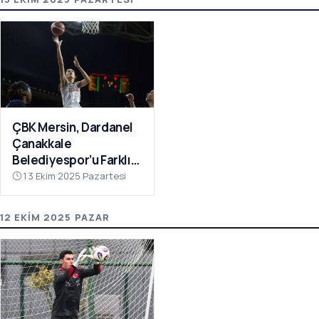
ÇBK Mersin, Dardanel
Çanakkale
Belediyespor’u Farklı
Geçti: 112-78
13 Ekim 2025 Pazartesi
12 EKIM 2025 PAZAR