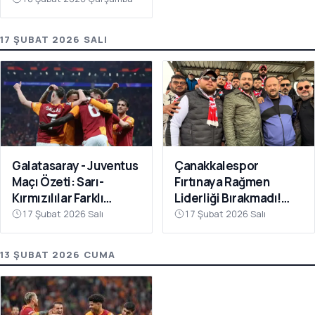
17 ŞUBAT 2026 SALI
Galatasaray - Juventus
Çanakkalespor
Maçı Özeti: Sarı-
Fırtınaya Rağmen
Kırmızılılar Farklı
Liderliği Bırakmadı!
Kazandı
Bayramiç
17 Şubat 2026 Salı
17 Şubat 2026 Salı
Deplasmanında Kritik 3
Puan
13 ŞUBAT 2026 CUMA