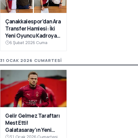
Çanakkalespor’dan Ara
Transfer Hamlesi: İki
Yeni Oyuncu Kadroya
Katıldı
6 Şubat 2026 Cuma
31 OCAK 2026 CUMARTESI
Gelir Gelmez Taraftarı
Mest Etti!
Galatasaray’ın Yeni
Transferi Noa Lang’dan
31 Ocak 2026 Cumartesi