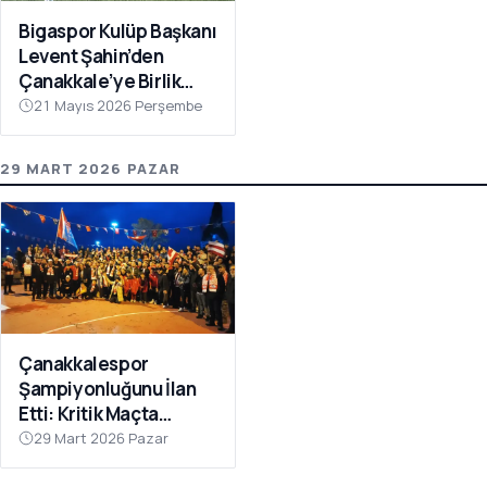
Bigaspor Kulüp Başkanı
Levent Şahin’den
Çanakkale’ye Birlik
Çağrısı
21 Mayıs 2026 Perşembe
29 MART 2026 PAZAR
Çanakkalespor
Şampiyonluğunu İlan
Etti: Kritik Maçta
Galibiyet Geldi
29 Mart 2026 Pazar