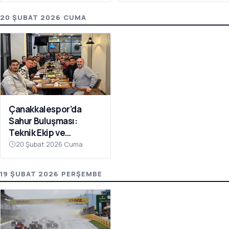
20 ŞUBAT 2026 CUMA
Çanakkalespor’da
Sahur Buluşması:
Teknik Ekip ve
Futbolcular Aynı
20 Şubat 2026 Cuma
Sofrada
19 ŞUBAT 2026 PERŞEMBE