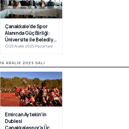
Çanakkale’de Spor
Alanında Güç Birliği:
Üniversite ile Belediye
Kulüpleri İş Birliği Yaptı
29 Aralık 2025 Pazartesi
16 ARALIK 2025 SALI
Emircan Aytekin’in
Dublesi
Çanakkalespor’a Üç