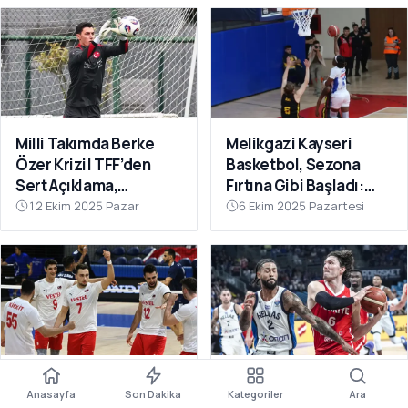
Milli Takımda Berke
Melikgazi Kayseri
Özer Krizi! TFF’den
Basketbol, Sezona
Sert Açıklama,
Fırtına Gibi Başladı:
Kaleciden Yanıt
Dardanel Çanakkale’yi
12 Ekim 2025 Pazar
6 Ekim 2025 Pazartesi
Gecikmedi
Farklı Geçti
Filenin Efeleri Dünya
12 Dev Adam Fırtına
Anasayfa
Son Dakika
Kategoriler
Ara
Şampiyonası’nda 2’de
Gibi: Yunanistan’ı Ezip