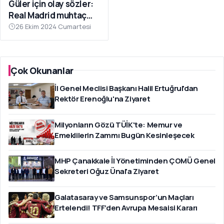
Güler için olay sözler:
Real Madrid muhtaç
mı? Tesise sokmaz
26 Ekim 2024 Cumartesi
Çok Okunanlar
İl Genel Meclisi Başkanı Halil Ertuğrul'dan
Rektör Erenoğlu'na Ziyaret
Milyonların Gözü TÜİK'te: Memur ve
Emeklilerin Zammı Bugün Kesinleşecek
MHP Çanakkale İl Yönetiminden ÇOMÜ Genel
Sekreteri Oğuz Ünal'a Ziyaret
Galatasaray ve Samsunspor’un Maçları
Ertelendi! TFF’den Avrupa Mesaisi Kararı