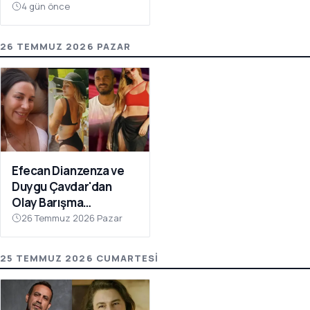
Kimler Var?
4 gün önce
26 TEMMUZ 2026 PAZAR
Efecan Dianzenza ve
Duygu Çavdar'dan
Olay Barışma
Açıklaması!
26 Temmuz 2026 Pazar
25 TEMMUZ 2026 CUMARTESI