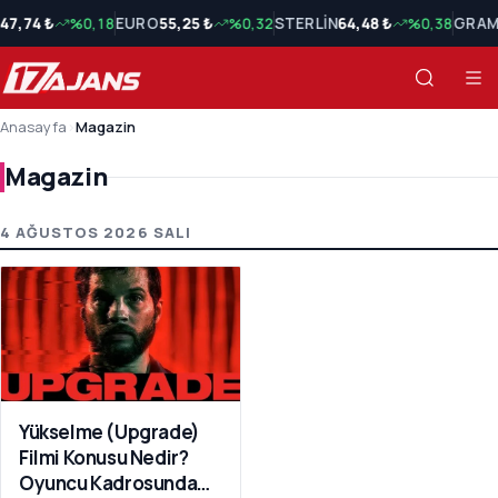
47,74 ₺
%0,18
EURO
55,25 ₺
%0,32
STERLİN
64,48 ₺
%0,38
GRAM
Anasayfa
›
Magazin
Magazin
Magazin Son Haberler
4 AĞUSTOS 2026 SALI
Yükselme (Upgrade)
Filmi Konusu Nedir?
Oyuncu Kadrosunda