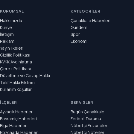
KURUMSAL
KATEGORILER
Hakkımızda
Çanakkale Haberleri
Künye
Gündem
İletişim
Spor
Reklam
Ekonomi
Yayın İlkeleri
Gizlilik Politikası
KVKK Aydınlatma
Çerez Politikası
Düzeltme ve Cevap Hakkı
Telif Hakkı Bildirimi
Kullanım Koşulları
İLÇELER
SERVISLER
Ayvacık Haberleri
Bugün Çanakkale
Bayramiç Haberleri
Feribot Durumu
Biga Haberleri
Nöbetçi Eczaneler
Bozcaada Haberleri
Nöbetçi Noterler