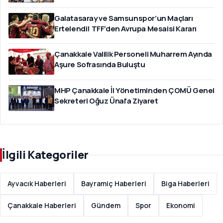
Galatasaray ve Samsunspor’un Maçları
Ertelendi! TFF’den Avrupa Mesaisi Kararı
Çanakkale Valilik Personeli Muharrem Ayında
Aşure Sofrasında Buluştu
MHP Çanakkale İl Yönetiminden ÇOMÜ Genel
Sekreteri Oğuz Ünal'a Ziyaret
İlgili Kategoriler
Ayvacık Haberleri
Bayramiç Haberleri
Biga Haberleri
Çanakkale Haberleri
Gündem
Spor
Ekonomi