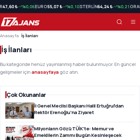
R
47,60 ₺
%0,06
EURO
55,07 ₺
%0,10
STERLİN
64,24 ₺
%0,21
GRA
Anasayfa
›
İş İlanları
İş İlanları
Bu kategoride henüz yayınlanmış haber bulunmuyor. En güncel
gelişmeler için
anasayfaya
göz atın.
Çok Okunanlar
İl Genel Meclisi Başkanı Halil Ertuğrul'dan
Rektör Erenoğlu'na Ziyaret
Milyonların Gözü TÜİK'te: Memur ve
Emeklilerin Zammı Bugün Kesinleşecek