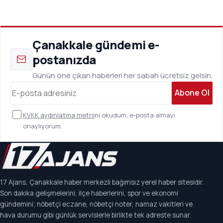
Çanakkale gündemi e-
postanızda
Günün öne çıkan haberleri her sabah ücretsiz gelsin.
Abone Ol
KVKK aydınlatma metni
ni okudum, e-posta almayı
onaylıyorum.
17 Ajans, Çanakkale haber merkezli bağımsız yerel haber sitesidir.
Son dakika gelişmelerini, ilçe haberlerini, spor ve ekonomi
gündemini; nöbetçi eczane, nöbetçi noter, namaz vakitleri ve
hava durumu gibi günlük servislerle birlikte tek adreste sunar.