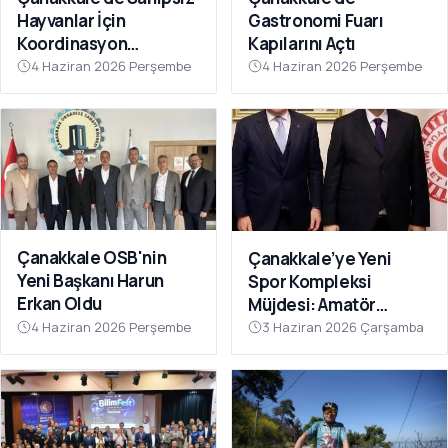
Hayvanlar İçin
Gastronomi Fuarı
Koordinasyon
Kapılarını Açtı
Toplantısı Düzenlendi
4 Haziran 2026 Perşembe
4 Haziran 2026 Perşembe
Çanakkale OSB'nin
Çanakkale’ye Yeni
Yeni Başkanı Harun
Spor Kompleksi
Erkan Oldu
Müjdesi: Amatör
Kulüplerin Beklediği
4 Haziran 2026 Perşembe
3 Haziran 2026 Çarşamba
Yatırım Hayata Geçiyor