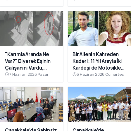
"Karımla Aranda Ne
Bir Ailenin Kahreden
Var?" Diyerek Eşinin
Kaderi: 11 Yıl Arayla İki
Çalışanını Vurdu,
Kardeşi de Motosiklet
Çanakkale'de
Kazasında Kaybettiler
7 Haziran 2026 Pazar
6 Haziran 2026 Cumartesi
Yakalandı
Çanakkale’de Sahipsiz
Çanakkale’de