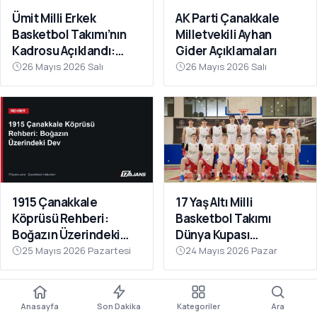
Ümit Milli Erkek
AK Parti Çanakkale
Basketbol Takımı’nın
Milletvekili Ayhan
Kadrosu Açıklandı:
Gider Açıklamaları
Kamp Çanakkale’de
26 Mayıs 2026 Salı
26 Mayıs 2026 Salı
Başlıyor
1915 Çanakkale
17 Yaş Altı Milli
Köprüsü Rehberi:
Basketbol Takımı
Boğazın Üzerindeki
Dünya Kupası
Dev
Hazırlıklarına
25 Mayıs 2026 Pazartesi
24 Mayıs 2026 Pazar
Çanakkale’de Başladı
Anasayfa
Son Dakika
Kategoriler
Ara