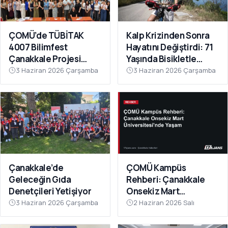
ÇOMÜ’de TÜBİTAK
Kalp Krizinden Sonra
4007 Bilimfest
Hayatını Değiştirdi: 71
Çanakkale Projesi
Yaşında Bisikletle
Tanıtıldı
Sağlığına Kavuştu
3 Haziran 2026 Çarşamba
3 Haziran 2026 Çarşamba
Çanakkale’de
ÇOMÜ Kampüs
Geleceğin Gıda
Rehberi: Çanakkale
Denetçileri Yetişiyor
Onsekiz Mart
Üniversitesi'nde
3 Haziran 2026 Çarşamba
2 Haziran 2026 Salı
Yaşam