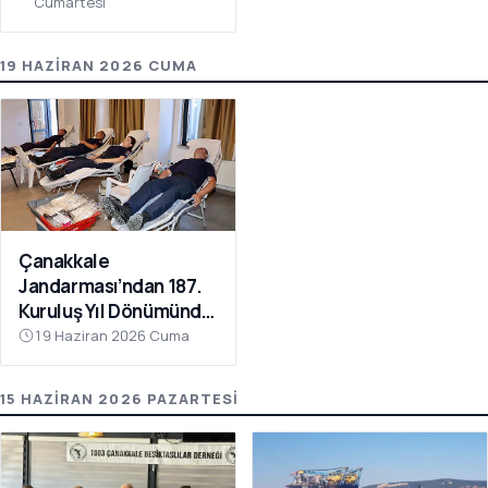
Cumartesi
19 HAZIRAN 2026 CUMA
Çanakkale
Jandarması’ndan 187.
Kuruluş Yıl Dönümünde
Anlamlı Kan Bağışı
19 Haziran 2026 Cuma
15 HAZIRAN 2026 PAZARTESI