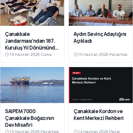
Çanakkale
Aydın Sevinç Adaylığını
Jandarması’ndan 187.
Açıkladı
Kuruluş Yıl Dönümünde
Anlamlı Kan Bağışı
19 Haziran 2026 Cuma
15 Haziran 2026 Pazartesi
SAIPEM 7000
Çanakkale Kordon ve
Çanakkale Boğazının
Kent Merkezi Rehberi
Dev Misafiri
15 Haziran 2026 Pazartesi
14 Haziran 2026 Pazar