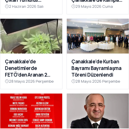
Definecilerin Hedefi
Girdi
2 Haziran 2026 Salı
29 Mayıs 2026 Cuma
Oldu
Çanakkale’de
Çanakkale’de Kurban
Denetimlerde
Bayramı Bayramlaşma
FETÖ’den Aranan 2
Töreni Düzenlendi
Firari Hükümlü
28 Mayıs 2026 Perşembe
28 Mayıs 2026 Perşembe
Yakalandı