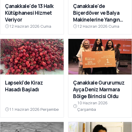
Çanakkale'de 13 Halk
Çanakkale'de
Kütüphanesi Hizmet
Biçerdöver ve Balya
Veriyor
Makinelerine Yangın
Denetimi
12 Haziran 2026 Cuma
12 Haziran 2026 Cuma
Lapseki'de Kiraz
Çanakkale Gururumuz
Hasadı Başladı
Ayça Deniz Marmara
Bölge Birincisi Oldu
10 Haziran 2026
11 Haziran 2026 Perşembe
Çarşamba