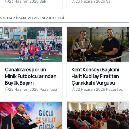
Gerçekleştirildi
23 Haziran 2026 Salı
23 Haziran 2026 Salı
22 HAZIRAN 2026 PAZARTESI
Çanakkalespor’un
Kent Konseyi Başkanı
Minik Futbolcularından
Halit Kubilay Fırat’tan
Büyük Başarı
Çanakkale Vurgusu
22 Haziran 2026 Pazartesi
22 Haziran 2026 Pazartesi