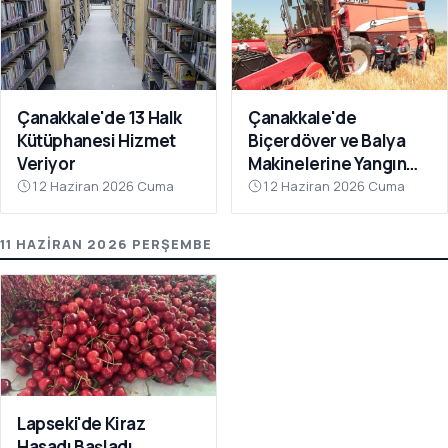
Çanakkale'de 13 Halk
Çanakkale'de
Kütüphanesi Hizmet
Biçerdöver ve Balya
Veriyor
Makinelerine Yangın
Denetimi
12 Haziran 2026 Cuma
12 Haziran 2026 Cuma
11 HAZIRAN 2026 PERŞEMBE
Lapseki'de Kiraz
Hasadı Başladı