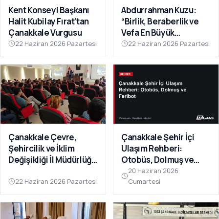
Kent Konseyi Başkanı
Abdurrahman Kuzu:
Halit Kubilay Fırat’tan
“Birlik, Beraberlik ve
Çanakkale Vurgusu
Vefa En Büyük
Gücümüzdür
22 Haziran 2026 Pazartesi
22 Haziran 2026 Pazartesi
Çanakkale Çevre,
Çanakkale Şehir İçi
Şehircilik ve İklim
Ulaşım Rehberi:
Değişikliği İl Müdürlüğü
Otobüs, Dolmuş ve
Personeline Eğitim
Feribot
20 Haziran 2026
Verildi
22 Haziran 2026 Pazartesi
Cumartesi