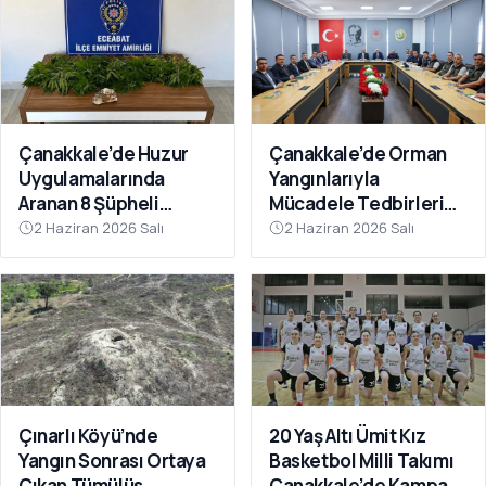
Çanakkale’de Huzur
Çanakkale’de Orman
Uygulamalarında
Yangınlarıyla
Aranan 8 Şüpheli
Mücadele Tedbirleri
Yakalandı
Masaya Yatırıldı
2 Haziran 2026 Salı
2 Haziran 2026 Salı
Çınarlı Köyü’nde
20 Yaş Altı Ümit Kız
Yangın Sonrası Ortaya
Basketbol Milli Takımı
Çıkan Tümülüs
Çanakkale’de Kampa