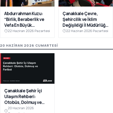
Abdurrahman Kuzu:
Çanakkale Çevre,
“Birlik, Beraberlik ve
Şehircilik ve İklim
Vefa En Büyük
Değişikliği İl Müdürlüğü
Gücümüzdür
Personeline Eğitim
22 Haziran 2026 Pazartesi
22 Haziran 2026 Pazartesi
Verildi
20 HAZIRAN 2026 CUMARTESI
Çanakkale Şehir İçi
Ulaşım Rehberi:
Otobüs, Dolmuş ve
Feribot
20 Haziran 2026