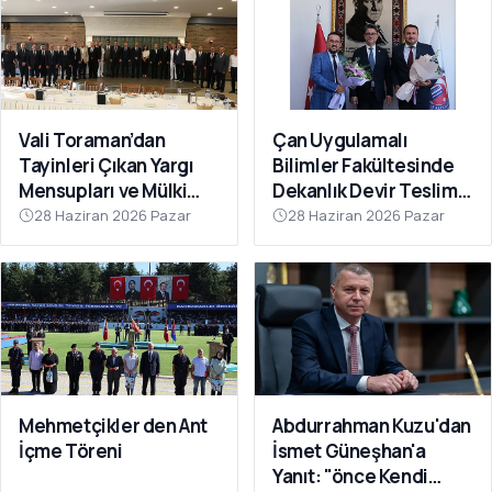
Vali Toraman’dan
Çan Uygulamalı
Tayinleri Çıkan Yargı
Bilimler Fakültesinde
Mensupları ve Mülki
Dekanlık Devir Teslim
İdare Amirlerine Veda
Töreni Gerçekleştirildi
28 Haziran 2026 Pazar
28 Haziran 2026 Pazar
Yemeği
Mehmetçikler den Ant
Abdurrahman Kuzu'dan
İçme Töreni
İsmet Güneşhan'a
Yanıt: "önce Kendi