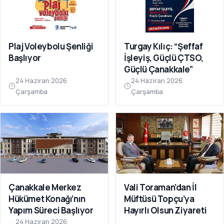
Plaj Voleybolu Şenliği
Turgay Kılıç: “Şeffaf
Başlıyor
İşleyiş, Güçlü ÇTSO,
Güçlü Çanakkale”
24 Haziran 2026
24 Haziran 2026
Çarşamba
Çarşamba
Çanakkale Merkez
Vali Toraman’dan İl
Hükümet Konağı’nın
Müftüsü Topçu’ya
Yapım Süreci Başlıyor
Hayırlı Olsun Ziyareti
24 Haziran 2026