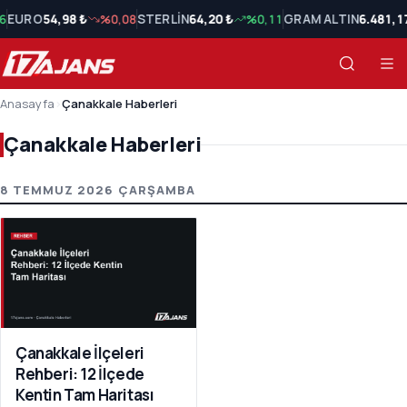
6
EURO
54,98 ₺
%0,08
STERLİN
64,20 ₺
%0,11
GRAM ALTIN
6.481,1
Anasayfa
›
Çanakkale Haberleri
Çanakkale Haberleri
Çanakkale Haberleri Son Haberler
8 TEMMUZ 2026 ÇARŞAMBA
Çanakkale İlçeleri
Rehberi: 12 İlçede
Kentin Tam Haritası