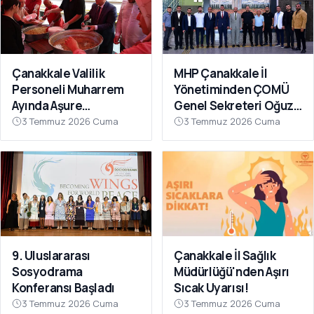
Çanakkale Valilik
MHP Çanakkale İl
Personeli Muharrem
Yönetiminden ÇOMÜ
Ayında Aşure
Genel Sekreteri Oğuz
Sofrasında Buluştu
Ünal'a Ziyaret
3 Temmuz 2026 Cuma
3 Temmuz 2026 Cuma
9. Uluslararası
Çanakkale İl Sağlık
Sosyodrama
Müdürlüğü'nden Aşırı
Konferansı Başladı
Sıcak Uyarısı!
3 Temmuz 2026 Cuma
3 Temmuz 2026 Cuma