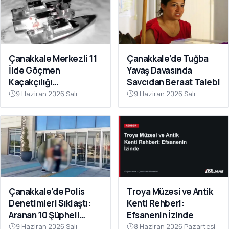
Çanakkale Merkezli 11
Çanakkale’de Tuğba
İlde Göçmen
Yavaş Davasında
Kaçakçılığı
Savcıdan Beraat Talebi
Operasyonu: 41
9 Haziran 2026 Salı
9 Haziran 2026 Salı
Tutuklama
Çanakkale’de Polis
Troya Müzesi ve Antik
Denetimleri Sıklaştı:
Kenti Rehberi:
Aranan 10 Şüpheli
Efsanenin İzinde
Tutuklandı
9 Haziran 2026 Salı
8 Haziran 2026 Pazartesi