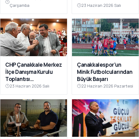
Çarşamba
23 Haziran 2026 Salı
CHP Çanakkale Merkez
Çanakkalespor’un
İlçe Danışma Kurulu
Minik Futbolcularından
Toplantısı
Büyük Başarı
Gerçekleştirildi
23 Haziran 2026 Salı
22 Haziran 2026 Pazartesi