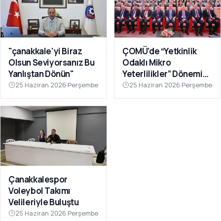
"çanakkale'yi Biraz
ÇOMÜ’de “Yetkinlik
Olsun Seviyorsanız Bu
Odaklı Mikro
Yanlıştan Dönün"
Yeterlilikler” Dönemi
Başlıyor
25 Haziran 2026 Perşembe
25 Haziran 2026 Perşembe
Çanakkalespor
Voleybol Takımı
Velileriyle Buluştu
25 Haziran 2026 Perşembe