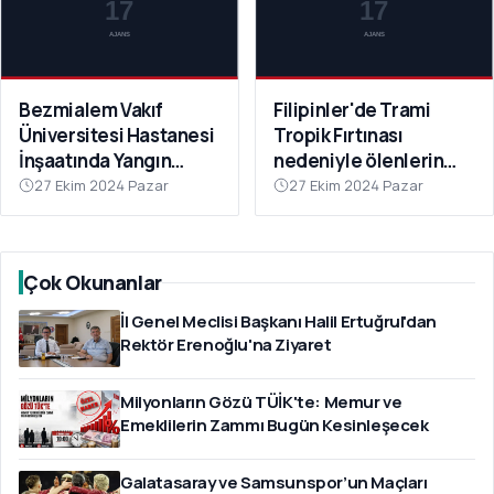
Bezmialem Vakıf
Filipinler'de Trami
Üniversitesi Hastanesi
Tropik Fırtınası
İnşaatında Yangın
nedeniyle ölenlerin
Paniğe Neden Oldu
sayısı 126'ya yükseldi
27 Ekim 2024 Pazar
27 Ekim 2024 Pazar
Çok Okunanlar
İl Genel Meclisi Başkanı Halil Ertuğrul'dan
Rektör Erenoğlu'na Ziyaret
Milyonların Gözü TÜİK'te: Memur ve
Emeklilerin Zammı Bugün Kesinleşecek
Galatasaray ve Samsunspor’un Maçları