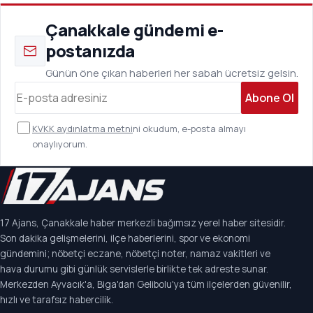
Çanakkale gündemi e-
postanızda
Günün öne çıkan haberleri her sabah ücretsiz gelsin.
Abone Ol
KVKK aydınlatma metni
ni okudum, e-posta almayı
onaylıyorum.
17 Ajans, Çanakkale haber merkezli bağımsız yerel haber sitesidir.
Son dakika gelişmelerini, ilçe haberlerini, spor ve ekonomi
gündemini; nöbetçi eczane, nöbetçi noter, namaz vakitleri ve
hava durumu gibi günlük servislerle birlikte tek adreste sunar.
Merkezden Ayvacık'a, Biga'dan Gelibolu'ya tüm ilçelerden güvenilir,
hızlı ve tarafsız habercilik.