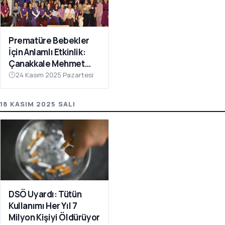
Prematüre Bebekler
İçin Anlamlı Etkinlik:
Çanakkale Mehmet
Akif Ersoy Devlet
24 Kasım 2025 Pazartesi
Hastanesinde
Farkındalık Programı
18 KASIM 2025 SALI
DSÖ Uyardı: Tütün
Kullanımı Her Yıl 7
Milyon Kişiyi Öldürüyor