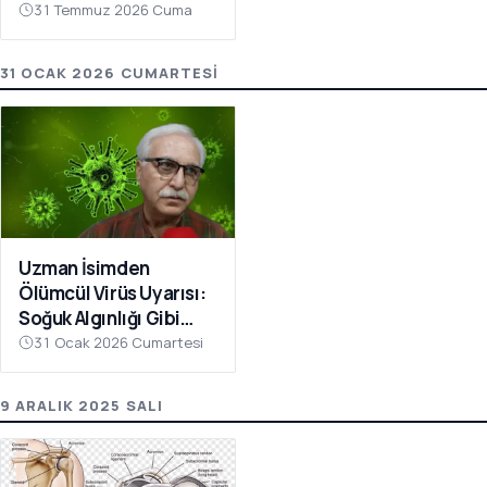
Heyecanlandıran
31 Temmuz 2026 Cuma
Haber
31 OCAK 2026 CUMARTESI
Uzman İsimden
Ölümcül Virüs Uyarısı:
Soğuk Algınlığı Gibi
Başlıyor, Bu Belirtilere
31 Ocak 2026 Cumartesi
Dikkat
9 ARALIK 2025 SALI