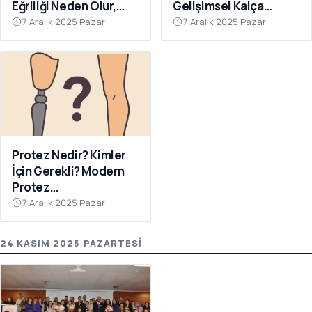
Eğriliği Neden Olur,
Gelişimsel Kalça
Nasıl Önlenir?
Çıkığında Erken Tanının
7 Aralık 2025 Pazar
7 Aralık 2025 Pazar
Önemi
Protez Nedir? Kimler
İçin Gerekli? Modern
Protez
Teknolojilerinde Son
7 Aralık 2025 Pazar
Gelişmeler
24 KASIM 2025 PAZARTESI