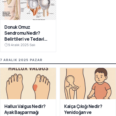
Donuk Omuz
Sendromu Nedir?
Belirtileri ve Tedavi
Yöntemleri
9 Aralık 2025 Salı
7 ARALIK 2025 PAZAR
Hallux Valgus Nedir?
Kalça Çıkığı Nedir?
Ayak Başparmağı
Yenidoğan ve