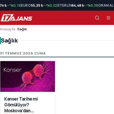
74 ₺
%0,18
EURO
55,25 ₺
%0,32
STERLİN
64,48 ₺
%0,38
GRAM AL
Anasayfa
›
Sağlık
Sağlık
Sağlık Son Haberler
31 TEMMUZ 2026 CUMA
Kanser Tarihe mi
Gömülüyor?
Moskova'dan