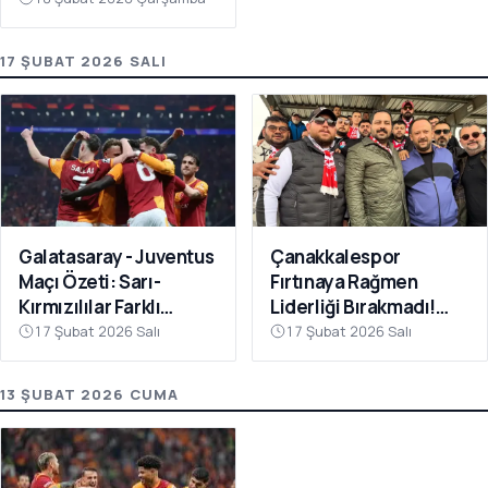
17 ŞUBAT 2026 SALI
Galatasaray - Juventus
Çanakkalespor
Maçı Özeti: Sarı-
Fırtınaya Rağmen
Kırmızılılar Farklı
Liderliği Bırakmadı!
Kazandı
Bayramiç
17 Şubat 2026 Salı
17 Şubat 2026 Salı
Deplasmanında Kritik 3
Puan
13 ŞUBAT 2026 CUMA