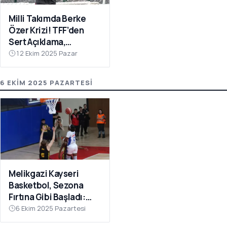
Milli Takımda Berke
Özer Krizi! TFF’den
Sert Açıklama,
Kaleciden Yanıt
12 Ekim 2025 Pazar
Gecikmedi
6 EKIM 2025 PAZARTESI
Melikgazi Kayseri
Basketbol, Sezona
Fırtına Gibi Başladı:
Dardanel Çanakkale’yi
6 Ekim 2025 Pazartesi
Farklı Geçti