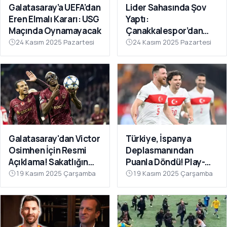
Galatasaray’a UEFA’dan
Lider Sahasında Şov
Eren Elmalı Kararı: USG
Yaptı:
Maçında Oynamayacak
Çanakkalespor’dan
Farklı Galibiyet
24 Kasım 2025 Pazartesi
24 Kasım 2025 Pazartesi
Galatasaray'dan Victor
Türkiye, İspanya
Osimhen İçin Resmi
Deplasmanından
Açıklama! Sakatlığın
Puanla Döndü! Play-
Son Durumu Belli Oldu
Off Öncesi Moral: 2-2
19 Kasım 2025 Çarşamba
19 Kasım 2025 Çarşamba