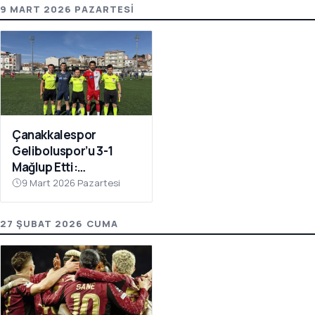
9 MART 2026 PAZARTESI
Çanakkalespor
Geliboluspor’u 3-1
Mağlup Etti:
Yenilmezlik Serisi 18
9 Mart 2026 Pazartesi
Maça Çıktı
27 ŞUBAT 2026 CUMA