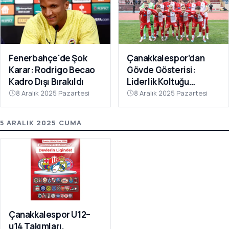
Fenerbahçe'de Şok
Çanakkalespor’dan
Karar: Rodrigo Becao
Gövde Gösterisi:
Kadro Dışı Bırakıldı
Liderlik Koltuğu
Bırakılmıyor!
8 Aralık 2025 Pazartesi
8 Aralık 2025 Pazartesi
5 ARALIK 2025 CUMA
Çanakkalespor U12–
u14 Takımları,