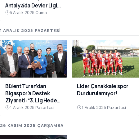
Antalya’da Devler Ligi
Sahnesinde!
5 Aralık 2025 Cuma
1 ARALIK 2025 PAZARTESI
Bülent Turan’dan
Lider Çanakkale spor
Bigaspor’a Destek
Durdurulamıyor!
Ziyareti: “3. Lig Hedefi
Çok Yakın”
1 Aralık 2025 Pazartesi
1 Aralık 2025 Pazartesi
26 KASIM 2025 ÇARŞAMBA