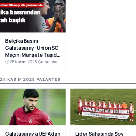
Belçika Basını
Galatasaray–Union SG
Maçını Manşete Taşıdı:
“50 Bin Türk’ü
26 Kasım 2025 Çarşamba
Susturdular”
24 KASIM 2025 PAZARTESI
Galatasaray’a UEFA’dan
Lider Sahasında Şov