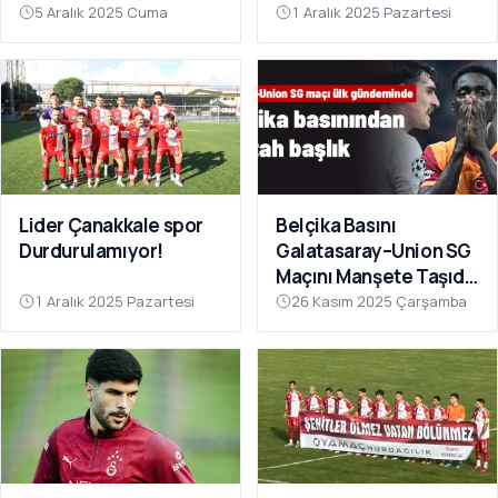
Sahnesinde!
Çok Yakın”
5 Aralık 2025 Cuma
1 Aralık 2025 Pazartesi
Lider Çanakkale spor
Belçika Basını
Durdurulamıyor!
Galatasaray–Union SG
Maçını Manşete Taşıdı:
“50 Bin Türk’ü
1 Aralık 2025 Pazartesi
26 Kasım 2025 Çarşamba
Susturdular”