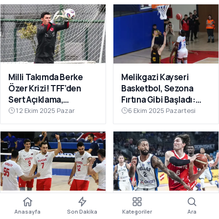
Milli Takımda Berke
Melikgazi Kayseri
Özer Krizi! TFF’den
Basketbol, Sezona
Sert Açıklama,
Fırtına Gibi Başladı:
Kaleciden Yanıt
Dardanel Çanakkale’yi
12 Ekim 2025 Pazar
6 Ekim 2025 Pazartesi
Gecikmedi
Farklı Geçti
Filenin Efeleri Dünya
12 Dev Adam Fırtına
Anasayfa
Son Dakika
Kategoriler
Ara
Şampiyonası’nda 2’de
Gibi: Yunanistan’ı Ezip