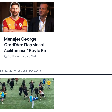
Menajer George
Gardi’den Flaş Messi
Açıklaması: “Böyle Bir
Fırsat Olursa,
18 Kasım 2025 Salı
Galatasaray İçin
Faydalı Olabilir”
16 KASIM 2025 PAZAR