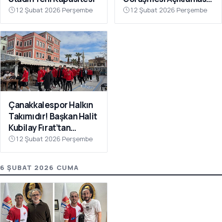
“Galatasaray’ı Bu Tür
12 Şubat 2026 Perşembe
12 Şubat 2026 Perşembe
İddialarla
İlişkilendirmeyin”
Çanakkalespor Halkın
Takımıdır! Başkan Halit
Kubilay Fırat’tan
Anlamlı Buluşma
12 Şubat 2026 Perşembe
6 ŞUBAT 2026 CUMA