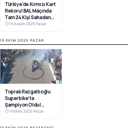
Türkiye’de Kırmızı Kart
Rekoru! BAL Maçında
Tam 24 Kişi Sahadan
Atıldı
16 Kasım 2025 Pazar
19 EKIM 2025 PAZAR
Toprak Razgatlıoğlu
Superbike’ta
Şampiyon Oldu!
Rakibinin Skandal
19 Ekim 2025 Pazar
Hamlesi Tepki Çekti
13 EKIM 2025 PAZARTESI