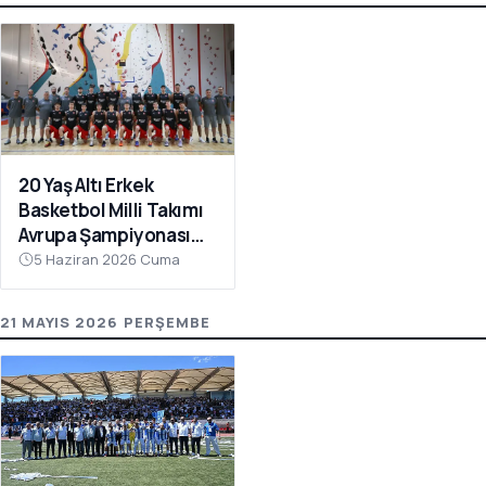
20 Yaş Altı Erkek
Basketbol Milli Takımı
Avrupa Şampiyonası
Hazırlıkları İçin
5 Haziran 2026 Cuma
Çanakkale’de Kampa
Girdi
21 MAYIS 2026 PERŞEMBE