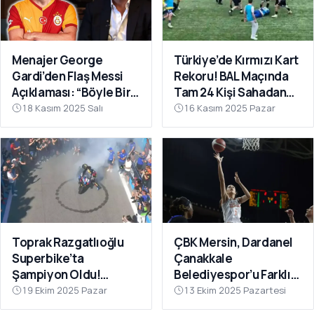
Menajer George
Türkiye’de Kırmızı Kart
Gardi’den Flaş Messi
Rekoru! BAL Maçında
Açıklaması: “Böyle Bir
Tam 24 Kişi Sahadan
Fırsat Olursa,
Atıldı
18 Kasım 2025 Salı
16 Kasım 2025 Pazar
Galatasaray İçin
Faydalı Olabilir”
Toprak Razgatlıoğlu
ÇBK Mersin, Dardanel
Superbike’ta
Çanakkale
Şampiyon Oldu!
Belediyespor’u Farklı
Rakibinin Skandal
Geçti: 112-78
19 Ekim 2025 Pazar
13 Ekim 2025 Pazartesi
Hamlesi Tepki Çekti