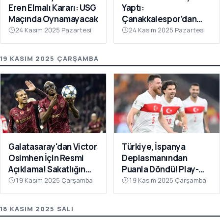
Eren Elmalı Kararı: USG
Yaptı:
Maçında Oynamayacak
Çanakkalespor’dan
Farklı Galibiyet
24 Kasım 2025 Pazartesi
24 Kasım 2025 Pazartesi
19 KASIM 2025 ÇARŞAMBA
Galatasaray'dan Victor
Türkiye, İspanya
Osimhen İçin Resmi
Deplasmanından
Açıklama! Sakatlığın
Puanla Döndü! Play-
Son Durumu Belli Oldu
Off Öncesi Moral: 2-2
19 Kasım 2025 Çarşamba
19 Kasım 2025 Çarşamba
18 KASIM 2025 SALI