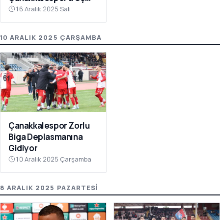
Puanı Getirdi
16 Aralık 2025 Salı
10 ARALIK 2025 ÇARŞAMBA
Çanakkalespor Zorlu
Biga Deplasmanına
Gidiyor
10 Aralık 2025 Çarşamba
8 ARALIK 2025 PAZARTESI