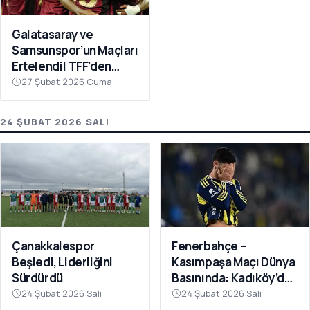
Galatasaray ve
Samsunspor’un Maçları
Ertelendi! TFF’den
Avrupa Mesaisi Kararı
27 Şubat 2026 Cuma
24 ŞUBAT 2026 SALI
Fenerbahçe –
Çanakkalespor
Kasımpaşa Maçı Dünya
Beşledi, Liderliğini
Basınında: Kadıköy’de
Sürdürdü
Büyük Şok
24 Şubat 2026 Salı
24 Şubat 2026 Salı