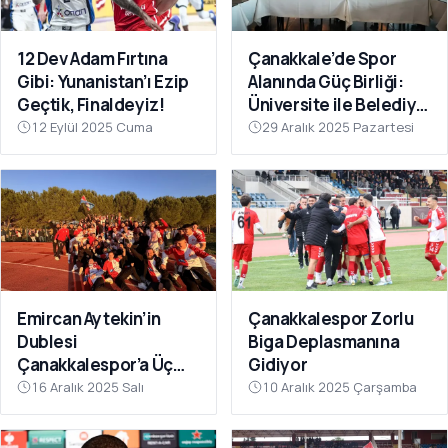
12 Dev Adam Fırtına
Çanakkale’de Spor
Gibi: Yunanistan’ı Ezip
Alanında Güç Birliği:
Geçtik, Finaldeyiz!
Üniversite ile Belediye
Kulüpleri İş Birliği Yaptı
12 Eylül 2025 Cuma
29 Aralık 2025 Pazartesi
Emircan Aytekin’in
Çanakkalespor Zorlu
Dublesi
Biga Deplasmanına
Çanakkalespor’a Üç
Gidiyor
Puanı Getirdi
16 Aralık 2025 Salı
10 Aralık 2025 Çarşamba