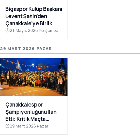
Bigaspor Kulüp Başkanı
Levent Şahin’den
Çanakkale’ye Birlik
Çağrısı
21 Mayıs 2026 Perşembe
29 MART 2026 PAZAR
Çanakkalespor
Şampiyonluğunu İlan
Etti: Kritik Maçta
Galibiyet Geldi
29 Mart 2026 Pazar