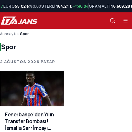
17
EURO
55,02 ₺
%0,00
STERLİN
64,21 ₺
%0,04
GRAM ALTIN
6.609,28 
Anasayfa
›
Spor
Spor
Spor Son Haberler
2 AĞUSTOS 2026 PAZAR
Fenerbahçe'den Yılın
Transfer Bombası!
İsmaila Sarr İmzayı