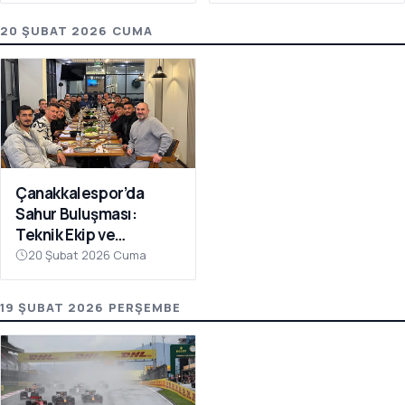
20 ŞUBAT 2026 CUMA
Çanakkalespor’da
Sahur Buluşması:
Teknik Ekip ve
Futbolcular Aynı
20 Şubat 2026 Cuma
Sofrada
19 ŞUBAT 2026 PERŞEMBE