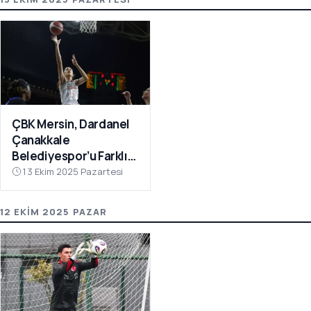
ÇBK Mersin, Dardanel
Çanakkale
Belediyespor’u Farklı
Geçti: 112-78
13 Ekim 2025 Pazartesi
12 EKIM 2025 PAZAR