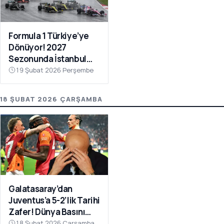
Formula 1 Türkiye’ye
Dönüyor! 2027
Sezonunda İstanbul
Park Takvimde
19 Şubat 2026 Perşembe
18 ŞUBAT 2026 ÇARŞAMBA
Galatasaray’dan
Juventus’a 5-2’lik Tarihi
Zafer! Dünya Basını
Manşetlere Taşıdı
18 Şubat 2026 Çarşamba