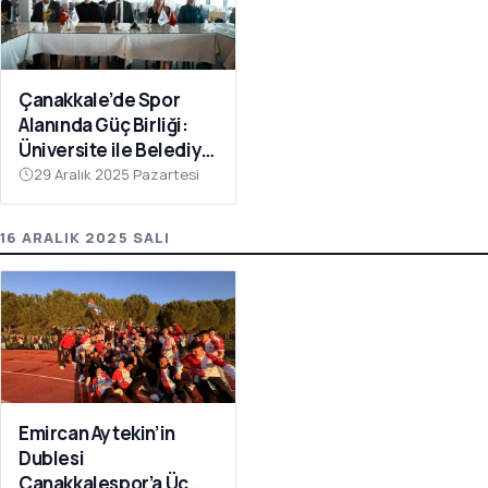
Çanakkale’de Spor
Alanında Güç Birliği:
Üniversite ile Belediye
Kulüpleri İş Birliği Yaptı
29 Aralık 2025 Pazartesi
16 ARALIK 2025 SALI
Emircan Aytekin’in
Dublesi
Çanakkalespor’a Üç