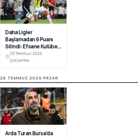
Daha Ligler
Başlamadan 6 Puanı
Silindi: Efsane Kulübe
FIFA Darbesi!
29 Temmuz 2026
Çarşamba
26 TEMMUZ 2026 PAZAR
Arda Turan Bursa’da