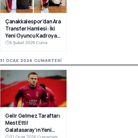
Çanakkalespor’dan Ara
Transfer Hamlesi: İki
Yeni Oyuncu Kadroya
Katıldı
6 Şubat 2026 Cuma
31 OCAK 2026 CUMARTESI
Gelir Gelmez Taraftarı
Mest Etti!
Galatasaray’ın Yeni
Transferi Noa Lang’dan
31 Ocak 2026 Cumartesi