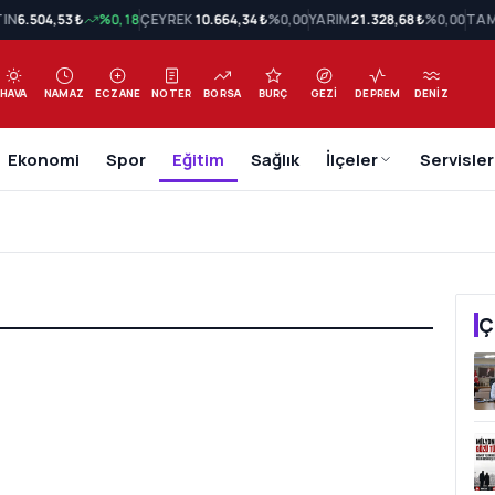
TIN
6.504,53 ₺
%0,18
ÇEYREK
10.664,34 ₺
%0,00
YARIM
21.328,68 ₺
%0,00
TAM
HAVA
NAMAZ
ECZANE
NOTER
BORSA
BURÇ
GEZI
DEPREM
DENIZ
Ekonomi
Spor
Eğitim
Sağlık
İlçeler
Servisler
Ç