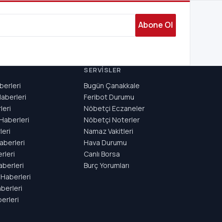
Abone Ol
SERVISLER
berleri
Bugün Çanakkale
aberleri
Feribot Durumu
leri
Nöbetçi Eczaneler
Haberleri
Nöbetçi Noterler
eri
Namaz Vakitleri
aberleri
Hava Durumu
rleri
Canlı Borsa
aberleri
Burç Yorumları
Haberleri
berleri
erleri