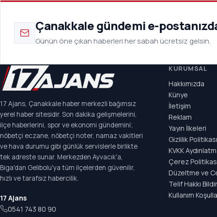
Çanakkale gündemi e-postanızd
Günün öne çıkan haberleri her sabah ücretsiz gelsin.
KURUMSAL
Hakkımızda
Künye
17 Ajans, Çanakkale haber merkezli bağımsız
İletişim
yerel haber sitesidir. Son dakika gelişmelerini,
Reklam
ilçe haberlerini, spor ve ekonomi gündemini;
Yayın İlkeleri
nöbetçi eczane, nöbetçi noter, namaz vakitleri
Gizlilik Politikas
ve hava durumu gibi günlük servislerle birlikte
KVKK Aydınlatm
tek adreste sunar. Merkezden Ayvacık'a,
Çerez Politikas
Biga'dan Gelibolu'ya tüm ilçelerden güvenilir,
Düzeltme ve C
hızlı ve tarafsız habercilik.
Telif Hakkı Bildi
Kullanım Koşulla
17 Ajans
0541 743 80 90