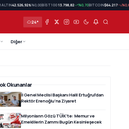
 ALTIN
42.526,92 ₺
%0,00
BİST 100
13.798,82
%0,70
BITCOIN
$64.217
%0,
24°
Diğer
ok Okunanlar
İl Genel Meclisi Başkanı Halil Ertuğrul'dan
Rektör Erenoğlu'na Ziyaret
Milyonların Gözü TÜİK'te: Memur ve
Emeklilerin Zammı Bugün Kesinleşecek