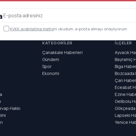
a
KVKK aydınlatma metni
ni okudum, e-posta almayı onaylıyorum.
KATEGORILER
İLÇELER
Çanakkale Haberleri
Ayvacık Ha
Gündem
Bayramiç H
Spor
Biga Haber
Ekonomi
Bozcaada 
Çan Haberl
ı
Eceabat H
a
Ezine Habe
ı
Gelibolu H
evap Hakkı
Gökçeada 
rimi
Lapseki Ha
rı
Yenice Hab