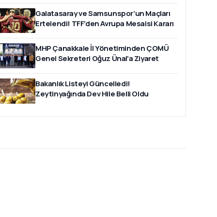
Galatasaray ve Samsunspor’un Maçları
Ertelendi! TFF’den Avrupa Mesaisi Kararı
MHP Çanakkale İl Yönetiminden ÇOMÜ
Genel Sekreteri Oğuz Ünal'a Ziyaret
Bakanlık Listeyi Güncelledi!
Zeytinyağında Dev Hile Belli Oldu