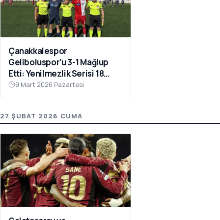
Çanakkalespor
Geliboluspor’u 3-1 Mağlup
Etti: Yenilmezlik Serisi 18
Maça Çıktı
9 Mart 2026 Pazartesi
27 ŞUBAT 2026 CUMA