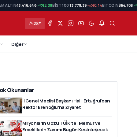
AM ALTIN
43.416,64 ₺
%2,09
BİST 100
13.779,39
%0,14
BITCOIN
$64.708
28°
Diğer
ok Okunanlar
İl Genel Meclisi Başkanı Halil Ertuğrul'dan
Rektör Erenoğlu'na Ziyaret
Milyonların Gözü TÜİK'te: Memur ve
Emeklilerin Zammı Bugün Kesinleşecek