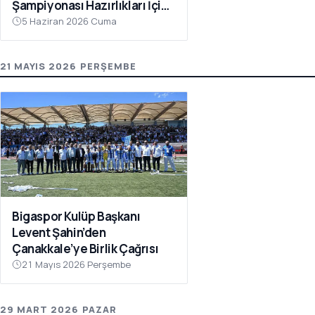
Şampiyonası Hazırlıkları İçin
Çanakkale’de Kampa Girdi
5 Haziran 2026 Cuma
21 MAYIS 2026 PERŞEMBE
Bigaspor Kulüp Başkanı
Levent Şahin’den
Çanakkale’ye Birlik Çağrısı
21 Mayıs 2026 Perşembe
29 MART 2026 PAZAR