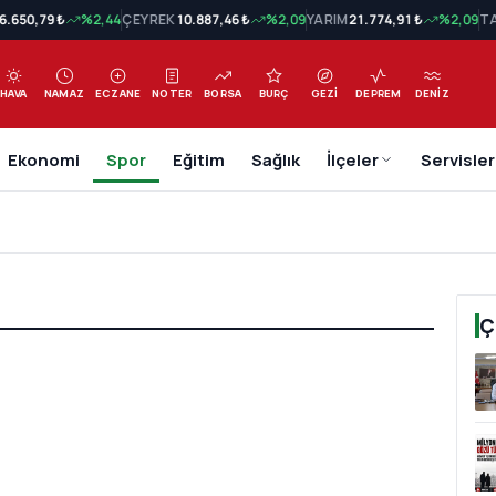
6.650,79 ₺
%2,44
ÇEYREK
10.887,46 ₺
%2,09
YARIM
21.774,91 ₺
%2,09
T
HAVA
NAMAZ
ECZANE
NOTER
BORSA
BURÇ
GEZI
DEPREM
DENIZ
Ekonomi
Spor
Eğitim
Sağlık
İlçeler
Servisler
Ç