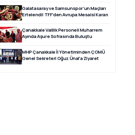
Galatasaray ve Samsunspor’un Maçları
Ertelendi! TFF’den Avrupa Mesaisi Kararı
Çanakkale Valilik Personeli Muharrem
Ayında Aşure Sofrasında Buluştu
MHP Çanakkale İl Yönetiminden ÇOMÜ
Genel Sekreteri Oğuz Ünal'a Ziyaret