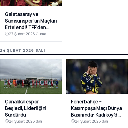
Galatasaray ve
Samsunspor’un Maçları
Ertelendi! TFF’den
Avrupa Mesaisi Kararı
27 Şubat 2026 Cuma
24 ŞUBAT 2026 SALI
Fenerbahçe –
Çanakkalespor
Kasımpaşa Maçı Dünya
Beşledi, Liderliğini
Basınında: Kadıköy’de
Sürdürdü
Büyük Şok
24 Şubat 2026 Salı
24 Şubat 2026 Salı