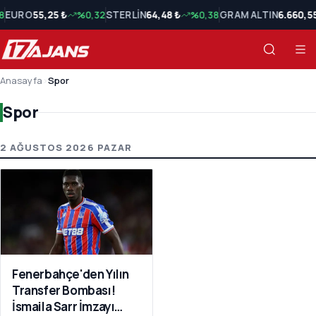
8
EURO
55,25 ₺
%0,32
STERLİN
64,48 ₺
%0,38
GRAM ALTIN
6.660,5
Anasayfa
›
Spor
Spor
Spor Son Haberler
2 AĞUSTOS 2026 PAZAR
Fenerbahçe'den Yılın
Transfer Bombası!
İsmaila Sarr İmzayı