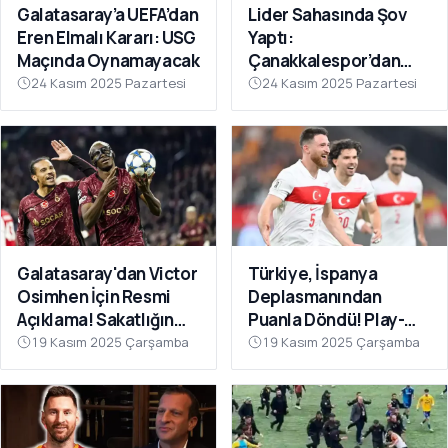
Galatasaray’a UEFA’dan
Lider Sahasında Şov
Eren Elmalı Kararı: USG
Yaptı:
Maçında Oynamayacak
Çanakkalespor’dan
Farklı Galibiyet
24 Kasım 2025 Pazartesi
24 Kasım 2025 Pazartesi
Galatasaray'dan Victor
Türkiye, İspanya
Osimhen İçin Resmi
Deplasmanından
Açıklama! Sakatlığın
Puanla Döndü! Play-
Son Durumu Belli Oldu
Off Öncesi Moral: 2-2
19 Kasım 2025 Çarşamba
19 Kasım 2025 Çarşamba