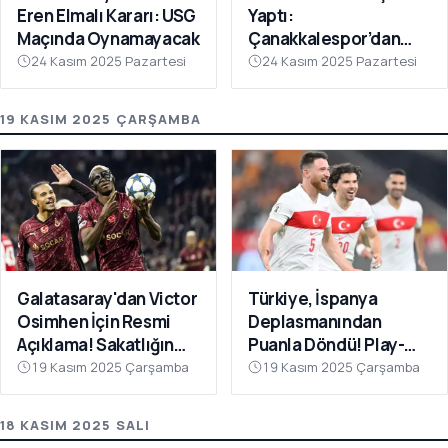
Eren Elmalı Kararı: USG
Yaptı:
Maçında Oynamayacak
Çanakkalespor’dan
Farklı Galibiyet
24 Kasım 2025 Pazartesi
24 Kasım 2025 Pazartesi
19 KASIM 2025 ÇARŞAMBA
Galatasaray'dan Victor
Türkiye, İspanya
Osimhen İçin Resmi
Deplasmanından
Açıklama! Sakatlığın
Puanla Döndü! Play-
Son Durumu Belli Oldu
Off Öncesi Moral: 2-2
19 Kasım 2025 Çarşamba
19 Kasım 2025 Çarşamba
18 KASIM 2025 SALI