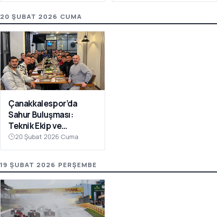
20 ŞUBAT 2026 CUMA
Çanakkalespor’da
Sahur Buluşması:
Teknik Ekip ve
Futbolcular Aynı
20 Şubat 2026 Cuma
Sofrada
19 ŞUBAT 2026 PERŞEMBE