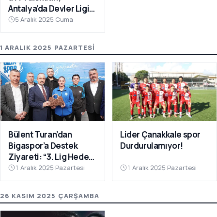
Antalya’da Devler Ligi
Sahnesinde!
5 Aralık 2025 Cuma
1 ARALIK 2025 PAZARTESI
Bülent Turan’dan
Lider Çanakkale spor
Bigaspor’a Destek
Durdurulamıyor!
Ziyareti: “3. Lig Hedefi
Çok Yakın”
1 Aralık 2025 Pazartesi
1 Aralık 2025 Pazartesi
26 KASIM 2025 ÇARŞAMBA