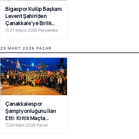
Bigaspor Kulüp Başkanı
Levent Şahin’den
Çanakkale’ye Birlik
Çağrısı
21 Mayıs 2026 Perşembe
29 MART 2026 PAZAR
Çanakkalespor
Şampiyonluğunu İlan
Etti: Kritik Maçta
Galibiyet Geldi
29 Mart 2026 Pazar