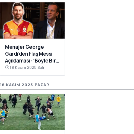
Menajer George
Gardi’den Flaş Messi
Açıklaması: “Böyle Bir
Fırsat Olursa,
18 Kasım 2025 Salı
Galatasaray İçin
Faydalı Olabilir”
16 KASIM 2025 PAZAR