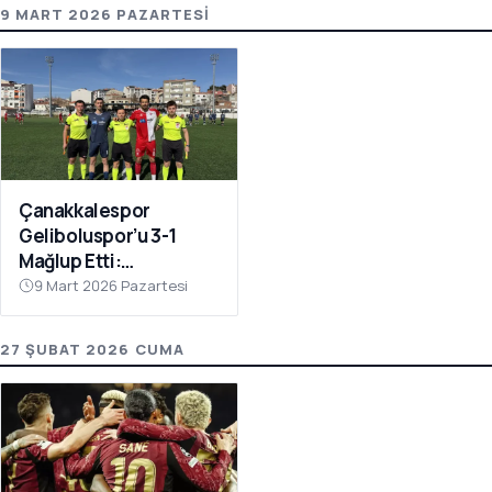
9 MART 2026 PAZARTESI
Çanakkalespor
Geliboluspor’u 3-1
Mağlup Etti:
Yenilmezlik Serisi 18
9 Mart 2026 Pazartesi
Maça Çıktı
27 ŞUBAT 2026 CUMA