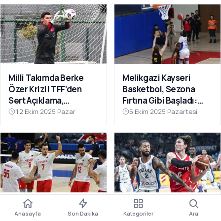
Milli Takımda Berke
Melikgazi Kayseri
Özer Krizi! TFF’den
Basketbol, Sezona
Sert Açıklama,
Fırtına Gibi Başladı:
Kaleciden Yanıt
Dardanel Çanakkale’yi
12 Ekim 2025 Pazar
6 Ekim 2025 Pazartesi
Gecikmedi
Farklı Geçti
Filenin Efeleri Dünya
12 Dev Adam Fırtına
Anasayfa
Son Dakika
Kategoriler
Ara
Şampiyonası’nda 2’de
Gibi: Yunanistan’ı Ezip