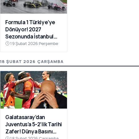
Formula 1 Türkiye’ye
Dönüyor! 2027
Sezonunda İstanbul
Park Takvimde
19 Şubat 2026 Perşembe
18 ŞUBAT 2026 ÇARŞAMBA
Galatasaray’dan
Juventus’a 5-2’lik Tarihi
Zafer! Dünya Basını
Manşetlere Taşıdı
18 Şubat 2026 Çarşamba