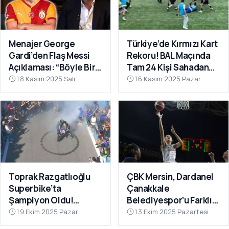
Menajer George
Türkiye’de Kırmızı Kart
Gardi’den Flaş Messi
Rekoru! BAL Maçında
Açıklaması: “Böyle Bir
Tam 24 Kişi Sahadan
Fırsat Olursa,
Atıldı
18 Kasım 2025 Salı
16 Kasım 2025 Pazar
Galatasaray İçin
Faydalı Olabilir”
Toprak Razgatlıoğlu
ÇBK Mersin, Dardanel
Superbike’ta
Çanakkale
Şampiyon Oldu!
Belediyespor’u Farklı
Rakibinin Skandal
Geçti: 112-78
19 Ekim 2025 Pazar
13 Ekim 2025 Pazartesi
Hamlesi Tepki Çekti