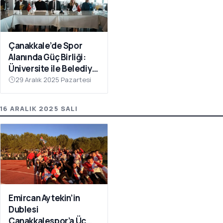
Çanakkale’de Spor
Alanında Güç Birliği:
Üniversite ile Belediye
Kulüpleri İş Birliği Yaptı
29 Aralık 2025 Pazartesi
16 ARALIK 2025 SALI
Emircan Aytekin’in
Dublesi
Çanakkalespor’a Üç