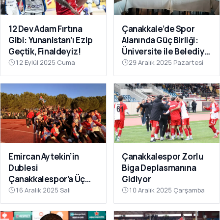
12 Dev Adam Fırtına
Çanakkale’de Spor
Gibi: Yunanistan’ı Ezip
Alanında Güç Birliği:
Geçtik, Finaldeyiz!
Üniversite ile Belediye
Kulüpleri İş Birliği Yaptı
12 Eylül 2025 Cuma
29 Aralık 2025 Pazartesi
Emircan Aytekin’in
Çanakkalespor Zorlu
Dublesi
Biga Deplasmanına
Çanakkalespor’a Üç
Gidiyor
Puanı Getirdi
16 Aralık 2025 Salı
10 Aralık 2025 Çarşamba