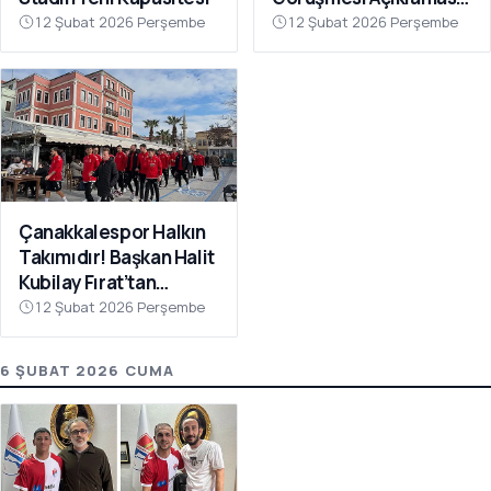
“Galatasaray’ı Bu Tür
12 Şubat 2026 Perşembe
12 Şubat 2026 Perşembe
İddialarla
İlişkilendirmeyin”
Çanakkalespor Halkın
Takımıdır! Başkan Halit
Kubilay Fırat’tan
Anlamlı Buluşma
12 Şubat 2026 Perşembe
6 ŞUBAT 2026 CUMA