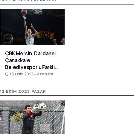
ÇBK Mersin, Dardanel
Çanakkale
Belediyespor’u Farklı
Geçti: 112-78
13 Ekim 2025 Pazartesi
12 EKIM 2025 PAZAR