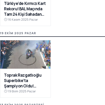
Türkiye’de Kırmızı Kart
Rekoru! BAL Maçında
Tam 24 Kişi Sahadan
Atıldı
16 Kasım 2025 Pazar
19 EKIM 2025 PAZAR
Toprak Razgatlıoğlu
Superbike’ta
Şampiyon Oldu!
Rakibinin Skandal
19 Ekim 2025 Pazar
Hamlesi Tepki Çekti
13 EKIM 2025 PAZARTESI