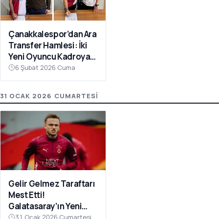
Çanakkalespor’dan Ara
Transfer Hamlesi: İki
Yeni Oyuncu Kadroya
Katıldı
6 Şubat 2026 Cuma
31 OCAK 2026 CUMARTESI
Gelir Gelmez Taraftarı
Mest Etti!
Galatasaray’ın Yeni
Transferi Noa Lang’dan
31 Ocak 2026 Cumartesi