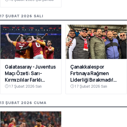
17 ŞUBAT 2026 SALI
Galatasaray - Juventus
Çanakkalespor
Maçı Özeti: Sarı-
Fırtınaya Rağmen
Kırmızılılar Farklı
Liderliği Bırakmadı!
Kazandı
Bayramiç
17 Şubat 2026 Salı
17 Şubat 2026 Salı
Deplasmanında Kritik 3
Puan
13 ŞUBAT 2026 CUMA