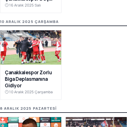
Puanı Getirdi
16 Aralık 2025 Salı
10 ARALIK 2025 ÇARŞAMBA
Çanakkalespor Zorlu
Biga Deplasmanına
Gidiyor
10 Aralık 2025 Çarşamba
8 ARALIK 2025 PAZARTESI