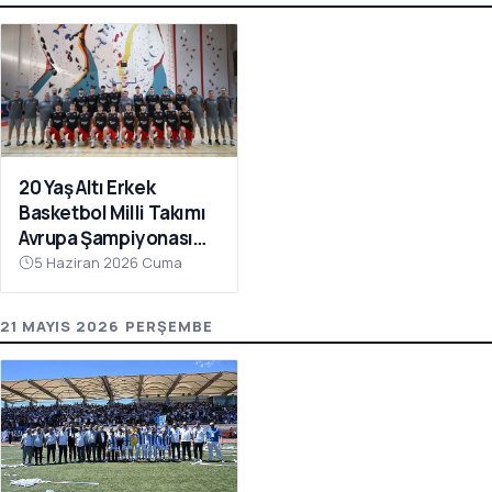
20 Yaş Altı Erkek
Basketbol Milli Takımı
Avrupa Şampiyonası
Hazırlıkları İçin
5 Haziran 2026 Cuma
Çanakkale’de Kampa
Girdi
21 MAYIS 2026 PERŞEMBE