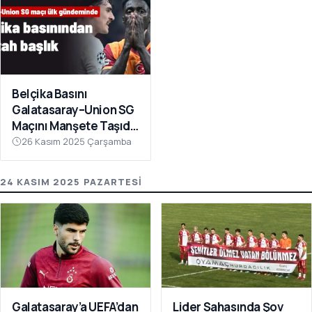
Belçika Basını
Galatasaray–Union SG
Maçını Manşete Taşıdı:
“50 Bin Türk’ü
26 Kasım 2025 Çarşamba
Susturdular”
24 KASIM 2025 PAZARTESI
Galatasaray’a UEFA’dan
Lider Sahasında Şov