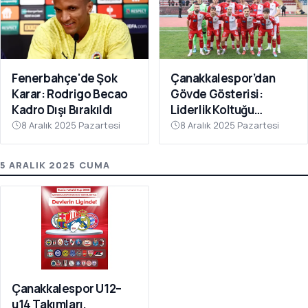
Fenerbahçe'de Şok
Çanakkalespor’dan
Karar: Rodrigo Becao
Gövde Gösterisi:
Kadro Dışı Bırakıldı
Liderlik Koltuğu
Bırakılmıyor!
8 Aralık 2025 Pazartesi
8 Aralık 2025 Pazartesi
5 ARALIK 2025 CUMA
Çanakkalespor U12–
u14 Takımları,