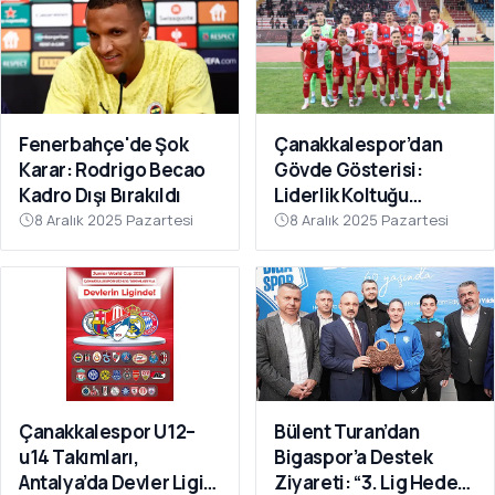
Fenerbahçe'de Şok
Çanakkalespor’dan
Karar: Rodrigo Becao
Gövde Gösterisi:
Kadro Dışı Bırakıldı
Liderlik Koltuğu
Bırakılmıyor!
8 Aralık 2025 Pazartesi
8 Aralık 2025 Pazartesi
Çanakkalespor U12–
Bülent Turan’dan
u14 Takımları,
Bigaspor’a Destek
Antalya’da Devler Ligi
Ziyareti: “3. Lig Hedefi