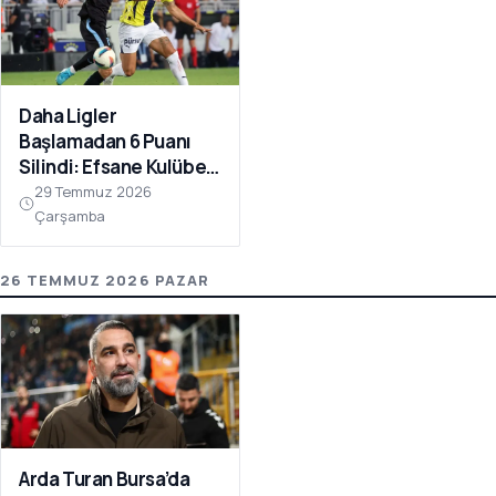
Daha Ligler
Başlamadan 6 Puanı
Silindi: Efsane Kulübe
FIFA Darbesi!
29 Temmuz 2026
Çarşamba
26 TEMMUZ 2026 PAZAR
Arda Turan Bursa’da