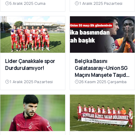
Sahnesinde!
Çok Yakın”
5 Aralık 2025 Cuma
1 Aralık 2025 Pazartesi
Lider Çanakkale spor
Belçika Basını
Durdurulamıyor!
Galatasaray–Union SG
Maçını Manşete Taşıdı:
“50 Bin Türk’ü
1 Aralık 2025 Pazartesi
26 Kasım 2025 Çarşamba
Susturdular”