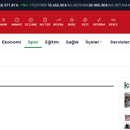
N
6.571,81 ₺
%1,17
ÇEYREK
10.452,95 ₺
%0,00
YARIM
20.905,90 ₺
%0,00
TAM A
HAVA
NAMAZ
ECZANE
NOTER
BORSA
BURÇ
GEZI
DEPREM
DENIZ
Ekonomi
Spor
Eğitim
Sağlık
İlçeler
Servisler
Ç