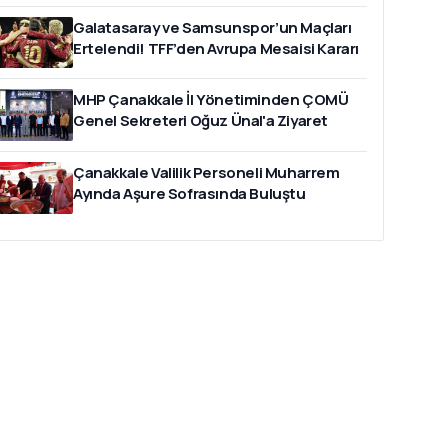
Galatasaray ve Samsunspor’un Maçları
Ertelendi! TFF’den Avrupa Mesaisi Kararı
MHP Çanakkale İl Yönetiminden ÇOMÜ
Genel Sekreteri Oğuz Ünal'a Ziyaret
Çanakkale Valilik Personeli Muharrem
Ayında Aşure Sofrasında Buluştu