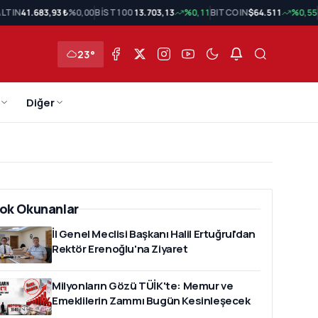
LTIN
41.683,93 ₺
%0,00
BİST 100
13.703,13
%0,11
BITCOIN
$64.511
%0,55
23°
Diğer
ok Okunanlar
İl Genel Meclisi Başkanı Halil Ertuğrul'dan
Rektör Erenoğlu'na Ziyaret
Milyonların Gözü TÜİK'te: Memur ve
Emeklilerin Zammı Bugün Kesinleşecek