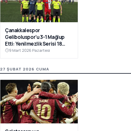
Çanakkalespor
Geliboluspor’u 3-1 Mağlup
Etti: Yenilmezlik Serisi 18
Maça Çıktı
9 Mart 2026 Pazartesi
27 ŞUBAT 2026 CUMA