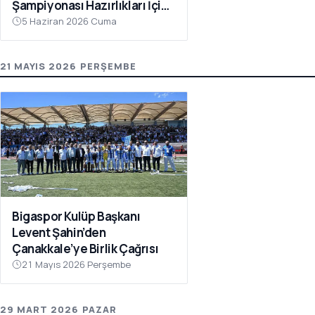
Şampiyonası Hazırlıkları İçin
Çanakkale’de Kampa Girdi
5 Haziran 2026 Cuma
21 MAYIS 2026 PERŞEMBE
Bigaspor Kulüp Başkanı
Levent Şahin’den
Çanakkale’ye Birlik Çağrısı
21 Mayıs 2026 Perşembe
29 MART 2026 PAZAR