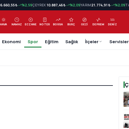
N
6.660,55 ₺
%2,59
ÇEYREK
10.887,46 ₺
%2,09
YARIM
21.774,91 ₺
%2,09
T
HAVA
NAMAZ
ECZANE
NOTER
BORSA
BURÇ
GEZI
DEPREM
DENIZ
Ekonomi
Spor
Eğitim
Sağlık
İlçeler
Servisler
Ç