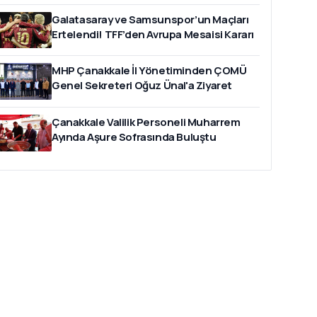
Galatasaray ve Samsunspor’un Maçları
Ertelendi! TFF’den Avrupa Mesaisi Kararı
MHP Çanakkale İl Yönetiminden ÇOMÜ
Genel Sekreteri Oğuz Ünal'a Ziyaret
Çanakkale Valilik Personeli Muharrem
Ayında Aşure Sofrasında Buluştu