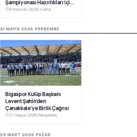
Şampiyonası Hazırlıkları İçin
Çanakkale’de Kampa Girdi
5 Haziran 2026 Cuma
21 MAYIS 2026 PERŞEMBE
Bigaspor Kulüp Başkanı
Levent Şahin’den
Çanakkale’ye Birlik Çağrısı
21 Mayıs 2026 Perşembe
29 MART 2026 PAZAR