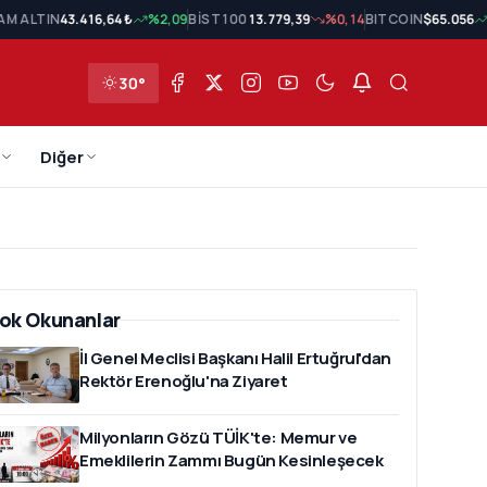
AM ALTIN
43.416,64 ₺
%2,09
BİST 100
13.779,39
%0,14
BITCOIN
$65.056
30°
Diğer
ok Okunanlar
İl Genel Meclisi Başkanı Halil Ertuğrul'dan
Rektör Erenoğlu'na Ziyaret
Milyonların Gözü TÜİK'te: Memur ve
Emeklilerin Zammı Bugün Kesinleşecek