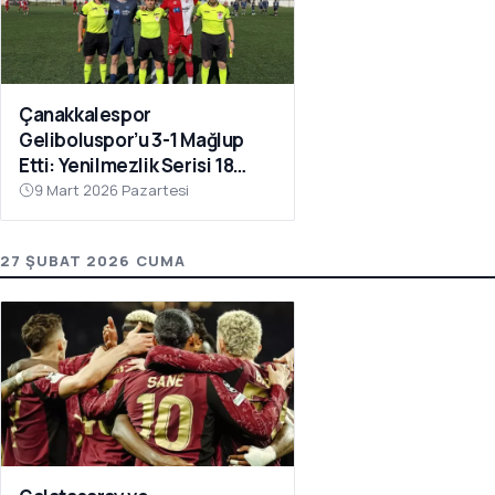
Çanakkalespor
Geliboluspor’u 3-1 Mağlup
Etti: Yenilmezlik Serisi 18
Maça Çıktı
9 Mart 2026 Pazartesi
27 ŞUBAT 2026 CUMA