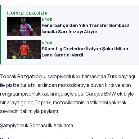
İLGINIZI ÇEKEBILIR
SPOR
Fenerbahçe'den Yılın Transfer Bombası!
İsmaila Sarr İmzayı Atıyor
SPOR
Süper Lig Devlerine İtalyan Şoku! Milan
Leao Kararını Verdi
Toprak Razgatlıoğlu, şampiyonluk kutlamasında Türk bayrağı
ile pistte tur attı, ardından motosikletiyle duvarı kırdı ve altın
rengi şampiyonluk kaskını çekiçle açtı. Garajda BMW ekibiyle
bir araya gelen Toprak, motosikletinin lastiklerini yakarak
sevincini takımıyla paylaştı.
Şampiyonluk Sonrası İlk Açıklama