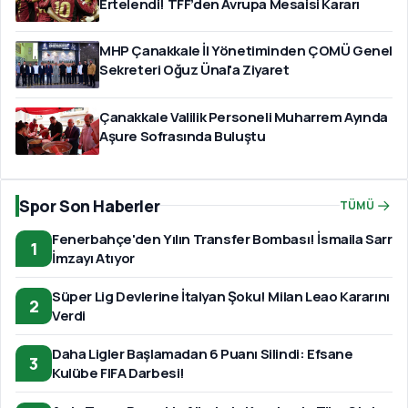
Ertelendi! TFF’den Avrupa Mesaisi Kararı
MHP Çanakkale İl Yönetiminden ÇOMÜ Genel
Sekreteri Oğuz Ünal'a Ziyaret
Çanakkale Valilik Personeli Muharrem Ayında
Aşure Sofrasında Buluştu
Spor Son Haberler
TÜMÜ
Fenerbahçe'den Yılın Transfer Bombası! İsmaila Sarr
1
İmzayı Atıyor
Süper Lig Devlerine İtalyan Şoku! Milan Leao Kararını
2
Verdi
Daha Ligler Başlamadan 6 Puanı Silindi: Efsane
3
Kulübe FIFA Darbesi!