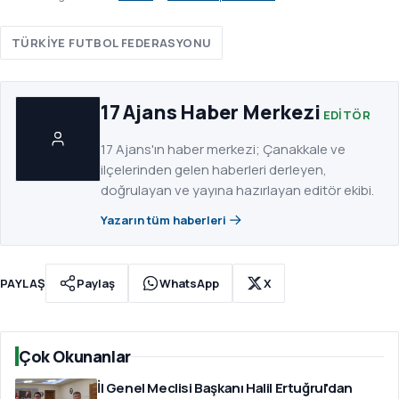
TÜRKIYE FUTBOL FEDERASYONU
17 Ajans Haber Merkezi
EDITÖR
17 Ajans'ın haber merkezi; Çanakkale ve
ilçelerinden gelen haberleri derleyen,
doğrulayan ve yayına hazırlayan editör ekibi.
Yazarın tüm haberleri
PAYLAŞ
Paylaş
WhatsApp
X
Çok Okunanlar
İl Genel Meclisi Başkanı Halil Ertuğrul'dan