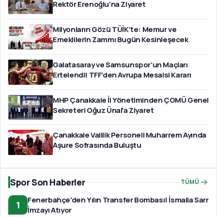
Rektör Erenoğlu'na Ziyaret
Milyonların Gözü TÜİK'te: Memur ve
Emeklilerin Zammı Bugün Kesinleşecek
Galatasaray ve Samsunspor’un Maçları
Ertelendi! TFF’den Avrupa Mesaisi Kararı
MHP Çanakkale İl Yönetiminden ÇOMÜ Genel
Sekreteri Oğuz Ünal'a Ziyaret
Çanakkale Valilik Personeli Muharrem Ayında
Aşure Sofrasında Buluştu
Spor Son Haberler
TÜMÜ
Fenerbahçe'den Yılın Transfer Bombası! İsmaila Sarr
1
İmzayı Atıyor