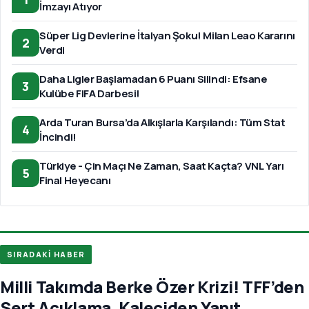
İmzayı Atıyor
Süper Lig Devlerine İtalyan Şoku! Milan Leao Kararını
2
Verdi
Daha Ligler Başlamadan 6 Puanı Silindi: Efsane
3
Kulübe FIFA Darbesi!
Arda Turan Bursa’da Alkışlarla Karşılandı: Tüm Stat
4
İncindi!
Türkiye - Çin Maçı Ne Zaman, Saat Kaçta? VNL Yarı
5
Final Heyecanı
SIRADAKİ HABER
Milli Takımda Berke Özer Krizi! TFF’den
Sert Açıklama, Kaleciden Yanıt