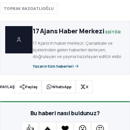
TOPRAK RAZGATLIOĞLU
17 Ajans Haber Merkezi
EDITÖR
17 Ajans'ın haber merkezi; Çanakkale ve
ilçelerinden gelen haberleri derleyen,
doğrulayan ve yayına hazırlayan editör ekibi.
Yazarın tüm haberleri
PAYLAŞ
Paylaş
WhatsApp
X
Bu haberi nasıl buldunuz?
👍
🔥
❤️
😮
🤔