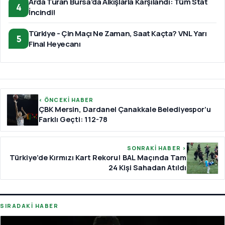
Arda Turan Bursa’da Alkışlarla Karşılandı: Tüm Stat
4
İncindi!
Türkiye - Çin Maçı Ne Zaman, Saat Kaçta? VNL Yarı
5
Final Heyecanı
‹ ÖNCEKİ HABER
ÇBK Mersin, Dardanel Çanakkale Belediyespor’u
Farklı Geçti: 112-78
SONRAKİ HABER ›
Türkiye’de Kırmızı Kart Rekoru! BAL Maçında Tam
24 Kişi Sahadan Atıldı
SIRADAKİ HABER