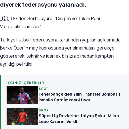
diyerek federasyonu yalanladı.
🇹🇷 TFF’den Sert Duyuru: “Disiplin ve Takım Ruhu
Vazgeçilmezimizdir”
Türkiye Futbol Federasyonu tarafından yapılan açıklamada,
Berke Özer’in maç kadrosunda yer almamasını gerekçe
göstererek, teknik ve idari ekibin izni olmadan kamptan
ayrıldığı belirtildi.
İLGINIZI ÇEKEBILIR
SPOR
Fenerbahçe'den Yılın Transfer Bombası!
İsmaila Sarr İmzayı Atıyor
SPOR
Süper Lig Devlerine İtalyan Şoku! Milan
Leao Kararını Verdi