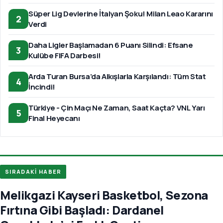
Süper Lig Devlerine İtalyan Şoku! Milan Leao Kararını
2
Verdi
Daha Ligler Başlamadan 6 Puanı Silindi: Efsane
3
Kulübe FIFA Darbesi!
Arda Turan Bursa’da Alkışlarla Karşılandı: Tüm Stat
4
İncindi!
Türkiye - Çin Maçı Ne Zaman, Saat Kaçta? VNL Yarı
5
Final Heyecanı
SIRADAKİ HABER
Melikgazi Kayseri Basketbol, Sezona
Fırtına Gibi Başladı: Dardanel