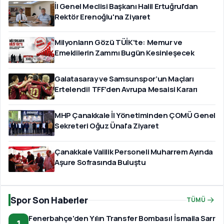
İl Genel Meclisi Başkanı Halil Ertuğrul'dan
Rektör Erenoğlu'na Ziyaret
Milyonların Gözü TÜİK'te: Memur ve
Emeklilerin Zammı Bugün Kesinleşecek
Galatasaray ve Samsunspor’un Maçları
Ertelendi! TFF’den Avrupa Mesaisi Kararı
MHP Çanakkale İl Yönetiminden ÇOMÜ Genel
Sekreteri Oğuz Ünal'a Ziyaret
Çanakkale Valilik Personeli Muharrem Ayında
Aşure Sofrasında Buluştu
Spor Son Haberler
TÜMÜ
Fenerbahçe'den Yılın Transfer Bombası! İsmaila Sarr
1