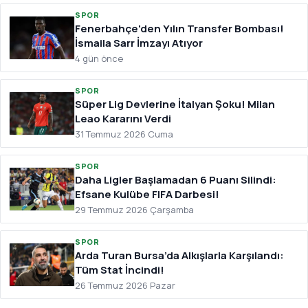
SPOR
Fenerbahçe'den Yılın Transfer Bombası!
İsmaila Sarr İmzayı Atıyor
4 gün önce
SPOR
Süper Lig Devlerine İtalyan Şoku! Milan
Leao Kararını Verdi
31 Temmuz 2026 Cuma
SPOR
Daha Ligler Başlamadan 6 Puanı Silindi:
Efsane Kulübe FIFA Darbesi!
29 Temmuz 2026 Çarşamba
SPOR
Arda Turan Bursa’da Alkışlarla Karşılandı:
Tüm Stat İncindi!
26 Temmuz 2026 Pazar