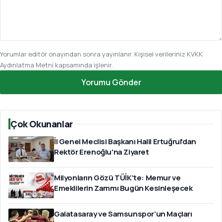
Yorumlar editör onayından sonra yayınlanır. Kişisel verileriniz
KVKK
Aydınlatma Metni
kapsamında işlenir.
Yorumu Gönder
Çok Okunanlar
İl Genel Meclisi Başkanı Halil Ertuğrul'dan
Rektör Erenoğlu'na Ziyaret
Milyonların Gözü TÜİK'te: Memur ve
Emeklilerin Zammı Bugün Kesinleşecek
Galatasaray ve Samsunspor’un Maçları