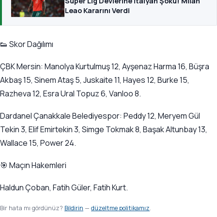
Süper Lig Devlerine İtalyan Şoku! Milan
Leao Kararını Verdi
👟 Skor Dağılımı
ÇBK Mersin: Manolya Kurtulmuş 12, Ayşenaz Harma 16, Büşra
Akbaş 15, Sinem Ataş 5, Juskaite 11, Hayes 12, Burke 15,
Razheva 12, Esra Ural Topuz 6, Vanloo 8.
Dardanel Çanakkale Belediyespor: Peddy 12, Meryem Gül
Tekin 3, Elif Emirtekin 3, Simge Tokmak 8, Başak Altunbay 13,
Wallace 15, Power 24.
🎯 Maçın Hakemleri
Haldun Çoban, Fatih Güler, Fatih Kurt.
Bir hata mı gördünüz?
Bildirin
—
düzeltme politikamız
.