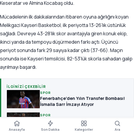
Keseratar ve Almina Kocabaş oldu.
Mücadelenin ilk dakikalarından itibaren oyuna ağırlığını koyan
Melikgazi Kayseri Basketbol, ilk periyotta 13-26’lık üstünlük
sağladı. Devreye 43-28’lik skor avantajıyla giren konuk ekip,
ikinci yarıda da tempoyu düşürmeden farkı açtı. Üçüncü
periyot sonunda fark 29 sayıya kadar çıktı (37-66). Maçın
sonunda ise Kayseri temsilcisi, 82-53’lük skorla sahadan galip
ayrılmayı başardı.
İLGINIZI ÇEKEBILIR
SPOR
Fenerbahçe'den Yılın Transfer Bombası!
İsmaila Sarr İmzayı Atıyor
SPOR
Süper Lig Devlerine İtalyan Şoku! Milan
A±
Leao Kararını Verdi
Paylaş
Yorum
Boyut
Kaydet
Dinle
Anasayfa
Son Dakika
Kategoriler
Ara