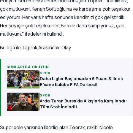
Podyum seremonisi öncesinde konuşan Toprak, "İnanılmaz,
çok mutluyum. Kenan Sofuoğlu'na ve kardeşime çok teşekkür
ediyorum. Her yarış hafta sonunda kendimizi çok geliştirdik.
Her şey için çok teşekkürler. Bir kez daha şampiyonuz, çok
mutluyum." ifadelerini kullandı.
Bulega ile Toprak Arasındaki Olay
BUNLARI DA OKUYUN
SPOR
Daha Ligler Başlamadan 6 Puanı Silindi:
Efsane Kulübe FIFA Darbesi!
SPOR
Arda Turan Bursa’da Alkışlarla Karşılandı:
Tüm Stat İncindi!
Superpole yarışında liderliği alan Toprak, rakibi Nicolo