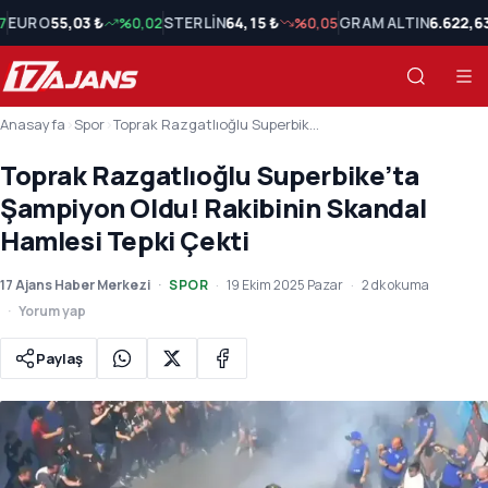
7
EURO
55,03 ₺
%0,02
STERLİN
64,15 ₺
%0,05
GRAM ALTIN
6.622,6
Anasayfa
›
Spor
›
Toprak Razgatlıoğlu Superbike’ta Şampiyon Oldu! Rakibinin Skandal Hamlesi Tepki Çekti
Toprak Razgatlıoğlu Superbike’ta
Şampiyon Oldu! Rakibinin Skandal
Hamlesi Tepki Çekti
17 Ajans Haber Merkezi
SPOR
19 Ekim 2025 Pazar
2 dk okuma
Yorum yap
Paylaş