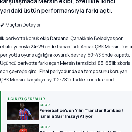
karşılaşmada Mersin ekibi, özellikle ikinci
yarıdaki üstün performansıyla farkı açtı.
🏀 Maçtan Detaylar
İlk periyotta konuk ekip Dardanel Çanakkale Belediyespor,
etkili oyunuyla 24-29 önde tamamladı. Ancak ÇBK Mersin, ikinci
periyotta oyuna ağırlığını koyarak devreyi 50-43 önde kapattı.
Üçüncü periyotta farkı açan Mersin temsilcisi, 85-65’lik skorla
son çeyreğe girdi. Final periyodunda da temposunu koruyan
ÇBK Mersin, karşılaşmayı 112-78’lik farklı skorla kazandı.
İLGINIZI ÇEKEBILIR
SPOR
Fenerbahçe'den Yılın Transfer Bombası!
İsmaila Sarr İmzayı Atıyor
SPOR