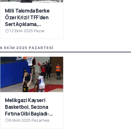
Milli Takımda Berke
Özer Krizi! TFF’den
Sert Açıklama,
Kaleciden Yanıt
12 Ekim 2025 Pazar
Gecikmedi
6 EKIM 2025 PAZARTESI
Melikgazi Kayseri
Basketbol, Sezona
Fırtına Gibi Başladı:
Dardanel Çanakkale’yi
6 Ekim 2025 Pazartesi
Farklı Geçti