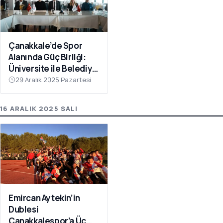
Çanakkale’de Spor
Alanında Güç Birliği:
Üniversite ile Belediye
Kulüpleri İş Birliği Yaptı
29 Aralık 2025 Pazartesi
16 ARALIK 2025 SALI
Emircan Aytekin’in
Dublesi
Çanakkalespor’a Üç