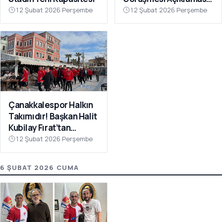
“Galatasaray’ı Bu Tür
12 Şubat 2026 Perşembe
12 Şubat 2026 Perşembe
İddialarla
İlişkilendirmeyin”
Çanakkalespor Halkın
Takımıdır! Başkan Halit
Kubilay Fırat’tan
Anlamlı Buluşma
12 Şubat 2026 Perşembe
6 ŞUBAT 2026 CUMA