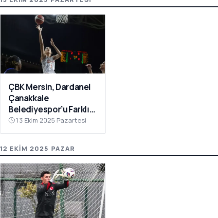
ÇBK Mersin, Dardanel
Çanakkale
Belediyespor’u Farklı
Geçti: 112-78
13 Ekim 2025 Pazartesi
12 EKIM 2025 PAZAR