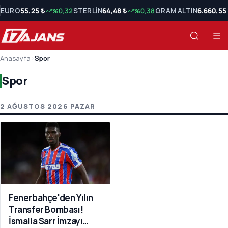
EURO
55,25 ₺
%0,32
STERLİN
64,48 ₺
%0,38
GRAM ALTIN
6.660,55
Anasayfa
›
Spor
Spor
Spor Son Haberler
2 AĞUSTOS 2026 PAZAR
Fenerbahçe'den Yılın
Transfer Bombası!
İsmaila Sarr İmzayı