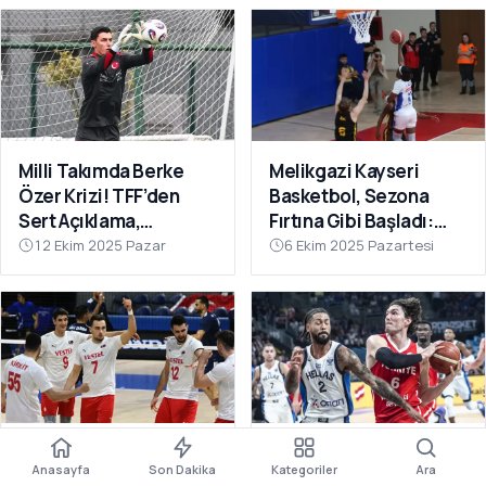
Milli Takımda Berke
Melikgazi Kayseri
Özer Krizi! TFF’den
Basketbol, Sezona
Sert Açıklama,
Fırtına Gibi Başladı:
Kaleciden Yanıt
Dardanel Çanakkale’yi
12 Ekim 2025 Pazar
6 Ekim 2025 Pazartesi
Gecikmedi
Farklı Geçti
Filenin Efeleri Dünya
12 Dev Adam Fırtına
Anasayfa
Son Dakika
Kategoriler
Ara
Şampiyonası’nda 2’de
Gibi: Yunanistan’ı Ezip