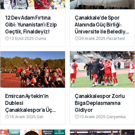
12 Dev Adam Fırtına
Çanakkale’de Spor
Gibi: Yunanistan’ı Ezip
Alanında Güç Birliği:
Geçtik, Finaldeyiz!
Üniversite ile Belediye
Kulüpleri İş Birliği Yaptı
12 Eylül 2025 Cuma
29 Aralık 2025 Pazartesi
Emircan Aytekin’in
Çanakkalespor Zorlu
Dublesi
Biga Deplasmanına
Çanakkalespor’a Üç
Gidiyor
Puanı Getirdi
16 Aralık 2025 Salı
10 Aralık 2025 Çarşamba