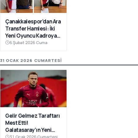
Çanakkalespor’dan Ara
Transfer Hamlesi: İki
Yeni Oyuncu Kadroya
Katıldı
6 Şubat 2026 Cuma
31 OCAK 2026 CUMARTESI
Gelir Gelmez Taraftarı
Mest Etti!
Galatasaray’ın Yeni
Transferi Noa Lang’dan
31 Ocak 2026 Cumartesi