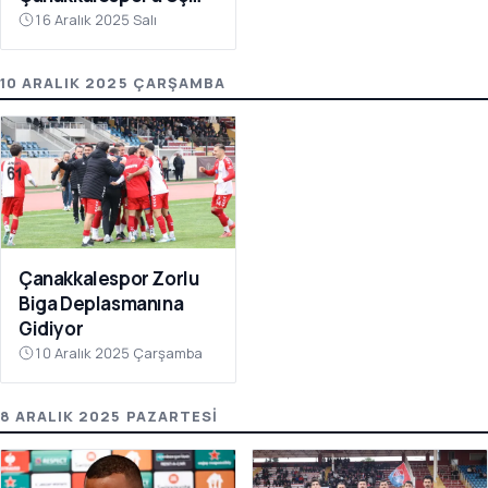
Puanı Getirdi
16 Aralık 2025 Salı
10 ARALIK 2025 ÇARŞAMBA
Çanakkalespor Zorlu
Biga Deplasmanına
Gidiyor
10 Aralık 2025 Çarşamba
8 ARALIK 2025 PAZARTESI