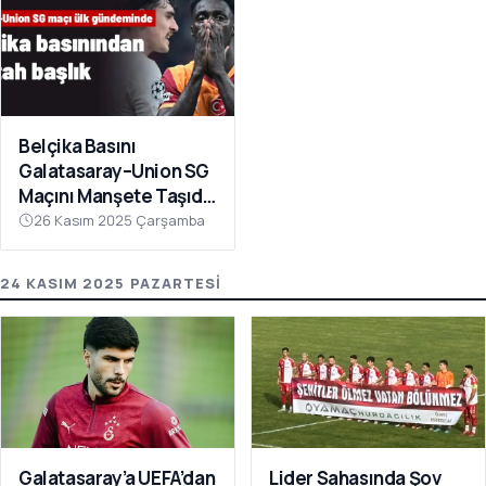
Belçika Basını
Galatasaray–Union SG
Maçını Manşete Taşıdı:
“50 Bin Türk’ü
26 Kasım 2025 Çarşamba
Susturdular”
24 KASIM 2025 PAZARTESI
Galatasaray’a UEFA’dan
Lider Sahasında Şov