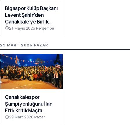
Bigaspor Kulüp Başkanı
Levent Şahin’den
Çanakkale’ye Birlik
Çağrısı
21 Mayıs 2026 Perşembe
29 MART 2026 PAZAR
Çanakkalespor
Şampiyonluğunu İlan
Etti: Kritik Maçta
Galibiyet Geldi
29 Mart 2026 Pazar