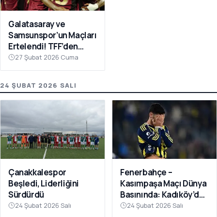
Galatasaray ve
Samsunspor’un Maçları
Ertelendi! TFF’den
Avrupa Mesaisi Kararı
27 Şubat 2026 Cuma
24 ŞUBAT 2026 SALI
Fenerbahçe –
Çanakkalespor
Kasımpaşa Maçı Dünya
Beşledi, Liderliğini
Basınında: Kadıköy’de
Sürdürdü
Büyük Şok
24 Şubat 2026 Salı
24 Şubat 2026 Salı