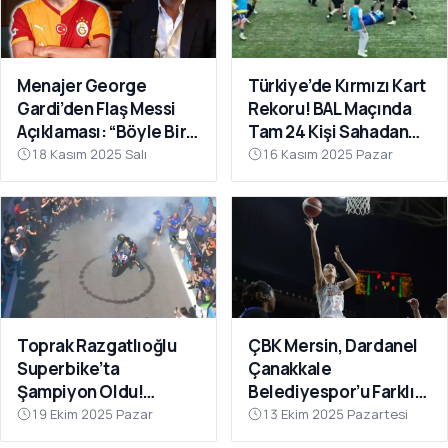
Menajer George
Türkiye’de Kırmızı Kart
Gardi’den Flaş Messi
Rekoru! BAL Maçında
Açıklaması: “Böyle Bir
Tam 24 Kişi Sahadan
Fırsat Olursa,
Atıldı
18 Kasım 2025 Salı
16 Kasım 2025 Pazar
Galatasaray İçin
Faydalı Olabilir”
Toprak Razgatlıoğlu
ÇBK Mersin, Dardanel
Superbike’ta
Çanakkale
Şampiyon Oldu!
Belediyespor’u Farklı
Rakibinin Skandal
Geçti: 112-78
19 Ekim 2025 Pazar
13 Ekim 2025 Pazartesi
Hamlesi Tepki Çekti