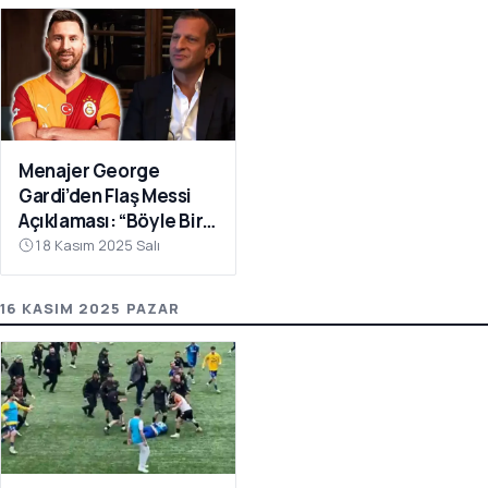
Menajer George
Gardi’den Flaş Messi
Açıklaması: “Böyle Bir
Fırsat Olursa,
18 Kasım 2025 Salı
Galatasaray İçin
Faydalı Olabilir”
16 KASIM 2025 PAZAR