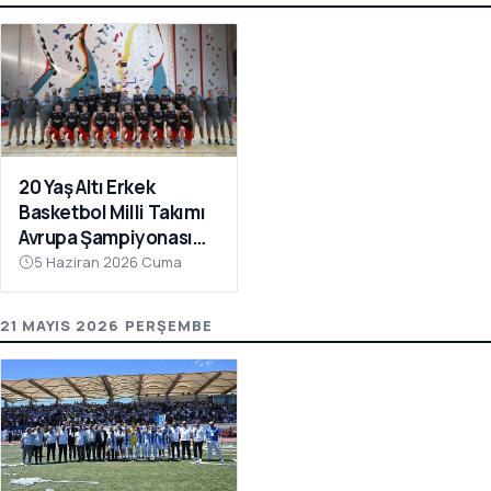
20 Yaş Altı Erkek
Basketbol Milli Takımı
Avrupa Şampiyonası
Hazırlıkları İçin
5 Haziran 2026 Cuma
Çanakkale’de Kampa
Girdi
21 MAYIS 2026 PERŞEMBE