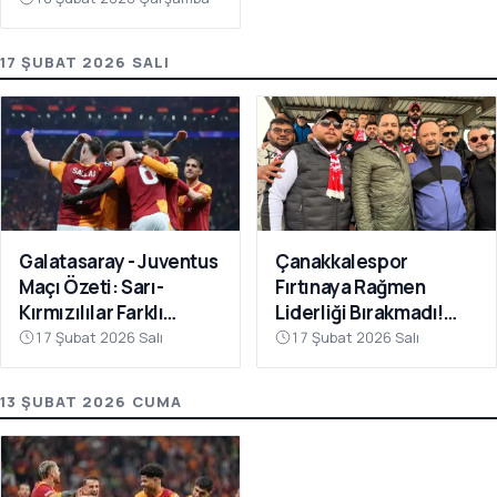
17 ŞUBAT 2026 SALI
Galatasaray - Juventus
Çanakkalespor
Maçı Özeti: Sarı-
Fırtınaya Rağmen
Kırmızılılar Farklı
Liderliği Bırakmadı!
Kazandı
Bayramiç
17 Şubat 2026 Salı
17 Şubat 2026 Salı
Deplasmanında Kritik 3
Puan
13 ŞUBAT 2026 CUMA