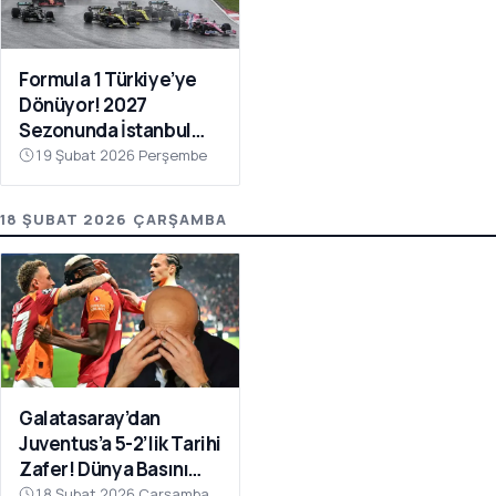
Formula 1 Türkiye’ye
Dönüyor! 2027
Sezonunda İstanbul
Park Takvimde
19 Şubat 2026 Perşembe
18 ŞUBAT 2026 ÇARŞAMBA
Galatasaray’dan
Juventus’a 5-2’lik Tarihi
Zafer! Dünya Basını
Manşetlere Taşıdı
18 Şubat 2026 Çarşamba