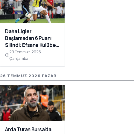
Daha Ligler
Başlamadan 6 Puanı
Silindi: Efsane Kulübe
FIFA Darbesi!
29 Temmuz 2026
Çarşamba
26 TEMMUZ 2026 PAZAR
Arda Turan Bursa’da