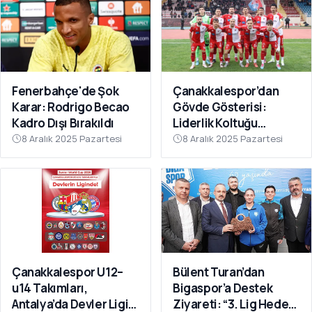
Fenerbahçe'de Şok
Çanakkalespor’dan
Karar: Rodrigo Becao
Gövde Gösterisi:
Kadro Dışı Bırakıldı
Liderlik Koltuğu
Bırakılmıyor!
8 Aralık 2025 Pazartesi
8 Aralık 2025 Pazartesi
Çanakkalespor U12–
Bülent Turan’dan
u14 Takımları,
Bigaspor’a Destek
Antalya’da Devler Ligi
Ziyareti: “3. Lig Hedefi