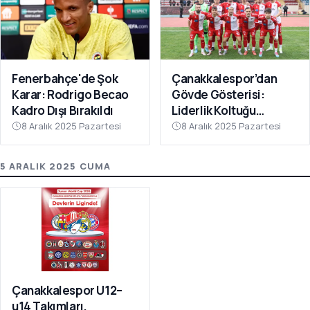
Fenerbahçe'de Şok
Çanakkalespor’dan
Karar: Rodrigo Becao
Gövde Gösterisi:
Kadro Dışı Bırakıldı
Liderlik Koltuğu
Bırakılmıyor!
8 Aralık 2025 Pazartesi
8 Aralık 2025 Pazartesi
5 ARALIK 2025 CUMA
Çanakkalespor U12–
u14 Takımları,