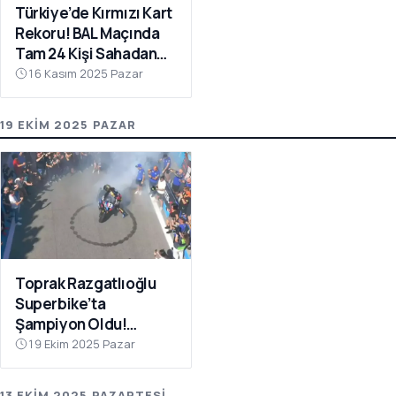
Türkiye’de Kırmızı Kart
Rekoru! BAL Maçında
Tam 24 Kişi Sahadan
Atıldı
16 Kasım 2025 Pazar
19 EKIM 2025 PAZAR
Toprak Razgatlıoğlu
Superbike’ta
Şampiyon Oldu!
Rakibinin Skandal
19 Ekim 2025 Pazar
Hamlesi Tepki Çekti
13 EKIM 2025 PAZARTESI