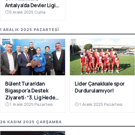
Antalya’da Devler Ligi
Sahnesinde!
5 Aralık 2025 Cuma
1 ARALIK 2025 PAZARTESI
Bülent Turan’dan
Lider Çanakkale spor
Bigaspor’a Destek
Durdurulamıyor!
Ziyareti: “3. Lig Hedefi
Çok Yakın”
1 Aralık 2025 Pazartesi
1 Aralık 2025 Pazartesi
26 KASIM 2025 ÇARŞAMBA