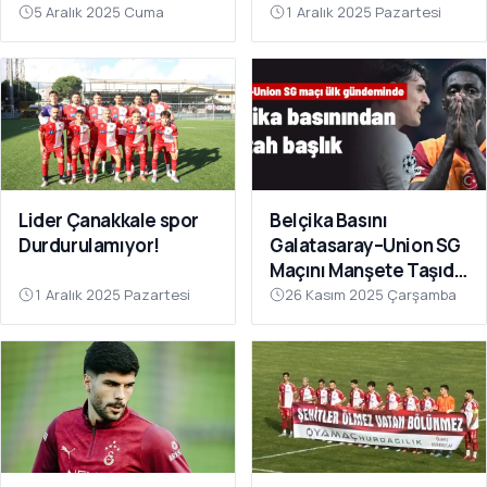
Sahnesinde!
Çok Yakın”
5 Aralık 2025 Cuma
1 Aralık 2025 Pazartesi
Lider Çanakkale spor
Belçika Basını
Durdurulamıyor!
Galatasaray–Union SG
Maçını Manşete Taşıdı:
“50 Bin Türk’ü
1 Aralık 2025 Pazartesi
26 Kasım 2025 Çarşamba
Susturdular”