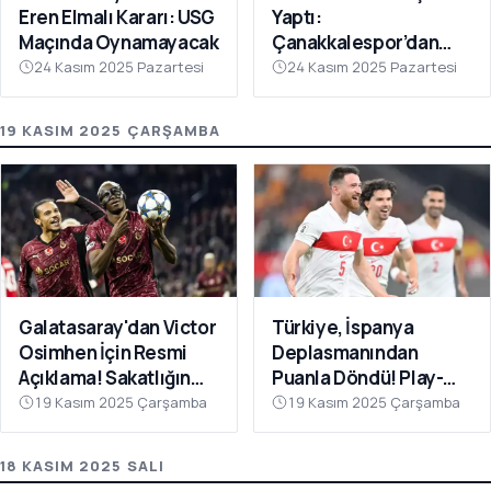
Eren Elmalı Kararı: USG
Yaptı:
Maçında Oynamayacak
Çanakkalespor’dan
Farklı Galibiyet
24 Kasım 2025 Pazartesi
24 Kasım 2025 Pazartesi
19 KASIM 2025 ÇARŞAMBA
Galatasaray'dan Victor
Türkiye, İspanya
Osimhen İçin Resmi
Deplasmanından
Açıklama! Sakatlığın
Puanla Döndü! Play-
Son Durumu Belli Oldu
Off Öncesi Moral: 2-2
19 Kasım 2025 Çarşamba
19 Kasım 2025 Çarşamba
18 KASIM 2025 SALI