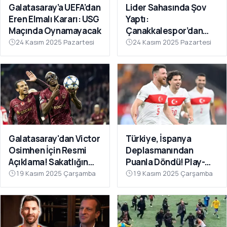
Galatasaray’a UEFA’dan
Lider Sahasında Şov
Eren Elmalı Kararı: USG
Yaptı:
Maçında Oynamayacak
Çanakkalespor’dan
Farklı Galibiyet
24 Kasım 2025 Pazartesi
24 Kasım 2025 Pazartesi
Galatasaray'dan Victor
Türkiye, İspanya
Osimhen İçin Resmi
Deplasmanından
Açıklama! Sakatlığın
Puanla Döndü! Play-
Son Durumu Belli Oldu
Off Öncesi Moral: 2-2
19 Kasım 2025 Çarşamba
19 Kasım 2025 Çarşamba