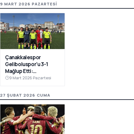
9 MART 2026 PAZARTESI
Çanakkalespor
Geliboluspor’u 3-1
Mağlup Etti:
Yenilmezlik Serisi 18
9 Mart 2026 Pazartesi
Maça Çıktı
27 ŞUBAT 2026 CUMA