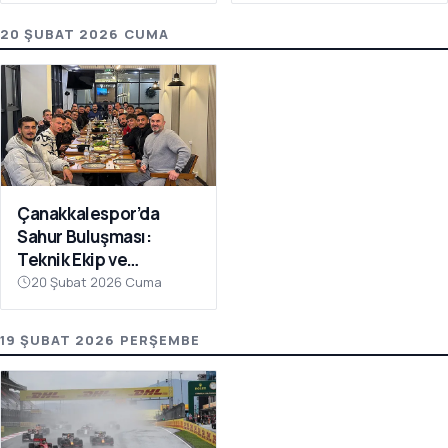
20 ŞUBAT 2026 CUMA
Çanakkalespor’da
Sahur Buluşması:
Teknik Ekip ve
Futbolcular Aynı
20 Şubat 2026 Cuma
Sofrada
19 ŞUBAT 2026 PERŞEMBE