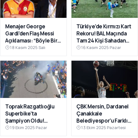
Menajer George
Türkiye’de Kırmızı Kart
Gardi’den Flaş Messi
Rekoru! BAL Maçında
Açıklaması: “Böyle Bir
Tam 24 Kişi Sahadan
Fırsat Olursa,
Atıldı
18 Kasım 2025 Salı
16 Kasım 2025 Pazar
Galatasaray İçin
Faydalı Olabilir”
Toprak Razgatlıoğlu
ÇBK Mersin, Dardanel
Superbike’ta
Çanakkale
Şampiyon Oldu!
Belediyespor’u Farklı
Rakibinin Skandal
Geçti: 112-78
19 Ekim 2025 Pazar
13 Ekim 2025 Pazartesi
Hamlesi Tepki Çekti