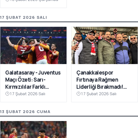
17 ŞUBAT 2026 SALI
Galatasaray - Juventus
Çanakkalespor
Maçı Özeti: Sarı-
Fırtınaya Rağmen
Kırmızılılar Farklı
Liderliği Bırakmadı!
Kazandı
Bayramiç
17 Şubat 2026 Salı
17 Şubat 2026 Salı
Deplasmanında Kritik 3
Puan
13 ŞUBAT 2026 CUMA