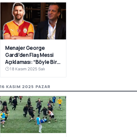
Menajer George
Gardi’den Flaş Messi
Açıklaması: “Böyle Bir
Fırsat Olursa,
18 Kasım 2025 Salı
Galatasaray İçin
Faydalı Olabilir”
16 KASIM 2025 PAZAR