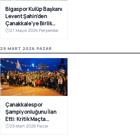
Bigaspor Kulüp Başkanı
Levent Şahin’den
Çanakkale’ye Birlik
Çağrısı
21 Mayıs 2026 Perşembe
29 MART 2026 PAZAR
Çanakkalespor
Şampiyonluğunu İlan
Etti: Kritik Maçta
Galibiyet Geldi
29 Mart 2026 Pazar