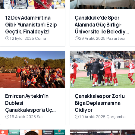
12 Dev Adam Fırtına
Çanakkale’de Spor
Gibi: Yunanistan’ı Ezip
Alanında Güç Birliği:
Geçtik, Finaldeyiz!
Üniversite ile Belediye
Kulüpleri İş Birliği Yaptı
12 Eylül 2025 Cuma
29 Aralık 2025 Pazartesi
Emircan Aytekin’in
Çanakkalespor Zorlu
Dublesi
Biga Deplasmanına
Çanakkalespor’a Üç
Gidiyor
Puanı Getirdi
16 Aralık 2025 Salı
10 Aralık 2025 Çarşamba