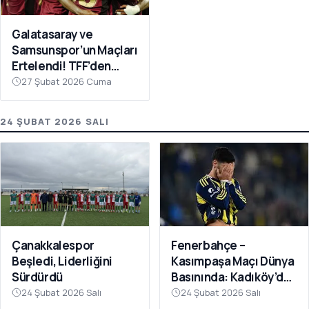
Galatasaray ve
Samsunspor’un Maçları
Ertelendi! TFF’den
Avrupa Mesaisi Kararı
27 Şubat 2026 Cuma
24 ŞUBAT 2026 SALI
Fenerbahçe –
Çanakkalespor
Kasımpaşa Maçı Dünya
Beşledi, Liderliğini
Basınında: Kadıköy’de
Sürdürdü
Büyük Şok
24 Şubat 2026 Salı
24 Şubat 2026 Salı