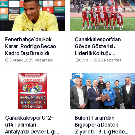
Fenerbahçe'de Şok
Çanakkalespor’dan
Karar: Rodrigo Becao
Gövde Gösterisi:
Kadro Dışı Bırakıldı
Liderlik Koltuğu
Bırakılmıyor!
8 Aralık 2025 Pazartesi
8 Aralık 2025 Pazartesi
Çanakkalespor U12–
Bülent Turan’dan
u14 Takımları,
Bigaspor’a Destek
Antalya’da Devler Ligi
Ziyareti: “3. Lig Hedefi