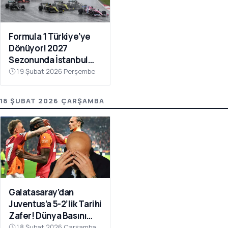
Formula 1 Türkiye’ye
Dönüyor! 2027
Sezonunda İstanbul
Park Takvimde
19 Şubat 2026 Perşembe
18 ŞUBAT 2026 ÇARŞAMBA
Galatasaray’dan
Juventus’a 5-2’lik Tarihi
Zafer! Dünya Basını
Manşetlere Taşıdı
18 Şubat 2026 Çarşamba