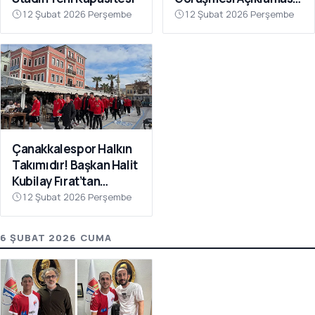
“Galatasaray’ı Bu Tür
12 Şubat 2026 Perşembe
12 Şubat 2026 Perşembe
İddialarla
İlişkilendirmeyin”
Çanakkalespor Halkın
Takımıdır! Başkan Halit
Kubilay Fırat’tan
Anlamlı Buluşma
12 Şubat 2026 Perşembe
6 ŞUBAT 2026 CUMA