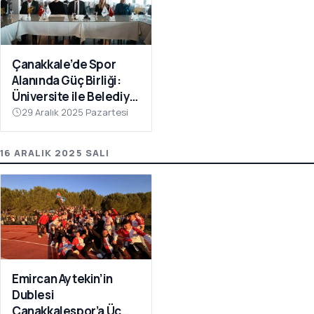
Çanakkale’de Spor
Alanında Güç Birliği:
Üniversite ile Belediye
Kulüpleri İş Birliği Yaptı
29 Aralık 2025 Pazartesi
16 ARALIK 2025 SALI
Emircan Aytekin’in
Dublesi
Çanakkalespor’a Üç