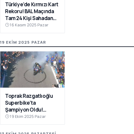
Türkiye’de Kırmızı Kart
Rekoru! BAL Maçında
Tam 24 Kişi Sahadan
Atıldı
16 Kasım 2025 Pazar
19 EKIM 2025 PAZAR
Toprak Razgatlıoğlu
Superbike’ta
Şampiyon Oldu!
Rakibinin Skandal
19 Ekim 2025 Pazar
Hamlesi Tepki Çekti
13 EKIM 2025 PAZARTESI