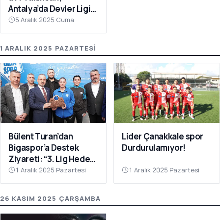
Antalya’da Devler Ligi
Sahnesinde!
5 Aralık 2025 Cuma
1 ARALIK 2025 PAZARTESI
Bülent Turan’dan
Lider Çanakkale spor
Bigaspor’a Destek
Durdurulamıyor!
Ziyareti: “3. Lig Hedefi
Çok Yakın”
1 Aralık 2025 Pazartesi
1 Aralık 2025 Pazartesi
26 KASIM 2025 ÇARŞAMBA