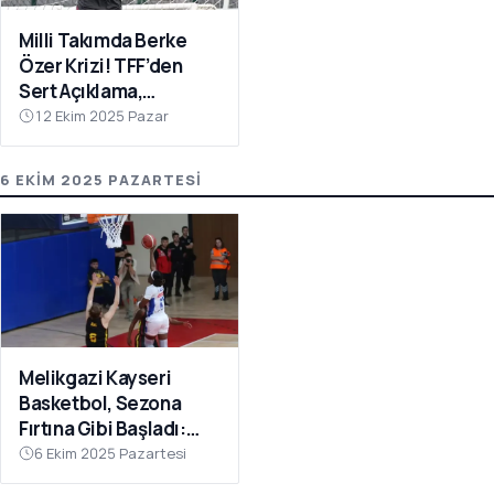
Milli Takımda Berke
Özer Krizi! TFF’den
Sert Açıklama,
Kaleciden Yanıt
12 Ekim 2025 Pazar
Gecikmedi
6 EKIM 2025 PAZARTESI
Melikgazi Kayseri
Basketbol, Sezona
Fırtına Gibi Başladı:
Dardanel Çanakkale’yi
6 Ekim 2025 Pazartesi
Farklı Geçti