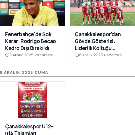
Fenerbahçe'de Şok
Çanakkalespor’dan
Karar: Rodrigo Becao
Gövde Gösterisi:
Kadro Dışı Bırakıldı
Liderlik Koltuğu
Bırakılmıyor!
8 Aralık 2025 Pazartesi
8 Aralık 2025 Pazartesi
5 ARALIK 2025 CUMA
Çanakkalespor U12–
u14 Takımları,