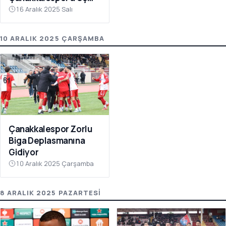
Puanı Getirdi
16 Aralık 2025 Salı
10 ARALIK 2025 ÇARŞAMBA
Çanakkalespor Zorlu
Biga Deplasmanına
Gidiyor
10 Aralık 2025 Çarşamba
8 ARALIK 2025 PAZARTESI