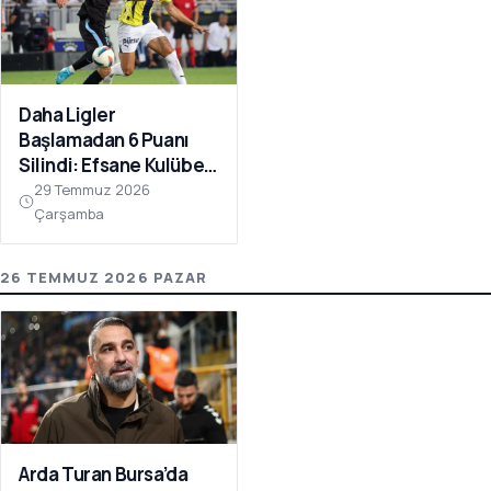
Daha Ligler
Başlamadan 6 Puanı
Silindi: Efsane Kulübe
FIFA Darbesi!
29 Temmuz 2026
Çarşamba
26 TEMMUZ 2026 PAZAR
Arda Turan Bursa’da