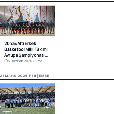
20 Yaş Altı Erkek
Basketbol Milli Takımı
Avrupa Şampiyonası
Hazırlıkları İçin
5 Haziran 2026 Cuma
Çanakkale’de Kampa
Girdi
21 MAYIS 2026 PERŞEMBE