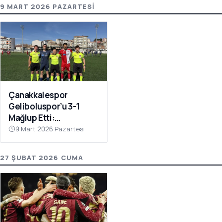
9 MART 2026 PAZARTESI
Çanakkalespor
Geliboluspor’u 3-1
Mağlup Etti:
Yenilmezlik Serisi 18
9 Mart 2026 Pazartesi
Maça Çıktı
27 ŞUBAT 2026 CUMA