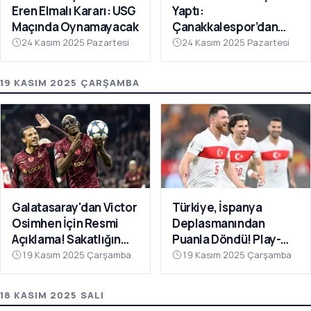
Eren Elmalı Kararı: USG
Yaptı:
Maçında Oynamayacak
Çanakkalespor’dan
Farklı Galibiyet
24 Kasım 2025 Pazartesi
24 Kasım 2025 Pazartesi
19 KASIM 2025 ÇARŞAMBA
Galatasaray'dan Victor
Türkiye, İspanya
Osimhen İçin Resmi
Deplasmanından
Açıklama! Sakatlığın
Puanla Döndü! Play-
Son Durumu Belli Oldu
Off Öncesi Moral: 2-2
19 Kasım 2025 Çarşamba
19 Kasım 2025 Çarşamba
18 KASIM 2025 SALI