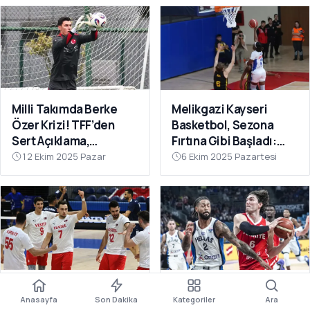
Milli Takımda Berke
Melikgazi Kayseri
Özer Krizi! TFF’den
Basketbol, Sezona
Sert Açıklama,
Fırtına Gibi Başladı:
Kaleciden Yanıt
Dardanel Çanakkale’yi
12 Ekim 2025 Pazar
6 Ekim 2025 Pazartesi
Gecikmedi
Farklı Geçti
Filenin Efeleri Dünya
12 Dev Adam Fırtına
Anasayfa
Son Dakika
Kategoriler
Ara
Şampiyonası’nda 2’de
Gibi: Yunanistan’ı Ezip