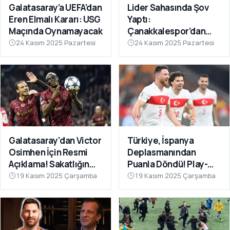
Galatasaray’a UEFA’dan
Lider Sahasında Şov
Eren Elmalı Kararı: USG
Yaptı:
Maçında Oynamayacak
Çanakkalespor’dan
Farklı Galibiyet
24 Kasım 2025 Pazartesi
24 Kasım 2025 Pazartesi
Galatasaray'dan Victor
Türkiye, İspanya
Osimhen İçin Resmi
Deplasmanından
Açıklama! Sakatlığın
Puanla Döndü! Play-
Son Durumu Belli Oldu
Off Öncesi Moral: 2-2
19 Kasım 2025 Çarşamba
19 Kasım 2025 Çarşamba