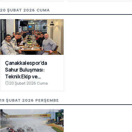
20 ŞUBAT 2026 CUMA
Çanakkalespor’da
Sahur Buluşması:
Teknik Ekip ve
Futbolcular Aynı
20 Şubat 2026 Cuma
Sofrada
19 ŞUBAT 2026 PERŞEMBE