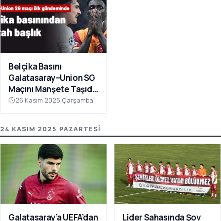
Belçika Basını
Galatasaray–Union SG
Maçını Manşete Taşıdı:
“50 Bin Türk’ü
26 Kasım 2025 Çarşamba
Susturdular”
24 KASIM 2025 PAZARTESI
Galatasaray’a UEFA’dan
Lider Sahasında Şov