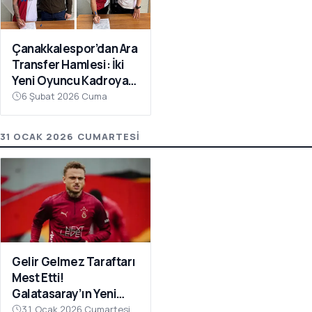
Çanakkalespor’dan Ara
Transfer Hamlesi: İki
Yeni Oyuncu Kadroya
Katıldı
6 Şubat 2026 Cuma
31 OCAK 2026 CUMARTESI
Gelir Gelmez Taraftarı
Mest Etti!
Galatasaray’ın Yeni
Transferi Noa Lang’dan
31 Ocak 2026 Cumartesi