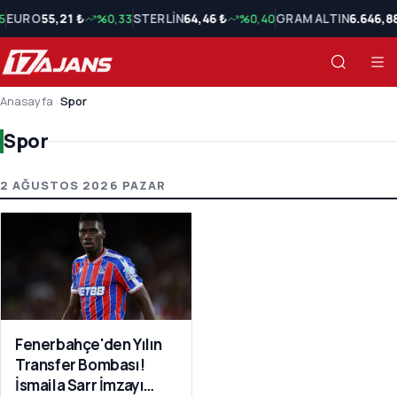
5
EURO
55,21 ₺
%0,33
STERLİN
64,46 ₺
%0,40
GRAM ALTIN
6.646,8
Anasayfa
›
Spor
Spor
Spor Son Haberler
2 AĞUSTOS 2026 PAZAR
Fenerbahçe'den Yılın
Transfer Bombası!
İsmaila Sarr İmzayı