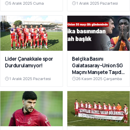
Sahnesinde!
Çok Yakın”
5 Aralık 2025 Cuma
1 Aralık 2025 Pazartesi
Lider Çanakkale spor
Belçika Basını
Durdurulamıyor!
Galatasaray–Union SG
Maçını Manşete Taşıdı:
“50 Bin Türk’ü
1 Aralık 2025 Pazartesi
26 Kasım 2025 Çarşamba
Susturdular”