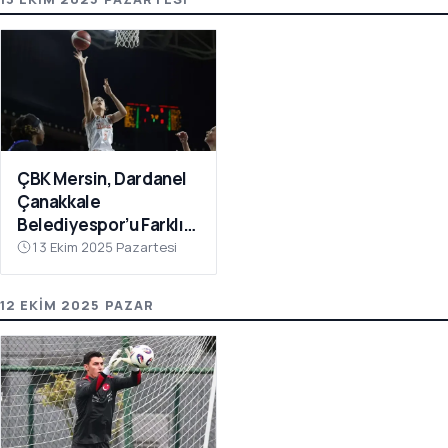
ÇBK Mersin, Dardanel
Çanakkale
Belediyespor’u Farklı
Geçti: 112-78
13 Ekim 2025 Pazartesi
12 EKIM 2025 PAZAR