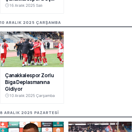
Puanı Getirdi
16 Aralık 2025 Salı
10 ARALIK 2025 ÇARŞAMBA
Çanakkalespor Zorlu
Biga Deplasmanına
Gidiyor
10 Aralık 2025 Çarşamba
8 ARALIK 2025 PAZARTESI