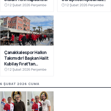
“Galatasaray’ı Bu Tür
12 Şubat 2026 Perşembe
12 Şubat 2026 Perşembe
İddialarla
İlişkilendirmeyin”
Çanakkalespor Halkın
Takımıdır! Başkan Halit
Kubilay Fırat’tan
Anlamlı Buluşma
12 Şubat 2026 Perşembe
6 ŞUBAT 2026 CUMA