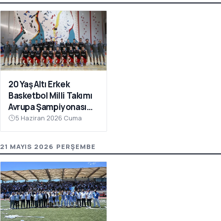
20 Yaş Altı Erkek
Basketbol Milli Takımı
Avrupa Şampiyonası
Hazırlıkları İçin
5 Haziran 2026 Cuma
Çanakkale’de Kampa
Girdi
21 MAYIS 2026 PERŞEMBE