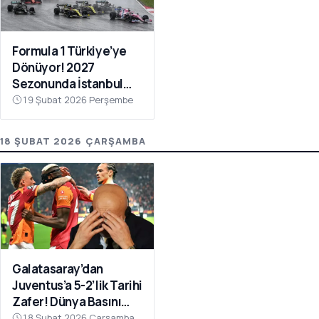
Formula 1 Türkiye’ye
Dönüyor! 2027
Sezonunda İstanbul
Park Takvimde
19 Şubat 2026 Perşembe
18 ŞUBAT 2026 ÇARŞAMBA
Galatasaray’dan
Juventus’a 5-2’lik Tarihi
Zafer! Dünya Basını
Manşetlere Taşıdı
18 Şubat 2026 Çarşamba