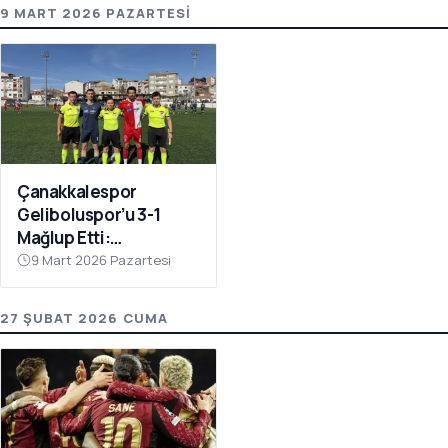
9 MART 2026 PAZARTESI
Çanakkalespor
Geliboluspor’u 3-1
Mağlup Etti:
Yenilmezlik Serisi 18
9 Mart 2026 Pazartesi
Maça Çıktı
27 ŞUBAT 2026 CUMA