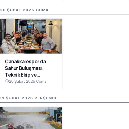
20 ŞUBAT 2026 CUMA
Çanakkalespor’da
Sahur Buluşması:
Teknik Ekip ve
Futbolcular Aynı
20 Şubat 2026 Cuma
Sofrada
19 ŞUBAT 2026 PERŞEMBE