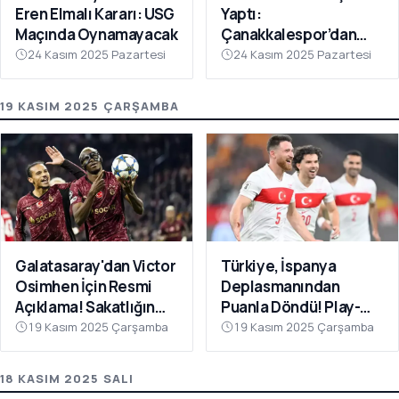
Eren Elmalı Kararı: USG
Yaptı:
Maçında Oynamayacak
Çanakkalespor’dan
Farklı Galibiyet
24 Kasım 2025 Pazartesi
24 Kasım 2025 Pazartesi
19 KASIM 2025 ÇARŞAMBA
Galatasaray'dan Victor
Türkiye, İspanya
Osimhen İçin Resmi
Deplasmanından
Açıklama! Sakatlığın
Puanla Döndü! Play-
Son Durumu Belli Oldu
Off Öncesi Moral: 2-2
19 Kasım 2025 Çarşamba
19 Kasım 2025 Çarşamba
18 KASIM 2025 SALI