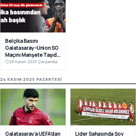
Belçika Basını
Galatasaray–Union SG
Maçını Manşete Taşıdı:
“50 Bin Türk’ü
26 Kasım 2025 Çarşamba
Susturdular”
24 KASIM 2025 PAZARTESI
Galatasaray’a UEFA’dan
Lider Sahasında Şov