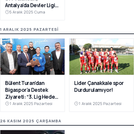
Antalya’da Devler Ligi
Sahnesinde!
5 Aralık 2025 Cuma
1 ARALIK 2025 PAZARTESI
Bülent Turan’dan
Lider Çanakkale spor
Bigaspor’a Destek
Durdurulamıyor!
Ziyareti: “3. Lig Hedefi
Çok Yakın”
1 Aralık 2025 Pazartesi
1 Aralık 2025 Pazartesi
26 KASIM 2025 ÇARŞAMBA