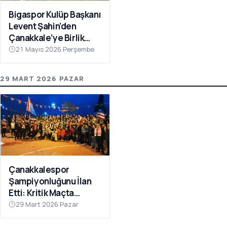
Bigaspor Kulüp Başkanı
Levent Şahin’den
Çanakkale’ye Birlik
Çağrısı
21 Mayıs 2026 Perşembe
29 MART 2026 PAZAR
Çanakkalespor
Şampiyonluğunu İlan
Etti: Kritik Maçta
Galibiyet Geldi
29 Mart 2026 Pazar