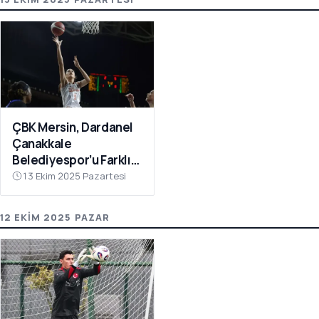
ÇBK Mersin, Dardanel
Çanakkale
Belediyespor’u Farklı
Geçti: 112-78
13 Ekim 2025 Pazartesi
12 EKIM 2025 PAZAR