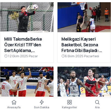
Milli Takımda Berke
Melikgazi Kayseri
Özer Krizi! TFF’den
Basketbol, Sezona
Sert Açıklama,
Fırtına Gibi Başladı:
Kaleciden Yanıt
Dardanel Çanakkale’yi
12 Ekim 2025 Pazar
6 Ekim 2025 Pazartesi
Gecikmedi
Farklı Geçti
Filenin Efeleri Dünya
12 Dev Adam Fırtına
Anasayfa
Son Dakika
Kategoriler
Ara
Şampiyonası’nda 2’de
Gibi: Yunanistan’ı Ezip