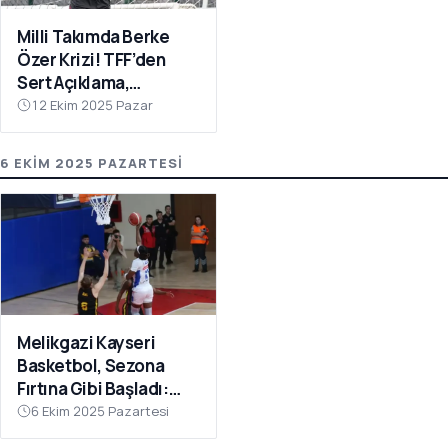
Milli Takımda Berke
Özer Krizi! TFF’den
Sert Açıklama,
Kaleciden Yanıt
12 Ekim 2025 Pazar
Gecikmedi
6 EKIM 2025 PAZARTESI
Melikgazi Kayseri
Basketbol, Sezona
Fırtına Gibi Başladı:
Dardanel Çanakkale’yi
6 Ekim 2025 Pazartesi
Farklı Geçti