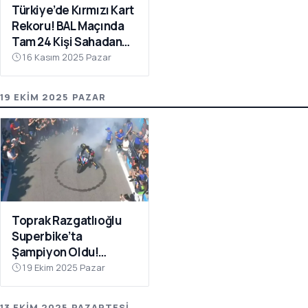
Türkiye’de Kırmızı Kart
Rekoru! BAL Maçında
Tam 24 Kişi Sahadan
Atıldı
16 Kasım 2025 Pazar
19 EKIM 2025 PAZAR
Toprak Razgatlıoğlu
Superbike’ta
Şampiyon Oldu!
Rakibinin Skandal
19 Ekim 2025 Pazar
Hamlesi Tepki Çekti
13 EKIM 2025 PAZARTESI