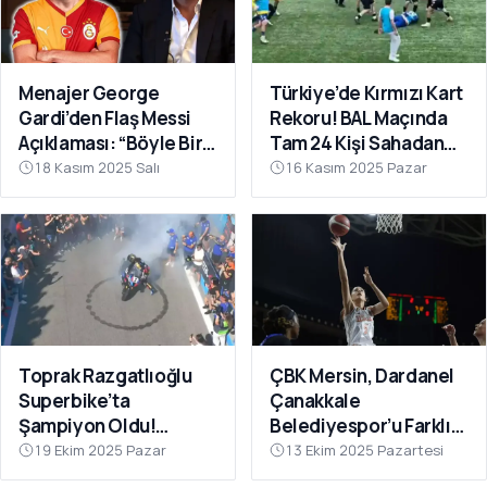
Menajer George
Türkiye’de Kırmızı Kart
Gardi’den Flaş Messi
Rekoru! BAL Maçında
Açıklaması: “Böyle Bir
Tam 24 Kişi Sahadan
Fırsat Olursa,
Atıldı
18 Kasım 2025 Salı
16 Kasım 2025 Pazar
Galatasaray İçin
Faydalı Olabilir”
Toprak Razgatlıoğlu
ÇBK Mersin, Dardanel
Superbike’ta
Çanakkale
Şampiyon Oldu!
Belediyespor’u Farklı
Rakibinin Skandal
Geçti: 112-78
19 Ekim 2025 Pazar
13 Ekim 2025 Pazartesi
Hamlesi Tepki Çekti