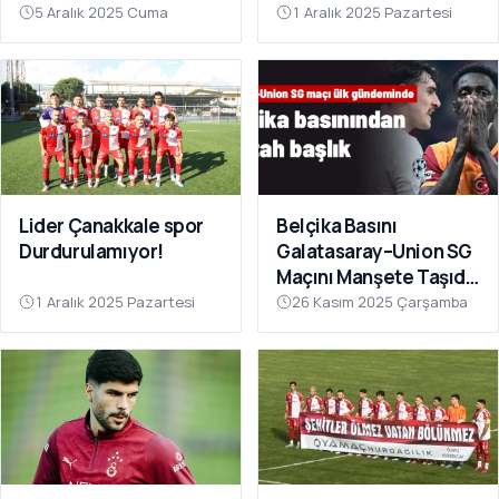
Sahnesinde!
Çok Yakın”
5 Aralık 2025 Cuma
1 Aralık 2025 Pazartesi
Lider Çanakkale spor
Belçika Basını
Durdurulamıyor!
Galatasaray–Union SG
Maçını Manşete Taşıdı:
“50 Bin Türk’ü
1 Aralık 2025 Pazartesi
26 Kasım 2025 Çarşamba
Susturdular”