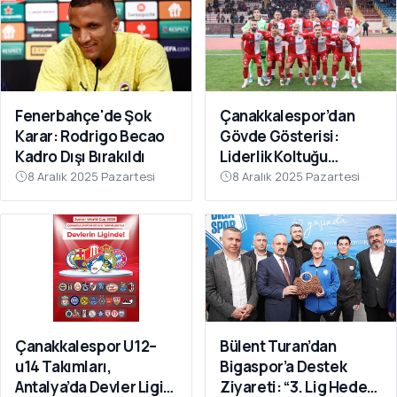
Fenerbahçe'de Şok
Çanakkalespor’dan
Karar: Rodrigo Becao
Gövde Gösterisi:
Kadro Dışı Bırakıldı
Liderlik Koltuğu
Bırakılmıyor!
8 Aralık 2025 Pazartesi
8 Aralık 2025 Pazartesi
Çanakkalespor U12–
Bülent Turan’dan
u14 Takımları,
Bigaspor’a Destek
Antalya’da Devler Ligi
Ziyareti: “3. Lig Hedefi