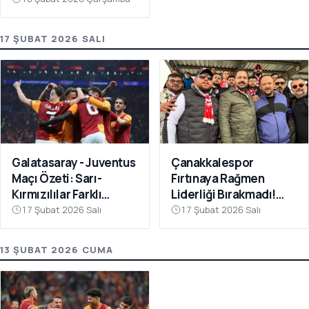
17 ŞUBAT 2026 SALI
Galatasaray - Juventus
Çanakkalespor
Maçı Özeti: Sarı-
Fırtınaya Rağmen
Kırmızılılar Farklı
Liderliği Bırakmadı!
Kazandı
Bayramiç
17 Şubat 2026 Salı
17 Şubat 2026 Salı
Deplasmanında Kritik 3
Puan
13 ŞUBAT 2026 CUMA