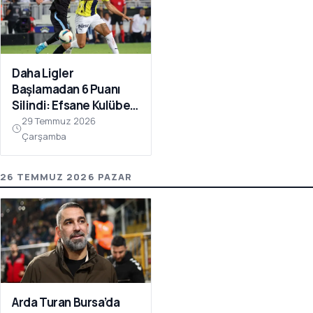
Daha Ligler
Başlamadan 6 Puanı
Silindi: Efsane Kulübe
FIFA Darbesi!
29 Temmuz 2026
Çarşamba
26 TEMMUZ 2026 PAZAR
Arda Turan Bursa’da