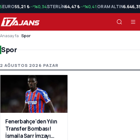
5
EURO
55,21 ₺
%0,34
STERLİN
64,47 ₺
%0,41
GRAM ALTIN
6.646,3
Anasayfa
›
Spor
Spor
Spor Son Haberler
2 AĞUSTOS 2026 PAZAR
Fenerbahçe'den Yılın
Transfer Bombası!
İsmaila Sarr İmzayı