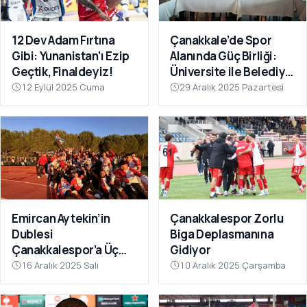
12 Dev Adam Fırtına
Çanakkale’de Spor
Gibi: Yunanistan’ı Ezip
Alanında Güç Birliği:
Geçtik, Finaldeyiz!
Üniversite ile Belediye
Kulüpleri İş Birliği Yaptı
12 Eylül 2025 Cuma
29 Aralık 2025 Pazartesi
Emircan Aytekin’in
Çanakkalespor Zorlu
Dublesi
Biga Deplasmanına
Çanakkalespor’a Üç
Gidiyor
Puanı Getirdi
16 Aralık 2025 Salı
10 Aralık 2025 Çarşamba