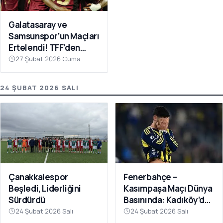
Galatasaray ve
Samsunspor’un Maçları
Ertelendi! TFF’den
Avrupa Mesaisi Kararı
27 Şubat 2026 Cuma
24 ŞUBAT 2026 SALI
Fenerbahçe –
Çanakkalespor
Kasımpaşa Maçı Dünya
Beşledi, Liderliğini
Basınında: Kadıköy’de
Sürdürdü
Büyük Şok
24 Şubat 2026 Salı
24 Şubat 2026 Salı