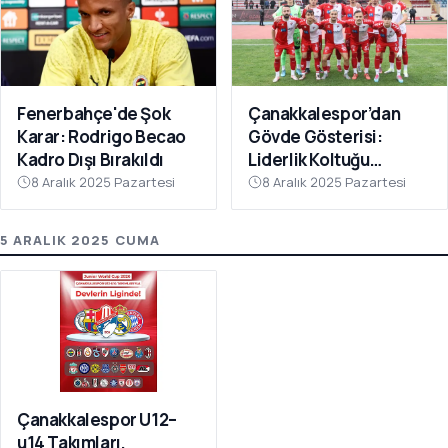
Fenerbahçe'de Şok
Çanakkalespor’dan
Karar: Rodrigo Becao
Gövde Gösterisi:
Kadro Dışı Bırakıldı
Liderlik Koltuğu
Bırakılmıyor!
8 Aralık 2025 Pazartesi
8 Aralık 2025 Pazartesi
5 ARALIK 2025 CUMA
Çanakkalespor U12–
u14 Takımları,