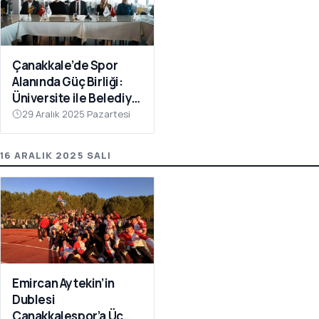
Çanakkale’de Spor
Alanında Güç Birliği:
Üniversite ile Belediye
Kulüpleri İş Birliği Yaptı
29 Aralık 2025 Pazartesi
16 ARALIK 2025 SALI
Emircan Aytekin’in
Dublesi
Çanakkalespor’a Üç