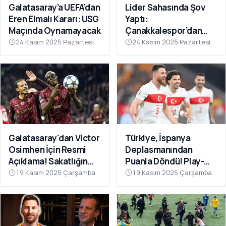
Galatasaray’a UEFA’dan
Lider Sahasında Şov
Eren Elmalı Kararı: USG
Yaptı:
Maçında Oynamayacak
Çanakkalespor’dan
Farklı Galibiyet
24 Kasım 2025 Pazartesi
24 Kasım 2025 Pazartesi
Galatasaray'dan Victor
Türkiye, İspanya
Osimhen İçin Resmi
Deplasmanından
Açıklama! Sakatlığın
Puanla Döndü! Play-
Son Durumu Belli Oldu
Off Öncesi Moral: 2-2
19 Kasım 2025 Çarşamba
19 Kasım 2025 Çarşamba