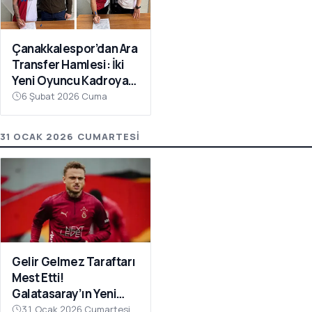
Çanakkalespor’dan Ara
Transfer Hamlesi: İki
Yeni Oyuncu Kadroya
Katıldı
6 Şubat 2026 Cuma
31 OCAK 2026 CUMARTESI
Gelir Gelmez Taraftarı
Mest Etti!
Galatasaray’ın Yeni
Transferi Noa Lang’dan
31 Ocak 2026 Cumartesi