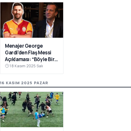
Menajer George
Gardi’den Flaş Messi
Açıklaması: “Böyle Bir
Fırsat Olursa,
18 Kasım 2025 Salı
Galatasaray İçin
Faydalı Olabilir”
16 KASIM 2025 PAZAR