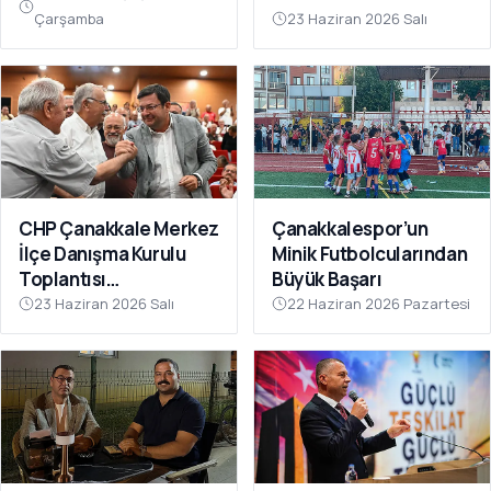
Çarşamba
23 Haziran 2026 Salı
CHP Çanakkale Merkez
Çanakkalespor’un
İlçe Danışma Kurulu
Minik Futbolcularından
Toplantısı
Büyük Başarı
Gerçekleştirildi
23 Haziran 2026 Salı
22 Haziran 2026 Pazartesi