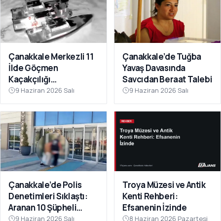
Çanakkale Merkezli 11
Çanakkale’de Tuğba
İlde Göçmen
Yavaş Davasında
Kaçakçılığı
Savcıdan Beraat Talebi
Operasyonu: 41
9 Haziran 2026 Salı
9 Haziran 2026 Salı
Tutuklama
Çanakkale’de Polis
Troya Müzesi ve Antik
Denetimleri Sıklaştı:
Kenti Rehberi:
Aranan 10 Şüpheli
Efsanenin İzinde
Tutuklandı
9 Haziran 2026 Salı
8 Haziran 2026 Pazartesi