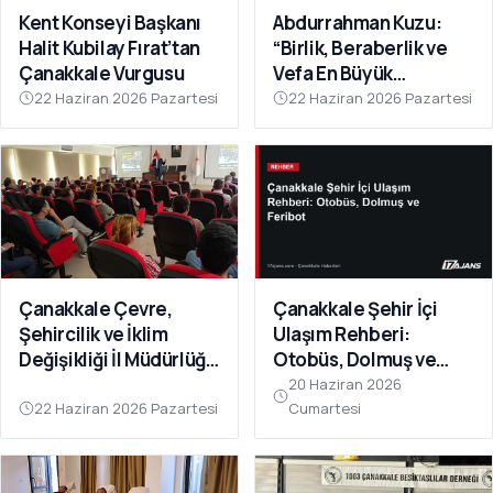
Kent Konseyi Başkanı
Abdurrahman Kuzu:
Halit Kubilay Fırat’tan
“Birlik, Beraberlik ve
Çanakkale Vurgusu
Vefa En Büyük
Gücümüzdür
22 Haziran 2026 Pazartesi
22 Haziran 2026 Pazartesi
Çanakkale Çevre,
Çanakkale Şehir İçi
Şehircilik ve İklim
Ulaşım Rehberi:
Değişikliği İl Müdürlüğü
Otobüs, Dolmuş ve
Personeline Eğitim
Feribot
20 Haziran 2026
Verildi
22 Haziran 2026 Pazartesi
Cumartesi