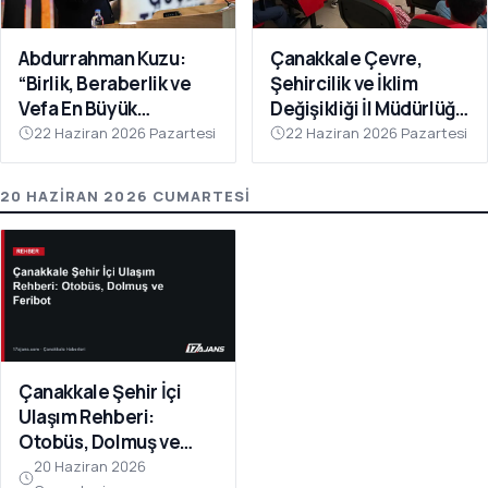
Abdurrahman Kuzu:
Çanakkale Çevre,
“Birlik, Beraberlik ve
Şehircilik ve İklim
Vefa En Büyük
Değişikliği İl Müdürlüğü
Gücümüzdür
Personeline Eğitim
22 Haziran 2026 Pazartesi
22 Haziran 2026 Pazartesi
Verildi
20 HAZIRAN 2026 CUMARTESI
Çanakkale Şehir İçi
Ulaşım Rehberi:
Otobüs, Dolmuş ve
Feribot
20 Haziran 2026