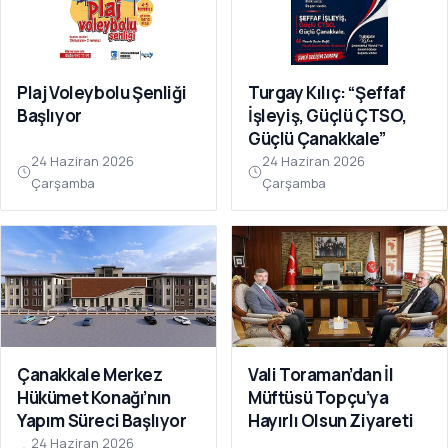
Plaj Voleybolu Şenliği
Turgay Kılıç: “Şeffaf
Başlıyor
İşleyiş, Güçlü ÇTSO,
Güçlü Çanakkale”
24 Haziran 2026
24 Haziran 2026
Çarşamba
Çarşamba
Çanakkale Merkez
Vali Toraman’dan İl
Hükümet Konağı’nın
Müftüsü Topçu’ya
Yapım Süreci Başlıyor
Hayırlı Olsun Ziyareti
24 Haziran 2026