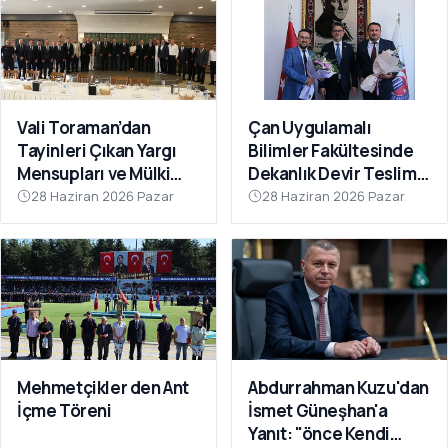
Vali Toraman’dan
Çan Uygulamalı
Tayinleri Çıkan Yargı
Bilimler Fakültesinde
Mensupları ve Mülki
Dekanlık Devir Teslim
İdare Amirlerine Veda
Töreni Gerçekleştirildi
28 Haziran 2026 Pazar
28 Haziran 2026 Pazar
Yemeği
Mehmetçikler den Ant
Abdurrahman Kuzu'dan
İçme Töreni
İsmet Güneşhan'a
Yanıt: "önce Kendi