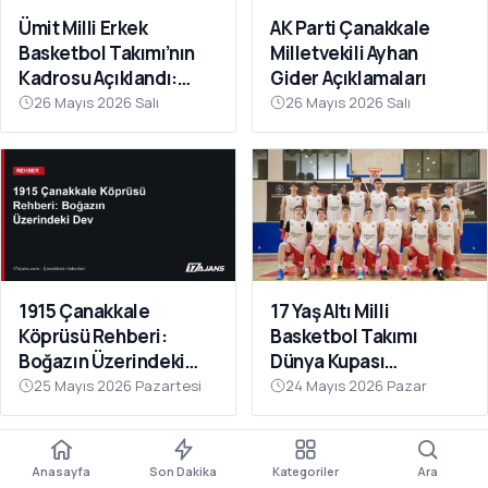
Ümit Milli Erkek
AK Parti Çanakkale
Basketbol Takımı’nın
Milletvekili Ayhan
Kadrosu Açıklandı:
Gider Açıklamaları
Kamp Çanakkale’de
26 Mayıs 2026 Salı
26 Mayıs 2026 Salı
Başlıyor
1915 Çanakkale
17 Yaş Altı Milli
Köprüsü Rehberi:
Basketbol Takımı
Boğazın Üzerindeki
Dünya Kupası
Dev
Hazırlıklarına
25 Mayıs 2026 Pazartesi
24 Mayıs 2026 Pazar
Çanakkale’de Başladı
Anasayfa
Son Dakika
Kategoriler
Ara