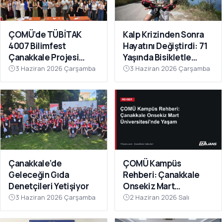
ÇOMÜ’de TÜBİTAK
Kalp Krizinden Sonra
4007 Bilimfest
Hayatını Değiştirdi: 71
Çanakkale Projesi
Yaşında Bisikletle
Tanıtıldı
Sağlığına Kavuştu
3 Haziran 2026 Çarşamba
3 Haziran 2026 Çarşamba
Çanakkale’de
ÇOMÜ Kampüs
Geleceğin Gıda
Rehberi: Çanakkale
Denetçileri Yetişiyor
Onsekiz Mart
Üniversitesi'nde
3 Haziran 2026 Çarşamba
2 Haziran 2026 Salı
Yaşam