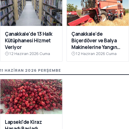
Çanakkale'de 13 Halk
Çanakkale'de
Kütüphanesi Hizmet
Biçerdöver ve Balya
Veriyor
Makinelerine Yangın
Denetimi
12 Haziran 2026 Cuma
12 Haziran 2026 Cuma
11 HAZIRAN 2026 PERŞEMBE
Lapseki'de Kiraz
Hasadı Başladı