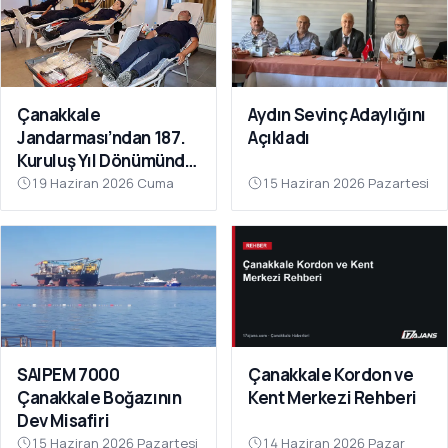
Çanakkale
Aydın Sevinç Adaylığını
Jandarması’ndan 187.
Açıkladı
Kuruluş Yıl Dönümünde
Anlamlı Kan Bağışı
19 Haziran 2026 Cuma
15 Haziran 2026 Pazartesi
SAIPEM 7000
Çanakkale Kordon ve
Çanakkale Boğazının
Kent Merkezi Rehberi
Dev Misafiri
15 Haziran 2026 Pazartesi
14 Haziran 2026 Pazar