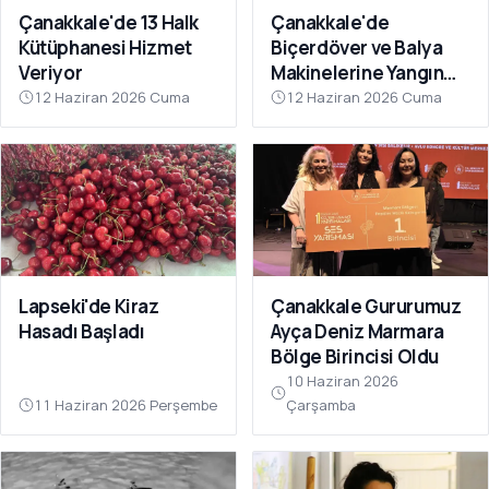
Çanakkale'de 13 Halk
Çanakkale'de
Kütüphanesi Hizmet
Biçerdöver ve Balya
Veriyor
Makinelerine Yangın
Denetimi
12 Haziran 2026 Cuma
12 Haziran 2026 Cuma
Lapseki'de Kiraz
Çanakkale Gururumuz
Hasadı Başladı
Ayça Deniz Marmara
Bölge Birincisi Oldu
10 Haziran 2026
11 Haziran 2026 Perşembe
Çarşamba