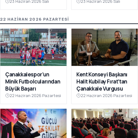
Gerçekleştirildi
23 Haziran 2026 Salı
23 Haziran 2026 Salı
22 HAZIRAN 2026 PAZARTESI
Çanakkalespor’un
Kent Konseyi Başkanı
Minik Futbolcularından
Halit Kubilay Fırat’tan
Büyük Başarı
Çanakkale Vurgusu
22 Haziran 2026 Pazartesi
22 Haziran 2026 Pazartesi