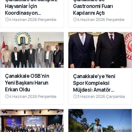
Hayvanlar İçin
Gastronomi Fuarı
Koordinasyon
Kapılarını Açtı
Toplantısı Düzenlendi
4 Haziran 2026 Perşembe
4 Haziran 2026 Perşembe
Çanakkale OSB'nin
Çanakkale’ye Yeni
Yeni Başkanı Harun
Spor Kompleksi
Erkan Oldu
Müjdesi: Amatör
Kulüplerin Beklediği
4 Haziran 2026 Perşembe
3 Haziran 2026 Çarşamba
Yatırım Hayata Geçiyor