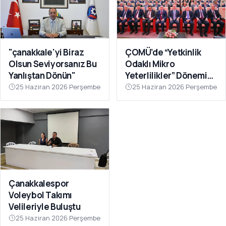
"çanakkale'yi Biraz
ÇOMÜ’de “Yetkinlik
Olsun Seviyorsanız Bu
Odaklı Mikro
Yanlıştan Dönün"
Yeterlilikler” Dönemi
Başlıyor
25 Haziran 2026 Perşembe
25 Haziran 2026 Perşembe
Çanakkalespor
Voleybol Takımı
Velileriyle Buluştu
25 Haziran 2026 Perşembe