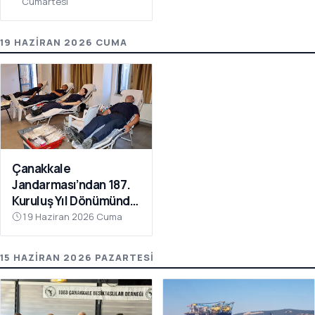
Cumartesi
19 HAZIRAN 2026 CUMA
Çanakkale
Jandarması’ndan 187.
Kuruluş Yıl Dönümünde
Anlamlı Kan Bağışı
19 Haziran 2026 Cuma
15 HAZIRAN 2026 PAZARTESI