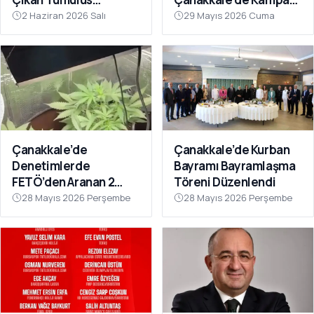
Definecilerin Hedefi
Girdi
2 Haziran 2026 Salı
29 Mayıs 2026 Cuma
Oldu
Çanakkale’de
Çanakkale’de Kurban
Denetimlerde
Bayramı Bayramlaşma
FETÖ’den Aranan 2
Töreni Düzenlendi
Firari Hükümlü
28 Mayıs 2026 Perşembe
28 Mayıs 2026 Perşembe
Yakalandı