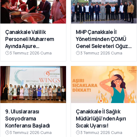
Çanakkale Valilik
MHP Çanakkale İl
Personeli Muharrem
Yönetiminden ÇOMÜ
Ayında Aşure
Genel Sekreteri Oğuz
Sofrasında Buluştu
Ünal'a Ziyaret
3 Temmuz 2026 Cuma
3 Temmuz 2026 Cuma
9. Uluslararası
Çanakkale İl Sağlık
Sosyodrama
Müdürlüğü'nden Aşırı
Konferansı Başladı
Sıcak Uyarısı!
3 Temmuz 2026 Cuma
3 Temmuz 2026 Cuma