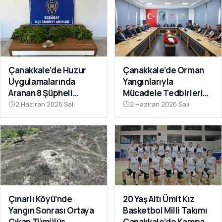
Çanakkale’de Huzur
Çanakkale’de Orman
Uygulamalarında
Yangınlarıyla
Aranan 8 Şüpheli
Mücadele Tedbirleri
Yakalandı
Masaya Yatırıldı
2 Haziran 2026 Salı
2 Haziran 2026 Salı
Çınarlı Köyü’nde
20 Yaş Altı Ümit Kız
Yangın Sonrası Ortaya
Basketbol Milli Takımı
Çıkan Tümülüs
Çanakkale’de Kampa