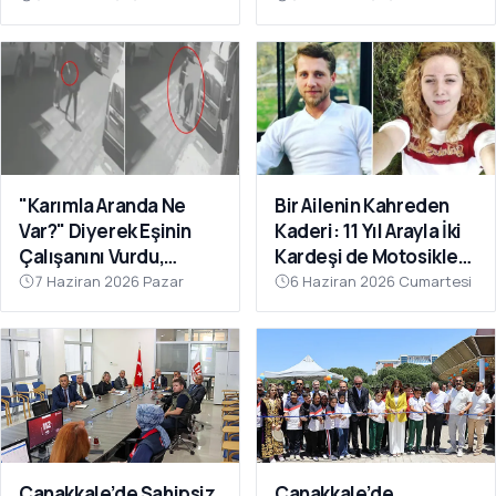
"Karımla Aranda Ne
Bir Ailenin Kahreden
Var?" Diyerek Eşinin
Kaderi: 11 Yıl Arayla İki
Çalışanını Vurdu,
Kardeşi de Motosiklet
Çanakkale'de
Kazasında Kaybettiler
7 Haziran 2026 Pazar
6 Haziran 2026 Cumartesi
Yakalandı
Çanakkale’de Sahipsiz
Çanakkale’de