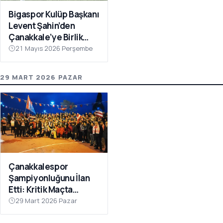
Bigaspor Kulüp Başkanı
Levent Şahin’den
Çanakkale’ye Birlik
Çağrısı
21 Mayıs 2026 Perşembe
29 MART 2026 PAZAR
Çanakkalespor
Şampiyonluğunu İlan
Etti: Kritik Maçta
Galibiyet Geldi
29 Mart 2026 Pazar