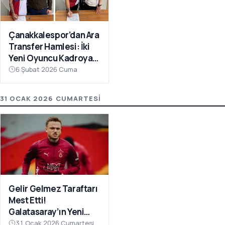
Çanakkalespor’dan Ara
Transfer Hamlesi: İki
Yeni Oyuncu Kadroya
Katıldı
6 Şubat 2026 Cuma
31 OCAK 2026 CUMARTESI
Gelir Gelmez Taraftarı
Mest Etti!
Galatasaray’ın Yeni
Transferi Noa Lang’dan
31 Ocak 2026 Cumartesi