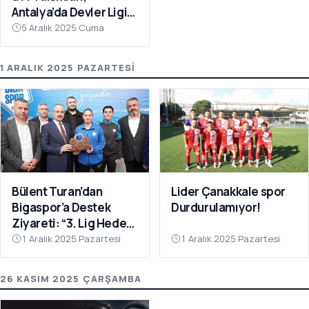
Antalya’da Devler Ligi
Sahnesinde!
5 Aralık 2025 Cuma
1 ARALIK 2025 PAZARTESI
Bülent Turan’dan
Lider Çanakkale spor
Bigaspor’a Destek
Durdurulamıyor!
Ziyareti: “3. Lig Hedefi
Çok Yakın”
1 Aralık 2025 Pazartesi
1 Aralık 2025 Pazartesi
26 KASIM 2025 ÇARŞAMBA