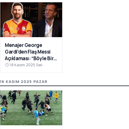
Menajer George
Gardi’den Flaş Messi
Açıklaması: “Böyle Bir
Fırsat Olursa,
18 Kasım 2025 Salı
Galatasaray İçin
Faydalı Olabilir”
16 KASIM 2025 PAZAR