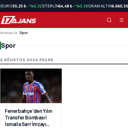
8
EURO
55,25 ₺
%0,32
STERLİN
64,48 ₺
%0,38
GRAM ALTIN
6.660,55
Anasayfa
›
Spor
Spor
Spor Son Haberler
2 AĞUSTOS 2026 PAZAR
Fenerbahçe'den Yılın
Transfer Bombası!
İsmaila Sarr İmzayı