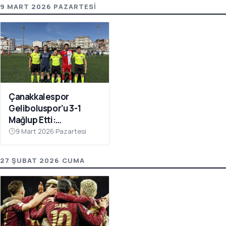
9 MART 2026 PAZARTESI
Çanakkalespor
Geliboluspor’u 3-1
Mağlup Etti:
Yenilmezlik Serisi 18
9 Mart 2026 Pazartesi
Maça Çıktı
27 ŞUBAT 2026 CUMA