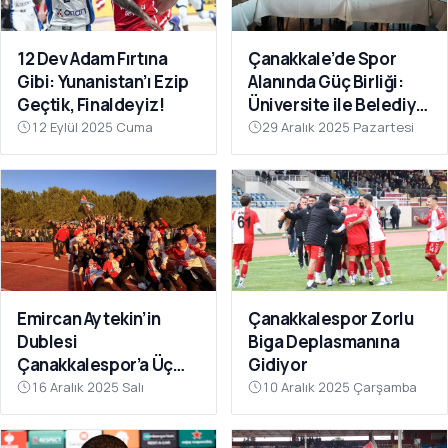
12 Dev Adam Fırtına
Çanakkale’de Spor
Gibi: Yunanistan’ı Ezip
Alanında Güç Birliği:
Geçtik, Finaldeyiz!
Üniversite ile Belediye
Kulüpleri İş Birliği Yaptı
12 Eylül 2025 Cuma
29 Aralık 2025 Pazartesi
Emircan Aytekin’in
Çanakkalespor Zorlu
Dublesi
Biga Deplasmanına
Çanakkalespor’a Üç
Gidiyor
Puanı Getirdi
16 Aralık 2025 Salı
10 Aralık 2025 Çarşamba