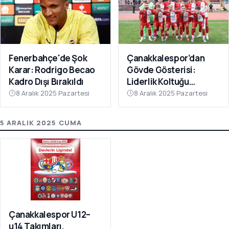
Fenerbahçe'de Şok
Çanakkalespor’dan
Karar: Rodrigo Becao
Gövde Gösterisi:
Kadro Dışı Bırakıldı
Liderlik Koltuğu
Bırakılmıyor!
8 Aralık 2025 Pazartesi
8 Aralık 2025 Pazartesi
5 ARALIK 2025 CUMA
Çanakkalespor U12–
u14 Takımları,