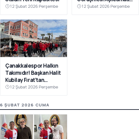
“Galatasaray’ı Bu Tür
12 Şubat 2026 Perşembe
12 Şubat 2026 Perşembe
İddialarla
İlişkilendirmeyin”
Çanakkalespor Halkın
Takımıdır! Başkan Halit
Kubilay Fırat’tan
Anlamlı Buluşma
12 Şubat 2026 Perşembe
6 ŞUBAT 2026 CUMA