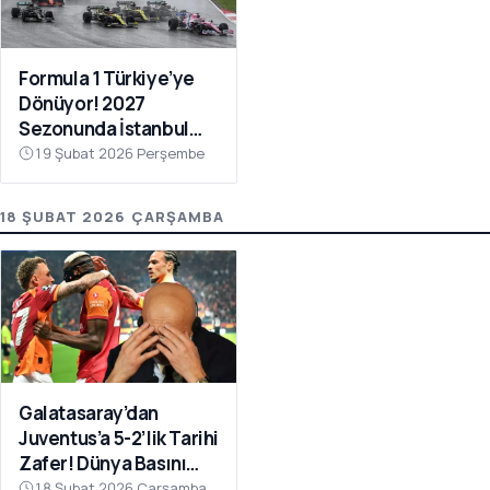
Formula 1 Türkiye’ye
Dönüyor! 2027
Sezonunda İstanbul
Park Takvimde
19 Şubat 2026 Perşembe
18 ŞUBAT 2026 ÇARŞAMBA
Galatasaray’dan
Juventus’a 5-2’lik Tarihi
Zafer! Dünya Basını
Manşetlere Taşıdı
18 Şubat 2026 Çarşamba