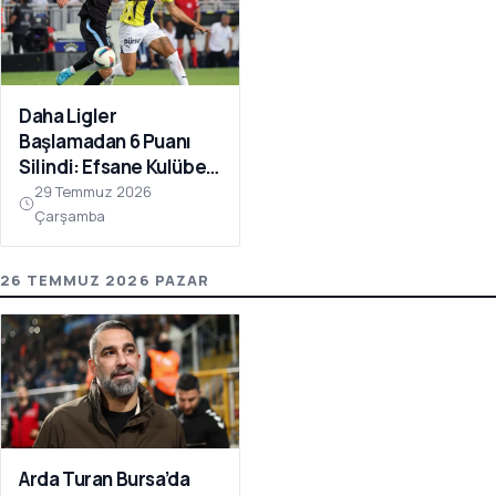
Daha Ligler
Başlamadan 6 Puanı
Silindi: Efsane Kulübe
FIFA Darbesi!
29 Temmuz 2026
Çarşamba
26 TEMMUZ 2026 PAZAR
Arda Turan Bursa’da