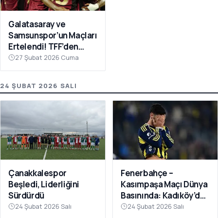
Galatasaray ve
Samsunspor’un Maçları
Ertelendi! TFF’den
Avrupa Mesaisi Kararı
27 Şubat 2026 Cuma
24 ŞUBAT 2026 SALI
Fenerbahçe –
Çanakkalespor
Kasımpaşa Maçı Dünya
Beşledi, Liderliğini
Basınında: Kadıköy’de
Sürdürdü
Büyük Şok
24 Şubat 2026 Salı
24 Şubat 2026 Salı