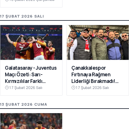
17 ŞUBAT 2026 SALI
Galatasaray - Juventus
Çanakkalespor
Maçı Özeti: Sarı-
Fırtınaya Rağmen
Kırmızılılar Farklı
Liderliği Bırakmadı!
Kazandı
Bayramiç
17 Şubat 2026 Salı
17 Şubat 2026 Salı
Deplasmanında Kritik 3
Puan
13 ŞUBAT 2026 CUMA