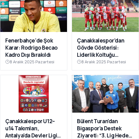
Fenerbahçe'de Şok
Çanakkalespor’dan
Karar: Rodrigo Becao
Gövde Gösterisi:
Kadro Dışı Bırakıldı
Liderlik Koltuğu
Bırakılmıyor!
8 Aralık 2025 Pazartesi
8 Aralık 2025 Pazartesi
Çanakkalespor U12–
Bülent Turan’dan
u14 Takımları,
Bigaspor’a Destek
Antalya’da Devler Ligi
Ziyareti: “3. Lig Hedefi