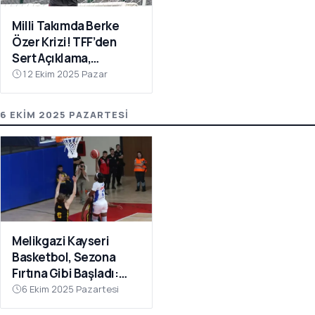
Milli Takımda Berke
Özer Krizi! TFF’den
Sert Açıklama,
Kaleciden Yanıt
12 Ekim 2025 Pazar
Gecikmedi
6 EKIM 2025 PAZARTESI
Melikgazi Kayseri
Basketbol, Sezona
Fırtına Gibi Başladı:
Dardanel Çanakkale’yi
6 Ekim 2025 Pazartesi
Farklı Geçti