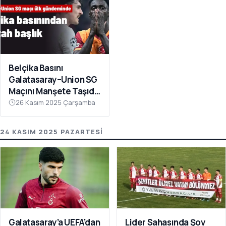
Belçika Basını
Galatasaray–Union SG
Maçını Manşete Taşıdı:
“50 Bin Türk’ü
26 Kasım 2025 Çarşamba
Susturdular”
24 KASIM 2025 PAZARTESI
Galatasaray’a UEFA’dan
Lider Sahasında Şov