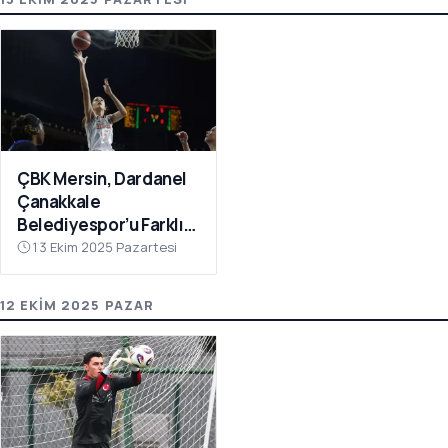
ÇBK Mersin, Dardanel
Çanakkale
Belediyespor’u Farklı
Geçti: 112-78
13 Ekim 2025 Pazartesi
12 EKIM 2025 PAZAR