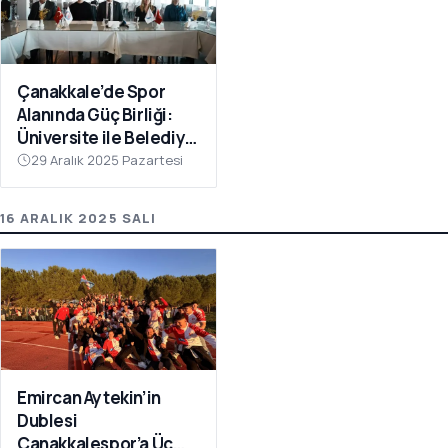
Çanakkale’de Spor
Alanında Güç Birliği:
Üniversite ile Belediye
Kulüpleri İş Birliği Yaptı
29 Aralık 2025 Pazartesi
16 ARALIK 2025 SALI
Emircan Aytekin’in
Dublesi
Çanakkalespor’a Üç