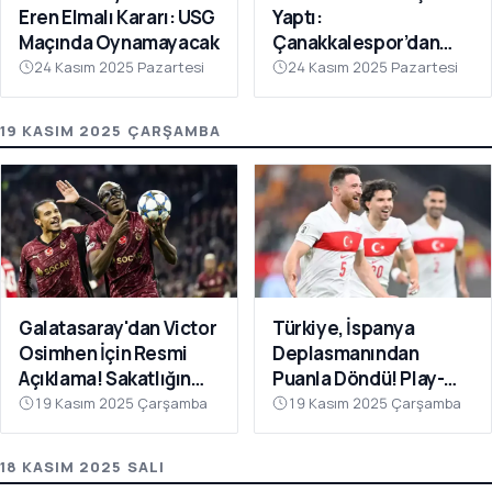
Eren Elmalı Kararı: USG
Yaptı:
Maçında Oynamayacak
Çanakkalespor’dan
Farklı Galibiyet
24 Kasım 2025 Pazartesi
24 Kasım 2025 Pazartesi
19 KASIM 2025 ÇARŞAMBA
Galatasaray'dan Victor
Türkiye, İspanya
Osimhen İçin Resmi
Deplasmanından
Açıklama! Sakatlığın
Puanla Döndü! Play-
Son Durumu Belli Oldu
Off Öncesi Moral: 2-2
19 Kasım 2025 Çarşamba
19 Kasım 2025 Çarşamba
18 KASIM 2025 SALI