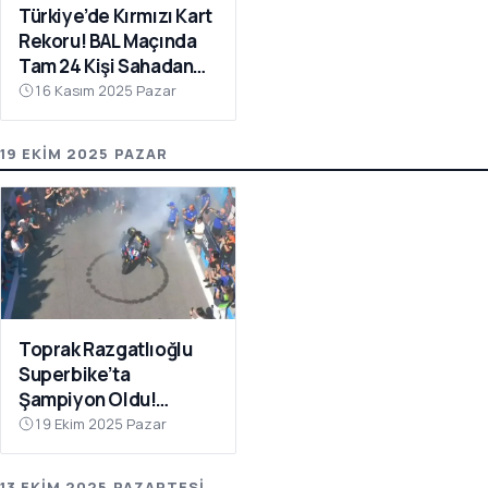
Türkiye’de Kırmızı Kart
Rekoru! BAL Maçında
Tam 24 Kişi Sahadan
Atıldı
16 Kasım 2025 Pazar
19 EKIM 2025 PAZAR
Toprak Razgatlıoğlu
Superbike’ta
Şampiyon Oldu!
Rakibinin Skandal
19 Ekim 2025 Pazar
Hamlesi Tepki Çekti
13 EKIM 2025 PAZARTESI