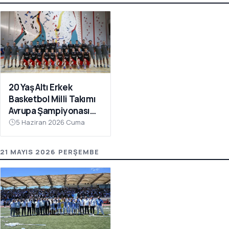
20 Yaş Altı Erkek
Basketbol Milli Takımı
Avrupa Şampiyonası
Hazırlıkları İçin
5 Haziran 2026 Cuma
Çanakkale’de Kampa
Girdi
21 MAYIS 2026 PERŞEMBE