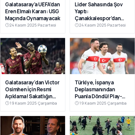
Galatasaray’a UEFA’dan
Lider Sahasında Şov
Eren Elmalı Kararı: USG
Yaptı:
Maçında Oynamayacak
Çanakkalespor’dan
Farklı Galibiyet
24 Kasım 2025 Pazartesi
24 Kasım 2025 Pazartesi
Galatasaray'dan Victor
Türkiye, İspanya
Osimhen İçin Resmi
Deplasmanından
Açıklama! Sakatlığın
Puanla Döndü! Play-
Son Durumu Belli Oldu
Off Öncesi Moral: 2-2
19 Kasım 2025 Çarşamba
19 Kasım 2025 Çarşamba