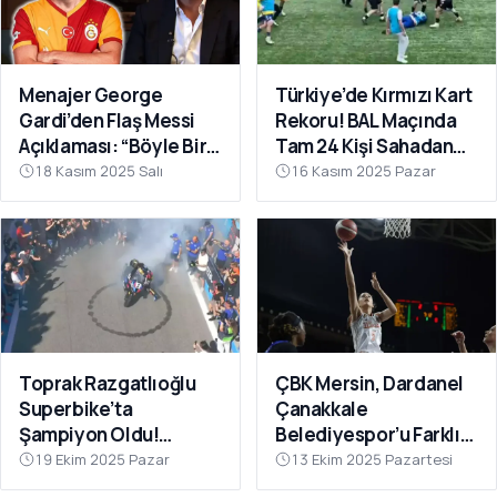
Menajer George
Türkiye’de Kırmızı Kart
Gardi’den Flaş Messi
Rekoru! BAL Maçında
Açıklaması: “Böyle Bir
Tam 24 Kişi Sahadan
Fırsat Olursa,
Atıldı
18 Kasım 2025 Salı
16 Kasım 2025 Pazar
Galatasaray İçin
Faydalı Olabilir”
Toprak Razgatlıoğlu
ÇBK Mersin, Dardanel
Superbike’ta
Çanakkale
Şampiyon Oldu!
Belediyespor’u Farklı
Rakibinin Skandal
Geçti: 112-78
19 Ekim 2025 Pazar
13 Ekim 2025 Pazartesi
Hamlesi Tepki Çekti