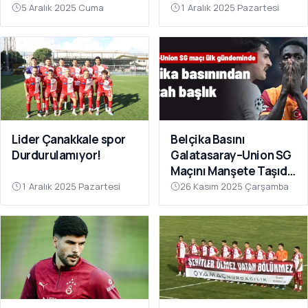
Sahnesinde!
Çok Yakın”
5 Aralık 2025 Cuma
1 Aralık 2025 Pazartesi
Lider Çanakkale spor
Belçika Basını
Durdurulamıyor!
Galatasaray–Union SG
Maçını Manşete Taşıdı:
“50 Bin Türk’ü
1 Aralık 2025 Pazartesi
26 Kasım 2025 Çarşamba
Susturdular”