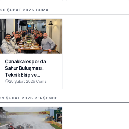
20 ŞUBAT 2026 CUMA
Çanakkalespor’da
Sahur Buluşması:
Teknik Ekip ve
Futbolcular Aynı
20 Şubat 2026 Cuma
Sofrada
19 ŞUBAT 2026 PERŞEMBE