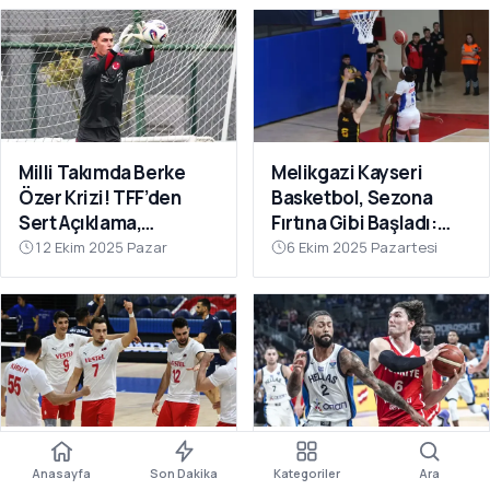
Milli Takımda Berke
Melikgazi Kayseri
Özer Krizi! TFF’den
Basketbol, Sezona
Sert Açıklama,
Fırtına Gibi Başladı:
Kaleciden Yanıt
Dardanel Çanakkale’yi
12 Ekim 2025 Pazar
6 Ekim 2025 Pazartesi
Gecikmedi
Farklı Geçti
Filenin Efeleri Dünya
12 Dev Adam Fırtına
Anasayfa
Son Dakika
Kategoriler
Ara
Şampiyonası’nda 2’de
Gibi: Yunanistan’ı Ezip