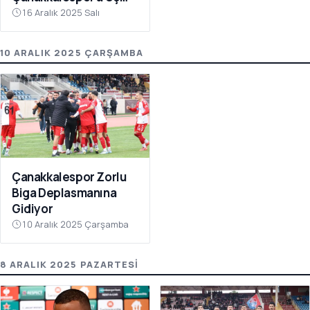
Puanı Getirdi
16 Aralık 2025 Salı
10 ARALIK 2025 ÇARŞAMBA
Çanakkalespor Zorlu
Biga Deplasmanına
Gidiyor
10 Aralık 2025 Çarşamba
8 ARALIK 2025 PAZARTESI